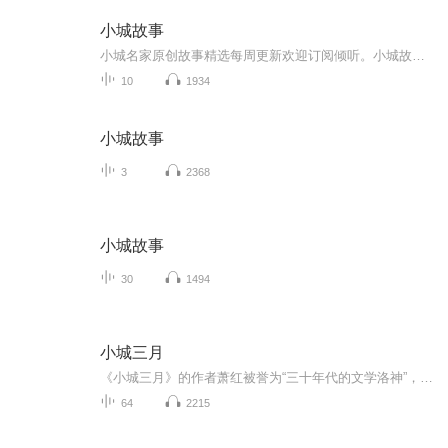
小城故事
小城名家原创故事精选每周更新欢迎订阅倾听。小城故事，收录柳河县作家协会作者发表于《罗通山文学》的原创作品精品篇目。著名播讲：飞雪的四月天每周与您相约。爱家就从学习乡土文化和诵读家乡文字作品起程……共享文字的内涵，声音的魅力！……传递和歌...
10
1934
小城故事
3
2368
小城故事
30
1494
小城三月
《小城三月》的作者萧红被誉为“三十年代的文学洛神”，她是民国四大才女中命运最为坎坷却坚韧的女性，充满传奇色彩。萧红的文学才华备受鲁迅赞赏，这位伟大的文学家甚至亲自为她的《呼兰河传》作序，连同茅盾的序文，共同确立了萧红在文学界的崇高地位，...
64
2215