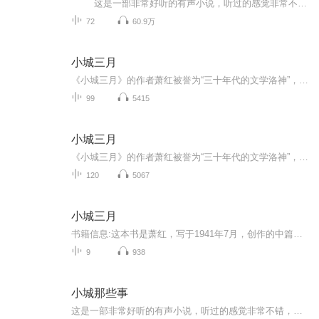
这是一部非常好听的有声小说，听过的感觉非常不错，故事扑朔迷离，情节跌宕起伏，?是以（推理、悬疑、奇特、未知、架空、恐怖、刺激）等风格模式构成的虚幻故事。?为了提供更多优秀的有声作品，请多多宣传和推荐本书，这是一种支持与鼓励！欢迎您的意见和建议，我们将不断提升自己，给大家呢带来更多优秀的作品。请大家多多支持，好听就请小伙伴一起来吧。只就是对我们最大的支持了.有声小说的未来，是需要大家共同的努力!? 友情提示:听书是种生活的品味，在品味生活的...
72
60.9万
小城三月
《小城三月》的作者萧红被誉为“三十年代的文学洛神”，她是民国四大才女中命运最为坎坷却坚韧的女性，充满传奇色彩。萧红的文学才华备受鲁迅赞赏，这位伟大的文学家甚至亲自为她的《呼兰河传》作序，连同茅盾的序文，共同确立了萧红在文学界的崇高地位，...
99
5415
小城三月
《小城三月》的作者萧红被誉为“三十年代的文学洛神”，她是民国四大才女中命运最为坎坷却坚韧的女性，充满传奇色彩。萧红的文学才华备受鲁迅赞赏，这位伟大的文学家甚至亲自为她的《呼兰河传》作序，连同茅盾的序文，共同确立了萧红在文学界的崇高地位，...
120
5067
小城三月
书籍信息:这本书是萧红，写于1941年7月，创作的中篇小说，属现代文学经典与反封建爱情悲剧题材。内容重点:以“五四”后东北小城为背景，讲述少女翠姨因封建包办婚姻压抑情感、郁郁而终的悲剧故事。主播介绍:我是雪中梅花，一名用声音雕刻文字的有声书演播...
9
938
小城那些事
这是一部非常好听的有声小说，听过的感觉非常不错，故事扑朔迷离，情节跌宕起伏，?是以（推理、悬疑、奇特、未知、穿越、血腥、架空、恐怖、刺激）等风格模式构成的虚幻故事。?为了提供更多优秀的有声作品，请多多宣传和推荐本书，这是一种支持与鼓励！有声小说的未来，是需要大家共同的努力!? 友情提示:听书是种生活的品味，在品味生活的同时，请关注你身边的亲人、朋友，合理安排时间！?