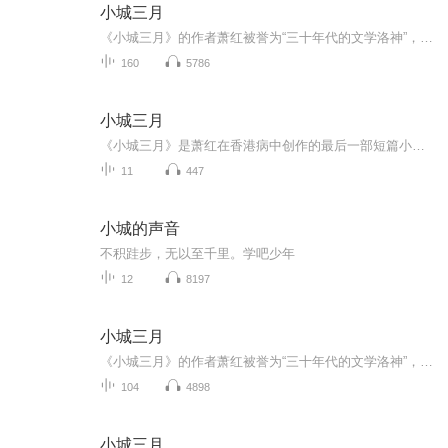
小城三月
《小城三月》的作者萧红被誉为“三十年代的文学洛神”，她是民国四大才女中命运最为坎坷却坚韧的女性，充满传奇色彩。萧红的文学才华备受鲁迅赞赏，这位伟大的文学家甚至亲自为她的《呼兰河传》作序，连同茅盾的序文，共同确立了萧红在文学界的崇高地位，...
160
5786
小城三月
《小城三月》是萧红在香港病中创作的最后一部短篇小说，以第一人称 “我” 的视角，讲述了民国时期北方小城里少女翠姨的爱情悲剧，也借翠姨的命运，控诉了封建包办婚姻对女性的桎梏，同时融入了作者对故乡的怀念与对女性命运的悲悯。
11
447
小城的声音
不积跬步，无以至千里。学吧少年
12
8197
小城三月
《小城三月》的作者萧红被誉为“三十年代的文学洛神”，她是民国四大才女中命运最为坎坷却坚韧的女性，充满传奇色彩。萧红的文学才华备受鲁迅赞赏，这位伟大的文学家甚至亲自为她的《呼兰河传》作序，连同茅盾的序文，共同确立了萧红在文学界的崇高地位，...
104
4898
小城三月