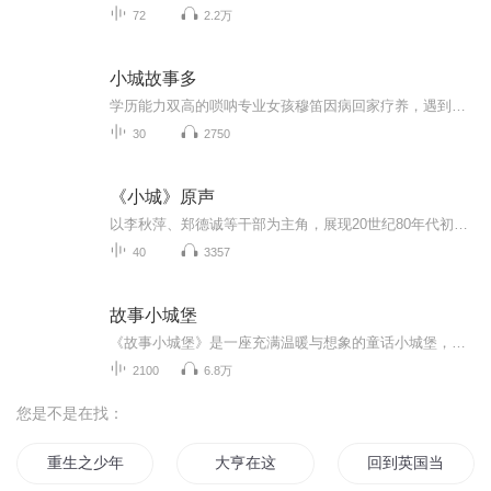
72
2.2万
小城故事多
学历能力双高的唢呐专业女孩穆笛因病回家疗养，遇到了聪明能干的策划公司老板白浪，由于意外两人不得不一起经营策划公司。在经营的过程中，穆笛不仅感受到了别样的人情温暖，也结识了当地民乐团的成员，得到了将传统艺术和流行文化相结合的灵感。穆笛对她...
30
2750
《小城》原声
以李秋萍、郑德诚等干部为主角，展现20世纪80年代初平川县在改革开放政策下，从滩涂建设新城的历程，体现“人民城市人民建”的理念。亮点 ：聚焦小人物的奋斗故事，包含干部与群众的矛盾冲突、政策落实的挑战，以及最终实现造城奇迹的历程。
40
3357
故事小城堡
《故事小城堡》是一座充满温暖与想象的童话小城堡，为孩子们打造一个聆听与成长的故事世界。每一个故事，都是一扇小小的门，带来快乐、勇气与爱的光。在故事的陪伴下，孩子们学会分享与关爱，感受温暖与喜悦，也在声音的世界里快乐成长。《故事小城堡》不...
2100
6.8万
您是不是在找：
重生之少年大亨
大亨在这
回到英国当大亨