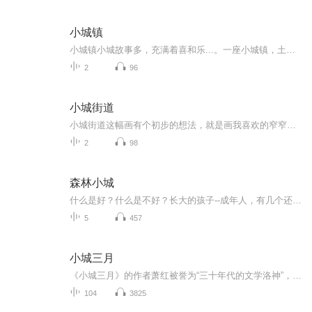
小城镇
小城镇小城故事多，充满着喜和乐...。一座小城镇，土生土长的、沾亲带故的，久而久之就成了带有家族性的地盘了。人品、家事、邻里之间、妯娌之间、夫妻之间、婆媳之间，恩恩怨怨，说不完道不尽。而生活的序幕就是这样展开一切，又无大碍般的继续着。一切的...
2
96
小城街道
小城街道这幅画有个初步的想法，就是画我喜欢的窄窄的巷道，只是结果如何不知道，先随心所欲后再做调整，走一步看一步，在比较与处理中画下去。特别是因透视关系，使得一个个建筑形成体，密集交错的线条，及层次比邻的屋顶块面，从而产生丰富的视觉上或疏...
2
98
森林小城
什么是好？什么是不好？长大的孩子--成年人，有几个还记得自己儿童，少年时的渴望？
5
457
小城三月
《小城三月》的作者萧红被誉为“三十年代的文学洛神”，她是民国四大才女中命运最为坎坷却坚韧的女性，充满传奇色彩。萧红的文学才华备受鲁迅赞赏，这位伟大的文学家甚至亲自为她的《呼兰河传》作序，连同茅盾的序文，共同确立了萧红在文学界的崇高地位，...
104
3825