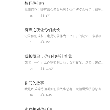
想死你们啦
姑娘们啊！哪有那么多白马啊？找个驴凑合得了，别等到有一天驴都被抢没了，剩一堆骡子…
65
1万
有声之夜让你们成长
记录你们成长，也是记录作为一个班班的记忆！感谢相遇，感谢陪伴！虽然有着不足，但是小可爱们成长点滴的缩影，我们努力，我们加油！有声江湖不孤独！
3
253
我长得丑，你们都得让着我
韩寒「一个」工作室监制出品，百万转发、点赞，破亿点击阅读。风靡新浪微博、人人网、豆瓣、微信。 唐梓严（新浪微博@自黑狂魔唐大夫），「一个」APP高赞作者，坐拥160万粉丝，段子手里长得最帅的、长得帅的人里最会写书的。文字犀利却令无数读者为之感慨...
24
21.6万
你们的故事
我是玖卮等待倾听你们的故事总有一段相遇温暖你总有一种声音治愈你
16
1415
小友想对你们说