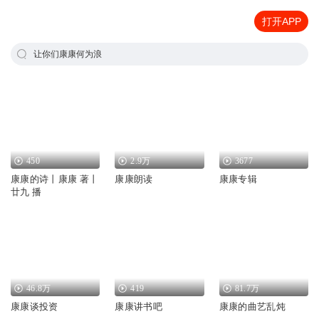
打开APP
让你们康康何为浪
450
2.9万
3677
康康的诗丨康康 著丨
康康朗读
康康专辑
廿九 播
46.8万
419
81.7万
康康谈投资
康康讲书吧
康康的曲艺乱炖