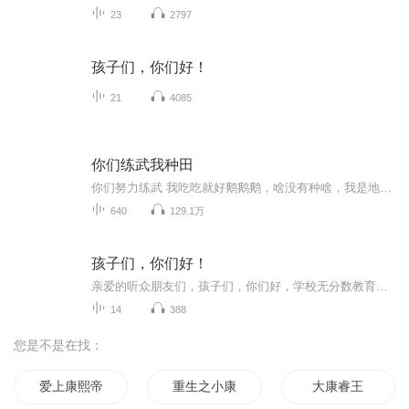
23
2797
孩子们，你们好！
21
4085
你们练武我种田
你们努力练武 我吃吃就好鹅鹅鹅，啥没有种啥，我是地主~【每天晚上十点更新】
640
129.1万
孩子们，你们好！
亲爱的听众朋友们，孩子们，你们好，学校无分数教育三部曲。本书主要描述小学一年级的教学和教学工作，作为一个教师在9月1日前思考开始，最后以他对一年级学生的明天的创想告终，作者选择了5个学日，如开学第一天学完识字课本，第122个学日最后一个节日灯...
14
388
您是不是在找：
爱上康熙帝
重生之小康农家
大康睿王