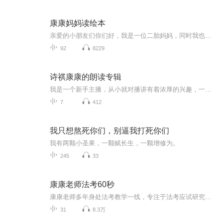
康康妈妈读绘本
亲爱的小朋友们你们好，我是一位二胎妈妈，同时我也是一名少儿口语传播的老师。我非常喜欢给孩子们讲故事，读绘本。打开绘本，让我们一起看世界。
92
8229
诗祺康康的朗读专辑
我是一个新手主播，从小就对播讲有着浓厚的兴趣，一直在不断的寻找成为主播的机会。虽然开始我可能会有很多的问题，请相信我，我会不断的进步哈，不要放弃我，我会一直的学习，让你们更喜欢我哈！我喜欢很多类型的书，你们想听什么类型的呢？让我讲给你听
7
412
我只想熬死你们，别逼我打死你们
我有两颗小圣果，一颗赋长生，一颗增修为。
245
33
康康老师法考60秒
康康老师多年身处法考教学一线，专注于法考应试研究，每年线下法考方法论巡回演讲百余场，深知考生备考的痛点，被广大考生亲切地称之为最懂法考人的“康妈”。康康老师独创“公益法考60秒”、“公益法考方法论”等优质备考内容，直接受益考生累计数万余人，使得考生在法考复习过程中有方法，有规划、有陪伴，不迷茫！康康老师倡导的无障碍复习，一站式备考理念：“一讲义，一真题，一颗耐得住寂寞的心，法考足矣！”，深受广大考生追捧！【康康老师微博】法律界的小学生康康【康康老师微信公众...
31
8.3万