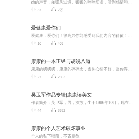
她的声音，如暖风过境。暖暖的喃喃细语，听到感情和岁月的轻轻撕碎。 陪伴是最长情的告白，陪着你，把想念的酸拥抱成温暖...... 微信公众号：暖喃君（Hehehe361） 主播：《非常完美》主持人 · 陈怡 微博：@陈怡EeEe《非常完美》主持人，治愈系温暖之声。
37
2万
爱健康爱你们
爱健康，爱你们！很高兴你能感受到我们内容的价值！可以加我，五六三零四五四二七，了解更多，更系统化，更有价值的内容！我们要用15年的时间影响一亿人读书，1000个家庭实现财务自由。一起来吧！
10
405
康康的一本正经与胡说八道
康康的叨叨叨，康康的碎碎念，当你心情不好，当你浮躁不安的时候，来听听我的播客吧！也许，我们可以碰撞出不一样的火花呢？你是火，我永远当花！哈哈~
27
2502
吴卫军作品专辑|康康读美文
作者简介：吴卫军，男，汉族，生于1986年10月，现在甘肃省临夏县中学从事教学工作，现为临夏州音乐舞蹈家协会理事，在业余时间喜欢诗词创作，尤其喜欢歌词创作。近年来，他为藏族著名歌手旺姆写过歌词《格桑花的祝愿》，为藏族著名歌手根呷写过歌词《等你...
44
8382
康康的个人艺术破坏事业
个人的私下唱段，不吝赐教