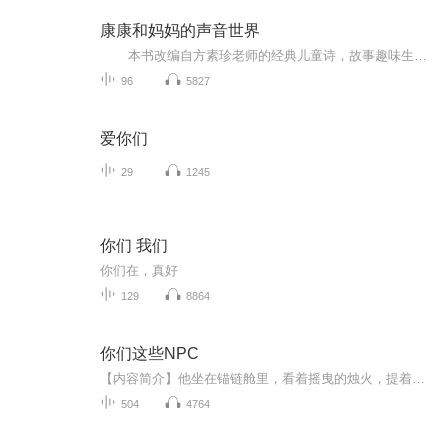
康康和妈妈的声音世界
本书改编自方素珍老师的经典儿童诗，故事趣味生动，画面精美细腻，是方素珍童话系列的后续佳作。 切叶蚁先生和毛毛虫小姐不会写字，他们只能靠图画传递信息，结果闹出了很大的笑话，还连带着“邮递员”——我们的主人公小珍珠也一...
96
5827
爱你们
29
1245
你们 我们
你们在，真好
129
8864
你们这些NPC
【内容简介】他坐在锚链舱里，看着摇曳的烛火，提着瓶极好的兰姆，哼着那曲著名的《He's-a-Pirate》，思考着接下来的行动步骤，憧憬着将来的平凡生活。今晚，他就要把船上所有负责追捕他的人处理掉，彻底消失在世人的眼中。他将带着自由之身，回那座阔别已...
504
4764