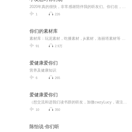
2020年真的很快，非常感谢陪伴我的听友们。你们在，就是我前进的最大动力，每次看到有人评论，我都非常的开心，正是有你们的陪伴，有你们的支持小友才能走的更远，每一次的前进，每次看到你们的期待，我都觉得，我或许还能在努力一点，在做一点，不辜负大家，这一年多的时间，非常感谢大家，小友在这里诚心的跟大家说一声，谢谢，感谢大家一路的支持，感谢大家的陪伴
1
226
你们的素材库
素材库：玩泥素材，吃播素材，jk素材，洛丽塔素材等 望好评订阅，谢谢
91
2.9万
爱健康爱你们
营养及健康知识
6
265
爱健康爱你们
（想交流和进我们读书群的听友，加微cwzyLucy，请注明是通过什么途径了解到的播音）真正的财务自由是什么？ 财务自由，就是当你不工作的时候，也不必为金钱发愁，因为你有其他渠道的现金收入。当工作不再是获得金钱的唯一手段时，你便自由了。可以有足够...
10
350
陈怡说·你们听