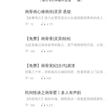
| 都市奇幻&秘术逆袭
播）
画骨画心难画你|灵异 悬疑
【故事简介】怪力女警官高冷少女漫画家因离奇的杀人案相识相知，在寻找弑母凶手的路上，两人遇到了关于一些身份奇异之人……【主播简介】余音：喜马拉雅签约主播、商业配音员。声音大气甜美、情感细腻百变。代表作：《失联》、《恐怖小姐姐》、《怪案奇谈...
72
4.7万
【免费】画骨香|灵异|轻松
云皎是被云初末收养的孤儿，居于画骨馆明月居。云初末病后明月居三年未营业，生活拮据。一日，幽冥魔君银时月只剩一缕魂魄前来，云初末接下生意。云皎周旋于云初末与银时月之间，后续故事充满奇幻与未知。
166
1043
【免费】画骨宠妃|古代|虐渣
祁胤三十年，宋枝落自云城回宋府，恰逢简家上门议亲。她为退婚，巧用假血装病。宋枝落心中还念着三年前许下承诺的周时昱。她与简家婚约何去何从，又能否等到周时昱？
83
518
民间怪谈之画骨婴丨多人有声剧
【内容简介】画命补魂，阴阳风水一直都是我老陈家吃饭的手艺活。我记得那天是子午年鬼月十四，字丑兮满月的夜半，也是人们所说的鬼月七。我的爷爷刚过世没几天，今晚是他老爷子的头七，所以我守着灵堂前想为他老人家多烧些纸钱。三更天，有个女人突然过来...
300
5.2万