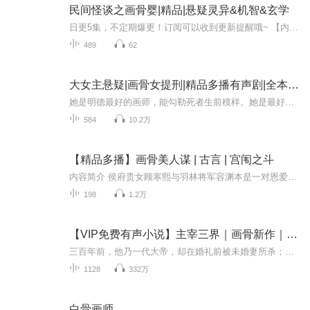
民间怪谈之画骨婴|精品|悬疑灵异&机智&玄学
日更5集，不定期爆更！订阅可以收到更新提醒哦~ 【内容简介】 在诡谲的阴阳世界，陈灵，一位技艺高超的阴阳师，与林茜茜，林家的千金，携手踏上了一场生死未卜的冒险之旅。林茜茜，本是家族的希望，却遭受着未知势力的暗算，生命危在旦夕。她带着祖传的古...
489
62
大女主悬疑|画骨女提刑|精品多播有声剧|全本免费
她是明德最好的画师，能勾勒死者生前模样。她是最好的忤作，经过她手的尸体，从不遗留任何线索。她是最好的先生，疑难杂案从不放过。但凡有冤案的地方，总能看到她的身影。这世上活人会说谎，而尸体却不会骗人。所有活人说过的谎言，她会让尸体说出真相。...
584
10.2万
【精品多播】画骨美人谋 | 古言 | 宫闱之斗
内容简介 侯府贵女顾寒熙与羽林将军容渊本是一对恩爱夫妻，谁知少帝凯觎顾寒熙美貌，为得到她，构陷容渊谋逆，以罪证胁迫顾寒熙。为救容渊，顾寒熙只能假意绝情与容渊和离，容渊不知内情对顾寒熙失望 愤恨。顾寒熙被迫入宫后，一切都不受控制，各方势力想...
198
1.2万
【VIP免费有声小说】主宰三界｜画骨新作｜逆天重生
三百年前，他乃一代大帝，却在婚礼前被未婚妻所杀；三百年后，他逆天重生，修禁忌神功，造逆天神脉，扫八荒六合，神挡杀神，佛挡杀佛，本是逆天之人，何必遵循天道！这一世战个痛快！这一世随心所欲！这一世主宰三界！【作者介绍】酒中酒霸，书山中文网玄...
1128
332万
白骨画师