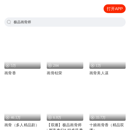
打开APP
极品画骨师
5万
204
1万
画骨香
画骨枯荣
画骨美人谋
46.1万
6.9万
35.7万
画骨（多人精品剧）
【双播】极品画骨师
十娘画骨香（精品双