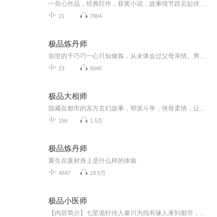
一良心作品，经典巨作，获奖小说，故事情节跌宕起伏，转折紧扣人心弦。请大家多多支持，电动提建议，我们将推出更多的优秀作品，满足您的耳朵，震撼您的心灵。一良心作品，经典巨作，获奖小说，故事情节跌宕起伏，转折紧扣人心弦。请大家多多支持，电动提建议，我们将推出更多的优秀作品，满足您的耳朵，震撼您的心灵。
21
7904
极品炼丹师
前世的千巧巧一心只知修炼，从未体会过父母亲情。男女之爱，修为虽高，心境却不圆满，在度仙劫时失败，一缕残魂意外进入一位刚刚离世的废物身上获得重生。这一世化身千静，从头来过，带着强大功法成为出色的炼丹师，炼器师以及修炼天才。从不能修炼的废物，到名震天下，身后追随者无数。且看千静如何红尘历练，执剑天下，寻求真爱，共结仙缘。
23
6640
极品大相师
隐藏在都市的东方玄幻故事，帮派斗争，侠骨柔情，让我们一起来探索那不为人知的精彩故事
156
1.5万
极品炼丹师
重生在废材身上是什么样的体验
4547
29.5万
极品小医师
【内容简介】七星诡针传人秦川为找有缘人来到都市，凭借逆天医术，来拯救深陷水火之中的人们。医生会武术，美女站不住。少年神医都市行，桃花运盛百花艳，医德仁心救苦难，名扬天下传四海。【作者/主播简介】作者：唐百虎，网络小说作家。主播：迷茫人读书...