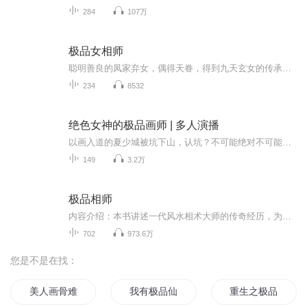
284
107万
极品女相师
聪明善良的凤家弃女，偶得天眷，得到九天玄女的传承！邂逅深负国仇，心怀天下的男主！故事由此展开……
234
8532
绝色女神的极品画师 | 多人演播
以画入道的夏少城被坑下山，认坑？不可能绝对不可能！极品校花羞涩地撩了撩裙摆：少城，人家的裙子脱线了，帮我画根线好不好？霸道总裁指了指高耸的胸脯：少城，我的衬衣扣子掉了，帮我画颗纽扣好不好？ 我夏少城岂是阿谀奉承之辈！哼哼，小姐姐们为了艺术...
149
3.2万
极品相师
内容介绍：本书讲述一代风水相术大师的传奇经历，为大家揭开一个神秘莫测的风水相术世界。也许你不相信风水相术，但是古往今来，不论帝王将相，王公贵族，莫不对中华传统风水相术顶礼膜拜，难道你自信你的成就会超过他们吗？官，越是大官，越是相信风水相...
702
973.6万
您是不是在找：
美人画骨难画皮
我有极品仙骨
重生之极品异能