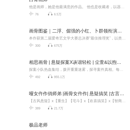
他是画师，她是他最满意的作品。 他也是收藏者，以器物为媒、以白骨为引。 上海滩，古旧弄堂。 一个古代女人，一家叫“灵骨斋”的旗袍店。 这店里的每件藏物都记录着一件往事。 那么，你可知，传说中的那些东西，都是真实存在的……
76
6.5万
画骨图鉴｜二浮、倔强的小红、卜群领衔演播 | 古风悬疑法医剧
本作获第二届爱奇艺文学大赛总决赛“最佳推理奖”，以类型小说方式切入，刻画了诸多唐朝文化史、科技发展史，精彩不容错过。...
300
675万
相思画骨 | 悬疑探案X诙谐轻松 | 尘萱&以煦领衔 | 多人有声剧
探案小队热血集结，拨开重重迷雾，探寻案件真相。每天17点更新，全剧491集。
492
955.1万
哑女仵作俏师弟 |画骨女仵作| 悬疑搞笑 |古言探案推理 | 宅斗 |多人有声剧
【古风悬疑】x【重生】【宅斗】x【欢喜搞笑】x【智商在线】x【探案推理】内容简介 前有豺狼“家人”虎视眈眈，欲将她卖与富户为妾；后有变态太监传闻环绕，被视为险恶靠山。一身惊世验骨术，是她破局的唯一刀锋。当竞争者讥讽排挤，欲将她赶出义庄——她反...
389
21.7万
极品老师