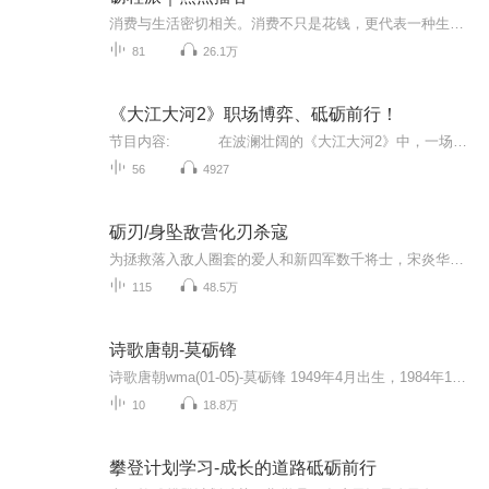
消费与生活密切相关。消费不只是花钱，更代表一种生活态度。了解市场趋势与热点话题，让消费引领生活风尚，同时发现更多的生意机会。资深媒体人与你一起关注生意与生活。关注主播或点击订阅，我们定期相聚在砺程派，想深度交流的朋友还可以加入听友群哦（V...
81
26.1万
《大江大河2》职场博弈、砥砺前行！
节目内容: 在波澜壮阔的《大江大河2》中，一场关于职场博弈的大戏正徐徐展开。剧中人物肩负着理想与使命，在时代的洪流中砥砺前行。宋运辉（王凯饰）凭借智慧与坚韧，于职场之海中破浪乘风；雷东宝（杨烁饰）则勇往直前，不畏艰难阻，为村...
56
4927
砺刃/身坠敌营化刃杀寇
为拯救落入敌人圈套的爱人和新四军数千将士，宋炎华忍辱负重，打入武汉日军宪兵队特高科。在魔窟宋炎华步履维艰，终化砺刃，将敌人的阴谋一一粉碎。 本书入选2017年中国作协重点扶持作品名单。文学创作:风之烛有声创作:落叶秋风道
115
48.5万
诗歌唐朝-莫砺锋
诗歌唐朝wma(01-05)-莫砺锋 1949年4月出生，1984年10月在南京大学获得文学博士学位，是新中国的第一位文学博士，南京大学中文系教授、博士生导师、南京大学中国诗学研究中心主任，央视百家讲坛著名主讲人。兼社会科学委员会委员、中国人文素质教育指导委...
10
18.8万
攀登计划学习-成长的道路砥砺前行