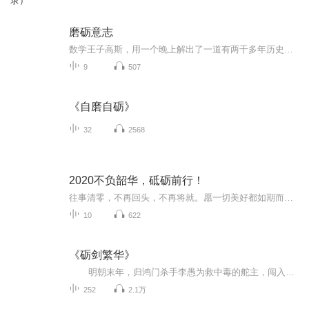
录）
磨砺意志
数学王子高斯，用一个晚上解出了一道有两千多年历史的数学难题。
9
507
《自磨自砺》
32
2568
2020不负韶华，砥砺前行！
往事清零，不再回头，不再将就。愿一切美好都如期而至，喜欢的都拥有，失去的都释怀。愿2019所有的遗憾，都是2020惊喜的铺垫；愿拼命争取的最后都能如你所愿，遇见的都是天意，拥有的都是幸运；愿自己有能力爱自己，有余力爱别人，越努力越幸运！
10
622
《砺剑繁华》
明朝末年，归鸿门杀手李愚为救中毒的舵主，闯入药师谷，被困药师洞，几百年后才被一支考古队救出。 李愚来到渝海市，开始了新的生活。现代都市的繁华和富庶让他感到沉醉，他很快就爱上了这个没有杀戮、没有饥寒的盛世。 然而，在都市的平...
252
2.1万