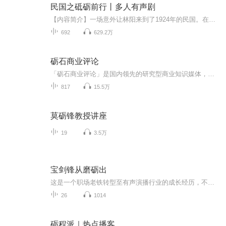
民国之砥砺前行丨多人有声剧
【内容简介】一场意外让林阳来到了1924年的民国。在近代中国最动荡的年代，独自一人行走在历史的浪潮中，亲身的经历使得他不断成长，最终无愧于祖国和人民，无愧于每一个相信他的人。【作者/主播】作者：四方走蛇 主播：万历大帝有声小说【购买须知】1、本...
692
629.2万
砺石商业评论
「砺石商业评论」是国内领先的研究型商业知识媒体，致力于通过普及以“利他主义、专业主义与长期主义”为核心的商业价值观，推动中国商业文明进步，进而促进一个人人希冀的美好社会形成。
817
15.5万
莫砺锋教授讲座
19
3.5万
宝剑锋从磨砺出
这是一个职场老铁转型至有声演播行业的成长经历，不屈服于命运的安排，顽强的斗志激励着我继续追逐梦想，即使是一块坚硬的铁石，也要在烈火中锻造成一把锋利的宝剑。相信自己，矢志不移的向上攀登，天道酬勤，热爱就会如愿，喜马拉雅，我来了！
26
1014
砺程派｜热点播客