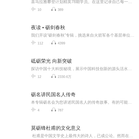
喜马拉雅攀登计划精英78期学员。在这里记录自己每一步的努力和成长，希望自己可以一步一个脚印坚定的走下去，达成把爱好做成事业这个终极梦想。个人非常喜欢的刘敏涛的一段演讲“做想做的事，过想过的生活，成为自己的靠山，活的真实而潇洒~”
10
389
夜读 • 砺剑春秋
我们开设“砺剑春秋”专辑，挑选来自火箭军各个基层单位的真实故事，制作成有声读物分享给大家。这些故事或感人、或励志、或热血，让我们一起在这些故事中体会火箭军官兵们的动人情怀。
112
4399
砥砺荣光 向新突破
探访中国十大科技秘境，展示中国科技创新的源头活水与硬核实力，发现引领时代的科技之光，发掘创新驱动发展的不竭动力。
12
2330.6万
砺名讲民国名人传奇
本专辑砺名会为您讲述民国名人的传奇故事。有的可能充满爱国情怀，有的却享受荣华富贵当起了汉奸；有的野心萌动，有的怪诞荒谬。文人的风骨，女星的光芒，江湖的血色，交织成了一段光明与黑暗纠缠的岁月。那些民国秘史，砺名将会为您一一道来。
4
787
莫砺锋杜甫的文化意义
杜甫是中国文学史上最伟大的诗人，已成公论。然而在最早确立杜甫在诗国中的典范地位的宋人看来，这个评价却是并不充分的。因为宋人虽然对杜甫在诗歌艺术上的非凡造诣有深切的理解，但他们更为重视的却是杜甫的人格意义。北宋的政治家王安石说：“所以见...