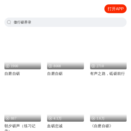
打开APP
傲行砺界录
1900
8008
2710
自磨自砺
自磨自砺
有声之路，砥砺前行
887
4.1万
1.6万
朝夕砺声（练习记
血砺忠诚
《自磨自砺》