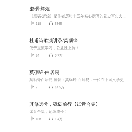
磨砺·辉煌
《磨砺·辉煌》是作者历时十五年精心撰写的党史军史力作，全景式揭示中国共产党从1921年诞生至1949年建国间艰苦卓绝的斗争历程。作品以“苦难铸就辉煌”为核心主线，依托大量解密史料和国际视角，深刻剖析早期革命者在内外围剿、挫折困境中如何淬炼信念、...
118
5365
杜甫诗歌演讲录/莫砺锋
便于交流学习，公益性上传！
24
3.7万
莫砺锋-白居易
莫砺锋白居易 播音：莫砺锋 白居易，一位在中国文学史上享有盛名并影响深远的中唐诗人，他的诗在当时就流传广泛，上自宫廷，下至民间，处处皆是，其声莫砺锋名还远播到新罗和日本。白居易在唐朝可以说是一个偶像级的人物，他的诗歌影响力不仅在文化圈子里...
7
14.5万
其修远兮，砥砺前行【试音合集】
试音合集，记录成长！
108
1.4万