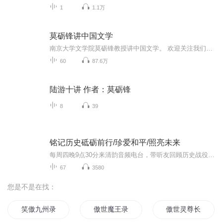
1
1.1万
莫砺锋讲中国文学
南京大学文学院莫砺锋教授讲中国文学。 欢迎关注我们的微信公众号：博雅人文（HGwangwen）。
60
87.6万
陆游十讲 作者：莫砺锋
8
39
铭记历史砥砺前行/珍爱和平/照亮未来
每周四晚9点30分来清韵音频电台，带听友回顾历史战役！中外历史冷知识！历史名人秩事！ ️️80年的风雨，洗不去烽火的印记，在这里我们触碰弹壳的温度，仰望先烈的风骨！一滴热血都有英烈的灵魂！历史不容忘却，真相不容扭曲。以史为鉴，方能开创未来新篇...
67
3580
您是不是在找：
笑傲九州录
傲世魔王录
傲世灵尊长生录