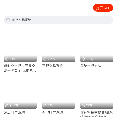
打开APP
时空交易系统
6392
2.2万
1.8万
超时空交易，开局交
三易交易系统
系统交易方法
易一吨黄金|无敌系
统|金手指逆袭
11.4万
353
76万
超级时空系统
全能时空系统
超神科技交易商城|系