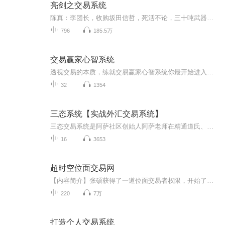
亮剑之交易系统
陈真：李团长，收购坂田信哲，死活不论，三十吨武器弹药。 …...虽然故事梗概基于亮剑主线，但故事却衍生了大量生动情节，情节设计曲折但不离奇，悬念迭出，时而令人揪心不已，时而令人欣喜如狂，又时而令人捧腹开心，，，，不一而足，供您品鉴！再次声明...
796
185.5万
交易赢家心智系统
透视交易的本质，练就交易赢家心智系统你最开始进入交易市场的目的是"赚钱";于是你仅仅带着"赚钱的目的去交易"，忘记还有亏损这回事，忘记还需要学习这回事！满脑袋都是"赚钱"，于是交易过程中不会顾及风险，不会设定止损，你于是带着"赚钱"的目的轻信专家...
32
1354
三态系统【实战外汇交易系统】
三态交易系统是阿萨社区创始人阿萨老师在精通道氏、缠论、波浪理论等各种技术理论的基础上，再结合10年实战交易经验及6年交易员培训经验，独创的一套为分析系统落地到资金增长上的交易系统。最具实战性的外汇交易系统，学外汇就在阿萨社区外汇 外汇交易
16
3653
超时空位面交易网
【内容简介】张硕获得了一道位面交易者权限，开始了众多位面的交易生活。 “王允，你这样把貂蝉卖给我，吕布会不会打死你？” “尼克弗瑞，你们神盾局的天空航母很不错嘛，咱们要不要来一场跨位面的友谊交易？” “至尊宝，既然你要和紫霞在一块了，金...
220
7万
打造个人交易系统