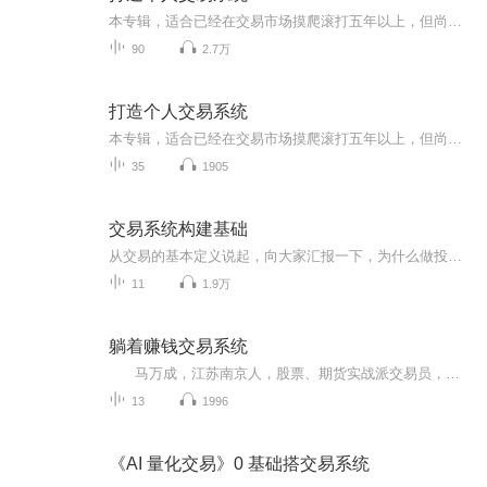
本专辑，适合已经在交易市场摸爬滚打五年以上，但尚未实现稳定盈利股民、期民朋友的交易市场操盘进阶课程，其根源在于没有打造一套属于自己、适合自己的交易系统。希望本专辑可以为迷茫交易朋友带来启发，并帮助您建立一套真正适合自己的交易系统。
90
2.7万
打造个人交易系统
本专辑，适合已经在交易市场摸爬滚打五年以上，但尚未实现稳定盈利股民、期民朋友的交易市场操盘进阶课程，其根源在于没有打造一套属于自己、适合自己的交易系统。希望本专辑可以为迷茫交易朋友带来启发，并帮助您建立一套真正适合自己的交易系统。
35
1905
交易系统构建基础
从交易的基本定义说起，向大家汇报一下，为什么做投资要构建交易系统。并对成熟交易系统的特征、构建交易系统的心法、构建交易系统的方法、交易系统的修正、交易系统构建完成的标志和交易系统行之有效的标志等问题做逐一论证说明。
11
1.9万
躺着赚钱交易系统
马万成，江苏南京人，股票、期货实战派交易员，连续十年期货市场稳定盈利，喜马拉雅FM畅销音频“期货心灵导师”，《期货引路人》专辑作者，海归量化全自动交易系统创始人。交易系统是指在交易市场中能实现大概率正收益的一套规则，它包括资金管理...
13
1996
《AI 量化交易》0 基础搭交易系统