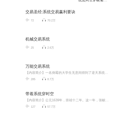
统流|时空穿梭|诸天
科技
交易圣经:系统交易赢利要诀
72
70.2万
机械交易系统
25
2.6万
万能交易系统
【内容简介】一名倒霉的大学生无意间得到了逆天系统，从此开启了逆袭之路。你有豪车豪宅算什么？武功秘籍、未来科技、外星产品，我想买就买！【作者/主播简介】作者：wuli夏天主播：燚声有你【购买须知】1、本作品为付费有声书，前28集为免费试听，购买成...
285
8.7万
带着系统穿时空
【内容简介】公元1639年，崇祯十二年。这一年，张献忠在谷城再次反叛明廷。这一年，李自成从商洛山中率数千人马杀出。这一年，皇太极在关外磨刀，意图席卷中原。这一年，大明王朝在风雨飘摇当中，一步一步的走向末日。而这一年，何玄穿越于此世。带着情绪...
127
57.7万