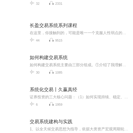
32
2331
长盈交易系统系列课程
在这里，你接触到的，可能是唯一一个克服人性弱点的交易系统我会毫无保留的介绍成熟稳定的交易系统，包括选股与详细的交易策略，不再让交易透支您的财力与精力没有眼花缭乱的繁杂技术，只讲干货，买卖策略清晰，选股简单易懂告别焦虑。洞悉人性，无惧震荡...
44
9515
如何构建交易系统
如何构建交易系统主要由三部分组成。①介绍了我理解的交易是什么？②分享了市场中的几种交易模式和交易风格以及他们之间的优缺点，我们应该根据自己的情况选择适合自己的交易模式和风格。③交易系统相关。先介绍了交易系统中的相关概念。交易系统是整体的...
30
1085
系统化交易丨久赢真经
证券投资的三大核心问题：（1）如何实现持续、稳定、长期盈利的目标？（2）如何做到多赢少数、大赚小赔？（3）中小散户的小资金如何发挥复利优势的威力，从而实现资金的复利增长？答案很简单，就是拥有一套盈利的交易系统，持之以恒地进行系统化交易。这本书将为你提供一套有效的交易系统，大家可以根据自己的投资风格进行变化和改动，化为自己的交易系统。感谢作者，尊重原创，这里只是好书分享，需要购买请自己想办法。vx：xsxz118...
6
1959
交易系统建构与实践
1、以全天候交易思想为指导，依据大类资产宏观周期轮动理论，探讨如何构建适合中国国情的证券和衍生品非对称险益平衡博弈系统。2、知道并不等于做到。在知道和做到中间，还要转识成智。把知识转变成力量，这是艰难而痛苦的。我愿陪您走过这艰难的一段旅程...