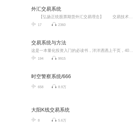
外汇交易系统
【弘扬正统股票期货外汇交易理念】 交易技术可以学习，系统可以建立，但是交易哲学才是考验人性的关键。 熟练运用技术面，有独特的行情分析见解与多年实战操盘经验，以技术分析为主，基本面为辅，结合国际市场走势，多周期操作策略为主打，分仓位进场交易法，深谙市场交易原则，以追求稳健的收益为基本目标，顺势操作，稳健为主！ 我是一个热爱喜马拉雅的主播，愿意协助你搭建个人交易系统。 敬请关注：智慧操盘手...
17
2360
交易系统与方法
这是一本量化投资入门的必读书，洋洋洒洒上干页，40年间5次改版，浓缩了一位航天科学家向宽客转型三十余载的交易经验与系统构架思想。本书真正做到了从零开始介绍交易系统，逐步介绍了名种技术分析方法图型识别技术，各类交易与数学指标的应用，还介绍了事...
194
9915
时空警察系统/666
658
8.9万
大阳K线交易系统
8
5.6万