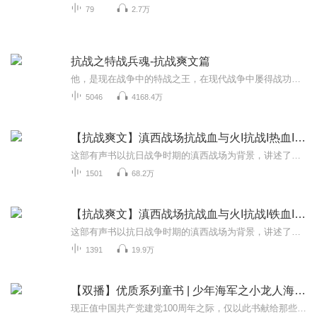
79
2.7万
抗战之特战兵魂-抗战爽文篇
他，是现在战争中的特战之王，在现代战争中屡得战功，但因某次意外事件穿越到了淞沪会战时期。此时，淞沪会战已经接近尾声，战场上打的战况十分惨烈。在面临亡国之际，且看他如何凭借超强的军事素养以及超越这个时代的指挥造诣，在抗日战场上力挽狂澜，并...
5046
4168.4万
【抗战爽文】滇西战场抗战血与火I抗战I热血I血性
这部有声书以抗日战争时期的滇西战场为背景，讲述了一段悲壮而英勇的抗日故事。故事的主角是一名炊事兵赵二栓，他在逃亡密林的过程中遇到了神秘男子方汉民，两人携手开启了艰苦的卫国之路。他们怀揣着找到远征军残部重新集结，共同对抗日军的坚定信念，历...
1501
68.2万
【抗战爽文】滇西战场抗战血与火I抗战I铁血I军事
这部有声书以抗日战争时期的滇西战场为背景，讲述了一段悲壮而英勇的抗日故事。故事的主角是一名炊事兵赵二栓，他在逃亡密林的过程中遇到了神秘男子方汉民，两人携手开启了艰苦的卫国之路。他们怀揣着找到远征军残部重新集结，共同对抗日军的坚定信念，历...
1391
19.9万
【双播】优质系列童书 | 少年海军之小龙人海军军校
现正值中国共产党建党100周年之际，仅以此书献给那些热爱祖国、渴望为国争光的孩子们！【内容简介】他叫陶小淘，陶瓷的陶，大小的小，淘气的淘。初二（3）班班长，江湖小绰号——老船长。因为他爸爸是远洋货轮上的船长，经常开着大轮船在浩瀚的大洋游弋。...