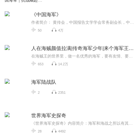
国海军｜抗战崛起｜
抗日幽灵
《中国海军》
作者简介： 黄传会，中国报告文学学会常务副会长，中国作家协会第七届全委会委员，原海军政治部创作室主任，享受国务院政府特殊津贴。著有报告文学作品多部（篇）。曾获庄重文学奖，全军文艺新作品一等奖，中国报告文学奖，第yi、三届徐迟报告文学奖，第六...
50
4万
人在海贼颜值拉满|传奇海军少年|来个海军王尝尝
在海贼王的世界里，做一名优秀的海军，要有友情、要有正义、更少不了爱情！海军王！我当定了！
653
14.2万
海军陆战队
2
2351
世界海军史探奇
《世界海军史探奇》内容简介：海军和海战之所以有其魅力，首先是由于在海洋上作战，在战胜敌手之前，还必须跨越大自然给人类造就的天然障碍，必须征服汹涌的大海，仅仅这一点就充满了冒险和浪漫，可以有说不完道不尽的故事……在大海上，真实的历史永远比...
28
4492