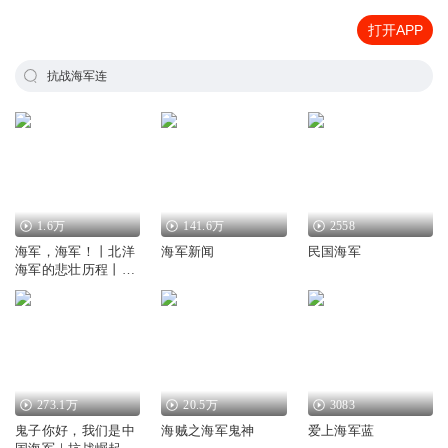
打开APP
抗战海军连
1.6万
141.6万
2558
海军，海军！丨北洋
海军新闻
民国海军
海军的悲壮历程丨李
鸿章
273.1万
20.5万
3083
鬼子你好，我们是中
海贼之海军鬼神
爱上海军蓝