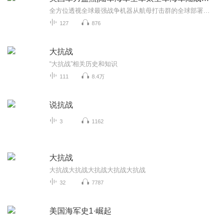
全方位透视全球最强战争机器从航母打击群的全球部署，到隐身战机的技术密码；从核武库的威慑逻辑，到太空军的战略野心——美国军力，始终是影响世界格局的关键变量。《美国军力盘点》深度聚焦美军现状，系统拆解美国陆、海、空、海军陆战队、太空军及特种...
127
876
大抗战
“大抗战”相关历史和知识
111
8.4万
说抗战
3
1162
大抗战
大抗战大抗战大抗战大抗战大抗战
32
7787
美国海军史1·崛起