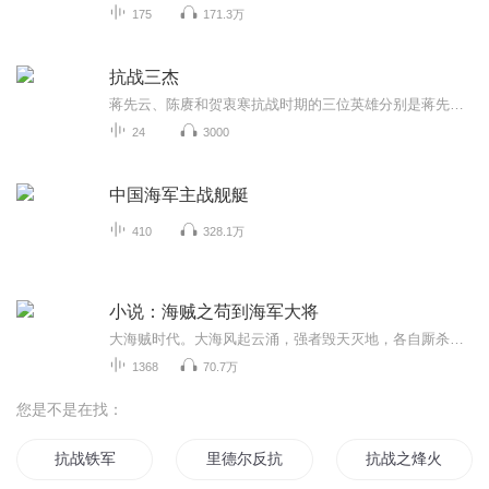
175
171.3万
抗战三杰
蒋先云、陈赓和贺衷寒抗战时期的三位英雄分别是蒋先云、陈赓和贺衷寒。他们都是毕业于黄埔军校的第一期，后来都加入了共产党。蒋先云是黄埔军校的第一名学生，也是蒋介石的贴身秘书和学校政治部的秘书。陈赓是一位非常厉害的革命家，曾参加过东征、苏联深...
24
3000
中国海军主战舰艇
410
328.1万
小说：海贼之苟到海军大将
大海贼时代。大海风起云涌，强者毁天灭地，各自厮杀，实在是让人——提不起劲！我，鲁西鲁·库洛，二十四岁，最大的梦想：安全的过完这一生！
1368
70.7万
您是不是在找：
抗战铁军
里德尔反抗军
抗战之烽火军医