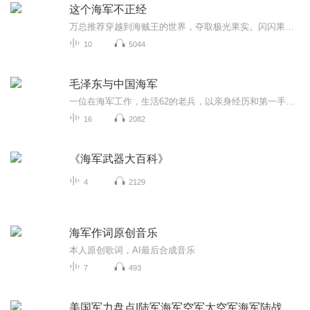
这个海军不正经
万总推荐穿越到海贼王的世界，夺取极光果实。闪闪果实的速度响雷果实的电弧通讯信号的屏蔽神秘莫测的能力，知识就是力量！金狮子凭什么你还会喷火？这不公平！！！狮虎斗一战成名极光之下，化黑夜为白昼，这就是海军将领昼虎！海岚如果在这个海贼王的世界...
10
5044
毛泽东与中国海军
一位在海军工作，生活62的老兵，以亲身经历和第一手资料，记录了共和国海军在毛泽东的指挥下从无到有的创立细节。披露了毛泽东决策解放海南岛，阻遏外敌可能的入侵；三军协同攻占一江山，限制美台“防御”范围；导演万炮震金门；下令把入侵海南岛的美机打...
16
2082
《海军武器大百科》
4
2129
海军作词原创音乐
本人原创歌词，AI最后合成音乐
7
493
美国军力盘点|陆军海军空军太空军海军陆战队特种部队