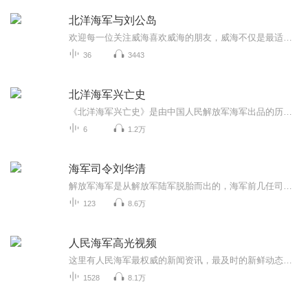
北洋海军与刘公岛
欢迎每一位关注威海喜欢威海的朋友，威海不仅是最适合人类居住的地方之一，更是我国近代历史中日甲午海战的发生地。北洋海军与刘公岛这本书是一部了解中国国情，增强民族自尊心与国防观念，进行爱国主义教育的科普读本，相信这本书会让人们从中吸取必要的...
36
3443
北洋海军兴亡史
《北洋海军兴亡史》是由中国人民解放军海军出品的历史纪录片。影片全面翔实地记录了北洋海军建立发展及在甲午海战后全军覆没的历史。
6
1.2万
海军司令刘华清
解放军海军是从解放军陆军脱胎而出的，海军前几任司令员都是陆军名将，刘华清作为第三任海军司令，在我国海军战略和海军武器研究方面做出了不可替代的贡献。尤其对于我国潜艇和航母事业，刘华清将军更是起到了决定性的推动作用。我们一起来走进这位传奇海...
123
8.6万
人民海军高光视频
这里有人民海军最权威的新闻资讯，最及时的新鲜动态，最热血的训练画面，最震撼的精彩瞬间！你想看的海军，都在这里！
1528
8.1万