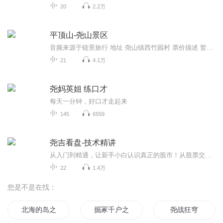
20
2.2万
平顶山-尧山景区
音频来源于链景旅行 地址 尧山镇西竹园村 票价描述 暂无 开放时间 全天开放 乘车信息 暂无
21
4.1万
尧妈英姐 练口才
每天一分钟，好口才走起来
145
6559
尧吉看盘-技术精讲
从入门到精通，让新手小白认识真正的股市！从股票交易中，参与人生，悟道。从物质到精神，成就不平凡的人生。本专辑将从软件设置开始，如何获取消息，如何分析宏观经济面，基本面；如何建立自己的交易模式，如何建仓加仓，如何买卖；如何止盈止损，如何调...
22
1.4万
您是不是在找：
北海的岛之尧帝学院
掘冢千户之尧朝仙宫
尧战狂穹