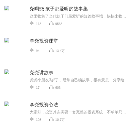
尧啊尧 孩子都爱听的故事集
这里收集了当代孩子们最爱听的短篇故事哦，快快来收听吧，小朋友们听故事时有什么想法欢迎随时在评论区留言讨论哦～
113
9568
李尧投资课堂
94
13.4万
尧尧讲故事
尧尧小朋友3岁了，经常自己编故事，很有意思，分享给大家。
17
603
李尧投资心法
大家好，投资其实需要一套完整的投资系统，不单单只有买卖模式，还包括：资金管理、风险控制、良好心态。其中的良好心态在整个投资系统所占的比例更重。但是很多投资者都只停留在买卖模式上面，更重要的良好的心态方面。在整个投资过程当中，良好心态一方面容易被人忽略，另一方面即使知道它的重要性，也不知道如何调整。我做此节目的目的是从理念和心理层面上，与投资者们进行互动交流，欢迎你关注收听，也欢迎大家参与互动，期待你能收获到你想要的！
103
10.7万