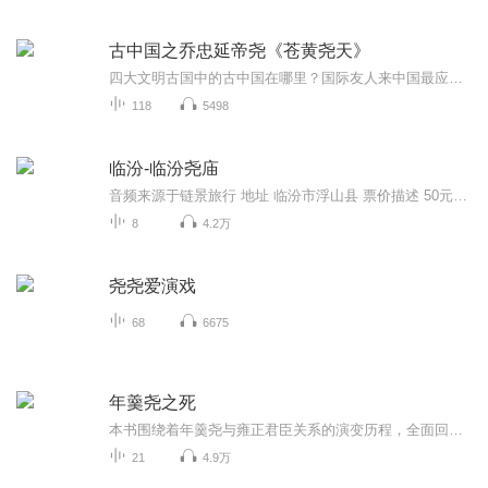
古中国之乔忠延帝尧《苍黄尧天》
四大文明古国中的古中国在哪里？国际友人来中国最应该去的地方就是古中国、、、古唐国人时的帝尧，俗称唐尧，其实尧帝是古陶国人，后到唐国管理政治。为了族人的一口食儿——黎禾，他从陶地来到唐地，从此成就了人类的繁衍文明四大文明古国之古中国我们只是在课堂上听老师讲过，现实中的古中国还在哪里，数千年来依然在哪里，他就是山西临汾尧都陶寺遗址，三皇五帝之尧帝，这不是神话故事传说...... 中国现在用的历届换届制就源于帝尧的禅让与舜帝而来尧帝把两个女儿（娥皇女英）同时嫁给舜，考验舜是...
118
5498
临汾-临汾尧庙
音频来源于链景旅行 地址 临汾市浮山县 票价描述 50元。 特殊人群：A.免票政策：儿童身高1.2米以下免费；70岁以上的老人持有效证件免费；军官持军官证免费；残疾人持残疾证免费。 B.优惠政策：身高1.2—1.5米之间的儿童购景区优惠票；60—69岁之间的老人持...
8
4.2万
尧尧爱演戏
68
6675
年羹尧之死
本书围绕着年羹尧与雍正君臣关系的演变历程，全面回顾了年羹尧一生从得意到失意的宦海浮沉：年少时科场高中，入仕后步步高升，在胤禛继位过程中发挥重要作用，立下赫赫战功后位极人臣，但最终身死名裂。在此叙述之中，作品从新颖的角度，立体而真实地展现...
21
4.9万