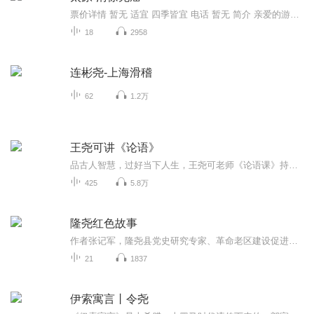
票价详情 暂无 适宜 四季皆宜 电话 暂无 简介 亲爱的游客，您今天来到的著名景区就是尧城村的尧庙。要说起这个尧城可是大有来头。相传，尧城是距今4000年前帝尧时的陶唐城堡，也是尧帝最早立国建都的地方。后世人为了祭祀尧的功德，就在当时尧帝居住的茅屋...
18
2958
连彬尧-上海滑稽
62
1.2万
王尧可讲《论语》
品古人智慧，过好当下人生，王尧可老师《论语课》持续更新~
425
5.8万
隆尧红色故事
作者张记军，隆尧县党史研究专家、革命老区建设促进会顾问。主要作品：《中共隆尧县历史》《时代先锋》《红色记忆》《隆尧县革命老区发展史》《隆尧县工会志》《永恒的记忆——邢台大地震亲历记》《最美劳动者》等。主播南甫夏天，中国传统文化学习者，传...
21
1837
伊索寓言丨令尧