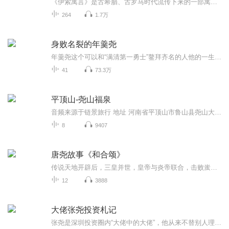
《伊索寓言》是古希腊、古罗马时代流传下来的一部寓言故事集。相传伊索是公元前６世纪古希腊人，善于讲动物故事。现存的《伊索寓言》经后人汇集，统归在伊索名下。《伊索寓言》通过简短的小寓言故事来体现日常生活中那些不为我们察觉的真理。这些小故事言...
264
1.7万
身败名裂的年羹尧
年羹尧这个可以和“满清第一勇士”鳌拜齐名的人他的一生充满了传奇色彩他是怎样从一个默默无名的家奴成长为雍正皇帝最当红的人？他又是怎么从显赫一时的年大将军走向生死边缘的？这一切是他的咎由自取还是另有玄机？ 通过查证大量史实从感性的角度解读清...
41
73.3万
平顶山-尧山福泉
音频来源于链景旅行 地址 河南省平顶山市鲁山县尧山大佛景区 票价描述 105元/人 起 开放时间 全天 乘车信息 自驾：①郑州至尧山福泉景区：在郑州嵩山南路，过南四环，上郑尧高速，在尧山出站口下车，沿尧山方向，按尧山景区指示牌行驶至尧山福泉景区。②洛...
8
9407
唐尧故事《和合颂》
传说天地开辟后，三皇并世，皇帝与炎帝联合，击败蚩尤，经过阪泉、涿鹿两战皆捷之后，皇帝实力大增，声威远播四方，据《史记·五帝本纪》载，皇帝作为盟主，“北逐荤粥、合符釜山、而邑于涿鹿之阿”。整个部落联盟出现了“兵祸息、万国和”的局面。釜山在...
12
3888
大佬张尧投资札记
张尧是深圳投资圈内“大佬中的大佬”，他从来不替别人理财，却拥有百亿身家，是一位极其富有传奇色彩的人物。在过往的20年间，张尧在A股实现了超过2000倍的收益，前五年趋势投资赚取了10倍的收益，后15年做价值投资实现了200倍的收益。2018年至今张尧重仓...