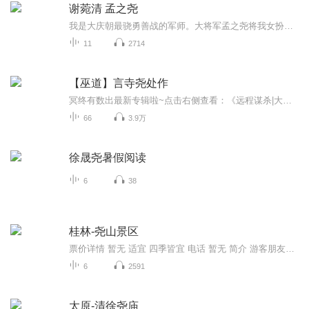
谢菀清 孟之尧
我是大庆朝最骁勇善战的军师。大将军孟之尧将我女扮男装的秘密揭露后，我沦为了大庆朝军营里最下贱的玩物。我死那天，京城十里红妆。而孟之尧身穿大红锦袍，迎娶他的心上人。我笑了。然后，他的喜堂，成了我的灵堂……大庆朝，十九年冬。原来人死后真的有...
11
2714
【巫道】言寺尧处作
冥终有数出最新专辑啦~点击右侧查看：《远程谋杀|大型悬疑刑侦推理小说》...
66
3.9万
徐晟尧暑假阅读
6
38
桂林-尧山景区
票价详情 暂无 适宜 四季皆宜 电话 暂无 简介 游客朋友，欢迎您来到风景秀丽的尧山景区。景区位于桂林市东郊，主峰海拔900多米，是桂林市最高的山。尧山因为在周唐时，山上建有尧帝庙而得名。 尧山以变幻莫测、绚丽多彩的四时景致闻名于世。春天，满山遍野...
6
2591
太原-清徐尧庙