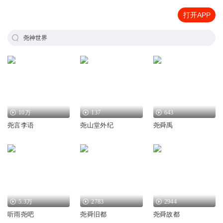
打开APP
尧神世界
10万
137
643
尧言李语
尧山堂外纪
尧舜禹
5.3万
2783
2944
听雨尧吧
尧舜旧都
尧舜故都