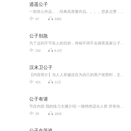
逍遥公子
一部良心作品，，经典高质量作品。。。。您多点赞，多转发，就是对作品的最大支持。。小说情节跌宕起伏，紧扣事件发展脉搏。高度吸引听众的神经。。绝对震撼的经典。。。所有专辑完全免费。。。不要钱。。只要您动动手指转发，点赞就行。。。还等什么，，，赶快动手转发吧，和小伙伴一起分享好的节目。。快上车。。。。 一部良心作品，，经典高质量作品。。。。您多点赞，多转发，就是对作品的最大支持。。小说情节跌宕起伏，紧扣事件发展脉搏。高度吸引听众的神经。。绝对震撼的经典。。。所有专辑完全免费。。。不要钱。。只要您动动手指转发，点赞就行。。。还等什么，，，赶快动手转发吧，和小伙伴一起分享好的节目。。快上车。。。。
47
3392
公子别急
为了达到不可告人的目的，佟锦不得不去祸害某家公子。只是前路太崎岖，达成愿望不容易。仇人似的老爹，不着调的老娘，老妖婆似的奶奶……打怪升级要时间，公子别急，为能尽早祸害你，佟锦一直在努力！【作者/主播】作者：圆不破主播：清清泉水【购买须知】1.《公子别急》为付费故事，每集0.3元，现折扣价每集0.2元，前10集免费，预计更新152集，连载中。2.在购买过程中，如有任何问题,可以在微信搜索公众号【bestxmly】或搜索【喜马拉雅付费精品】...
152
6.4万
汉末卫公子
【内容简介】当人人穿越还在为自己的黑户发愁时，主角已经有了良好的家世。当人人穿越还在为自己的生命担忧时，主角已经有了豪门做后盾。当人人穿越还在想方设法泡名人MM时，主角已经有了倾城未婚妻。当人人……………………丫的！你还有什么不满意？卫宁...
421
11万
公子有请
节目内容:我的练习主播介绍:一骑绝绝适合人群:所有你将收获:年轻主播的成长之路
29
1818
公子在等谁