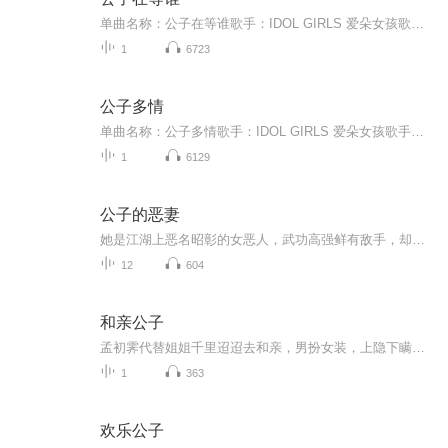
单曲名称：公子在等谁歌手：IDOL GIRLS 爱朵女孩歌手分类：华语女歌手歌曲风格：流行Pop...
1
6723
公子多情
单曲名称：公子多情歌手：IDOL GIRLS 爱朵女孩歌手分类：华语女歌手歌曲风格：流行Pop发行时间：2020年4月6日唱片公司：北京人见人爱文化传媒有限公司发行公司：百态文化专辑简介爱朵女孩全新单曲《公子多情》依旧是一首古风歌曲，悠扬的旋律，陈述着女子...
1
6129
公子的恶妻
她是江湖上恶名昭彰的女恶人，武功高强鲜有敌手，却狡猾如狐无恶不作。他是名满江湖的贵公子，风雅俊美智谋无双，仅凭头脑可秒杀天下高手。当有一天，恶女与贵公子的婚讯传遍天下，惊动的岂是一方？江湖四海无不呃叹，贵公子遭殃矣！然，当那已成为夫妻的二人出现在人们的视野当中时，再次惊呆了江湖，贵公子真的‘遭殃’了！*一朝穿越，她游荡江湖，西家逗猫东家遛狗，恣意快活。哪知有一天她会栽在一个手无缚鸡之力的‘小白脸’手上，她独步天下的武功在他面前都没了作用，这个‘小白脸’，够聪明！*“秦中元，当时你红口白牙的说，我除了一张皮根本就算不上女人，现在你在干嘛？打算‘贱卖’？”绝艳的女人双臂环胸，斜睨着那因为寒毒侵体而隐隐发抖的俊美男人凉凉道。“那你打算出多少银两？”漂亮的眸子要支撑不住了，不过嘴上却依旧不饶。“哼，你这样的白给我也不要。”女人嘴上冷哼，却是伸手去拽他。至刚至阳的雄浑内力自手掌涌出，男人由喉咙深处发出一声舒坦至极的轻哼。“那我倒找，把我的身家都找给你。”纤薄的唇边漾起诱人的笑，这个女人，倾尽天下钱财也换不来。一对一，男强女强，绝对身心干净，宠溺无双，
12
604
和亲公子
孟初霁代替姐姐千里迢迢去和亲，男扮女装，上隐下瞒。他以为拒绝承欢故作高冷，就能支架失宠无人问津。万万没想到太子裴璟看他的眼神好像……越来越奇怪了，以至于后来露了馅，他都不介意他是男是女。这些都不是问题，但是！！！他是个直男啊！！！孟初霁...
1
363
欢乐公子