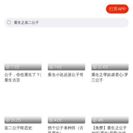
打开APP
重生之袁二公子
7.3万
74万
22.4万
公子，你也重生了？|
重生小说反派公子哥
重生之孽奴虐君心/罗
重生古言
三公子
15.2万
41万
495
蓝二公子暗恋史
拐个公子来种田（古
【免费】重生之公子