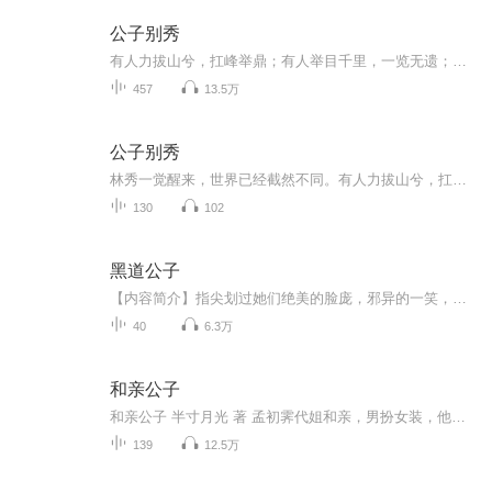
公子别秀
有人力拔山兮，扛峰举鼎；有人举目千里，一览无遗；有人御风而行，逍遥天地；有人隐形匿迹，来去无踪……秀就完了。
457
13.5万
公子别秀
林秀一觉醒来，世界已经截然不同。有人力拔山兮，扛峰举鼎；有人举目千里，一览无遗；有人御风而行，逍遥天地；有人隐形匿迹，来去无踪……秀就完了。《大秦：不装了，你爹我是秦始皇》《我的属性修行人生》
130
102
黑道公子
【内容简介】指尖划过她们绝美的脸庞，邪异的一笑，钩魂荡魄。冰冷的剑锋过处，群雄授首...出生高贵家庭的丰含笑有着迷人的笑脸。酷爱格斗的他无人能比的格斗技术，无论是游戏还是实战。在家族雄厚的背景下他却走上了黑道。风流花心的含笑总是不能离开了女人。
40
6.3万
和亲公子
和亲公子 半寸月光 著 孟初霁代姐和亲，男扮女装，他以为故作高冷拒绝承欢，就能失宠无人问津。万没想到太子裴璟看他的眼神…越来越奇怪了，以至于后面露馅，他竟然不介意是男是女这些问题。他是个直男阿…
139
12.5万