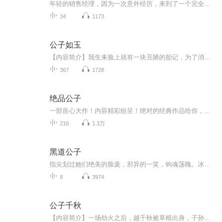
年轻的销售经理，因为一次意外经历，来到了一个完全不同的世界，成为萧家大宅里一名光荣的——家丁
34
1173
公子如玉
【内容简介】我生来脸上就有一块丑陋的胎记，为了消除这块胎记，我想尽了办法，却没想到因此把自己推入了万劫不复之地……【作者/主播】作者：想飞的鱼z主播：大壮工作室【购买须知】1、本作品为付费有声书，前54集为免费试听，购买成功后，即可收听，可下...
367
1728
绝品公子
一部良心大作！内容精彩纷呈！绝对的经典作品给你，获奖作品，欢迎您的意见和建议，我们将不断提升自己，给大家呢带来更多优秀的作品。请大家多多支持，好听就请小伙伴一起来吧。只就是对我们最大的支持了。一部良心大作！内容精彩纷呈！绝对的经典作品给你，获奖作品，欢迎您的意见和建议，我们将不断提升自己，给大家呢带来更多优秀的作品。请大家多多支持，好听就请小伙伴一起来吧。只就是对我们最大的支持了。
216
1.3万
黑道公子
指尖划过她们绝美的脸庞，邪异的一笑，钩魂荡魄。冰冷的剑锋过处，群雄授首。出生高贵家庭的丰含笑有着迷人的笑脸。酷爱格斗的他无人能比他格斗技术，无论是游戏还是实战。在家族雄厚的背景下他却走上了黑道。风流花心的含笑总是不能离开了女人。女人和黑...
8
3974
公子千秋
【内容简介】一场劫火之后，越千秋被草根出身，子孙满堂的越老太爷抱回了家。这个天下有世家，也有自以为清高正确的书生。这个天下有江湖，也有不甘仰朝廷鼻息的门派。儒以文乱法，侠以武犯禁。纷争和精彩并存，机遇和风险同在。但在鹰击长空，鱼跃大海之...