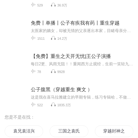
529
36.9万
免费丨单播丨公子有疾我有药丨重生穿越
太医家的嫡女，却被无情的父亲逐出本家，目睹母亲分娩难产而死。一朝法医天才重生，一随身空间助她事半百倍。他是人人皆知的废皇子，从小身中剧毒养在宫外不受恩宠，母妃受奸人陷害禁足深宫。然而却无人知道他便是江湖中人见人怕、霸气狠厉的鬼皇。医女遇...
1511
14.2万
【免费】重生之天开无忧|王公子演播
每日2更、风雨无阻！！重闻西方止观经，生前一笑轻九鼎，之怕春残百鸟凌，天寒眼痛少心情，开缄未读眼先明，无那春风欲送行，忧将造物合心镜。上天眷顾，开启新的人生，拥有新的生活，再陷一段爱恨情仇，经历后才懂得，让我找到自我真正的重回新生；此生与...
78
9928
公子腹黑（穿越重生 爽文 ）
这是我在喜马拉雅建立的早期专辑，练习专辑哈，不做任何商业用途。所以前面部分播讲比较青涩，后面会逐渐好起来，整张专辑保留不删除。会更新完哦。 类型：穿越重生 爽文 斗智斗勇 甜宠 主角：男主是一个在朝堂消失十年的腹黑王爷，女主是一个异世穿越而来的孤女。女主视角。女主才穿越过来时是一个奄奄一息，正面临被丢弃的农家七岁小女孩江小芽。而这时在朝堂消失十年的四爷此时正是化身为当地首富元家的大少爷，一次机缘江小芽进入元家成了元墨的贴身小丫头。。。。。这本书文笔幽...
522
1835.3万
您是不是在找：
袁兄袁洁兴逆天记
三国之袁氏败家子
穿越封神之我为袁