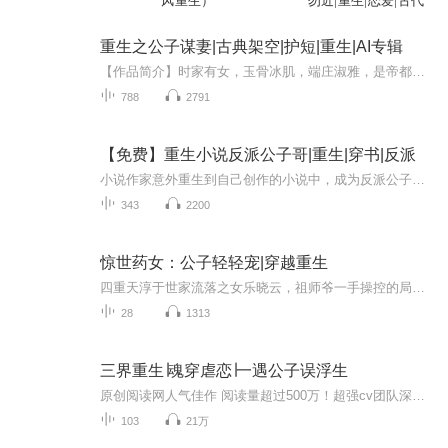
风重生）
勿近|重生|恋爱|古代
重生之公子谋妻|古典架空|护短|重生|AI专辑
【作品简介】时家有女，玉骨冰肌，端庄淑雅，是帝都第一名媛。时家有女，自出生便是太子妃，只待及笄礼成，择太子以完婚。于是坊间有言，得时家女，得天下。这天下间，唯有公子顾辞，三分妖气，七分雅致，担得起一句，公子如玉，世人皆以“公子”尊之。他...
788
2791
【免费】重生小说反派公子哥|重生|穿书|反派
小说作家意外重生到自己创作的小说中，成为反派公子哥宋世诚。原身坏事做尽，还被主角阴得不能人道。就在他悲痛欲绝时，反派逆袭系统开启，看他如何逆袭主角改写命运。
343
2200
惊世药女：公子轻轻宠|穿越重生
四重天淳于世家流落之女乐晓云，祖师爷一手操控的局面终于到解开尘封终日。依靠半吊厨艺外加碧药园器灵卜卜一步步开辟食膳大门自成一派，从小村落走向人生通天大道。奈何魔教盛行已慢慢侵蚀四大重大，作为百年世家的淳于家族更是助纣为虐私自放养于族中，...
28
1313
三界重生∣魂穿虐恋∣一遇公子误浮生
原创阅读网人气佳作 阅读量超过500万！超强cv团队深情演绎！点击关注订阅收听，活动福利多多。...
103
21万