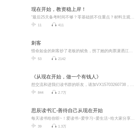
现在开始，教资稳上岸！
“最后25天备考时间不够？零基础抓不住重点？材料主观题总丢分？精准备考85%考点，助力一次性通过笔试！”
11
411
刺客
惜命如金的刺客炒了老板的鱿鱼，拐了她的肉票潇洒江湖的故事。
53
2142
《从现在开始，做一个有钱人》
想交流和进我们读书群的听友，请加VX15703260738，注明是通过什么途径了解到的播音。我们的目标是：要用15年的时间影响一亿人学习，10000个家庭实现财务自由和身心健康！一起来吧，欢迎你成为我们学习型成长社群的一员！你是不是总在努力赚钱，却依旧存不...
844
2.7万
思辰读书汇-善待自己从现在开始
每天读书给你听~！爱读书~爱学习~爱生活~给大家分享精彩~！每日读书学习记录生活~不做商用~仅为分享~！...
39
1.3万