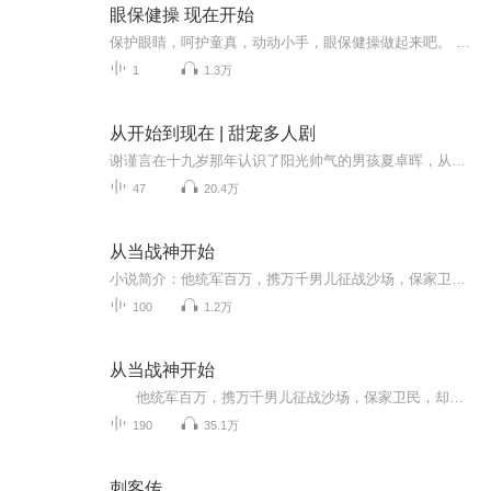
眼保健操 现在开始
保护眼睛，呵护童真，动动小手，眼保健操做起来吧。 文蹊阿姨提醒：记得先把小手洗干净哦！
1
1.3万
从开始到现在 | 甜宠多人剧
谢谨言在十九岁那年认识了阳光帅气的男孩夏卓晖，从此对他心心念念七年。七年后，谢谨言和夏卓晖再次相遇，她能否抓住机会，和夏卓晖碰撞出火花？【主播介绍】CV悠悠：喜马土根主播，声线多变，代表作《遇见兰陵王》《等待夏季雪》等
47
20.4万
从当战神开始
小说简介：他统军百万，携万千男儿征战沙场，保家卫民，却名声不显，默默无闻。 他驱狼吞虎，一战定天下，护国门万世太平，却遭人陷害，以窃国之骂名解甲归田。 他视天下豪门世家如草芥，却甘为万民斩赴黄泉。【收听须知】1、《从当战神开始》，主角：帝世天2、小说的文字版已经全部都更新完了。由于音频节目更新的比较慢，如想快速阅读小说文字版的全部章节，请在微信中搜索公众号【鸡蛋文学】，关注后，并在公众号中回复：【6】，便可快速阅读小说文字版全集。（注意：...
100
1.2万
从当战神开始
他统军百万，携万千男儿征战沙场，保家卫民，却名声不显，默默无闻。 他驱狼吞虎，一战定天下，护国门万世太平，却遭人陷害，以窃国之骂名解甲归田。 他视天下豪门世家如草芥，却甘为万民斩赴黄泉。 …… 离去少年人，归来白发翁..，默默无闻。 他驱狼吞虎，一战定天下，护国门万世太平，却遭人陷害，以窃国之骂名解甲归田。 他视天下豪门世家如草芥，却甘为万民斩赴黄泉。 …… 离去少年人，归来白发翁..
190
35.1万
刺客传