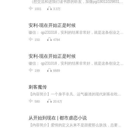
（想交流和进我们读书群的听友，加微pgl18011029831，请注明是通过什么途径了解到的播音）真正的财务自由是什么？ 财务自由，就是当你不工作的时候，也不必为金钱发愁，因为你有其他渠道的现金收入。当工作不再是获得金钱的唯一手段时，你便自由了。可以...
1001
3.3万
安利-现在开始正是时候
徽信： qp231018，安利的结果非常好，就是这条创业之路有3大痛点:①找人难，②带人难，③留人难。面对这些痛点，数字化团队研发了一套打开安利事业成功之门的金钥匙，自2015年5月1日3人成功转型以来，因方便快捷的运作模式，以及完善的四级辅导系统，运用...
150
4784
安利-现在开始正是时候
徽信： qp231018，安利的结果非常好，就是这条创业之路有3大痛点:①找人难，②带人难，③留人难。面对这些痛点，数字化团队研发了一套打开安利事业成功之门的金钥匙，自2015年5月1日3人成功转型以来，因方便快捷的运作模式，以及完善的四级辅导系统，运用...
199
6689
刺客魔传
【内容简介】一个身手非凡、运气极渣的现代刺客在吃烤肉时，不幸被铁签刺破喉咙而死，灵魂被异界的邪恶大法师召唤，附生在被当成实验品的少年身上，得以解开厄运的诅咒。在成功狙杀了召唤自己的邪法师后，?他用自已的智慧与勤奋一步步走上了人生的..........【作者】撞破南墙
580
20.6万
从开始到现在 | 都市虐恋小说
【内容简介】爱情的定义从来不是甜蜜那么肤浅，总要经过锤炼和煎熬，也会有无奈琐碎的争吵，直到我们了解真正的彼此，携手终老。晴空蓝兮最新都市虐恋来袭，越深爱越伤害，从开始到现在，也许一切都变了，只有我爱你不曾改变。【作者简介】晴空蓝兮：八零...