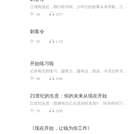
江湖风波起，独行暗河间，少年们的故事从未停歇。江湖第一刺客组织“暗河”的大家长（最高统领者）危在旦夕，想要夺位的三家家主纷纷派出刺客刺杀，一场关乎生死和刺客组织未来的计时比赛开始了，苏暮雨（龚俊饰）作为暗河直属于大家长的蛛影团首领“傀”...
38
1377
刺客令
53
1.4万
开始练习啦
记录每天的练习，越努力，越幸运，加油，今天比昨天更优秀一点，不经历风雨，怎么见彩虹。
48
1546
21世纪的生意：你的未来从现在开始
21世纪生意（想拥有自己生意的听友加V：563045427）许多人梦想过上财务自由的生活，朝九晚五的上班下班肯定是与这个梦想背道而驰的。成功创业可能是实现梦想的捷径。但是在实现梦想的过程中，有人缺少创业激情，有人缺少启动资金，有人缺少创业能力……有...
70
2195
《现在开始，让钱为你工作》