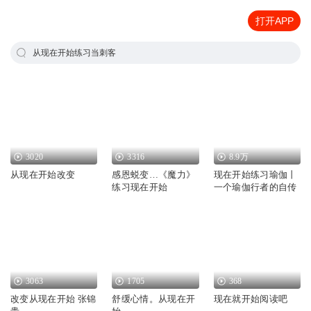
打开APP
从现在开始练习当刺客
3020
3316
8.9万
从现在开始改变
感恩蜕变…《魔力》
现在开始练习瑜伽丨
练习现在开始
一个瑜伽行者的自传
3063
1705
368
改变从现在开始 张锦
舒缓心情。从现在开
现在就开始阅读吧