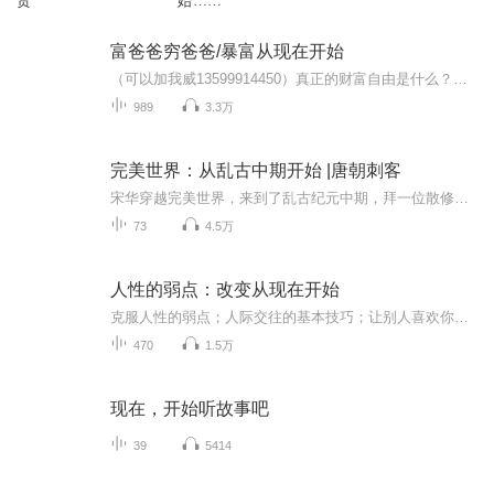
贵
始……
富爸爸穷爸爸/暴富从现在开始
（可以加我威13599914450）真正的财富自由是什么？财富自由，就是当你不工作的时候，也不必为金钱发愁，因为你有其他渠道的现金收入。当工作不再是获得金钱的唯一手段时，你便自由了。可以有足够的金钱、时间去做自己真正想做的事情，例如说：旅游、摄影、...
989
3.3万
完美世界：从乱古中期开始 |唐朝刺客
宋华穿越完美世界，来到了乱古纪元中期，拜一位散修为师，为了寻找修炼资源。 被迫干起了老本行，带坏孟天正，两人号称一个时代的毒瘤。 考古界的鼻祖，有借有还。 表面清秀，正人君子，内心闷骚，腹黑。 天神书院的院长，石昊等人的领路人。 老孟：“我在...
73
4.5万
人性的弱点：改变从现在开始
克服人性的弱点；人际交往的基本技巧；让别人喜欢你的六个秘诀；使人赞同你的十二种方法；不伤感情而改变他人的九大技巧；使你的家庭生活更快乐；制造奇迹的信函；走向成功的人生。本书并不是闭门造车之作，也不是研究烦恼的学术作品，而是一本由成千上万...
470
1.5万
现在，开始听故事吧
39
5414