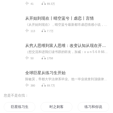
41
89.3万
从开始到现在丨晴空蓝兮丨虐恋丨言情
《从开始到现在》，晴空蓝兮最新都市虐恋情感小说，讲述生命里最唯美而残酷的爱情故事。救死扶伤，这是沈池对晏承影职业的评价，每当他将其和自己所处的环境相比，都觉得无比讽刺。她只需要静静地往那里一站，就自然让他联想到这世上最美好的事物，平凡、...
113
7.7万
从穷人思维到富人思维：改变认知从现在开始！
（想交流和进我们读书群的听友，加威：x u n 5 6 8 666 请注明是通过什么途径了解到的播音）真正的财务自由是什么？财务自由，就是当你不工作的时候，也不必为金钱发愁，因为你有其他渠道的现金收入。当工作不再是获得金钱的唯一手段时，你便自由了。可...
50
1758
全球巨星从练习生开始
陈敏昊，帝都大学法律系毕业。他一毕业就拿到顶级律所的工作机会，正打算一展宏图。然而毕业聚会的当天晚上，命运为他安排了一场没有回程票的穿越。“如果你足够勇敢说再见，生活就会奖励你一个新的开始。”陈敏昊躺在懒人沙发上一边安慰自己，一边消化原...
380
69.7万
您是不是在找：
巨星练习生
时之刺客
练习和你说再见