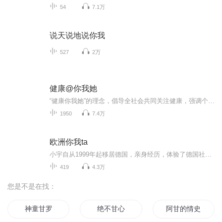
54
7.1万
说天说地说你我
527
2万
健康@你我她
“健康你我她”的理念，倡导全社会共同关注健康，强调个人与环境的和谐共生。鼓励每个人成为自己健康的第一责任人，通过积极的生活方式、均衡的饮食、适度的运动来维护身心健康。同时，倡导性别平等，关注女性健康，促进家庭、社会整体健康水平的提升，共...
1950
7.4万
欧洲你我ta
小宇自从1999年起移居德国，亲身经历，体验了德国社会,生活，工作中与中国方方面面的差异，这是去旅游或者出差时走马观花无法了解到的。
419
4.3万
您是不是在找：
神童甘罗
绝不甘心
阿甘的情史