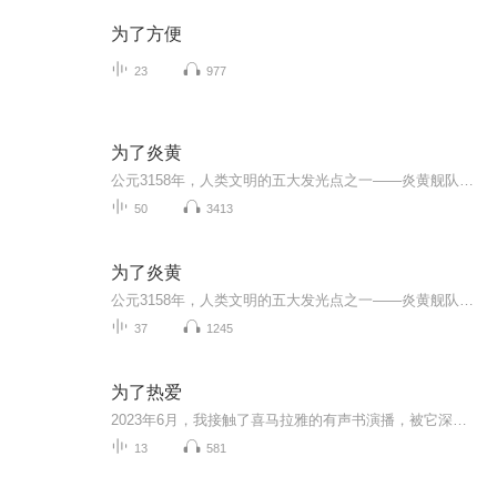
为了方便
23
977
为了炎黄
公元3158年，人类文明的五大发光点之一——炎黄舰队，遭受重创，资源被瓜分殆尽。22岁的李长河，一位炎黄青年，无处可去，最终成为了炎黄舰队的炊事员。殊不知，他竟是失踪多年的顶级生命科技大师李兰修之子，体内潜藏着父亲的洪荒生命技术。当高层为了研...
50
3413
为了炎黄
公元3158年，人类文明的五大发光点之一——炎黄舰队，遭受重创，资源被瓜分殆尽。22岁的李长河，一位炎黄青年，无处可去，最终成为了炎黄舰队的炊事员。殊不知，他竟是失踪多年的顶级生命科技大师李兰修之子，体内潜藏着父亲的洪荒生命技术。当高层为了研...
37
1245
为了热爱
2023年6月，我接触了喜马拉雅的有声书演播，被它深深的吸引着，在漫长的病痛折磨中，它向一道光，打在我的窗口，照在我的心间，让我漫无目的的道路有了新的方向，让我的生活有了前进的动力。借此收录我录播的试音文件，记录喜马拉雅烙印在我生活的点点滴滴！
13
581