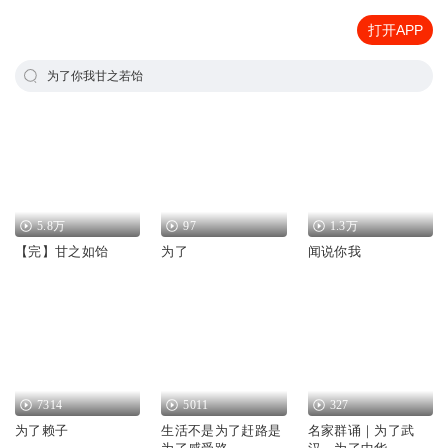
打开APP
为了你我甘之若饴
5.8万
97
1.3万
【完】甘之如饴
为了
闻说你我
7314
5011
327
为了赖子
生活不是为了赶路是
名家群诵｜为了武