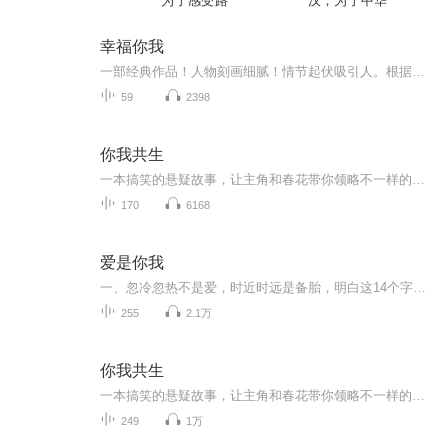
为了感受路
汉，为了中华
幸福你我
一部经典作品！人物刻画细腻！情节起伏吸引人。根据听众的喜好而精选，声音清晰，感染力强。感情色彩浓厚。。就是对我们的最大支持和厚爱。每天加班很辛苦，您就动动手指支持一下吧！一部经典作品！人物刻画细腻！情节起伏吸引人。根据听众的喜好而精选，声音清晰，感染力强。感情色彩浓厚。。就是对我们的最大支持和厚爱。每天加班很辛苦，您就动动手指支持一下吧！一部经典作品！人物刻画细腻！情节起伏吸引人。根据听众的喜好而精选，声音清晰，感染力强。感情色彩浓厚。。就是对我们的最大支持和厚爱。每天加班很...
59
2398
你我共生
一本搞笑的悬疑故事，让主角和春花带你领略不一样的灵异
170
6168
爱是你我
一、忽冷忽热不是爱，时近时远是备胎，明白这14个字，你的感情会少走很多弯路。二、真正的爱情，并不是单纯的我爱你，而是遇见你以后，我会更爱我自己，因为最完美的自己，才能配上最好的你。三、可能每个人都会遇到一个爱而不得的人吧，相比于最初得不到时的哭天抢地，后来的我们渐渐变得平和，开始接受生命里的不可得。四、所谓爱情，不过是骗骗对方、骗骗自己。运气好的，双方都信了。运气不好不坏的，对方信了、你没信。运气差的，对方没信，你却深信不疑了。五、我们都已经过了耳听爱情的年纪，再多的甜言蜜语抵不过一碗暴雨后的热姜汤，再深刻的海誓山盟比不上困难来临时，紧紧拉住你的那一双手。六、别犹豫了，如果不合适就分手吧，你总不能把最好的年纪浪费在别人的另一半身上。这个世界上有更好的路值得你去走，有更好的歌等着你去听，也有更好的人等着你去爱。
255
2.1万
你我共生
一本搞笑的悬疑故事，让主角和春花带你领略不一样的灵异
249
1万