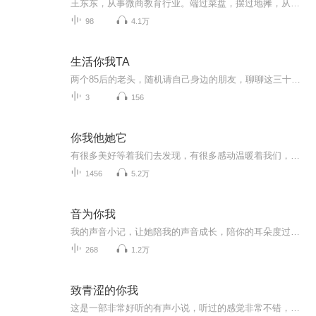
王东东，从事微商教育行业。端过菜盘，摆过地摊，从无背景没人脉，迷茫无望到找到方向死磕2年坚持不懈，凭借真实，坚持，抓住移动互联网机遇，帮助服务影响千万微商人次,专注服务于一线拼搏的个人微商找到方向，实现自我价值。推动微商行业健康发展。并被...
98
4.1万
生活你我TA
两个85后的老头，随机请自己身边的朋友，聊聊这三十多年在这个世界上的各种所闻所见，不刻意搞笑，也不假装严肃，用朋友聊天的状态聊聊那些老百姓自己的故事
3
156
你我他她它
有很多美好等着我们去发现，有很多感动温暖着我们，一起来吧，今生无悔。
1456
5.2万
音为你我
我的声音小记，让她陪我的声音成长，陪你的耳朵度过一个快乐的时光……节目主题：好文分享
268
1.2万
致青涩的你我
这是一部非常好听的有声小说，听过的感觉非常不错，故事扑朔迷离，情节跌宕起伏，?是以（青涩、青春、爱情）等风格模式构成的虚幻故事。?为了提供更多优秀的有声作品，请多多宣传和推荐本书，这是一种支持与鼓励！欢迎您的意见和建议，我们将不断提升自己，给大家呢带来更多优秀的作品。请大家多多支持，好听就请小伙伴一起来吧。只就是对我们最大的支持了.有声小说的未来，是需要大家共同的努力!? 友情提示:听书是种生活的品味，在品味生活的同时，请关注你身边的亲人、朋友，合理安排时间！...