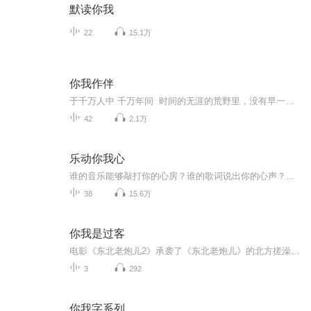
默读你我
22
15.1万
你我作伴
于千万人中 千万年间 时间的无涯的荒野里，没有早一步，也没有晚一步，荣安就这样与你遇见了。那也没有别的话可说，唯有轻轻问候电波另一端的你：哦？你也在这里吗？
42
2.1万
乐动你我心
谁的音乐能够敲打你的心房？谁的歌词说出你的心声？Hope Radio希望电台，带你感受音乐的心跳！《乐动你我心》，用音乐拉近彼此的距离！【加微信号xiwangdiantai查看歌单】【本栏目招募主播进行中，节目冠名、广告投放、投资合作，欢迎联系QQ1810142571】
38
15.6万
你我是过客
电影《东北老炮儿2》承袭了《东北老炮儿》的北方搓澡文化主题，重现东北文化江湖义气。由百态文化重磅加盟。歌曲以慷慨激昂的电吉他为主旋律为开篇。歌手潘成沧桑豪迈的声线将电影所描述的故事展现的淋漓尽致。 电影《东北老炮儿2》继承了第一部作品的原班人马和爆笑基因，并且深挖东北喜剧的地域化元素，让南北文化差异释放出别具一格的欢乐笑点。 "江湖闯荡，我血气方刚""你我只是过客，转身错过""江湖故事在江湖里传说" 究竟发生了什...
3
292
你我字系列