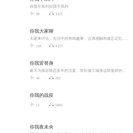
你我字系列你我字系列
28
3.6万
你我大家聊
大家来讨论，生活中的奇闻趣事，点滴感触和难忘记忆......
129
4.2万
你我皆替身
秦夭为接近暗恋多年的沈宴，答应做江城身边陈曼婷的替身，隐忍三年。机缘巧合下，江城出资两千万，让她去诱惑的目标竟是沈宴。秦夭顺利入职沈氏成为总裁秘书，主动展开追求，两人在啼笑皆非的相处中渐生情愫。
46
252
你我的战疫
11
5965
你我夜未央