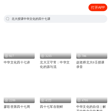
打开APP
北大授课中华文化的四十七课
927
3235
706
中华文化四十七讲
北大王守常：中华文
赵老师北大6壬授课
化的源与流
录音
2206
43万
4706
廖彩杏第四十七周
四十七军在朝鲜
中华文化的自信｜解