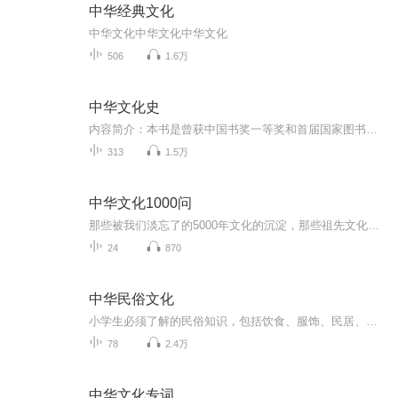
中华经典文化
中华文化中华文化中华文化
506
1.6万
中华文化史
内容简介：本书是曾获中国书奖一等奖和首届国家图书提名奖的《中华文化史》的最新修订版。由文化史名家冯天瑜先生主笔，何晓明和周积明两文化史新锐合力，以宏大的构思、新颖的理论、丰富的内容和严谨而优美的文笔，全景展现了中华文化生成机制和波澜壮阔...
313
1.5万
中华文化1000问
那些被我们淡忘了的5000年文化的沉淀，那些祖先文化的博大精深。 千万不能让我们的后辈再淡忘了，做一个中华文化的传承人。
24
870
中华民俗文化
小学生必须了解的民俗知识，包括饮食、服饰、民居、婚嫁习俗、民间游戏、节庆习俗等。民俗文化的内容不仅有趣，也越来越多地体现在语文试题中。所以，隆重推荐小学生必听。
78
2.4万
中华文化专词