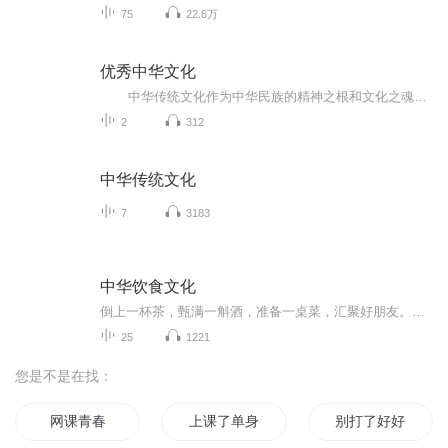
75
22.6万
优秀中华文化
中华传统文化作为中华民族的精神之根和文化之魂，历史源远流长，内容博大精深，是一座丰厚的精神宝库。优秀传统文化凝聚着中华民族自强不息的精神追求，是历久弥新的精神财富。
2
312
中华传统文化
7
3183
中华饮食文化
倒上一杯茶，甄满一斛酒，准备一桌菜，汇聚好朋友。中国人素来重视饮食。一说到饮食，一定能够想到的是烹饪饮食。其实我国饮食文化非常的富，它不仅包括烹饪文化，还包括茶文化、酒文化等多方面。《中华饮食文化》是一本介绍我国饮食文化的通俗小说。有素...
25
1221
您是不是在找：
网课青春
上课了单身狗
别打了好好听课