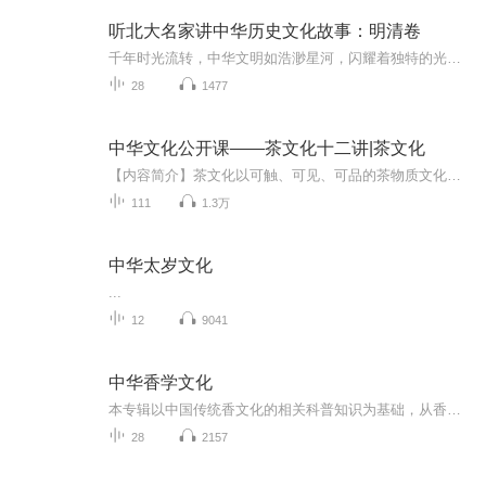
听北大名家讲中华历史文化故事：明清卷
千年时光流转，中华文明如浩渺星河，闪耀着独特的光芒。本专辑以时光为轴，明清时期我国各个历史时期的文化故事，每一个时代都承载着文明的密码，更深入挖掘政治表现背后的深层逻辑，抽丝剥茧地展现文明起源与嬗变的轨迹。那些沉淀在岁月中的隐性逻辑，如...
28
1477
中华文化公开课——茶文化十二讲|茶文化
【内容简介】茶文化以可触、可见、可品的茶物质文化为出发点，向可感、可思、可悟的茶精神文化延伸。研习忙里偷闲、苦中作乐的茶道艺术，让你在不完全的现世享乐一点美与和谐，在刹那间体会永久。 【作者介绍】 作者：尤文宪 【主播介绍】 我是大吕文化...
111
1.3万
中华太岁文化
...
12
9041
中华香学文化
本专辑以中国传统香文化的相关科普知识为基础，从香出发，又不止于香，围绕着香延伸许多有趣有意思的小知识小故事，期待在这里与您香遇香知。
28
2157