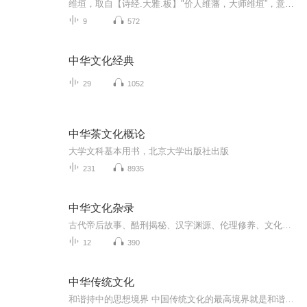
维垣，取自【诗经.大雅.板】"价人维藩，大师维垣”，意即：善人建篱笆，太师建围墙。我们建一堵墙，保护好孩子的天性，免受外界似是而非的价值观的侵害，将正确的、精华的教育给到孩子，建立一个正确的导向。维垣教育创始人杨继慧女士，博学多闻、学养深厚，同时善于揣摩儿童心理，尤其擅长引导和启发孩子的学习热情，激发孩子的学习兴趣，并逐步指导孩子高效自学。杨继慧女士同时是一位成功的在家上学践行者，辅导孩子在家上学11年，孩子熟读并部分背诵中文经典30万字（边学边...
9
572
中华文化经典
29
1052
中华茶文化概论
大学文科基本用书，北京大学出版社出版
231
8935
中华文化杂录
古代帝后故事、酷刑揭秘、汉字渊源、伦理修养、文化溯源、奇闻逸事，尽在本专辑，能记住感兴趣的几个故事，都会让人刮目相看。
12
390
中华传统文化
和谐持中的思想境界 中国传统文化的最高境界就是和谐，即认为每一个事物都应按照其自身的规律自然地发展。这其中包括人与人的和谐、个人自我身心的和谐及人与自然的和谐。人与人的和谐就会促使社会稳定，家庭和睦；个人身、心间的和谐就能使人做到遇事宠辱...