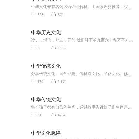
中华文化专有名词术语详细解释。由国家语委推荐，权威标准。北京外国语大学、外语教学与研究出版社翻译。学习强国每日更新共同学习，增长知识。
523
8万
中华历史文化
读史，增信，励志，正气 我们脚下的九百六十多万平方公里国土，是中华先人们为我们开拓的生存空间，是物质遗产。这每一寸山河，无不浸透着他们的血汗，我们因此要倍加珍惜，并立志把她建设的更美好。中华数千年的民族文化，是先人们为我们留下的精神遗产·...
3
1822
中华传统文化
分享传统文化、国学经典、儒释道文化、民俗文化、修身养性、健康饮食、子女教育等精彩内容。
179
1.1万
中华传统文化
每个孩子都有自己的生肖，通过故事告诉孩子们生肖是怎么来的吧
31
4734
中华文化脉络