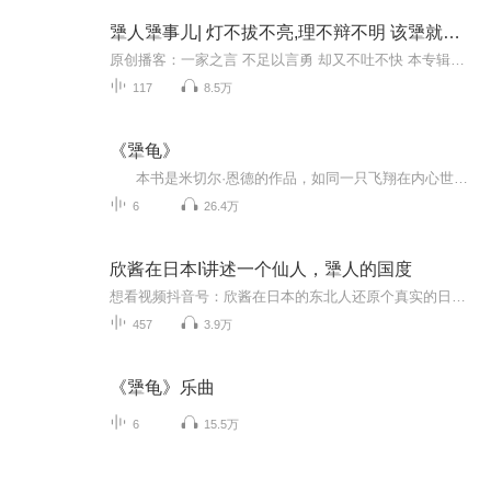
犟人犟事儿| 灯不拔不亮,理不辩不明 该犟就得犟
原创播客：一家之言 不足以言勇 却又不吐不快 本专辑将尽量以独特的视角剖析时下热门话题，用娱乐吐槽的方式展示观点。每期节目都将聚焦一个热门话题，用风趣幽默的方式解读热点，让你在轻松的氛围中了解时事。在这里，你将听到不同于常规的见解，领略到...
117
8.5万
《犟龟》
本书是米切尔·恩德的作品，如同一只飞翔在内心世界和外在世界“心路”上的大鸟，理性思考是鸟的脑袋，紧张的情节是它的筋肉，幽默风趣是它的骨骼，奇思妙想是它的双翼，每个沉浸于他的作品的人都会不由自主地想飞，飞进一个物我两忘的境界。这本...
6
26.4万
欣酱在日本I讲述一个仙人，犟人的国度
想看视频抖音号：欣酱在日本的东北人还原个真实的日本闲若没事怼公知玩儿
457
3.9万
《犟龟》乐曲
6
15.5万