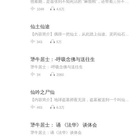
他看她，是嚣张到不知死活的 “麻烦精”，还带着三分不要脸的劲儿；她看他，是阴狠腹黑的 “霸道怪”，霸道里裹着七分无耻，同样没脸没皮。本是见面就想互怼三百回合的冤家，却被家里长辈一锤定音，捆成了夫妻。新婚夜，他撂下狠话：“进了我九爷的门，就...
1049
4.6万
仙土仙途
【内容简介】偶得一把仙土，从此踏上仙途。灵药仙石土中有，换取仙途樂無窮。【作者/主播】作者：定风波0328，网络小说作家。主播：大壮工作室【购买须知】1、本作品为付费有声书，前68集为免费试听，购买成功后，即可收听，可下载重复收听。2、版权归原作...
343
5万
犟牛居士：-呼吸念佛与送往生
犟牛居士：-呼吸念佛与送往生
34
2060
仙吟之尸仙
【内容简介】地球盗墓师夜无涯，盗墓被送到一个叫仙吟的洪荒世界，变成了一个举世皆敌的绝世大魔头。【作者/主播】作者：贫道醉日主播：风铃文化有声【购买须知】1、本作品为付费有声书，前75集为免费试听，购买成功后，即可收听，可下载重复收听。2、版权...
493
6.3万
犟牛居士： 诵 《法华》 谈体会
犟牛居士：诵《法华》谈体会