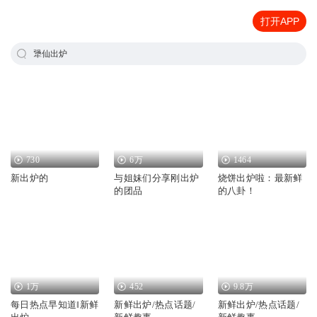
打开APP
犟仙出炉
730
6万
1464
新出炉的
与姐妹们分享刚出炉
烧饼出炉啦：最新鲜
的团品
的八卦！
1万
452
9.8万
每日热点早知道‖新鲜
新鲜出炉/热点话题/
新鲜出炉/热点话题/