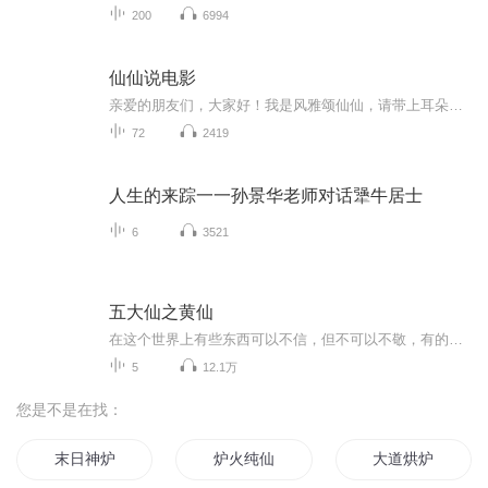
200
6994
仙仙说电影
亲爱的朋友们，大家好！我是风雅颂仙仙，请带上耳朵奔赴一场场光影梦境。不用紧盯屏幕，闭上眼睛，跟随声音穿梭在不同的故事里！有扣人心弦的悬疑大片，有治愈心灵的温情影片，有荡气回肠的经典佳作，有充满想象的奇幻故事。每一期的精心打磨，带你读懂镜...
72
2419
人生的来踪一一孙景华老师对话犟牛居士
6
3521
五大仙之黄仙
在这个世界上有些东西可以不信，但不可以不敬，有的时候需要多一些东西保持敬畏之心，免生祸患‼️
5
12.1万
您是不是在找：
末日神炉
炉火纯仙
大道烘炉