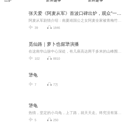
出炉
新鲜趣事
新鲜趣事
张天爱《阿麦从军》首波口碑出炉，观众“一针见血”
阿麦从军剧情介绍：南夏靖国公之女阿麦全家被青梅竹马的陈起杀害。几年过去成长为少女的阿麦女扮男装混迹江湖想要找到陈起复仇。一次机缘巧合阿麦救了长公主之子商易之，此后更是多次助他逃出困境，二人命运自此交织。战争发生，阿麦卸下红妆进入军营，成...
39
1846
觅仙路｜萝卜也倔犟演播
在这南华山脉中心深处，有几座高达两千多米的山峰围绕形成了一处面积广阔的峡谷。只是这峡谷终年被浓密无比的云雾笼罩着，五米之外，就看不清任何东西了。 曾经也有胆大的几个山民妄图一齐探一探这奇异的浓云mi雾。可是当他们走进这浓雾中数十米后，就会完全mi失掉方向，往往是折腾了好几个时辰，才终于跑出了云雾覆盖的范围。而此时才现，他们又回到了原处。经过多次的尝试失败后，这些人终于是死了心，不再理会这神秘的峡谷，并且还对自己的家人邻居jiāo代，不要踏入此处。...
102
8810
犟龟
7
7万
犟龟
热情，坚定的小乌龟，上了路，就天天走。终究没有落空，最后她遇见了隆重的庆典。
5
250