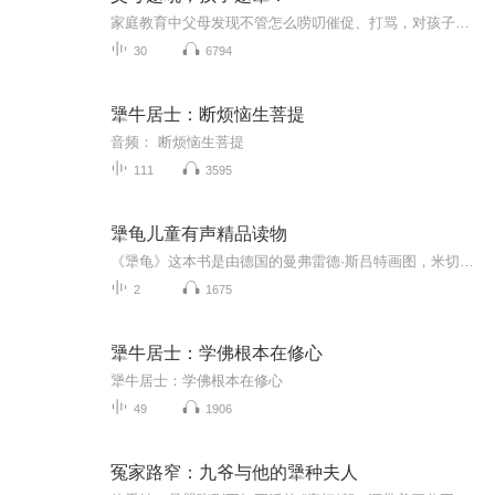
家庭教育中父母发现不管怎么唠叨催促、打骂，对孩子来说并没有什么效果。孩子不喜欢听，还会让孩子更加厌烦和逃避。所以正确的管教方式成了每个的必修课!本课程从尊重孩子、正面管教和有效沟通，三个方面为父母提供日常生活中遇到的最有效的解决方法，改变老旧的打骂式教育，真正的调动孩子的积极性，打通父母和孩子之间的沟通桥梁。车上听，洗漱听，吃饭听，睡前听，随时随地get育儿技能。
30
6794
犟牛居士：断烦恼生菩提
音频： 断烦恼生菩提
111
3595
犟龟儿童有声精品读物
《犟龟》这本书是由德国的曼弗雷德·斯吕特画图，米切尔·恩德文字，威尔弗里德·希勒谱曲。在亲子阅读中再和上美妙的钢琴曲想必极好！本书作者米切尔·恩德是公认的二十世纪最伟大的幻想文学大师，他把自己视为介于儿童文学和幻想文学之间的作者。他认为，他的书不仅是写给儿童看的，也是写给“有童心的成人”看的。德国的文学评论界称赞他“在冷冰冰的、没有灵魂的世界里，为孩子也为成人找回失去的幻想与梦境”。下面是一些与孩子的读后感；或许孩子的眼里读到更多的是坚持以后的胜利！但是在阅读的过程中...
2
1675
犟牛居士：学佛根本在修心
犟牛居士：学佛根本在修心
49
1906
冤家路窄：九爷与他的犟种夫人