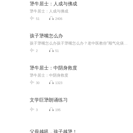
犟牛居士：人成与佛成
犟牛居士：人成与佛成
51
2406
孩子犟嘴怎么办
孩子犟嘴怎么办孩子犟嘴怎么办？老中医教你"顺气化痰"的养娃之道 最近后台收到一位老母亲的私信："我家娃十岁，顶嘴功力直逼《狂飙》里的高启强，我说东他偏往西，是不是肝火太旺？要不要喝点菊花茶下火？" 别急，这哪是肝火的事——您家娃这是"气机...
2
51
犟牛居士：中阴身救度
犟牛居士：中阴身救度
30
1323
文学巨犟朗诵练习
3
195
父母越吼，孩子越犟！