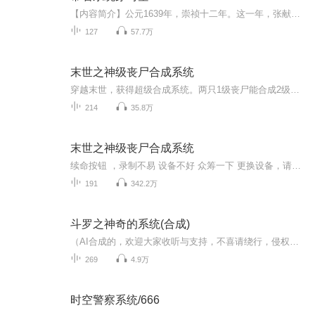
【内容简介】公元1639年，崇祯十二年。这一年，张献忠在谷城再次反叛明廷。这一年，李自成从商洛山中率数千人马杀出。这一年，皇太极在关外磨刀，意图席卷中原。这一年，大明王朝在风雨飘摇当中，一步一步的走向末日。而这一年，何玄穿越于此世。带着情绪...
127
57.7万
末世之神级丧尸合成系统
穿越末世，获得超级合成系统。两只1级丧尸能合成2级丧尸，合成的丧尸百分之百忠诚。丧尸的等级越高，颜值也会越高。丧尸有专属技能，崩天裂地拳，夺命连环三鬼剑。丧尸每天还会产出丧尸宝箱，里面能开到好宝贝。叶离有了超级合成系统过后，开始在末世疯狂合成丧尸。系统在手，天下我有。末世，颤抖吧！我叶离降临了！可以用0.75倍安...
214
35.8万
末世之神级丧尸合成系统
续命按钮 ，录制不易 设备不好 众筹一下 更换设备，请小伙伴支持 万分感谢...
191
342.2万
斗罗之神奇的系统(合成)
（AI合成的，欢迎大家收听与支持，不喜请绕行，侵权下架。【虚拟镜像AI有声书友扣扣群： 698585131】）作者：卖萝卜的兔子简介：王小天无意之间穿越到了斗罗大陆，还得到了一个神奇的系统！ “叮，你受到了攻击，不朽武魂启动，不朽之身得到了些许提升。” “叮，你发现了美女，抗魅惑能力得到些许提升。” “叮，你吸收了块魂骨，系统自动加持其属性威能。” ………… (特别说明，本书单女主，主打轻松，但不是反派无脑爽文)
269
4.9万
时空警察系统/666