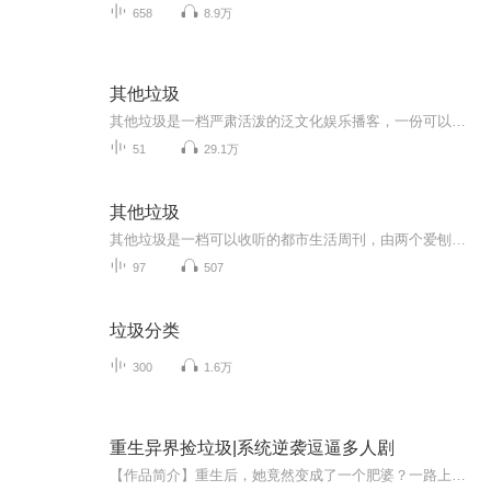
658
8.9万
其他垃圾
其他垃圾是一档严肃活泼的泛文化娱乐播客，一份可以收听的文娱周刊，我们打捞往期影视遗珠，近期文化现象，现在的热点时评，向宇宙发射女性视角的电波。 欢迎垃圾佬们点点关注，一键回家。也欢迎把我们捡走，推荐给你的垃圾朋友。 合作联系：kubrickneru...
51
29.1万
其他垃圾
其他垃圾是一档可以收听的都市生活周刊，由两个爱刨根问底的女的制作。我们考据生活，解码热点，和所有非常规的活法站在一起。欢迎垃圾佬们点点关注，一键回家。也欢迎把我们捡走，推荐给你的垃圾朋友。合作联系：kubrickneruda@foxmail.com另外，我们开通...
97
507
垃圾分类
300
1.6万
重生异界捡垃圾|系统逆袭逗逼多人剧
【作品简介】重生后，她竟然变成了一个肥婆？一路上她靠捡垃圾发家致富，坐拥美男，成为王者。本想做大哥的女人，最后却成了女人的大哥？！【精彩片段】“主人既然那么开心，又领了奖励的金币，要不要买买买？”系统说着便显示出商品购买的画面。“不买。...