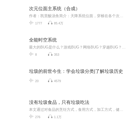
次元位面主系统（合成）
作者：凯里酸汤鱼简介：天降系统位面，穿梭在各个次元位面，火影忍者，海贼王，英雄联盟，王者荣耀，斗破苍穹，妖狐小红娘，脚踩原创，抢女主这都不是事，唯独一句话:三年起步，最高死刑
1777
85.4万
全能时空系统
最大的BUG是什么？游戏BUG？网络BUG？穿越BUG？重生BUG？主角BUG？什么都不是，最大的BUG是系统里我有人，管你什么鬼东西，只要老子想要，系统什么东西都可以给我搞出来。内部无剧情，主角性格多变不喜误入...
8
353
垃圾的前世今生：学会垃圾分类|了解垃圾历史
20
4579
没有垃圾食品，只有垃圾吃法
本文通过对食品的烹饪方式，食用方式，加工方式，健康食用方式，健康烹饪方式等多个方面，使健康食材变成垃圾食品的过程。在饮食的天地中，没有垃圾食品，只有垃圾吃法和垃圾烹饪法，日常饮食中不能……
276
1.1万