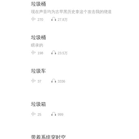
垃圾桶
现在声音均为古早黑历史拿这个攻击我的绕道
270
27.8万
垃圾桶
瞎录的
198
23.5万
垃圾车
37
3336
垃圾箱
25
999
带着系统穿时空