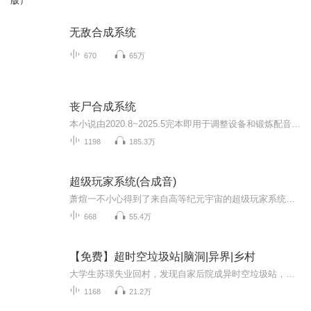
版）
无敌合成系统
670
65万
丧尸合成系统
本小说由2020.8~2025.5完本即用于调整设备和锻炼配音技巧，本人第一本完播小说
1198
185.3万
超级玩家系统(合成音)
萧煊一不小心得到了来自高等纪元宇宙的超级玩家系统，于是展开了一段奇妙的影视之旅。《蜘蛛侠》，《钢铁侠》，《黑夜传说》，《变形金刚》，《哈利波特》等等科幻魔幻系列；《陆小凤传奇》，《楚留香传奇》，《四大名捕》，《最终幻想7》，《大唐双龙传》...
668
55.4万
【免费】超时空垃圾站|脑洞|异界|乡村
大学生苏璟失业回村，发现自家后院成异时空垃圾站，垃圾竟来自盘龙世界等。他在垃圾中寻找宝物，还面临处理大量垃圾难题。一场意外，开启他与异时空垃圾的奇妙故事。
1168
21.2万