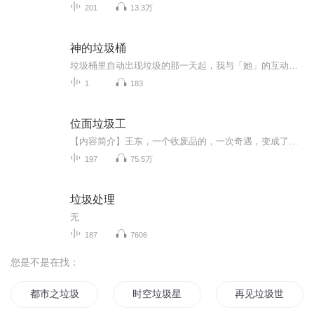
201
13.3万
神的垃圾桶
垃圾桶里自动出现垃圾的那一天起，我与「她」的互动就此展开——在学校附近租屋生活的平凡大学生神喜助。因奇怪癖好的前女友将他的姓氏「神」写在垃圾桶上，从此，他的垃圾桶竟成为「有魔法的传送装置」，会送来公寓中其他住户不要的「垃圾」。某日，他在...
1
183
位面垃圾工
【内容简介】王东，一个收废品的，一次奇遇，变成了位面垃圾工。原本以为是个苦差事，没想到却是有了转机。完美世界，海贼王，变形金刚，诛仙......不管是仙侠世界还是科技世界的垃圾，王东都可以变废为宝，一步步纵横都市，建立自己的商业帝国。顶级厨师...
197
75.5万
垃圾处理
无
187
7606
您是不是在找：
都市之垃圾王
时空垃圾星
再见垃圾世界