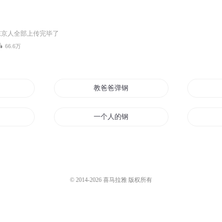
东京人全部上传完毕了
66.6万
教爸爸弹钢琴吧
一个人的钢琴梦
魔琴
谁的钢琴声
血与钢之子
© 2014-
2026
喜马拉雅 版权所有
奇迹弹着钢琴的雪莲公主