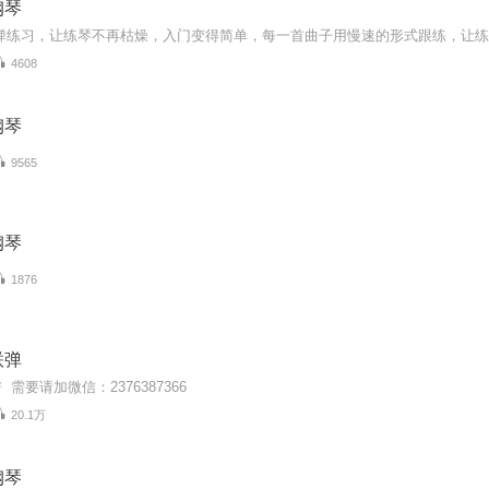
钢琴
4608
钢琴
9565
钢琴
1876
联弹
需要请加微信：2376387366
20.1万
钢琴