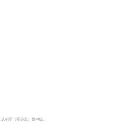
书中150首乐曲都是作者根据孩子们和家长们所熟悉和喜爱的歌曲编配而成的钢琴曲，涵盖了从初学（零起点）旨中级水平（约车尔尼299）的程度，可以伴随大多数孩子从初学开始约四、五年的使用时间。