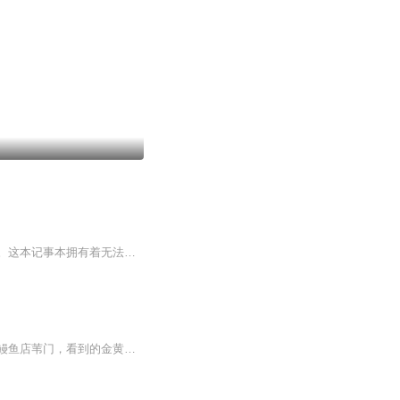
在穿越到平行世界的日本，神原真司偶然获得了一本神秘的记事本，名为《都市传说之谜》。这本记事本拥有着无法想象的力量，只要你在其中写下任何都市传说，它都会以真实的形式在现实中呈现。而在这个世界的日本，却缺少了前世种种令人胆颤心惊的都市传说。...
【内容简介】小津安二郎记忆里的东京，是银座服部大钟夜晚八点准时响起时，透过五丁目鳗鱼店苇门，看到的金黄色夜景。鲁迅记忆里的东京，是夏夜夜晚透过宿舍窗户，瞧见江户川水面上，优雅飞舞的萤火虫。村上春树记忆里的东京，是住在切片蛋糕形状的狭窄破...