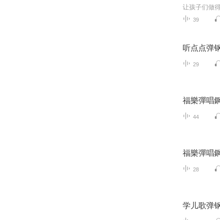
让孩子们做
39
听点点弹
29
福樂彈唱鋼
44
福樂彈唱鋼
28
学儿歌弹