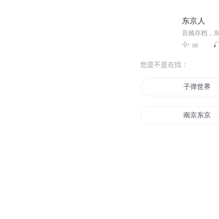
东京人
音频存档，
98
您是不是在找：
子弹世界
南京东京
琴剑道之天
钢之时代
最后的子弹