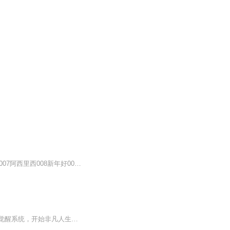
【适合初学者】S1～S2程度001铃儿响叮当002落水天003鹅004到站了005打电话006娥眉豆007阿西里西008新年好009多快乐010保护小羊011虫儿飞012祝您生日快乐013假如幸福的话拍拍手吧014欢乐颂015乃哟乃016玛丽有只小羊羔017在阿维翁大桥上018小xiao蜜蜂019粉刷...
突然觉醒系统，开始非凡人生。幽助每天都可以收到附近的消息，这不就好起来了吗？突然觉醒系统，开始非凡人生。幽助每天都可以收到附近的消息，这不就好起来了吗？突然觉醒系统，开始非凡人生。幽助每天都可以收到附近的消息，这不就好起来了吗？重要的事...