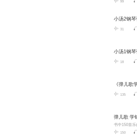
99
小汤2钢琴
31
小汤1钢琴
18
《弹儿歌
135
弹儿歌 学
150