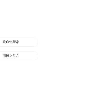
吸血钢琴家
明日之后之首席钢琴师
和钢琴老师的爱情
钢琴帝座
钢琴键的秘密