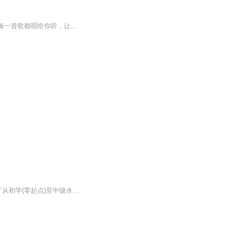
IDEA MUSIC的SEVENT和果妹合作的最新单曲《东京》，想跟你享受每一次旅行的过程，每一首歌都唱给你听，让我陪你逛完整个东京！
书中150首乐曲都是作者根据孩子们和家长们所熟悉和喜爱的歌曲编配而成的钢琴曲，涵盖了从初学(零起点)至中级水平(约车尔尼299)的程度，可以伴随大多数孩子从初学开始约四、五年的使用时间。 编曲以简单、规范、易弹、好听为原则，全部带有歌词，亦弹亦唱。 书中乐曲是以弹奏方法作为一条线索展开的，每首乐曲之间都具有知识上的连贯性，但并非完全由简至难，因为在每一种弹奏方法中都安排了一些简单乐曲供教学使用。 本书采用大多数教师所熟悉的传统教学系统，融汇各常用教材的优点。以“每首乐曲都有新内容”为前提，将丰富的音乐知识融入150首乐曲中。知识性内容除了可作为教师教学的辅助备课材料外，还可作为家长和孩子们的延伸阅读。