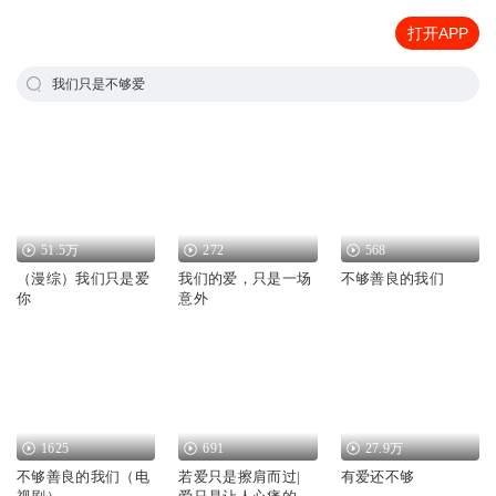
打开APP
我们只是不够爱
51.5万
272
568
（漫综）我们只是爱
我们的爱，只是一场
不够善良的我们
你
意外
1625
691
27.9万
不够善良的我们（电
若爱只是擦肩而过|
有爱还不够