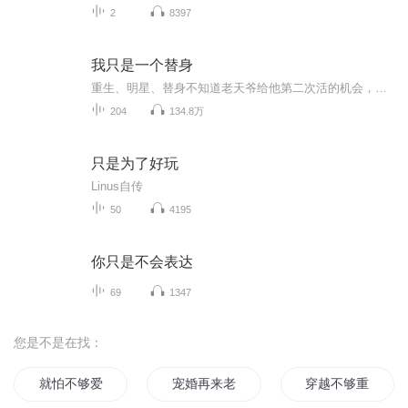
2
8397
我只是一个替身
重生、明星、替身不知道老天爷给他第二次活的机会，究竟是额外照顾他，还是没玩儿够他，否则他怎么会戏里戏外、前世今生，都被当成同一个人的替身？他也不知道他和他，究竟是谁比谁更可怜，一个只能当替身，一个只能找替身。
204
134.8万
只是为了好玩
Linus自传
50
4195
你只是不会表达
69
1347
您是不是在找：
就怕不够爱你
宠婚再来老公你够了
穿越不够重生来凑