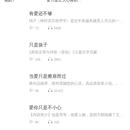
视剧）
爱只是让人心痛的经
历
有爱还不够
NLP（神经语言程序学）是近年来越来越受人关注的一门非常实用的“复制卓越”的心理技术，通过学习NLP，可以让我们每个人更清晰地了解自己、了解他人，更好地与人沟通、与自己沟通，更能与外界和谐相处，让自己变得更好。作者华海晏是美国NLP大学授证NLP专业执行师，中国首批国际认证NLP导师，是国内屈指可数的NLP权威导师，从事NLP培训教育事业多年，倾心将NLP技术完美融入到家庭亲子教育中，致力于一种全新亲子沟通教育模式的研究，不授予改变孩子的方法，而是着眼于改变父母自身的观念、态度和看法，从父母的自身改变做起，让父母彻底了解孩子不同时期的心理发展变化和行为背后的心里秘密，让亲子沟通更顺畅，收获完美的亲子关系，给孩子正向积极的影响，最终让孩子成长为一个积极向上、身心健康的人。《有爱还不够:卓越父母的自我提升法》是一本讲述如何实现高效的亲子沟通、培养完美的亲子关系，如何从改变自己的思维、态度出发最终改变自己、也改变孩子的亲子教育书，书中结合了目前最受瞩目的两大心理疗派——萨提亚家庭治疗和NLP技术，以NLP模式去探求一种全新的亲子沟通技巧与方式，从心理学的角度出发，找出行为背后的心理成因和孩子的心理发展模式，从而可以让家长们有的放矢，有针对性的去解决亲子沟通过程中的种种问题。书中提出了独特的“54321”金字塔式家教理论——5个沟通层次——打招呼、谈事实、谈想法、谈感受、敞开心扉——让亲子交流再无障碍；4个决定因素——行为、思想、情绪、环境——将改变融于无形之中；3个话术——“不”“对”“比”——让孩子自信快乐地成长；2个思考方向——是正向地接纳和肯定，还是负向地否定——培养正向的思考方式；1个核心——爱——用无条件的爱浸润孩子。通过金字塔模型，作者要告诉读者的是——只要掌握了5、4、3、2、1这几个数字背后的秘密，就能将孩子引向成功与快乐，让自己与孩子共同走向卓越。
73
5428
只是孩子
1原创文章与诗歌（原创）2儿童文学启蒙
109
3951
当爱只是擦肩而过
典作品推荐，绝对震撼您的心灵。高品质获奖小说。。大家多支持，小说情节进口时间脉搏，内容精彩生动。人物刻画细腻到位。给您一种身临其境的感觉，也欢迎多提建议和意见。我们将不断改进学习，争取带给大家优秀的作品。您的每一次聆听都是对我们最大的支持和厚爱。谢谢！
69
10.8万
爱你只是不小心
【内容简介】他是哥哥，他爱上她，是因为那隐藏了五十年的一个约定；他是弟弟，他爱上她，是因为那初识时，给他的怦然心动；而他们，是一对有着同样面孔，却性格迥异的双生兄弟。她陷入对哥哥的感情不可自拔，同时又在对弟弟的感情里矛盾挣扎。当那尘封了...
84
315