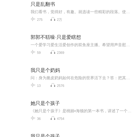
只是乱翻书
我们看书，觉得好，有趣。就选读一些精彩的段落。使没读过的，略知其味；读过的，反刍一下。虽没什么用，但也未必有害。且以无益之事，消有生之涯。
275
2万
郭郭不聒噪·只是爱瞎想
一个爱学习爱生活爱创作的双鱼座主播。希望用声音慰藉你，带你走进不一样的风景。往后余生，与声遇你。
59
2369
我只是个奶妈
问：身为脆皮奶妈如何在危险的世界活下去？答：把其他人拉到同一水平线，然后菜鸡互啄。大海是广阔的，什么奇葩都有。比如能上天入地武力值满点的忍者比如到处收儿子的海贼老头比如装B成风女装大佬屑老板艾琳不禁感慨，鸟大了，什么林子都有。本文又名女主...
13
2576
她只是个孩子
《她只是个孩子》是桃丽•海顿的第一本书，讲述了一个闪耀着持久的爱、勇气与奉献的奇迹故事。六岁的希拉野性难驯、充满暴力，迷失在愤怒和痛苦的世界里不能自拔，所有人都认为她不可救药，直到一位年轻的女老师挺身而出……
36
4754
我只是个孩子