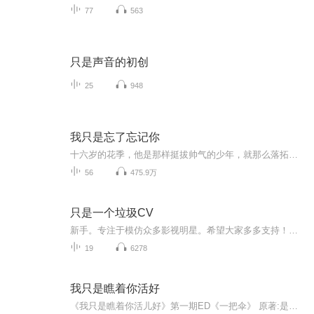
77
563
只是声音的初创
25
948
我只是忘了忘记你
十六岁的花季，他是那样挺拔帅气的少年，就那么落拓地立在了她的视线里。而她，安静如睡莲，似浮世喧哗中的一抹黑与白，就那么黯淡而耀眼地俘获了他的心。从此，爱情成为上帝赐予他们的礼物，或是，对他们的一场审判。当十二年的岁月流过，他们才发现，厮...
56
475.9万
只是一个垃圾CV
新手。专注于模仿众多影视明星。希望大家多多支持！也不知道该说些什么，就是想让自己的努力让大家看到。有朝一日，能让自己走上职业配音的道路。其实挺茫然的。但是既然定下了目标就得努力坚持！觉得自己稍微有一丢丢天赋，就像把握住机会。我觉得，只要能具备天赋点儿条件，只要坚持，只要努力，我相信一定会成功！只是时间早晚的问题。。希望大家多多支持我。我会努力的！一起加油...
19
6278
我只是瞧着你活好
《我只是瞧着你活儿好》第一期ED《一把伞》 原著:是兔子不是二 原曲:《路太弯》 原唱：潘玮柏 策划:过尽千帆 填词:乐晓海【裔美声社】 翻唱：浩然【KA.U】 后期:胧麟【翼之声】 海报:九娘【马猴烧酒】