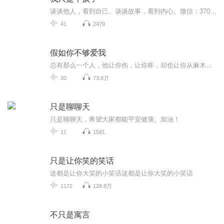
谈谈他人，看到自己。谈谈故事，看到内心。微信：370840134
41
2479
假如你不够爱我
总有那么一个人，他让你伤，让你疼，却也让你从麻木不仁的沉眠中醒来，让你在无边庸碌的生活中捕捉到些微熹光。因为一张设计草图，欧驰屡次找上仅有一面之缘的宁诺。欧驰费尽心力调查当年事故真相，不仅解开缠绕她多年的心结，也成功劝服她重回设计业。朝...
30
73.8万
只是聊聊天
只是聊聊天，希望大家都能平安健康。加油！
11
1581
只是让你笑的笑话
这都是让你大笑的小笑话这都是让你大笑的小笑话
1172
128.8万
不只是寓言