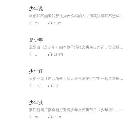
少年说
虽然我不知道我想成为什么样的人，但我知道我不想成为什么样的人～
25
1612
是少年
主题曲《是少年》由本剧导演张文爽亲自作词，曾吴秋杰作曲并演唱。“大人们都说，要保持冷漠，可我可我却不想附和”，不想长大的少年，面对世界不公依旧想要保持最初模样的愿望，在曾吴秋杰的演绎下励志而温暖。讲述了作家与笔下角色的羁绊，为共同梦想努力的热血少年。...
1
18.9万
少年狂
日更一集【内容简介】归元星是茫茫宇宙中一颗普通得不能再普通的修真星球。半山派，在归元星里更是一个普通得不能再普通的修真门派。晚舟，姓晚名舟，是半山派里一个辈分有点高，境界有点低的普通修真者。晚舟修真三百余年，只因嗜酒，修真进境慢得离奇。...
190
1万
少年派
浙江新闻广播全新打造青少年文艺类节目《少年派》。本节目携手官方教育单位，在节目中邀请小朋友表演才艺，展示艺术教育成果。并定期邀请优秀教师参与节目访谈，传播科学的教育理念，提升少儿德育、美育的意识。
91
7659