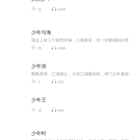
51
6326
少年与海
海边上有三个聪明伶俐，心地善良，对一切都感到好奇的少年。传说中林子有个可怕的妖怪，一个个嗜血的故事阻止了他们与这个世界的亲密接触。然而，三个少年总想一探究竟。他们历尽艰辛，终于接近了传说中可怕的妖怪，老狍子精，蘑菇婆婆，牙医伍博等，经历...
20
2464
少年游
飒飒风雨，江湖烟云，大宋江湖藏杀机，将门少年逢凶险，千百剑客出山林，桃源现，秘境开，侠剑齐赴“鸿门宴”，只为争得正道留人间。众侠铺下条条路，向前还需少年游。
3
231
少年王
12
664
少年时