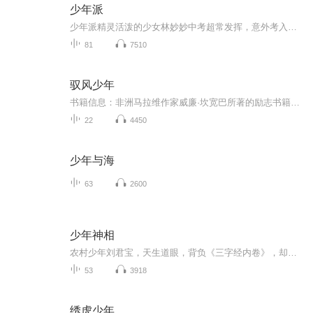
少年派
少年派精灵活泼的少女林妙妙中考超常发挥，意外考入重点高中，妈妈王胜男扬眉吐气。高一住校，挣脱妈妈掌控的林妙妙如鱼得水，结交了三个好友，校花邓小琪、学霸钱三一和江天昊，成为校园广播站主播，俨然“人生赢家”。学神如云，林妙秒成绩惨遭碾压，面...
81
7510
驭风少年
书籍信息：非洲马拉维作家威廉·坎宽巴所著的励志书籍适合谁听：10岁以上的儿童内容重点：全书前半部分讲述饥荒年代的艰苦，后半部分讲述了作者为给村庄通电成功造出风车并一举成名的故事。主播介绍：主播Freya为小朋友们带来励志的故事，希望大家喜欢！更...
22
4450
少年与海
63
2600
少年神相
农村少年刘君宝，天生道眼，背负《三字经内卷》，却被女鬼夺身、棺椁逼婚，一夜沦为‘娱乐女皇’瞿朝的禁忌秘密。魔都水深，母神复活，好友失踪，祖坟被挖，他一边用五百万买自由，一边以神相之血换红颜。可当孙冉另投他人怀抱，他吞尽生命之膏，冷笑：‘...
53
3918
绣虎少年