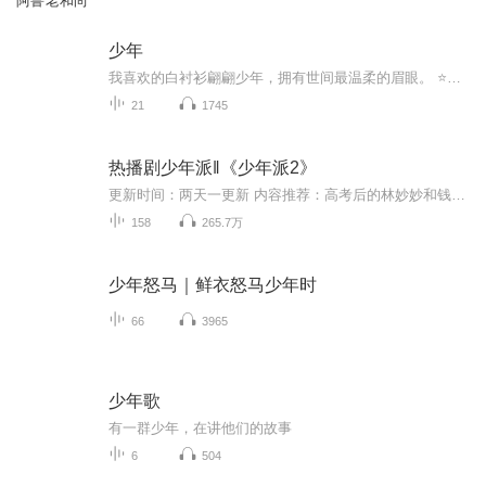
阿鲁老和尚
少年
我喜欢的白衬衫翩翩少年，拥有世间最温柔的眉眼。 ⭐️古风少女年文案 1、谁执笔但记情成卷，只空忆此去经年。2、挥袖抚琴，七弦玲珑，芦苇客舟，雨朦胧。3、两斤桃花酿，万杯不及你温柔。4、 一半布衣，二两清酒，三生有季，四季有你。5、我与春风皆过客...
21
1745
热播剧少年派‖《少年派2》
更新时间：两天一更新 内容推荐：高考后的林妙妙和钱三一会有怎样的爱情故事？青春是一场经久不息的逆旅，进入了大学校园的林妙妙如鱼得水，活成了自己渴望的样子。而她的变化也终于让钱三一意识到赤果果的危机感，追妻之路道阻且长！ 作者简介：左达承鸣 漫画编剧 新生代作家 制作录播宫忘川 业余主播
158
265.7万
少年怒马｜鲜衣怒马少年时
66
3965
少年歌
有一群少年，在讲他们的故事
6
504