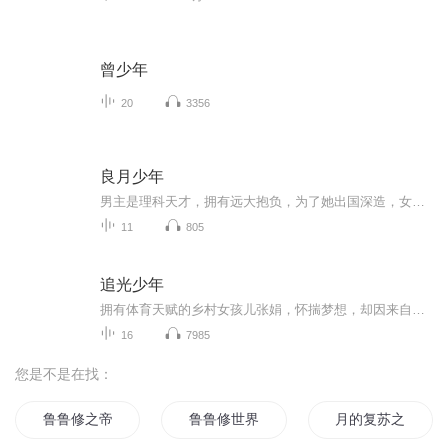
曾少年
20
3356
良月少年
男主是理科天才，拥有远大抱负，为了她出国深造，女主是文科天才，静心等待男主，七年的等待时光让彼此更加美好！
11
805
追光少年
拥有体育天赋的乡村女孩儿张娟，怀揣梦想，却因来自家庭，学业和自身的多重压力而无法轻盈奔跑，一次追汽车的举动，让他的命运轨迹从此改变。横亘在她面前的是巨大的挑战与未知，以及在坚守初心和赛场抉择之间的摇摆不定……在教练的帮助、队友的陪伴、家乡老师的鼓励之下，张娟终于卸下心理负担，勇敢奔跑，成为众人目光追随的一道光。本专辑已完结，勿催！
16
7985
您是不是在找：
鲁鲁修之帝国骑士
鲁鲁修世界的奥术师
月的复苏之再战鲁