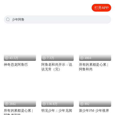
打开APP
少年阿鲁
43.5万
7.3万
4904
神奇恐龙阿鲁巴
阿鲁老和尚开示：说
所有的累都是心累 |
说无常（完）
阿鲁和尚
2882
136.8万
892
所有的累都是心累 |
明见少年：少年见闻
新少年FM·少年视界