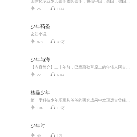
国际化专业少儿创作团队创作，包括中国，美国，德国等国家的科学作家，著名图书作者，活跃在科学领域的前沿科学家、研究者。包含内容丰富，人，身体，宇宙，海洋，医学，创造，动物，植物等等。与众不同的内容等您们来听！
25
1144
少年药圣
玄幻小说
973
3.6万
少年与海
【内容简介】二十年前，巴彦疏勒草原上的年轻人阿古拉太曾经产生过一个疯狂的念头——当东风吹起来的时候，他要骑上他的枣红马穆仁去寻找草原的尽头。他想看一看一浪高过一浪的草浪最终涌向了哪里……而今，他那七岁的孩子必力格又踏上了寻找大海的征途，...
22
6044
核晶少年
第一季科技少年乐宝从爷爷的研究成果中发现远古曾经存在过金属时代，并唤醒了金属时代生物——钶龙族力奥。地球能量因人类的贪婪掠夺已近枯竭，力奥致力让远古时碎裂的地球核晶合一、为地球充能，但贪婪的西格玛能源集团为得到核晶碎片不惜大肆破坏环境生...
104
1.3万
少年时
49
1万