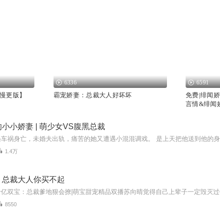
6336
6591
慢更版】
霸宠娇妻：总裁大人好坏坏
免费|绯闻
言情&绯闻
小小娇妻 | 萌少女VS腹黑总裁
1.4万
：总裁大人你买不起
8550