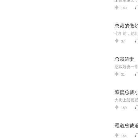
末世重生文
180
总裁的傲
37
总裁娇妻
31
缠蜜总裁小
159
霸道总裁
154