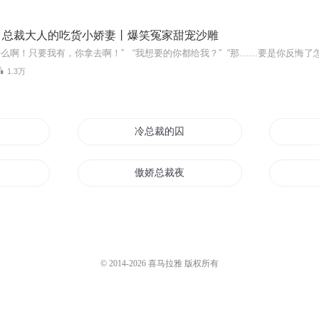
费】总裁大人的吃货小娇妻丨爆笑冤家甜宠沙雕
1.3万
娇妻
冷总裁的囚宠娇妻
娇
傲娇总裁夜夜来
宠妻
帝国总裁的小娇妻
娇妻
总裁神医娇妻宠上天
© 2014-
2026
喜马拉雅 版权所有
裁不好宠
强宠娇妻总裁很傲娇