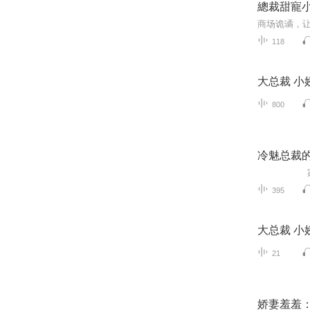
總裁甜寵
118
大总裁 小
800
冷魅总裁
395
大总裁 小
21
娇妻羞羞：