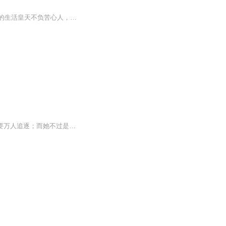
商场诡谲，让两个不相干的人从此命运紧紧联系在一起当她一天天长大，也开始了少女怀春的生活皇天不负苦心人，经过她弃而不舍，终于把米煮熟了情敌算什么，来一个我打一个，来二个我打一双王子与公主终将心愿达，从此牵手共渡一生
家族联姻，她低调嫁给大自己九岁的冷魅总裁。 他出身尊贵，暗藏野心，注定要万人追逐；而她不过是乔家见不得光的私生女。 婚后生活，平淡如水，形同陌路，然而，当有老男人想要对她不轨时，他一句话让老男人倾家荡产； 当继母渣妹处处针对甚至想要置她于死地时，他二话不说让她们身败名裂； 当自己的父亲发话让他解除婚约，另娶名媛，他却向全世界宣布谁才是他的席太太。万千宠爱，随之而来的是无数嫉恨和仇视，面对他们之间难以逾越的差距，席太太退缩墙边：“其实，我们分...