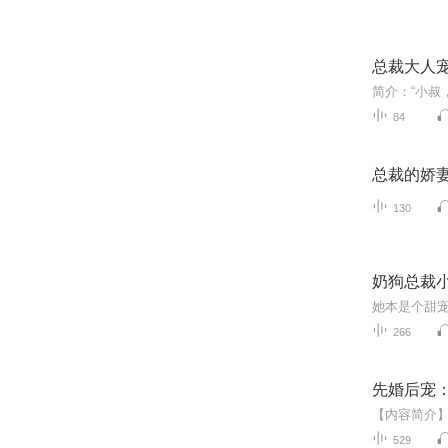
总裁大人
84
总裁的娇
130
奶狗总裁小
她本是个甜
266
先婚后宠：
529