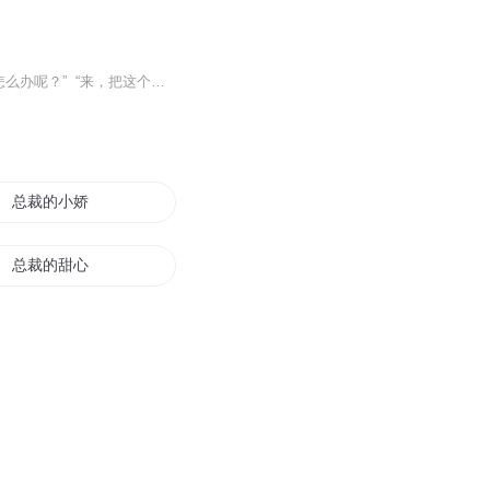
“那你想要什么啊！只要我有，你拿去啊！” “我想要的你都给我？” “那……要是你反悔了怎么办呢？” “来，把这个签了吧！” 宫影低头一看“……” 卖。。。卖身契？！
总裁的小娇妻
总裁的甜心小娇妻
总裁狂宠小娇妻
我的娇美总裁
傲娇总裁之小娇妻