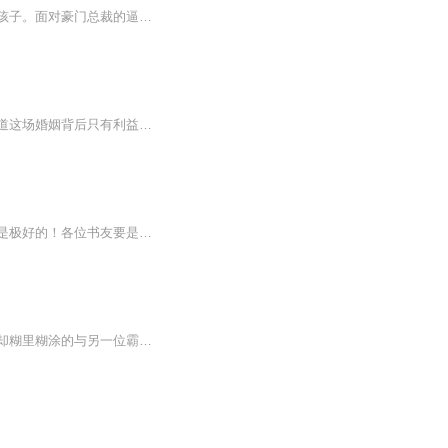
【内容简介】她被亲妹陷害，失去所有，本以为一夜缠绵，毫无瓜葛，谁想，她竟怀了他的孩子。面对豪门总裁的逼婚，她无奈被迫接受。他宠她，护她，就在她以为，他是真心待他时，恍然发现，这场婚姻的背后，竟隐藏着巨大的阴谋……【作者简介】三三，网文热...
【内容简介】订婚宴上误上了未婚夫小叔的床。她的家族破产，被未婚夫无情抛弃，她才知道这场婚姻背后只有利益。走投无路，却是未婚夫的小叔出现，霸气对全世界宣告，这是我的女人！他宠爱她，视若珠宝。前未婚夫来找麻烦，他直接霸气宣告：“楚依依是你的婶婶，从此以后跟你再无半点瓜葛！”半夜。...
如果喜欢记得点订阅！更新就自动有提示！每集听完记得动动手指点个赞！有礼物走一个也是极好的！各位书友要是觉得还不错的话请不要忘记向您QQ群和微博里的朋友推荐哦！...
清纯美女林曦，大三在读，却被亲生父亲诱骗出卖色相以挽救家族企业危机，她机智逃脱，却糊里糊涂的与另一位霸道总裁发生了一夜情。 从此一个高冷霸道，一个奋力反抗。正当两人渐生情愫之时，却又出现了一个阳光帅哥，一个海归美女加入了情局，四角恋情错综...