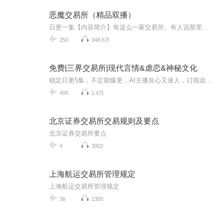
恶魔交易所（精品双播）
日更一集【内容简介】有这么一家交易所。有人说那里是天堂，因为在那你能得到所有渴望的东西，无论是金钱、爱情、才华、美貌、或者寿命……有人说那里是地狱，因为你所渴望的东西，不是免费，这个交换代价会逐渐腐蚀你的灵魂……【作者/主播简介】作者：郭...
250
348.6万
免费|三界交易所|现代言情&虐恋&神秘文化
稳定日更5集，不定期爆更，AI主播良心又迷人，订阅追更不迷路！ 【内容简介】 一家神秘的三界交易所，一个跌落凡尘为恶魔打理生意，永生不死的男人，一场场匪夷所思的交易……这个男人难道没有心么？还是他的心肠是金刚石做的？竟然感受不到我对他...
405
1.4万
北京证券交易所交易规则及要点
北京证券交易所要点
4
3002
上海航运交易所管理规定
上海航运交易所管理规定
36
1350