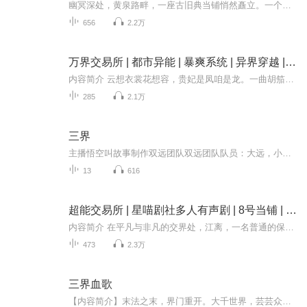
幽冥深处，黄泉路畔，一座古旧典当铺悄然矗立。一个被命运碾碎的年轻人踏入其中，抵押毕生珍视之物，换取滔天权势与无上能力。刹那间，他手握乾坤，睥睨众生，享受着绝境逆袭的酣畅淋漓。然而，当子夜钟声回荡，镜中倒影竟诡异地对他微笑——那笑容，分明...
656
2.2万
万界交易所 | 都市异能 | 暴爽系统 | 异界穿越 | 金手指爽文
内容简介 云想衣裳花想容，贵妃是凤咱是龙。一曲胡笳十八拍，文姬为咱侍吃过斋。别提美国钢铁侠，那货最爱爆米花。拯救世界赚大钱，还得看咱的——万界交易所！长安城地下突然冒出个鎏金招牌，貂蝉抱着琵琶在门口扫码："用吕布方天画戟抵押，能换几台拍立...
285
2.1万
三界
主播悟空叫故事制作双远团队双远团队队员：大远，小远，那个冰同学，悟空叫故事，我的世界小天地未来世界一款由神秘公司神影所创的火爆行游戏三界上市了，作为电竞高手的林霸天，当然也要加入这款名为三界的游戏。但是他没有想到他竟然穿越了。
13
616
超能交易所 | 星喵剧社多人有声剧 | 8号当铺 | 狂龙宇恒 | 重生过去、畅想未来、梦幻现实
内容简介 在平凡与非凡的交界处，江离，一名普通的保安，意外地在一场泳池派对上，以临时主唱的身份惊艳全场，展现出了非同凡响的音乐才华。这份天赋吸引了寰宇唱片公司少东家周鹤鸣的目光，江离因此获得了踏入音乐世界的宝贵机会。然而，命运的齿轮并未...
473
2.3万
三界血歌
【内容简介】末法之末，界门重开。大千世界，芸芸众生，顶礼膜拜，恭候陛临。太古之时，神圣仙佛纵横周天。末法时代，法则崩溃，灵脉消融，世间再不见仙圣！末法之末，三界门户重开，法则重聚，灵脉衍生，世间洞天福地逐一开启，传说中的神圣妖魔，也都逐...