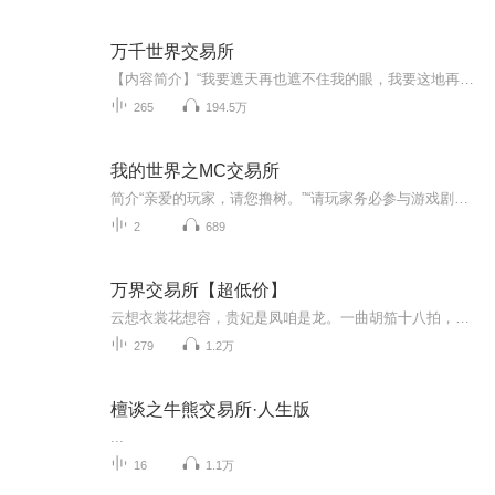
万千世界交易所
【内容简介】“我要遮天再也遮不住我的眼，我要这地再也埋不了我的心。”猴子豪气云天的怒吼道。叶熙微微一笑：“好的，没问题，保证满足你的愿望。”一扭头，叶熙打了个响指：”10086号天道，马上给客人安排一下。”万千世界相聚于一点，不同位面的天骄汇...
265
194.5万
我的世界之MC交易所
简介“亲爱的玩家，请您撸树。”“请玩家务必参与游戏剧本。”“大逃杀即将开始，玩家们做好准备。”这是一个大型多人穿越游戏。吕铄一脸懵逼的看着眼前的面板。什么？强制穿越MC还要强制我当野外求生主播？没播好还有可能被其他玩家K.O？吕铄发现，一路上...
2
689
万界交易所【超低价】
云想衣裳花想容，贵妃是凤咱是龙。一曲胡笳十八拍，文姬为咱吃过斋。别提美国钢铁侠，那货最爱爆米花。拯救世界赚大钱，还得看咱的——万界交易所。
279
1.2万
檀谈之牛熊交易所·人生版
...
16
1.1万