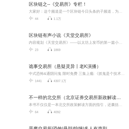
区块链之--《交易所》专栏！
大家好：这个频道是一个区块链今日头条的子频道，为了方便同学们查询垂直的区块链知识，我们特设专栏，如果需要全方位的区块链知识，可以订阅专辑中《区块链今日头条》，同学们可以在专辑中找寻相关内容订阅！其中包括：区块链、数字货币、虚拟货币、比特...
44
1.1万
区块链有声小说《天堂交易所》
内容规划《天堂交易所》——以太坊上发币的第一篇小说，内容规划为1000章，300万字。小说以主人公李良赚取“天堂币”的经历为主线，描写了整个币圈江湖，乃至整个都市的人生百态与爱恨情仇。通过这部小说，读者不仅能够读到精彩的都市人物故事，更能获得币圈极具深度的内幕知识。天堂与地狱，美女与金钱，爱情与兄弟，鬼神与科技，且看李良如何挽救“天堂币”，超越BTC，成就别样精彩人生！
23
1869
诡事交易所（悬疑灵异丨老K演播）
中式恐怖&通阴问鬼 限时免费 三集上瘾:《抓鬼是个技术活》术道江湖&绝杀神魔 爆款悬疑 速来：《鬼门棺》喜马三老悬疑界的黄金铁三角老枪来了：雕虫小技竟敢班门弄斧，大威天龙！！【说话时要小心 隔墙有耳】老彩故事会：悬疑听老彩 抓你后脑海~【听的你 头...
1441
4307.1万
不一样的北交所（北京证券交易所新政解读）（完结）
本书不仅仅是一本北交所政策解读方面的指引，还囊括了作者对于北交所基础新三板发展历程、市场现状、存在问题以及发展趋势的剖析和思考。本书上篇为北交所政策解读，内容包括北交所设立总体情况、IPO规则、交易规则、持续督导规则、再融资与重组、退市规则...
64
4092
恶魔交易所|恐怖|悬疑|惊悚|多人有声剧