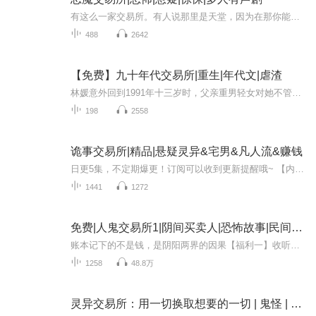
有这么一家交易所。有人说那里是天堂，因为在那你能得到所有渴望的东西，无论是金钱、爱情、才华、美貌、或者寿命……有人说那里是地狱，因为你所渴望的东西，不是免费，这个交换代价会逐渐腐蚀你的灵魂……作者：郭家，著名网络作家【购买须知】1、本作品...
488
2642
【免费】九十年代交易所|重生|年代文|虐渣
林媛意外回到1991年十三岁时，父亲重男轻女对她不管不顾。大伯一家将她视如己出。醒来后她绑定系统，面对过往遗憾，看她如何利用系统改变命运，让大伯一家过上好日子。
198
2558
诡事交易所|精品|悬疑灵异&宅男&凡人流&赚钱
日更5集，不定期爆更！订阅可以收到更新提醒哦~ 【内容简介】 十年前，杨天罡与郭芳签订了一份神秘契约，约定十年后解决郭家的诅咒。如今，郭芳手臂无骨、眼球缺失，声称诅咒再度降临。面对疑点重重的指控，杨明深陷抉择困境。朋友小虎的加入，让这场调查...
1441
1272
免费|人鬼交易所1|阴间买卖人|恐怖故事|民间奇闻
账本记下的不是钱，是阴阳两界的因果【福利一】收听有礼订阅本专辑，发送收听时长，满100小时，领取红包6.8元。（注：限前68名小伙伴，每人仅限领取一次）【福利二】百张月票召集令截至2025年5月25日21:00，月票总榜前三，且投票数大于50张的小伙伴，送现...
1258
48.8万
灵异交易所：用一切换取想要的一切 | 鬼怪 | 僵尸 | 免费