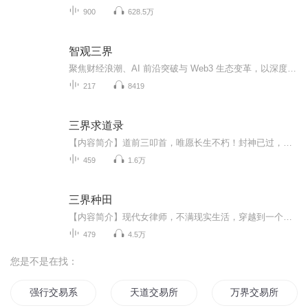
900
628.5万
智观三界
聚焦财经浪潮、AI 前沿突破与 Web3 生态变革，以深度视角拆解热点背后的逻辑脉络。从宏观经济走势、加密货币市场波动，到大模型技术落地、区块链应用创新，我们抽丝剥茧，挖掘现象背后的产业趋势与商业机遇。每期结合真实案例与专业分析，为你打通跨领域认...
217
8419
三界求道录
【内容简介】道前三叩首，唯愿长生不朽！封神已过，西游已逝，数风流人物，还看今朝！【作者/主播简介】作者：八景宫灯，网络小说作家。主播：千烨文【购买须知】1、部分集数可免费试听，具体以专辑播放页为准。2、版权归原作者所有，严禁翻录成任何形式，...
459
1.6万
三界种田
【内容简介】现代女律师，不满现实生活，穿越到一个陌生的世界，成为一个公主。她施展才华，在皇宫混的风生水起。本以为这是一个宫斗人生，意外的是，这是个修真人生。进入修真界后，陆遥使出浑身解数，种田炼药，目标很清晰，一定要成为修真富豪。看陆遥...
479
4.5万
您是不是在找：
强行交易系统
天道交易所
万界交易所