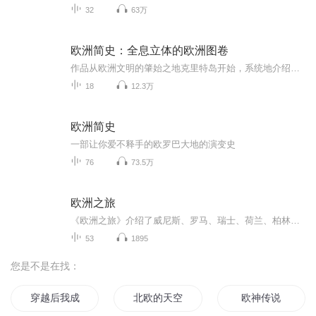
32
63万
欧洲简史：全息立体的欧洲图卷
作品从欧洲文明的肇始之地克里特岛开始，系统地介绍了古希腊时期、古罗马时期、中世纪的欧洲诸国、两次世界大战时的欧洲以及战后欧洲各国的情况，用重大历史事件串起一个完整的时间轴，展现了欧洲从古代到现代的发展和演变。
18
12.3万
欧洲简史
一部让你爱不释手的欧罗巴大地的演变史
76
73.5万
欧洲之旅
《欧洲之旅》介绍了威尼斯、罗马、瑞士、荷兰、柏林等。
53
1895
您是不是在找：
穿越后我成为了欧洲提督
北欧的天空下
欧神传说