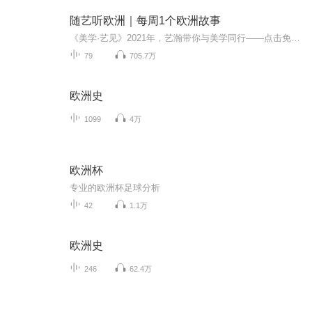
随艺听欧洲｜每周1个欧洲故事
《美学·艺见》2021年，艺瀚带你与美学同行——点击免费收听 胡艺瀚老师首档美学日知录《美学·艺见》已经上线，每周1条美学意见，提高审美，共话品质生活。每周二晚7点定时更新，不见不散！ 2021专属听友群入群方式，添加小助手wx：hyh_biz
79
705.7万
欧洲史
1099
4万
欧洲杯
专业的欧洲杯足球分析
42
1.1万
欧洲史
246
62.4万