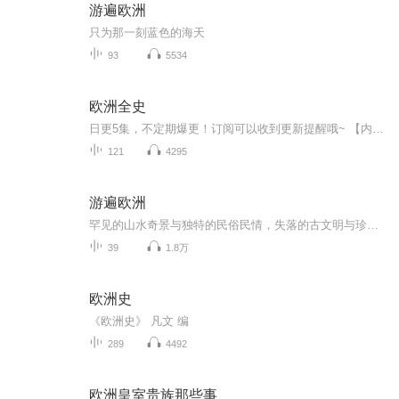
游遍欧洲
只为那一刻蓝色的海天
93
5534
欧洲全史
日更5集，不定期爆更！订阅可以收到更新提醒哦~ 【内容简介】 精美插图版，一套书读懂欧洲、美国、英国、法国、德国、俄国；一本是中国史入门经典书，一本是美国史入门经典书，一本是英国史入门经典书，一本是法国史入门经典书，都是通俗历史的入门书...
121
4295
游遍欧洲
罕见的山水奇景与独特的民俗民情，失落的古文明与珍贵的文明遗存，悬念重重的地球之谜与千奇百怪的地球之最……世界的多种极致之美在这里汇聚、碰撞出一首自然与人文的交响诗。
39
1.8万
欧洲史
《欧洲史》 凡文 编
289
4492
欧洲皇室贵族那些事