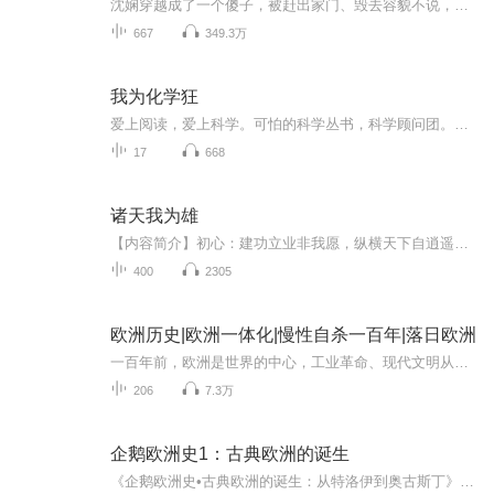
沈娴穿越成了一个傻子，被赶出家门、毁去容貌不说，肚子里还揣了个崽！丈夫另娶新欢当日，她登门贺喜，狂打新妾脸，震慑八方客。没想到新妾处处跟她飙演技——弱鸡，就凭你？也配给自己加戏？且看我新时代女性，一朝穿越，如何虐你！
667
349.3万
我为化学狂
爱上阅读，爱上科学。可怕的科学丛书，科学顾问团。经典科学系列。
17
668
诸天我为雄
【内容简介】初心：建功立业非我愿，纵横天下自逍遥。手持三尺龙泉剑，诸天万界我为雄。尽头：漫漫江湖路，千里知音绝。红颜成枯骨，血脉未断绝。泪痕为哪般？举杯成三人。回头凝望江湖路，不离不弃的只有地上的影子。江湖，这就是江湖！【作者/主播简介】...
400
2305
欧洲历史|欧洲一体化|慢性自杀一百年|落日欧洲
一百年前，欧洲是世界的中心，工业革命、现代文明从这里发源，一句话就能牵动全球格局。可如今，曾经的世界霸主只剩精致外壳，互联网、AI、芯片赛道全面掉队，沦为时代旁观者。这张专辑，剥开欧洲衰落的表象，不讲虚话、不玩概念，用最直白的大白话，拆解...
206
7.3万
企鹅欧洲史1：古典欧洲的诞生
《企鹅欧洲史•古典欧洲的诞生：从特洛伊到奥古斯丁》由牛津大学古典学教授西蒙•普莱斯和彼得•索恩曼合著，寻索西方文明的源头，以历史与记忆为线索，串起从青铜时代到罗马帝国的欧洲历史，呈现古典欧洲从孕育到繁盛的历程。两位作者还有意设计了穿插在...