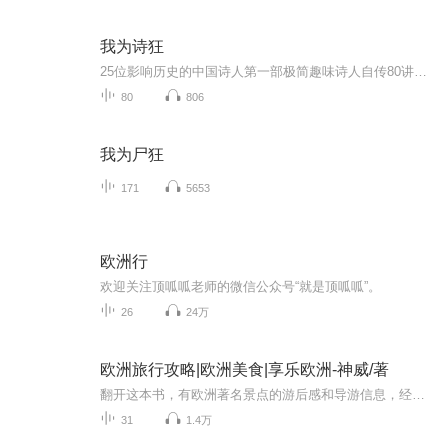
我为诗狂
25位影响历史的中国诗人第一部极简趣味诗人自传80讲音频内容，25位蜚声中外伟大诗人，240+经典诗词诠释，320+文学常识和典故 参照大量学术资料，保证内容科学、客观；用大家都感兴趣的方式，以第一人称讲故事的方式来呈现是人的一生；结合诗人生...
80
806
我为尸狂
171
5653
欧洲行
欢迎关注顶呱呱老师的微信公众号“就是顶呱呱”。
26
24万
欧洲旅行攻略|欧洲美食|享乐欧洲-神威/著
翻开这本书，有欧洲著名景点的游后感和导游信息，经验与教训都讲给大家听；有不知名的欧陆小镇，为你的欧洲游带来更多清新的可选项；有吃货们感兴趣的米其林三星探秘和市场排挡当地小吃，神威更是勇猛地吃遍了欧洲大大小小冰淇淋店；有星级住宿体验也有啼...
31
1.4万