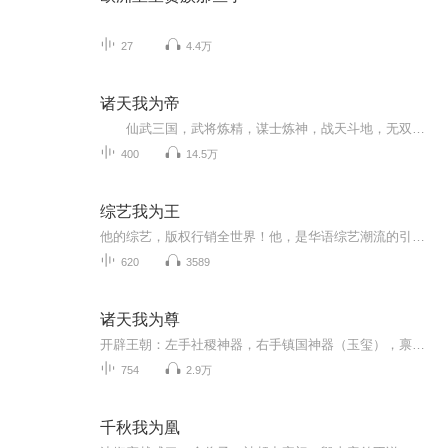
27
4.4万
诸天我为帝
仙武三国，武将炼精，谋士炼神，战天斗地，无双神威。 成皇子，驭龙灵，穿诸天为帝，收异族龙气，挽狂澜于既倒，扶大厦之将倾！本小说为AI合成小说，完全免费收听，无须购买，即可收听版权归原作者所有，欢迎原创作者合作播出
400
14.5万
综艺我为王
他的综艺，版权行销全世界！他，是华语综艺潮流的引领者！，他，以综艺之名在娱乐界称王称霸！他是梁栋，一个为国家文化事业添砖加瓦的栋梁之才！让我们一起来见证他的崛起之路！
620
3589
诸天我为尊
开辟王朝：左手社稷神器，右手镇国神器（玉玺），禀天告地定国号！自此，受命于天，既寿永昌！晋级皇朝：开疆扩土，禀天告地，使理群臣，告太平于天下，王朝极致，不足承载！晋级帝朝：禀天告地，昭显盛世，凝聚气运金龙！晋级天朝：灭杀苍天，自立为天，...
754
2.9万
千秋我为凰