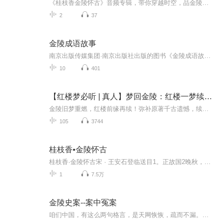
《桂枝香金陵怀古》音频专辑，带你穿越时空，品金陵风韵。10个免费音频，系统解读桂枝香金陵怀古，每个标题都干货满满。1个付费音频，深入剖析，10篇系统文章组合，让你一次性学透。喜欢就快来听，绝对不亏！
2
37
金陵成语故事
南京出版传媒集团·南京出版社出版的图书《金陵成语故事》充分挖掘和利用南京优秀的历史文化资源，共收入出自南京或与南京有关的成语故事100个，其中部分成语故事引出多个成语。音频作品由金陵朗读者联盟志愿者朗诵，南京音像出版社、金陵图书馆联合制作。...
10
401
【红楼梦必听 | 真人】梦回金陵：红楼一梦续前缘 | 穿越
金陵旧梦重燃，红楼前缘再续！弥补原著千古遗憾，续写大观园未了情缘，全新剧情跌宕精彩，反转不断。全本真人倾情演播，声线细腻传神，搭配精良后期制作，沉浸式还原古典庭院意境，一音一韵皆是古韵风华。故事层层递进，高能情节持续上新，带来别样红楼新...
105
3744
桂枝香•金陵怀古
桂枝香·金陵怀古宋 · 王安石登临送目1。正故国2晚秋，天气初肃。千里澄江似练3，翠峰如簇4。归帆去棹5残阳里，背西风、酒旗斜矗。彩舟云淡，星河鹭起6，画图难足7。念往昔、繁华竞逐。叹门外楼头8，悲恨相续9。千古凭高10对此，谩嗟荣辱。六朝11旧事随流...
1
7.5万
金陵史案--案中冤案
咱们中国，有这么两句格言，是天网恢恢，疏而不漏。这两句话中，所含的意义，就是言其人要作了恶事，纵然一时侥幸，能够逃出法网，但是叶落归根，依然逃不出天网去。所谓人间私语，天闻若雷，暗室亏心，神目如电，少不得默默中有个道理，总会有报应临头的...