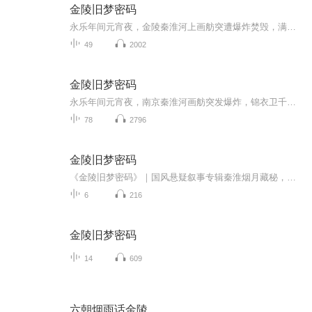
金陵旧梦密码
永乐年间元宵夜，金陵秦淮河上画舫突遭爆炸焚毁，满船官员商贾葬身火海。锦衣卫千户苏瑾奉命查案，现场一枚刻有神秘图腾的玉佩、半张写有 “海宝” 的残信，让凶案直指郑和下西洋遗留的巨额宝藏，以及沉寂多年的神秘组织 “暗影教”。朝堂奸臣暗通外敌，江...
49
2002
金陵旧梦密码
永乐年间元宵夜，南京秦淮河画舫突发爆炸，锦衣卫千户苏瑾奉命查案。他与五城兵马司赵宏从一具焦尸、神秘玉佩及海外线索入手，逐步揭开一个涉及朝中重臣、江湖组织“暗影教”与海外势力的惊天阴谋。随着调查深入，苏瑾结识身负血海深仇的林羽，二人携手破...
78
2796
金陵旧梦密码
《金陵旧梦密码》｜国风悬疑叙事专辑秦淮烟月藏秘，金陵旧梦寻踪。以乐曲为密钥，解锁埋藏六朝街巷与民国时光中的尘封往事。兼具江南古韵与悬疑叙事感，曲曲暗藏故事伏笔，沉浸式听觉解谜体验；融合古都人文意境，旋律适配短视频、播客、国风短片，视听成...
6
216
金陵旧梦密码
14
609
六朝烟雨话金陵