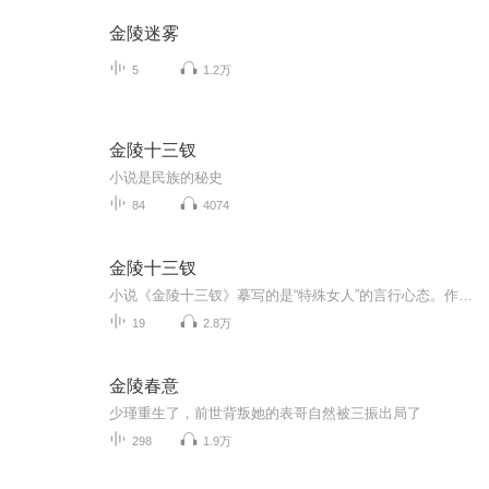
金陵迷雾
5
1.2万
金陵十三钗
小说是民族的秘史
84
4074
金陵十三钗
小说《金陵十三钗》摹写的是“特殊女人”的言行心态。作品中，她把十三个风尘女子放置于一种特殊的文化和道德的背景之下，进行心灵的剖析和人性的拷问，带给人们的自然是一种剥丝抽茧般的阅读疼痛。
19
2.8万
金陵春意
少瑾重生了，前世背叛她的表哥自然被三振出局了
298
1.9万