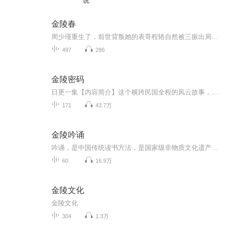
说
金陵春
周少瑾重生了，前世背叛她的表哥程辂自然被三振出局了，可她还有程许，程诣，程举等许多个表哥……这是个我与程家不得不说的故事！
497
286
金陵密码
日更一集【内容简介】这个横跨民国全程的风云故事，肇始于一桩调查案。1949年春，渡江战役前夜。南京地下党策动了一场代号为“金陵之春”的总起义。孰料，关键时刻，国民党“御林军”主将罗世英却神秘失踪了，起义随之“流产”，并衍生为一桩历史悬案。原...
171
43.7万
金陵吟诵
吟诵，是中国传统读书方法，是国家级非物质文化遗产项目。本专辑尝试使用葛调、华调、唐调等吟诵调式，吟诵古典和现代的汉语诗词，抛砖引玉，与网友交流吟诵心得，传承汉语文化，传播中华文明。特别感谢国家级吟诵大师魏嘉瓒先生和江苏第二师范学院崔淼博...
60
16.9万
金陵文化
金陵文化
304
1.3万