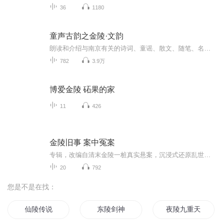
36
1180
童声古韵之金陵·文韵
朗读和介绍与南京有关的诗词、童谣、散文、随笔、名著、传记等。
782
3.9万
博爱金陵 砳果的家
11
426
金陵旧事 案中冤案
专辑，改编自清末金陵一桩真实悬案，沉浸式还原乱世中的惊天迷局。清末金陵，战乱初歇却治安废弛，元旦暗杀案轰动全城，名臣沈葆桢严令破案，保甲局总办、首府、首县各怀心思，官场博弈暗流涌动。从金陵旧事的乱世余祸，到贤内助力名臣破局，再到命案突发...
20
792
您是不是在找：
仙陵传说
东陵剑神
夜陵九重天