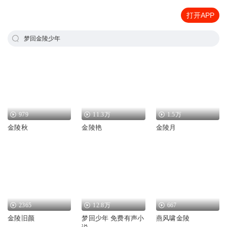
打开APP
梦回金陵少年
979
11.3万
1.5万
金陵秋
金陵艳
金陵月
2365
12.8万
667
金陵旧颜
梦回少年 免费有声小
燕风啸金陵