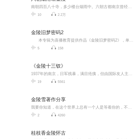
南朝四百八十寺，多少楼台烟雨中。六朝古都南京曾经创造出怎样璀璨的文化？烙上“金陵意象”文化印记的南京，又究竟是怎样一座城市？东南大学人文学院张天来教授讲述《六朝烟雨话金陵》。
10
2.2万
金陵旧梦密码2
本专辑为喜播教育提供作品《金陵旧梦密码2》，单人演播练习。 大明永乐年间金陵悬疑故事， 古城秦淮怪事，锦衣卫探查离奇秘案，市井传闻、朝堂权谋、江南旧秘交织，剧情反转不断，古风氛围拉满。 古风历史推理，古代悬案、锦衣卫探...
5
158
《金陵十三钗》
1937年的南京，日军残暴，满目疮痍，但由国际友人主持的一个教堂暂时还是一方净土。几个神职人员收留了一群躲在教堂里的金陵女大学生、13个躲避战火的秦淮河上的风尘女子，以及6个从死人堆里爬出来的国军伤兵。共同面对有史以来最惨绝人寰的大屠杀的故事，...
19
5561
金陵雪著作分享
我要你知道，在这个世界上总有一个人是等着你的，不管在什么时候，不管在什么地方，反正你知道，总有这么个人。刻意封缄的旧时光里，他是一抹不经意的掠影，她是灼伤自己的星光，曾被爱摧毁的心，如何于尘埃中开出花来？《大爱晚成》后，金陵雪再献都市暖...
2
4260
桂枝香金陵怀古