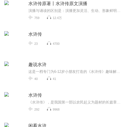
水浒传原著丨水浒传原文演播
演播与诵读的区别是：演播更加灵活、生动、形象鲜明。并不如诵读一般字正腔圆，音调平平，情感冷漠。演播则是更加带入和贴合原著的情感，塑造鲜明的人物形象，从而拉近名著与广大读者直接的距离。晨蒙先生倾情演播古典文学名著《水浒传》，希望能够带给您...
759
12.4万
水浒传
23
4700
趣说水浒
这是一档专门为6-12岁小朋友打造的《水浒传》趣味解读节目！我们用生动有趣的故事+可爱的角色配音，把经典名著变成孩子们爱听的"英雄冒险故事集"。在这里：� 武松会教你"遇到大老虎怎么办"的安全知识� 鲁智深是个爱护小动物的大力士� 孙二娘的包子铺...
40
41
水浒传
《水浒传》，是我国第一部以农民起义为题材的长篇章回小说，是古代英雄传奇小说的典范作品。数百年来，它一直深受我国人民、乃至世界人民的喜爱。
292
9968
闲看水浒