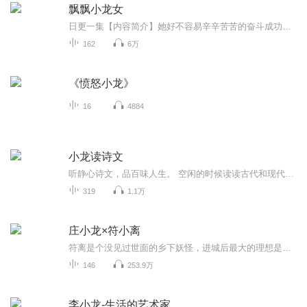
飘飘小龙女
日更一集【内容简介】她好不容易辛辛苦苦的奋斗成功成为了一只梦想中的伪米虫，可是为啥转眼间就穿越了？还莫名其妙的混到了龙窝。神马叫祸国殃民？神马叫贻害千年？她只是想改造龙窝，成全咱异世米虫生活！！！【作者/主播简介】作者：明希明澈，网络小说...
162
6万
《愤怒小龙》
16
4884
小龙读诗文
听静心诗文，品百味人生。 空闲的时候读读古代和现代的诗歌文章
319
1.1万
庄小龙×符小离
符离是个没见过世面的乡下妖怪，进城后最大的理想是考公务员，名留青史。 然而……他没有大学文凭，连高中毕业证都没有。 所以，不好好学习，就连妖怪都找不到好工作。 轻松向灵异文 符离×庄卿
146
253.9万
李小龙-生活的艺术家