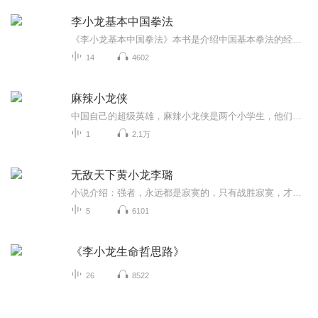
李小龙基本中国拳法
《李小龙基本中国拳法》本书是介绍中国基本拳法的经典著作。书中功夫大师李小龙对中国功夫的基本姿势、腿法训练、行动要领进行了精到独特的介绍，并以亲身经验分享了中国拳法的训练方式和格斗技巧，也对中国功夫的历史和阴阳哲理进行了引人深思的论述。本...
14
4602
麻辣小龙侠
中国自己的超级英雄，麻辣小龙侠是两个小学生，他们捍卫正义和平儿童睡前故事
1
2.1万
无敌天下黄小龙李璐
小说介绍：强者，永远都是寂寞的，只有战胜寂寞，才能无敌天下！ 【收听须知】1、《无敌天下黄小龙李璐》2、由于音频节目更新的比较慢，如想快速阅读小说文字版的全部章节，请在微信中搜索公/众/号【毛毛虫文学】，关注后，并在公/众/号中回复：【577】...
5
6101
《李小龙生命哲思路》
26
8522