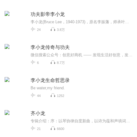
功夫影帝李小龙
李小龙(Bruce Lee，1940-1973)，原名李振藩，师承叶问，出生于美国加利福利亚州旧金山，祖籍广东顺德均安镇，世界武道变革先驱者、武术技击家、武术哲学家、UFC开创者、MMA之父、武术宗师、功夫片的开创者和截拳道创始人、中国功夫首位全球推广者、好莱坞首位华人演员。 1962年李小龙开办“振藩国术馆”，1967年自创截拳道。他在香港的四部半电影3次打破多项记录，其中《猛龙过江》打破了亚洲电影票房记录，与好莱坞合作的《龙争虎斗》全球总票房达2.3...
24
3.8万
李小龙传奇与功夫
微信搜索公众号：创意好商机 —— 发现生活好创意，发掘创意好商机。
6
8.7万
李小龙生命哲思录
Be water,my friend.
44
1252
齐小龙
专辑介绍：序：以琴协律自度新曲，以诗为蕴和声填词。弹指之间，或吟或咏，如细流涓涓，如江海倾泻。一人声，一吉他，一字一句，一佳音，一妙笔，一弹一挑，或者都只是一次窥探，窥探我们藏于灵魂深处的，中国人的精神。01.《OpenD》（Intro）“龙吟见月，...
21
6600