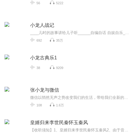
56
5222
小龙人战记
____儿时的故事讲给儿子听______自编自话 自娱自乐____有一天，孩子问我:爸爸，你小时候有什么动画片，我说了很多其中就包括小龙人，孩子对小龙人非常感兴趣，总是问我小龙人讲的怎样的故事，时间太久了，我根本记不清楚，于是我就自己想自己讲给孩子听。
692
35万
小龙古典乐1
38
9209
张小龙与微信
微信以悄然无声之势改变我们的生活，带给我们全新的交友方式及沟通模式。随着微信的影响力越来越大，这位深藏在微信身后的创始人逐渐勾起人们的好奇心。在众人眼中，他是谜一样的人物——“中国Top 10”程序高手、独自开发Foxmail、打造QQ邮箱。他信奉极简生活，追求极致的用户体验和优秀的技术。他勇于打破传统思维的禁锢，在藏龙卧虎的互联网市场中占有一席之地。他便是被人们称为“微信之父”的张小龙——腾讯公司高级副总裁。一路追梦，伴随情怀，从未停止。
108
1.6万
皇婿归来李世民秦怀玉秦风
【收听须知】1、皇婿归来李世民秦怀玉秦风2、由于音频节目更新的比较慢，如想快速阅读小说文字版的全部章节，请在微信中搜索公/众/号【毛毛虫文学】，关注后，并在公/众/号中回复：【676】，便可快速阅读小说文字版全集。（注意：需要在公/众/号中回复才有...