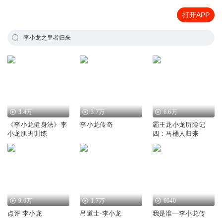
打开APP
李小龙之皇者归来
3.4万
3.7万
6.6万
《李小龙健身法》李
李小龙传奇
霸王龙小龙历险记
小龙肌肉训练
四：马桶人归来
9.6万
1.7万
6040
点评 李小龙
吊道士-李小龙
我是谁—李小龙传