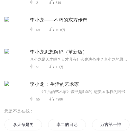
2
519
李小龙——不朽的东方传奇
69
10.8万
李小龙思想解码（革新版）
李小龙是天才吗？天才具有什么先决条件？李小龙的思想受哪些人的影响最深？你知道李小龙在21岁时，曾立下什么志愿吗？李小龙究竟用什么办法清除心里的消极思想？本书主要是讨论李小龙的武学思想和人生观，书中通过解读李小龙的生平、言行，从一个全新的角度诠释李小龙的思想，让读者能更独立、更深刻的认识这位伟大的武术家，也能够从李小龙其独特而睿智的思想中，获取到生活和人生的智慧。
51
1.1万
李小龙 ：生活的艺术家
《生活的艺术家》该书是独家引进美国版权的图书，主要通过对李小龙自己的日记、书信和生活感情等文字的精心编著，真实地记录了“功夫世星”李小龙一生 的生活和思想。是一部文学性与趣味性结合得很好的励志型人物传记。书中插入了一定数量的李小龙各个时期的剧照和生活照，有的还是首度 公开的照片，显得极其珍贵，从而全面地描述他的演艺生涯。 名震世界的截拳道创始人、“功夫之王”李小龙，不但拥有超卓的武道造诣、深厚的哲学修养，更拥有着博大的文化底蕴和丰富细腻的...
55
4986
您是不是在找：
李天命是男主
李二的日记本
万古第一神李天命