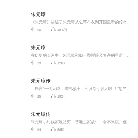
朱元璋
《朱元璋》讲述了朱元璋从乞丐布衣到开国皇帝的传奇一生
50
48.6万
朱元璋
在历史的长河中，朱元璋宛如一颗耀眼又复杂的星辰，他的故事充满了传奇色彩与深刻的人生哲理。本专辑《洪武千秋：朱元璋的传奇史诗》以音乐为笔，勾勒出这位布衣天子波澜壮阔的一生。
39
1263
朱元璋传
序言“一代天骄，成吉思汗，只识弯弓射大雕 ！”想当年，“金戈铁马，气吞万里如虎 ”， 横扫千军如卷席。蒙古铁骑叱咤风云，威震宇内；大元帝国，地跨欧亚，何等风光！然而，以落后幼稚的蛮荒文化统治有着几千年传统的儒家文化，以几十万人的蒙古部族役...
25
1924
朱元璋传
朱元璋小时候家境贫穷，替地主家放牛，食不果腹。但他调皮捣蛋，机灵，好出坏主意，在伙伴中很有威信。1344年，淮河流域发生了大旱灾、蝗灾和瘟疫。朱元璋父母双亡，三个哥哥和几个堂兄弟死去。他无依无靠，走投无路，在皇觉寺出家。由此他变得阴狠、冷峻...
94
5651