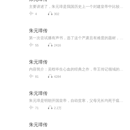
主要讲述了，朱元璋是我国历史上一个封建皇帝中比较卓越的人物。其功劳在于统一全国，结束了元末二十多年战乱的局面；在立国之后，能够吸取历史教训，对农民作了一些让步，大力鼓励农业生产，兴修水利，允许农民尽力开垦荒地，大大增加了自耕农数量；解放...
4
302
朱元璋传
第一次尝试播有声书，选了这个严肃且有难度的题材，欢迎大家指正
55
2416
朱元璋传
内容简介：吴晗毕生心血的经典之作，帝王传记领域的巅峰巨制！吴 晗 著 方世华李天云主编。毛泽东主席亲自披阅和勉励，史学大师多次增删修订成书。从乞丐到皇帝 草根逆袭第一样板 从低层到云端 人生励志最高追求 主播简介：勇叔法言，原（一团清风，法...
81
4284
朱元璋传
朱元璋是明朝开国皇帝，自幼贫寒，父母兄长均死于瘟疫，孤苦无依。先后做过寺庙小沙弥、游方僧、乞丐，后投奔红巾军，展现出卓越才干，成为义军领袖，继而剪除群雄，推翻蒙元暴政，南京称帝，国号大明。开创二百多年基业。 朱元璋身上集合了秦始皇的英明与...
71
2.2万
朱元璋传