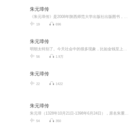
朱元璋传
《朱元璋传》是2008年陕西师范大学出版社出版图书，作者是吴晗。本书讲述了明太祖朱元璋从一名贫穷放牛娃，经过自身努力奋斗，最终创立明朝，成为明太祖的传奇一生。
19
696
朱元璋传
明朝太特别了。今天社会中的很多现象，比如金钱至上，比如人们对权利的渴望，比如对传统文化的丢弃，都能在明朝找到影子。这和明朝的开国皇帝朱元璋，有关系吗？一个平民当上了皇帝，从前的经历将怎样影响他的统治，又怎样影响了整个明朝？欢迎朋友们收听...
56
1.9万
朱元璋传
22
1422
朱元璋传
朱元璋（1328年10月21日-1398年6月24日），原名朱重八，字国瑞，出生于濠州钟离（今安徽凤阳），明朝开国皇帝[1]。庙号太祖，谥号“开天行道肇纪立极大圣至神仁文义武俊德成功高皇帝”。葬于明孝陵。朱元璋出身贫农家庭，后因灾变入皇觉寺为僧，25岁（1352...
54
350