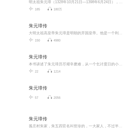
明太祖朱元璋（1328年10月21日—1398年6月24日），字国瑞， 原名朱重八、朱兴宗。出生于濠州（今安徽凤阳）钟离太平乡孤庄村。明朝开国皇帝（1368年—1398年在位）， 年号“洪武”。朱元璋幼时贫穷，曾为地主放牛。至正四年（1344年）入皇觉寺，云游四方，...
185
180万
朱元璋传
大明太祖高皇帝朱元璋是明朝的开国皇帝。他是一个利用农民起义赶走外族统治的农民义军领袖。他的经历超越了历代创业之君对中国历史产生了十分深远而远大的影响。朱元璋出生在穷苦农民家庭，生活所迫削发为僧。后参加农民起义军，1368年，他击败各路农民起...
150
4980
朱元璋传
本书讲述了朱元璋历尽艰辛磨难，从一个乞讨度日的小和尚成长为一代帝王的传奇人生。既写出了朱元璋英勇睿智的帝王谋略，也毫不避讳的讲述了他称帝后多疑，敏感，暴虐的性格。既展现了朱元璋的多面人生，也对读者了解朱元璋提供了一定的途径。
22
1214
朱元璋传
57
2056
朱元璋传
孤庄村朱家，朱五四官名叫世珍的，一大家人，不过半个月，死了三口。五四六十四岁了，四月初故去，三天后，大儿子重四学名叫兴隆的也死了，到二十二那一天五四的老伴陈二娘又死了。五四的二儿子重六和小儿子元璋，眼看着大人一个个倒下，请不得郎中，抓不...