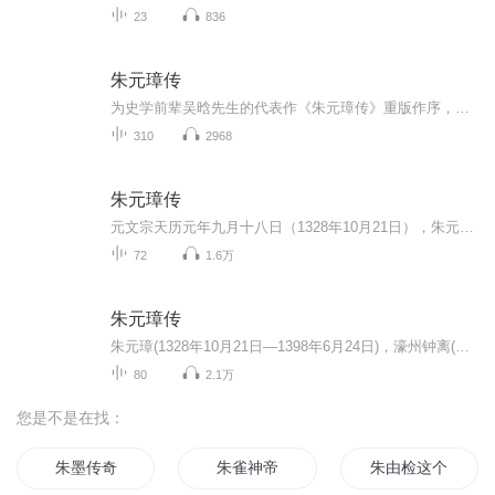
23
836
朱元璋传
为史学前辈吴晗先生的代表作《朱元璋传》重版作序，我深感冒昧，更有一种难以名述的悲凉。回顾自己对历史的兴趣，就与小学时代读吴先生主编的《中国历史小丛书》、《外国历史小丛书》以及《地理小丛书》有关。当时我对这三套丛书是每出必买，搜集得很齐全...
310
2968
朱元璋传
元文宗天历元年九月十八日（1328年10月21日），朱元璋出生在一个贫苦农民的家庭。其父为朱世珍，母为陈氏。正十一年爆发了大规模的红巾起义，天下大乱，几多英雄并起；大浪淘沙，多少豪杰沉浮。最后朱元璋以“淮右布衣 ”，扫灭群雄，“驱除鞑虏，恢复中华...
72
1.6万
朱元璋传
朱元璋(1328年10月21日—1398年6月24日)，濠州钟离(今安徽凤阳东北)人，幼名重八，参加农民起义军后改名元璋，字国瑞，元末农民起义军首领，明朝开国皇帝(1368年—1398年在位)，史称明太祖，卓越的军事家、战略家、统帅。朱元璋幼时贫穷，曾为地主放牛。13...
80
2.1万
您是不是在找：
朱墨传奇
朱雀神帝
朱由检这个人