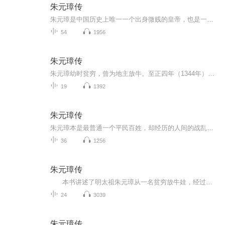
朱元璋传
朱元璋是中国历史上唯一一个出身微贱的皇帝，也是一个最富有传奇色彩的人物。本书以丰富翔实的史料、对朱元璋从一名农民起义领袖当上君主的历程进行了讲述，对于研究明史以及对朱元璋感兴趣的读者来说，是一本值得一听的好书！
54
1956
朱元璋传
朱元璋幼时贫穷，曾为地主放牛。至正四年（1344年）入皇觉寺，云游四方，增长见闻。二十五岁参加郭子兴领导的红巾军，反抗元朝。 [4] 至正十六年（1356年）攻占集庆路，改名应天，其后陆续消灭陈友谅、张士诚等割据势力，并自称吴王。吴元年（1367年）以“...
19
1392
朱元璋传
朱元璋本是最普通一个平民百姓，却经历的人间的战乱、瘟疫、饥饿之后，出家为和尚，时机成熟参加起义军，逐渐成为领秀，最终成为一个:“中国历史上真正的平民皇帝”，这过程中，他都有哪些崎岖波折的故事呢？让我们一起来了解一下吧！
36
1256
朱元璋传
本书讲述了明太祖朱元璋从一名贫穷放牛娃，经过自身努力奋斗，最终创立明朝，成为明太祖的传奇一生。
24
3039
朱元璋传