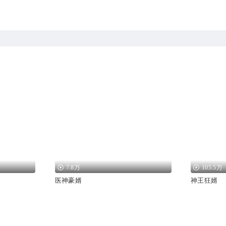
7.8万
105.5万
医神豪婿
神王狂婿