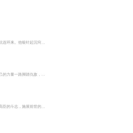
九霄药仙穿成落魄赘婿，灵力尽失，靠冰山医生老婆续命；会所冤狱、丈母娘耳光、情敌挖坑连环来。他银针起沉疴，一指定生死，把死亡通告变神医现场，更以无名策划吓退封杀商战。众嘲他吃软饭，他却在暗处护妻破局。她恨铁不成钢，偏又离不开。真相揭开时，...
流浪汉王洛被逼入赘方家，却不想竟是一条真龙。昔日的王家弃子，今朝方家赘婿，凭借自己的力量一路脚踏仇敌，披荆斩棘，一手拥佳人，单掌负擎天！感谢各位的支持，喜欢的订阅+好评，感谢各位！！练习用书，如有侵权，望告知 。
高臣重生到了一个同名的混混身上，入赘到老婆家，漂亮老婆的鄙视、一家人的轻视激发了高臣的斗志，施展前世的神奇医术救人装逼和美女老婆重续爱情的故事。