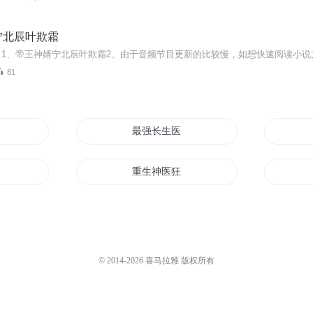
宁北辰叶欺霜
81
最强长生医婿
豪婿
重生神医狂婿
婿
重生之赘婿神医
天才医婿
© 2014-
2026
喜马拉雅 版权所有
至尊医婿