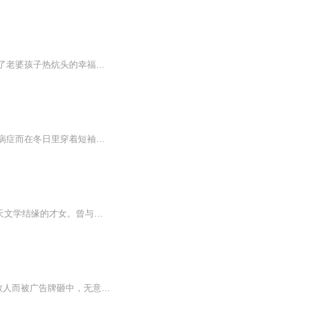
每日更新：偶然成了天南第一美女的老公，天南第一豪阀的上门女婿，叶风本以为从此过上了老婆孩子热炕头的幸福生活，可惜老婆非常讨厌自己……【收听须知】1、叫《医武贤婿》。2、小说的文字版已经全部都更新完了。由于音频节目更新的比较慢，如想快速阅读小说文字版的全部章节，请在微信中搜索公众号【鸡蛋文学】，关注后，并在公众号中回复：【123】，便可快速阅读小说文字版全集。（注意：需要在公众号中回复才有效哦）看到了吗？那就是叶风，也不知走了什么狗屎运，竟然成了天...
这是一部结合了现代生活与传统中医元素的都市奇幻小说。故事讲述了陈庸，一个因为罕见病症而在冬日里穿着短袖的少年，如何在一次意外的救援中获得了传说中的《百毒经》，并逐渐揭开了自己身体秘密的同时，也卷入了一系列既危险又奇妙的事件之中。陈庸的生...
日更5集，不定期爆更！订阅可以收到更新提醒哦~ 【内容简介】 余舒雅，商界女强人，与天文学结缘的才女。曾与许明的婚姻因家族纷争画下句号，然而，这位出身显赫的深情男子，许明，为她不惜一切，暗中打造江州天文馆，只为在她生日那天献上惊喜。他的痴心...
本书已完结，欢迎订阅收听喜欢就请关注主播，收听更多精彩小说~【内容简介】唐云为了救人而被广告牌砸中，无意间得到了天下第一医道典籍《回春诀》。自此他的人生发生巨变，从一个出了名的废物，一步步成为一代神医。【作者简介】八方镖客，西红柿有声签约...