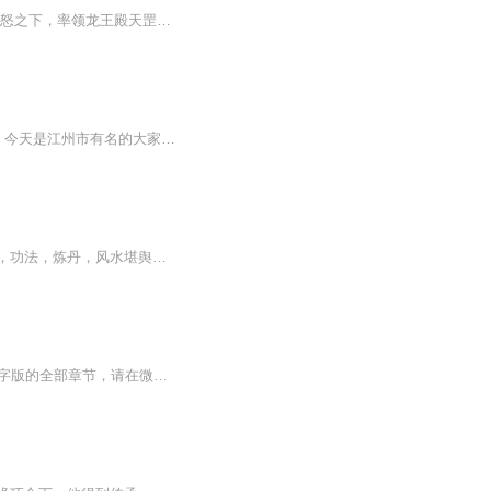
王者归来，霸气登场，一键领取乘龙快婿！史上最强女婿，带你畅游都市！【内容介绍】 一怒之下，率领龙王殿天罡十二将和三十万精锐，王者归来！“爸爸，笑笑疼，笑笑不想死，爸爸救救笑笑……” 正在航母上授勋的叶无天，接到女儿被虐待老婆被逼婚的求救电...
“天佑我李家兴盛不衰，子子孙孙皆为人中龙凤！”李老太爷恭敬的将一柱香插进了香炉之中。今天是江州市有名的大家族，李家一年一度的年会。如想快速阅读小说文字版全集请在威\新搜一搜中搜索工、种、浩【八二阅读】，关注并回复数字：【37】，便可快速阅读文字全版。（注意：需要关注工、种、浩，在工种浩中回复才有效）年会之上，数百人异口同声，声势浩大，振奋人心。一名李家的高层忽然站了出来，大声的说道：“各位，咱门李家能到现在，全都托家主之福，今日请各位晚辈向家主呈上礼物，以...
小叶村村民萧正阳，娶了美女村长，却被嘲讽吃软饭，一次意外他打开祖传玉龙空间，医术，功法，炼丹，风水堪舆，无尽资源，捻手即来。生活从此发生巨变~【作者简介】江东父老、网络作者【主播简介】金宝有声、配音员、有声小说演播人、演绎风格多变，一起感...
【收听须知】1、龙王神婿李锋陈欣澜2、由于音频节目更新的比较慢，如想快速阅读小说文字版的全部章节，请在微信中搜索公/众/号【黑葡萄文学】，关注后，并在公/众/号中回复：【301】，便可快速阅读小说文字版全集。（注意：需要在公/众/号中回复才有效哦）