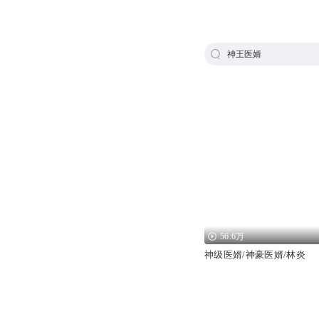
神王医婿
56.6万
神级医婿/神豪医婿/林炎