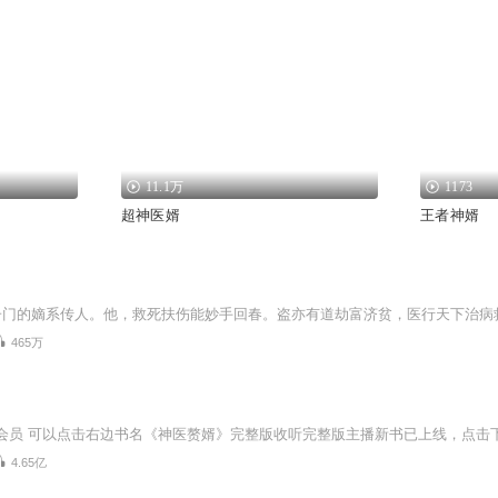
11.1万
1173
超神医婿
王者神婿
465万
4.65亿