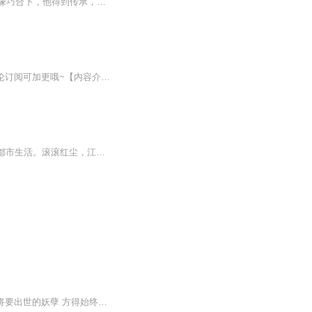
【内容介绍】萧楚河沈璧君为了报答养父恩情，他豁出性命去上门冲喜，却被无情践踏。机缘巧合下，他得到传承，从此命运发生改变。萧楚河：“你们欠我的，我定会一一拿回来！”三年隐忍，一招出手，扬名天下。又名《医王狂婿》、《狂医赘婿》。家族争斗、门...
【强烈推荐】前30集为免费试听，第31集起为付费音频，0.2元/集，会员免费收听；多多评论订阅可加更哦~【内容介绍】神秘少年，一袭淡紫道袍闯都市，飞针救人，长剑破敌，玩转各大势力之间，纵横驰骋！未婚妻？甩了！女神？推倒！送上门的？善哉善哉，贫道不...
全球战力榜第一人，‘暗影’小队的队长‘龙神’。为了保护美女总裁未婚妻，开启了逍遥快活的都市生活。滚滚红尘，江山美人。看我横刀立马，笑傲苍穹！【作者】鑫焱，网络小说作者【主播】朗生晨之语，有声主播，声线多变。作品《成仙了别来找我》《重生空...
吾乃青皇 从今日起 你便是吾传人 得吾青帝诀 普度世人！汝需好好修行 寻到山海鼎 封印那将要出世的妖孽 方得始终！陈羽感觉自己身处于一片虚无之中 伴随着传承之音 庞大的信息量充斥进了脑海 快要将他撑爆了一般 武道医术 玄妙针法 修行法诀 五行杂术不断...