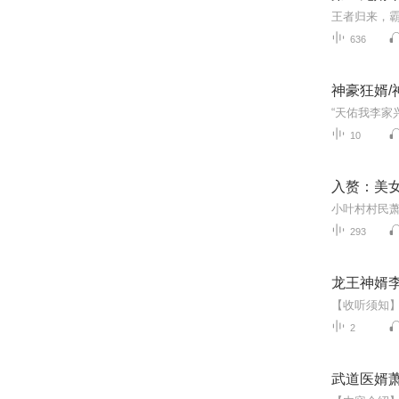
636
神豪狂婿/
10
入赘：美
293
龙王神婿
2
武道医婿萧