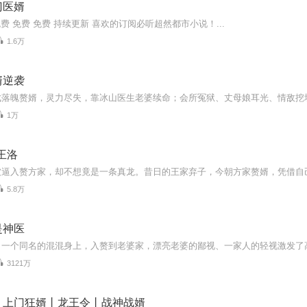
门医婿
免费 免费 免费 持续更新 喜欢的订阅必听超然都市小说！...
1.6万
婿逆袭
1万
王洛
5.8万
是神医
3121万
丨上门狂婿丨龙王令丨战神战婿