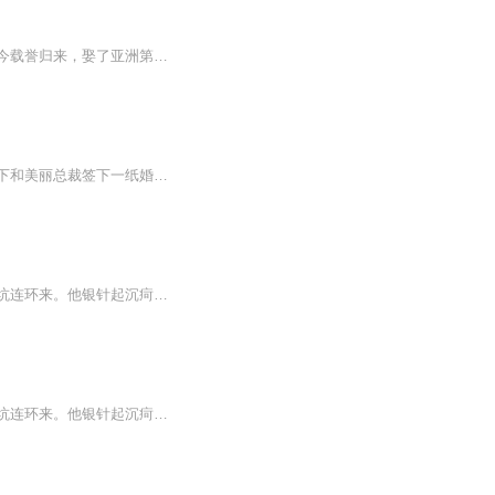
五年前，他是落魄贵族。五年后，他是震慑全球的无上战神，更是地下世界的嗜血冥王。如今载誉归来，娶了亚洲第一富婆。女主：李不凡，你就是个废物，你配不上我几个月后女主：不凡，我们结婚吧，求求你啦……作者简介：清水怎清，掌阅热门作者，作品点击破...
【内容简介】兵王会医术，谁也挡不住！被开除出部队的兵王陆轩，回归都市。机缘巧合之下和美丽总裁签下一纸婚约，从而与美女总裁发展着一系列错综复杂的爱恨情仇。【作者简介】血徒【主播介绍】白澈澈、沐卿雪购买须知：1、本作品部分集数为免费试听。2、...
九霄药仙穿成落魄赘婿，灵力尽失，靠冰山医生老婆续命；会所冤狱、丈母娘耳光、情敌挖坑连环来。他银针起沉疴，一指定生死，把死亡通告变神医现场，更以无名策划吓退封杀商战。众嘲他吃软饭，他却在暗处护妻破局。她恨铁不成钢，偏又离不开。真相揭开时，...
九霄药仙穿成落魄赘婿，灵力尽失，靠冰山医生老婆续命；会所冤狱、丈母娘耳光、情敌挖坑连环来。他银针起沉疴，一指定生死，把死亡通告变神医现场，更以无名策划吓退封杀商战。众嘲他吃软饭，他却在暗处护妻破局。她恨铁不成钢，偏又离不开。真相揭开时，...