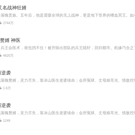
又名战神狂婿
2744万
 赘婿 神医
4620万
婿逆袭
1.6万
婿逆袭
1249