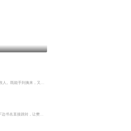
他，神偷燕子门的嫡系传人。他，救死扶伤能妙手回春。盗亦有道劫富济贫，医行天下治病救人。既能手到擒来，又能手到病除，当然，偷心是主要业务。精灵古怪的腹黑师姐；精明干练的御姐警花；温柔可人的同桌美女；性感妖娆的白衣护士；一个个极品美女都被偷...
喜马拉雅FM会员 可以点击右边书名《神医赘婿》完整版收听完整版主播新书已上线，点击下边书名直接跳转，让樊超老师继续为您播讲精彩故事都市热血小说：《龙王狂婿|上门赘婿 龙王殿 牧尘》都市悬疑风水玄学小说：《山鬼谣》精品好书推荐 1.都市悬疑神书：...