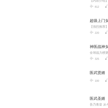
812
超级上门女
220
神医战神女
325
医武贤婿
100
医武圣婿