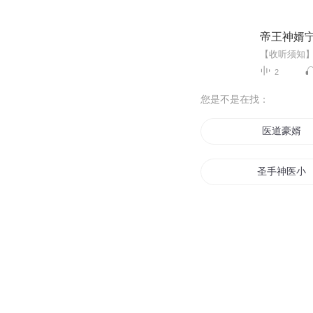
帝王神婿
2
您是不是在找：
医道豪婿
圣手神医小
都市神医龙
神医霸婿
医道狂婿