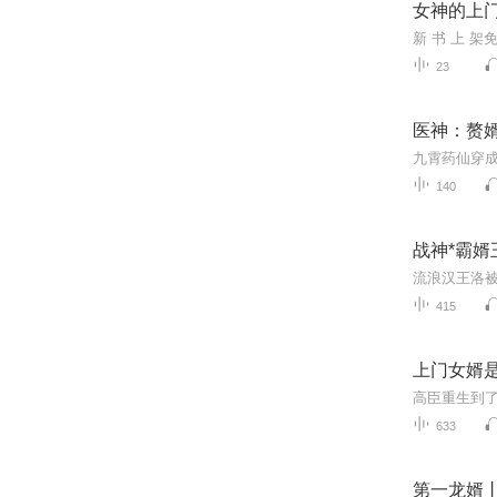
女神的上
新 书 上 架
23
医神：赘
140
战神*霸婿
415
上门女婿
633
第一龙婿