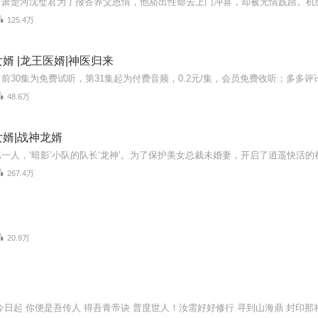
125.4万
婿 |龙王医婿|神医归来
48.6万
婿|战神龙婿
267.4万
20.9万