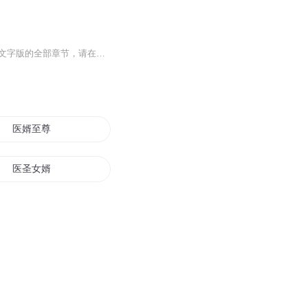
【收听须知】1、帝王神婿宁北辰叶欺霜2、由于音频节目更新的比较慢，如想快速阅读小说文字版的全部章节，请在微信中搜索公/众/号【黑葡萄文学】，关注后，并在公/众/号中回复：【399】，便可快速阅读小说文字版全集。（注意：需要在公/众/号中回复才有效哦）
医婿至尊
医圣女婿
最强神医女婿
最强神医龙婿
医婿我的老婆是明星