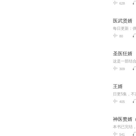
628
医武贤婿
80
圣医狂婿
309
王婿
405
神医赘婿
541