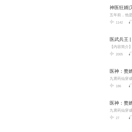
神医狂婿|
1142
医武兵王 |
2005
医神：赘
186
医神：赘
27