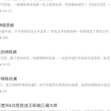
326.1万
神级贤婿
2881
女的神医婿
53.5万
李锋陈欣澜
124
楚河&沈璧君|龙王医婿|三藏大师