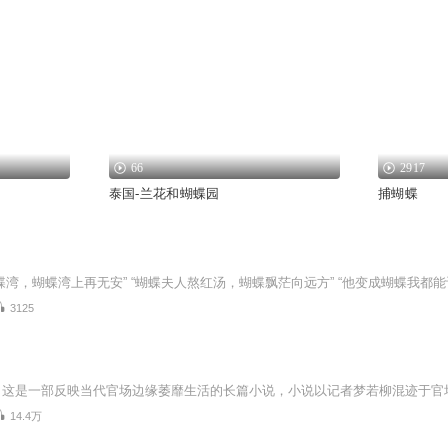
66
2917
泰国-兰花和蝴蝶园
捕蝴蝶
3125
14.4万