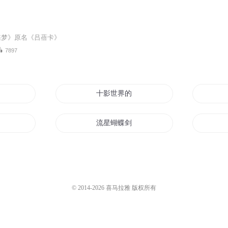
蝶梦》原名《吕蓓卡》
7897
十影世界的蝴蝶
流星蝴蝶剑异界
悲情蝴蝶
蝴蝶有梦
© 2014-
2026
喜马拉雅 版权所有
玉蝴蝶之血剑传奇