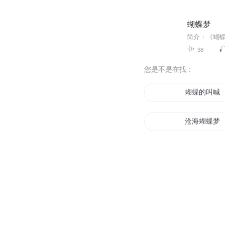
蝴蝶梦
简介：《蝴
38
您是不是在找：
蝴蝶的叫喊
沧海蝴蝶梦
蝴蝶夫人
黑蝴蝶女王
蝴蝶公墓