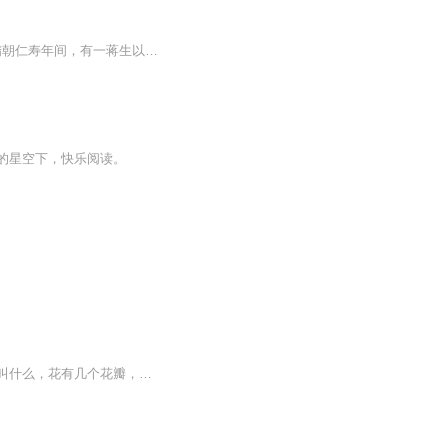
《蝴蝶缘》是1993年三秦出版社出版的图书，清代著名小说，孤本，清。南岳道人 。书叙隋朝仁寿年间，有一蒋生以绝世之才，目空一切，直至湖山面试闺阁，真令才子短气，以至情不能禁，演出个《蝴蝶缘》。是真才子，自然配真佳人，造化一丝不苟。
的星空下，快乐阅读。
花卉之一一种表现的感觉，透过形象呈现出来带有饱满的激情在笔墨之中。不在于这个植物叫什么，花有几个花瓣，花蕊是什么颜色等等，在绘画与视觉上就是一个形态符号，为我所表现为目的，为我审美要求为准绳，表达之我表达，这就是艺术性思维方式与表达方式...