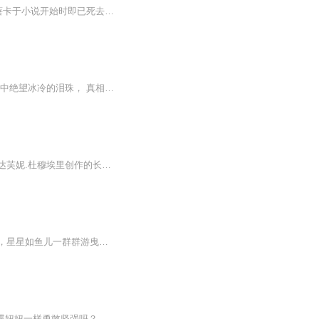
达夫妮·杜·穆里埃在该书中成功地塑造了一个颇富神秘色彩的女性丽蓓卡的形象。主人公吕蓓卡于小说开始时即已死去，从未在书中出现，却时时处处音容宛在，并能通过其忠仆、情夫等继续控制曼陀丽庄园，直至最后将这个庄园烧毁。一方面是缠绵悱恻的怀乡忆旧...
死亡与背叛，出卖与被出卖。 是传说的恶鬼抑或不堪的人心，阳光下翩跹起舞的彩蝶，暗夜中绝望冰冷的泪珠， 真相，是否来得太迟？ 十个好朋友到蝴蝶谷度假，恰好遇上道路塌方，十人被困蝴蝶谷。在度假别墅，各种怪事层出不穷，似乎是闹鬼，又似乎是人为。十...
每天有更新，小伙伴助力支持哦！！加油有动力！！《蝴蝶梦》原名《吕蓓卡》是英国作家达芙妮.杜穆埃里创作的长篇小说。小说一方面缠绵悱恻的怀乡忆旧；另一方面阴森压抑的绝望恐怖，加之全书悬念不断，使该书成为多年畅销不衰的浪漫主义名著。
两位小作者虽然年纪小，但是文笔展现的世界和风采非常丰富深远！夜色很美，月亮船很美，星星如鱼儿一群群游曳其间，美丽的童话世界不仅让孩子们神往，也疗愈着努力活着的每一个人。 作者简介：黄海 2008年出生，蒙古族，海口中学初一学生，中诗网签约作家...
节目主题:儿童故事《蝴蝶妞妞》主播是谁:梦霏儿适合谁听:2—10岁主播的话:小朋友们想蝴蝶妞妞一样勇敢坚强吗？那就来听听妞妞的成长日记吧！