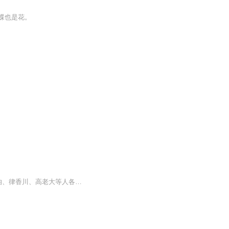
蝶也是花。
主要讲述了“老伯”孙玉伯的孙府与万鹏王的十二飞鹏帮相互对峙，以及孟星魂、小蝶、孙玉伯、律香川、高老大等人各怀心思，相互算计，恩恩怨怨，爱恨情仇的故事。该书情节生动感人，揭示了这样一个哲理：一个人要有独立的人格，生命即使短暂也芬芳。该书语...