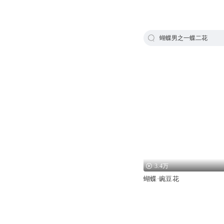
蝴蝶男之一蝶二花
3.4万
蝴蝶·豌豆花