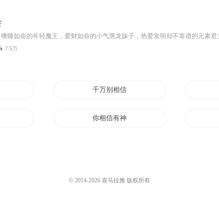
苦
7.5万
爱情
千万别相信他们
了你
你相信有神吗
我还可以相信谁
信不信打哭你
© 2014-
2026
喜马拉雅 版权所有
龙信传说