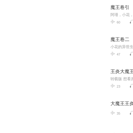
魔王卷引
阿瑾，小花
60
魔王卷二
小花的异世
47
王炎大魔
转载版 想看
23
大魔王王
35