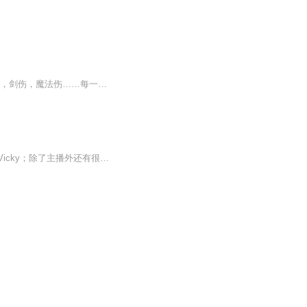
他，站在血泊中。 杂乱的发丝之下，闪烁着一双疲倦的红色瞳孔。他的身上布满伤口。刀伤，剑伤，魔法伤……每一处伤口都在流血……都在消耗着他的生命。 脚下，是一座由尸体堆积起来的山丘。他站在那，右手所握的魔剑——暗灭上，仍滴着那些尸骸的鲜血。 剑...
大家好，我们是魔王酒馆电台！在节目中出场的主播有倪尕、HighLight、JAHJAH、浩然、Vicky；除了主播外还有很多的好朋友会作为客座嘉宾出现在我们的节目中；我们将一起带给大家新的节目，讲述我们自己身边发生的故事。我们的更新时间为每周一中午12点，欢...