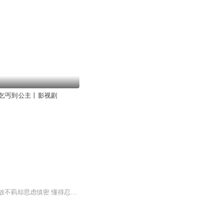
乞丐到公主丨影视剧
【内容简介】他，是日本历史上最令人折服的武将，日本时期开创统一大局的杰出统帅。狂放不羁却思虑缜密 懂得忍让雌伏，也敢于大胆行事 积极引进西方器械和宗教，也保留着日本武士极重名誉的特质 有人说他“先破坏再建设”，是“风云儿”、“革命家” 也有...