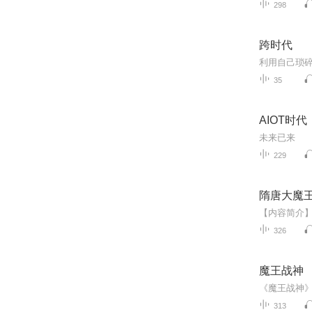
298
跨时代
35
AIOT时代
未来已来
229
隋唐大魔
326
魔王战神
313