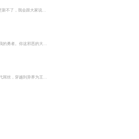
hi这里是小漁这里一般会更新一些，我日常想和大家分享的视频希望大家喜欢欢迎催更如果更新不了，我会跟大家说的搬运！！！
我叫安乐，曾经是勇者，打败了魔王后为了拯救世界当上了魔王。我身前站着的是想要挑战我的勇者。你这邪恶的大魔王！你要干嘛？你这霸占了暗精灵大姐姐，魅魔，吸血鬼双胞胎萝莉还有呆萌女神的恶贯满盈的大魔王！你到底要干嘛？嘿嘿，教练我想学开车！不教...
本专辑作者新书《龙门无间道》正在热播中，欢迎各位听友订阅收听！！！【强烈推荐】现代屌丝，穿越到异界为王，魔都境内，可谓是 步步惊心，危机四伏，一招不慎，就会遭到杀身之祸。没有母族、没有大腿，人前人后全靠戏精上线。好了，啥也不说了，直接上图...