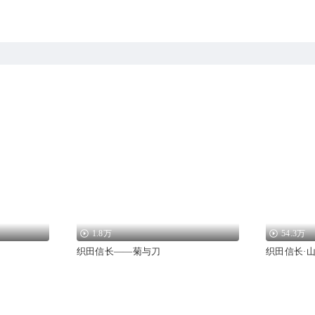
1.8万
54.3万
织田信长——菊与刀
织田信长·