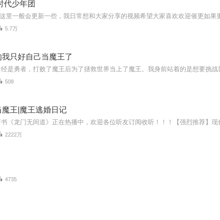
时代少年团
5.7万
的我只好自己当魔王了
508
魔王|魔王逃婚日记
2222万
4735