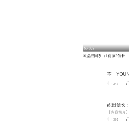
3万
国盗战国系（1斋藤2信长
不一YOU
347
织田信长：
366