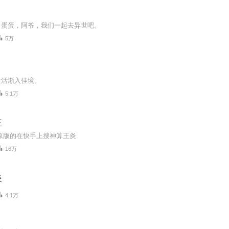
，蛋蛋，阿爷，我们一起去异世吧。
5万
生活渐入佳境。
5.1万
王
原版的在快手上搜神算王炎
16万
炎
4.1万