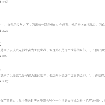
8.6万
2920
王
845
王
9.3万