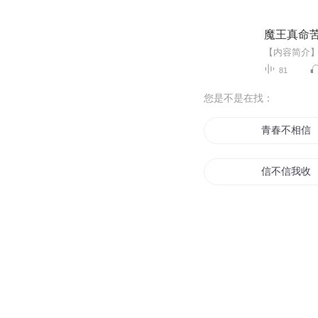
魔王真命
81
您是不是在找：
青春不相信
信不信我收
我不信天
风物有信
无信之龙