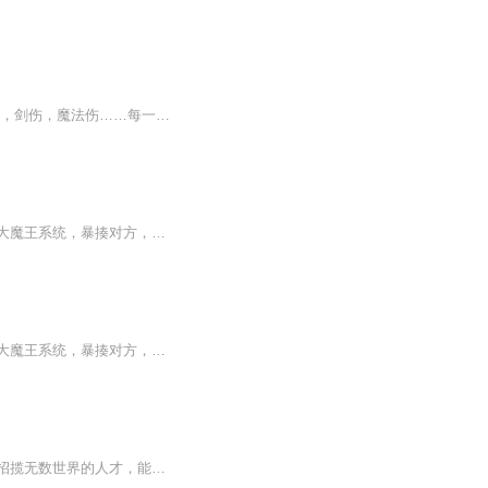
他，站在血泊中。 杂乱的发丝之下，闪烁着一双疲倦的红色瞳孔。他的身上布满伤口。刀伤，剑伤，魔法伤……每一处伤口都在流血……都在消耗着他的生命。 脚下，是一座由尸体堆积起来的山丘。他站在那，右手所握的魔剑——暗灭上，仍滴着那些尸骸的鲜血。 剑...
总推荐韦恩穿越到了以漫威电影宇宙为主的世界，但这并不是这个世界的全部。叮：你获得大魔王系统，暴揍对方，就能获得对方的特殊能力。从此，韦恩开启了开挂的一生。用拳扫荡了地狱厨房，打得邪恶黑帮哇哇乱叫，地下皇帝金并跪地求饶。用刀砍翻了手合会，...
总推荐韦恩穿越到了以漫威电影宇宙为主的世界，但这并不是这个世界的全部。叮：你获得大魔王系统，暴揍对方，就能获得对方的特殊能力。从此，韦恩开启了开挂的一生。用拳扫荡了地狱厨房，打得邪恶黑帮哇哇乱叫，地下皇帝金并跪地求饶。用刀砍翻了手合会，斩断手合会的五根手指，就连最强武器黑空都被韦恩赶回了地狱。用枪扫荡了兄弟会，命运织布机在他面前颤抖。救出托尼斯塔克，顺势黑掉斯塔克工业所有技术。遇到煞星温切斯特兄弟，坑比康斯坦丁，大佬钢铁之躯，冷酷吸血鬼猎人刀锋，但韦恩都能和他们谈笑风生...
【内容简介】你可曾想过，集中无数世界的资源去强化一个世界会变成怎样？你可曾想过，招揽无数世界的人才，能创造出怎样的文明？你可曾想过，当人类以穿越作为职业之后，究竟能构筑出怎样的奇迹？【作者/主播简介】作者：翟南，网络小说作家。主播：布偶说...