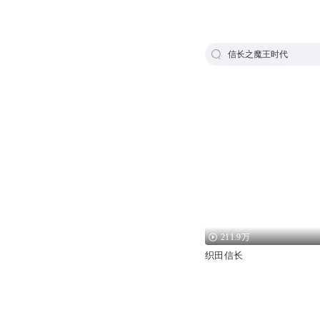
信长之魔王时代
211.9万
织田信长