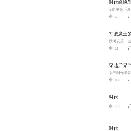
时代峰峻/
68
打败魔王
13
穿越异界当
800
时代
122
时代