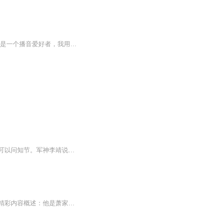
利用自己琐碎的时间学习，学不一样的东西。提升自己。 大家好，欢迎订阅《跨时代》。我是一个播音爱好者，我用声音来跟大家交流。生活，就是柴米油盐酱醋茶，就是你听我的，我听你的，面对困惑或黑暗时，我用声音来解困，你用微笑来温暖，让我们成为彼此灵...
【内容简介】唐太宗说：黎民有不懂得可以问官员，官员有不懂的可以问朕，朕有不懂的，可以问知节。军神李靖说：古人云有天生而知之者，为知节也；吾当每日聆听教诲。罗士信和李元霸从门外探出了脑袋问：“大哥，咱们今天打哪一个？”【作者/主播】作者：话...
《魔王战神》，一经上线就受到了无数的好评，故事中的主要角色有萧战龙、顾倾城，文章精彩内容概述：他是萧家大少，一场阴谋，让父母死在了车祸之中，父亲在弥留之际让他赶紧逃，但终究还是被人发现了踪迹。在被追杀之时，萧战龙遇到了一名女子，她救他于...