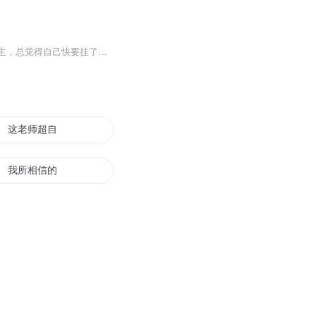
【内容简介】嗜睡如命的年轻魔王，爱财如命的小气黑龙妹子，热爱发明却不靠谱的元素君主，总觉得自己快要挂了的六臂蛇魔……嗯，以上，就是征服世界的魔王军团，等会儿，那只萝莉又是哪来的？【作者/主播简介】作者：善水，网络小说作家。主播：慕色年华【...
这老师超自信
我所相信的世界
来自星星的回信
相信明天我的大学
信手为之