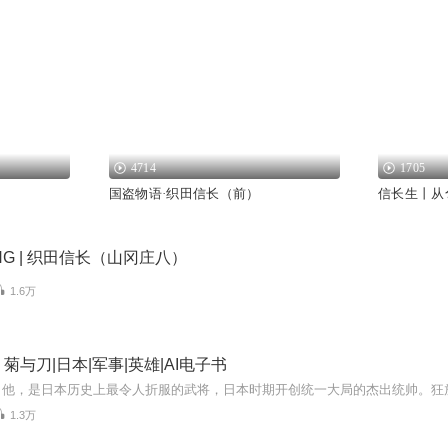
4714
1705
国盗物语·织田信长（前）
信长生丨从
NG | 织田信长（山冈庄八）
1.6万
菊与刀|日本|军事|英雄|AI电子书
1.3万