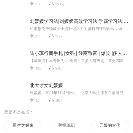
186
15.4万
刘媛媛学习法|刘媛媛高效学习法|学霸学习法|学习法
如果想免费领取关于提升记忆力的资料与课程内容，请添加卫领取资料：652021681，652021681这个方法可以用来对付考试、演讲、日常生活中且乎所有需要记忆的场合我没有学习所谓的记忆木，也不建议在日堂中使这些方法去记忆，因为实际上我们一般要记忆材料本...
20
1172
陆小琬行商手札 |女强 | 经商致富 | 爆笑 |多人有声剧
【敲重点】本专辑为vip免费古言多人有声剧！首更20集，每天12：00更新！小可爱们快快订阅吧！关注主播 订阅、点赞、评论、五星好评会加更哦~内容简介 新来的木匠？收了！ 新做好的杏脯？很好，打包卖掉！唔……至于向伟之么，看在他这么忠心的份上，就贱...
210
5.8万
北大才女刘媛媛
刘媛媛，1991年1月4日出生，北京大学法律系在读研究生，安徽卫视《超级演说家》第二季冠军。2017年4月出版作品《我不惧怕成为这样"强硬"的姑娘》。基本信息基本信息...
10
16万
您是不是在找：
重生之媛来为你
菩提琬纪
元媛的古代重生