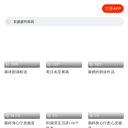
打开APP
新媛媛和琬琬
1996
2647
3482
琬译朗诵精选
蜀汉名臣蒋琬
琬娉的朗读作品
34.1万
322
2万
琬婷身心疗愈频道
和琬淇宝贝讲100个
琬婷身心疗愈心灵频