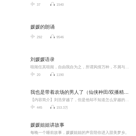
37
1540
媛媛的朗诵
292
9546
刘媛媛语录
喧闹任其喧闹，自由我自为之，所谓风情万种，不屑与人相争。目之所及，心之所向，满满都是爱。
20
1190
我也是带着农场的男人了（仙侠种田/双播精品/苏醒&羽琬琰）
【内容简介】刘浩穿越了，但是他却不知道怎么穿越的，他记得自己只是一个苦逼的上班族，上班时间长，工资又低，那天下班后骑着自己那破旧的电动车回来，然后不知道怎么穿越了。正常人穿越不都是因为某种原因死了一次吗？虽然刘浩的工作时间长，不过好像没...
445
153.3万
媛媛姐姐讲故事
每晚一个睡前故事，媛媛姐姐的声音陪你进入甜美梦乡。