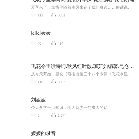
夏季来了，燥热伴随着南风来到了我们身边……俗话说，心静自然凉。古诗词是一壶静心的凉茶，让我们一起品茗《飞花令里读诗词》第二辑“夏初芳草深”清香，心静气爽的走过热情似火的夏日。
111
3831
团团媛媛
40
494
飞花令里读诗词.秋风红叶散.琬茹如编著.昆仑朗诵
从今天开始，昆仑书斋推出第三十八个专辑《飞花令里读诗词》系列的第三部分《秋风红叶散》，让我们一起品味古诗词，领略金色的秋。
116
3902
刘媛媛
今天多学一点知识，明天就少一句求人的话
3
1.6万
媛媛的录音