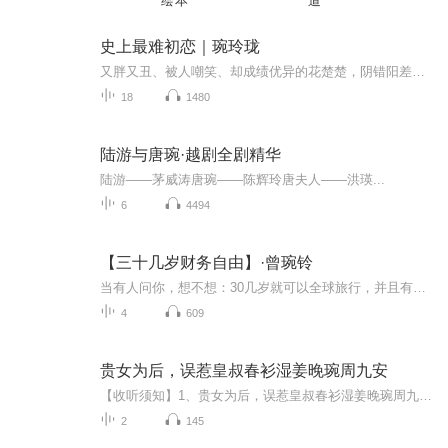
绘本
道
史上最难初恋｜琬玲珑
又胖又丑、被人嘲笑、却成绩优异的花楚楚，阴错阳差成了水家四公子的豪门家教，同住一个屋檐下。然而，这个家里的每个人都有秘密，没有一个正常人。在一系列爆笑的斗智斗勇下，她与四个性格迥异的帅哥，产生出不同的微妙情愫，改变着他们，也改变着自己……
18
1480
陆游与唐琬·越剧全剧精华
陆游——茅威涛唐琬——陈辉玲唐夫人——洪瑛...
6
4494
【三十几岁财务自由】·曾琬铃
当有人问你，想不想：30几岁就可以全球旅行，并且有花不完的钱。你想不想实现这样的人生。我相信有80%的人都会好不犹豫的回答，YES。 为什么还有20%的年轻人没有回答YES，唯一的答案可能是 语言不通，他没有听懂我在说什么。
4
609
贵女为后，误惹皇叔春衫湿姜晚琬周九安
【收听须知】1、贵女为后，误惹皇叔春衫湿姜晚琬周九安2、由于音频节目更新的比较慢，如想快速阅读小说文字版的全部章节，请在微信中搜索公/众/号【黑葡萄文学】，关注后，并在公/众/号中回复：【602】，便可快速阅读小说文字版全集。（注意：需要在公/众/...
2
145