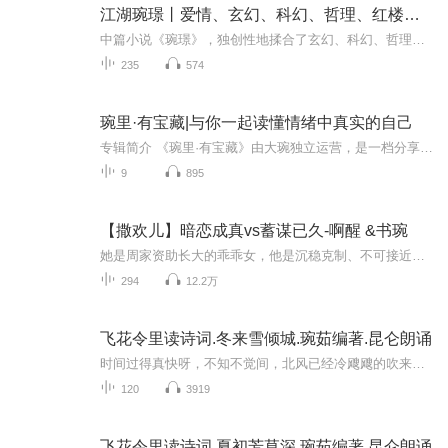
江湖琬璟丨爱情、玄幻、科幻、哲理、红楼艺术
中篇小说《琬璟》，独创性地揉合了玄幻、科幻、哲理、红楼艺术、诗词等，开拓出一种新的文学小说流派—哲理玄幻类小说。 小说的构思在于通过各种文化元素让精神框架清晰化，毕竟现实的各自无序因素让人们失去了思考方向，于是，作者从精神价值角度让人们弃...
235
574
琬里·有宝藏|与你一起读懂情绪中真实的自己
专辑简介 《琬里·有宝藏》由大琬独立运营，是一档分享自身经历以及日常所思所想的节目。大琬目前在心理学领域工作，但我不是专家，所说的每一句话仅仅代表个人观点，那些在自身验证过的事情，我认为是更具有探索意义的。欢迎大家留言，说出你的共鸣或者不...
9
895
【撒欢儿】暗恋成真vs蓄谋已久-啊醒 &书琬
她是周家资助长大的乖乖女，他是沉稳克制、不可接近的周家长子。时清清一直以为，自己只能远远仰望周聿白。直到那个春雨绵绵的夜晚，她亲手击溃了他的防线。可一段见不得光的关系，她不愿再继续。当她低声告诉他：“周先生，我准备结婚了。”那个向来冷静...
294
12.2万
飞花令里读诗词.冬来雪倾城.琬茹编著.昆仑朗诵
时间过得真快呀，不知不觉间，北风已经冷飕飕的吹来了。诚若庄子《知北游》里所曰："人生天地之间，若白驹之过隙，忽然而已"，是啊，树叶绿了，黄了，落了；人儿出生了，长大了，变老了……从今天开始，昆仑书斋推出第四十三个专辑 ——— 《飞花令里读诗...
120
3919
飞花令里读诗词.夏初芳草深.琬茹编著.昆仑朗诵