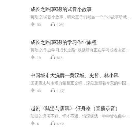
成长之路|琬琰l的试音小故事
琬琰l的试音小故事，听众宝子们就当一个个小故事听就好啦，没中的音肯定各有各的原因，但是我想说，没有完美的人，我们要允许自己的不完美，要勇敢期待活的热气腾腾，要知道人生主打一个体验，不是满分！最后尊嘟很欢迎大家评论呀，缺点优点大胆说好嘛，都...
30
1059
成长之路|琬琰l的学习作业旅程
琬琰l的作业学习成长之路~鼓励所有正在学习或者由还在犹豫是否学习有声行业的伙伴们，一起加油哇！
19
818
中国城市大洗牌—黄汉城、史哲、林小琬
国家意志与市场力量相互交织，深刻重塑着今天的中国。城与国，可谓辅车相依。过去四十年来，中国上下一心，筚路蓝缕，开辟了一个又一个经济奇迹，也缔造了一个又一个光荣之城。如今，在这个充满不确定性的时代里，我们更加有必要审视中国的微观镜像，重新...
43
1.4万
越剧《陆游与唐琬》-汪舟格（直播录音）
陆游的潇洒不羁、怀才不遇、情深缘浅，种种皆在曲中可闻。不能错过的好段子，不可错失的好演员。
6
6908