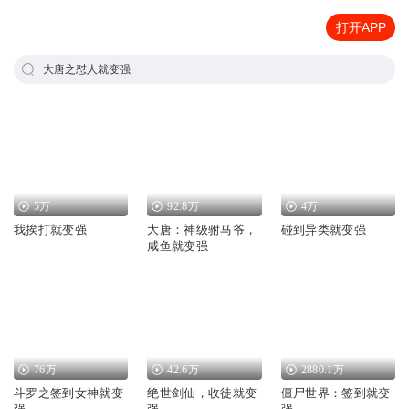
打开APP
大唐之怼人就变强
5万
92.8万
4万
我挨打就变强
大唐：神级驸马爷，
碰到异类就变强
咸鱼就变强
76万
42.6万
2880.1万
斗罗之签到女神就变
绝世剑仙，收徒就变
僵尸世界：签到就变