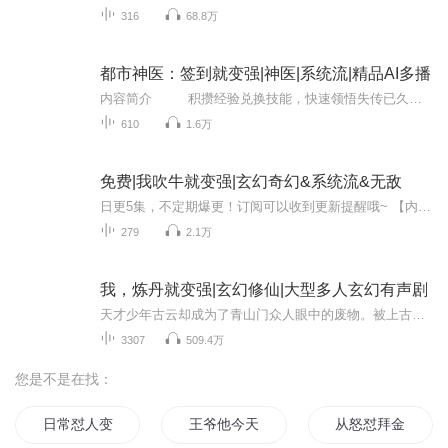
316
68.8万
都市神医：签到就变强|神医|系统流|精品AI多播
内容简介 积攒经验兑换技能，快速领悟失传已久的各类绝学医术，竟连医学界元老都惊叹不已，纷纷倒头就拜。 当选择大于努力，而努力更能获得百倍的收获时，你会怎么做？主播简介 腾蛇百变，喜播教育进阶版优秀学员，AI代表作： ...
610
1.6万
免费|我吹牛就变强|玄幻奇幻&系统流&无敌
日更5集，不定期爆更！订阅可以收到更新提醒哦~ 【内容简介】 穿越玄幻的楚天，曾是北灵国四大世家的骄子，命运逆转成弃子。嘴遁系统加身，废柴少年崛起，以一介口舌之力撼动乾坤。他目标明确，誓要以雷霆手段复仇，重振楚家荣光。在权力纷争的漩涡中，楚...
279
2.1万
我，炼丹就变强|玄幻修仙|大型多人玄幻有声剧
天才少年古云却成为了青山门众人眼中的废物。被上古神族下神印所困，他的力量被削弱，父亲因其遭受牵连，一度沦为囚徒。然而，命运在此时悄然转折。古云意外发现自己身藏绝世秘密，与古神达成惊天协议，在混沌空间中寻找灵草种子。他炼制出无数丹药，以超...
3307
509.4万
您是不是在找：
日常怼人变强
王爷他今天也在被怼
从怒怼拜金女开始