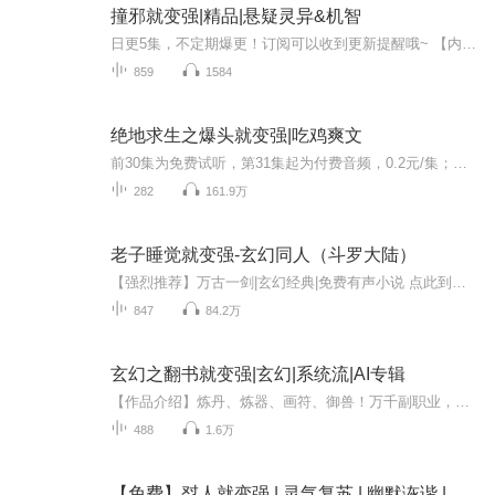
撞邪就变强|精品|悬疑灵异&机智
日更5集，不定期爆更！订阅可以收到更新提醒哦~ 【内容简介】 在繁忙的都市中，唐小宝是一名平凡的外卖小哥，日复一日地穿梭于高楼大厦之间。直到一次偶然的送餐，他的命运发生了翻天覆地的变化。在一次意外中，他撞上了富二代冯汉哲的豪车，却奇迹般地毫...
859
1584
绝地求生之爆头就变强|吃鸡爽文
前30集为免费试听，第31集起为付费音频，0.2元/集；日更2集，不定时爆更，多多评论订阅可加更哦~...
282
161.9万
老子睡觉就变强-玄幻同人（斗罗大陆）
【强烈推荐】万古一剑|玄幻经典|免费有声小说 点此到达专辑订阅收听【简介】：（智能AI）秦河穿越斗罗大陆，开局拥有满级魂力，任何对手一招解决。比比东：“秦河此子，恐怖如斯，定是我武魂殿大敌！”唐三：“没认识秦河之前，我觉得我是天才，现在我收回...
847
84.2万
玄幻之翻书就变强|玄幻|系统流|AI专辑
【作品介绍】炼丹、炼器、画符、御兽！万千副职业，我江辰翻书就能精通！手持系统，执掌荣耀，寰宇任我纵横【作者介绍】黑魔图【购买须知】1、本作品为付费有声书，前81集为免费试听，购买成功后，即可收听，可下载重复收听2、版权归原作者所有，严禁翻录...
488
1.6万
【免费】怼人就变强 | 灵气复苏 | 幽默诙谐 |