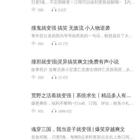
日更5集，不定期爆更！订阅可以收到更新提醒哦~ 【内容简介】 在平凡的现代都市，高中生沈重本是学业上的吊车尾，一次奇遇让他获得了神秘的'氪金系统'——金钱在这里成了提升技能的钥匙。从囊中羞涩到街头艺人的华丽转身，沈重利用系统赋予的天籁歌喉与吉...
395
3.6万
撞鬼就变强 搞笑 无敌流 小人物逆袭
青年贺云龙就因为爷爷临死前的一句话，毅然放弃了大好前程，经营起了纸扎店。老爷子临走那天，唯一的遗愿就是贺云龙能好好继承这家店面，发扬茅山道术，闯出茅山第一百零一代传人的名头。然而，那什么茅山第一百零一代传人的名头竟然被贺云龙当成了老爷子...
260
21.7万
撞邪就变强|灵异搞笑爽文|免费有声小说
故事简介 送餐员唐小宝遇亡灵袭击偶得亡灵探系统，从此神功护体，要风得风要雨得雨，打赏冥币小费还能兑换人民币。作者介绍 半块板糖：奇迹作者，代表作《撞邪就变强》，首发奇迹小说APP，欢迎阅读！主播介绍 奇迹AI：奇迹小说AI，分享免费好故事~本书...
200
17.4万
荒野之活着就变强丨系统求生丨精品多人有声剧
爆更爽听，福利不断哟~打call、订阅、评论：精美小礼品，现金红包，喜马月卡福利领不停！每晚七点准时更新，往下看有福利哦！...
501
1886.4万
魂穿三国，我当逆子就变强 | 爆笑穿越爽文
首发40集，日更5集，每晚8点准时更新点击右上角订阅才能看到更新提醒哦，主播每月一本新书，点击关注不迷路。首月福利多多，月卡红包大放送，详情请见下方海报。