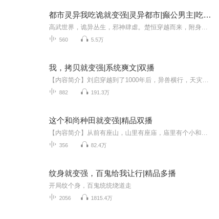
都市灵异我吃诡就变强|灵异都市|癫公男主|吃鬼变强|
高武世界，诡异丛生，邪神肆虐。楚恒穿越而来，附身天赋平庸的高中生之躯。然而，在他18岁时，竟从一女诡身上嗅到了食物的香气。自此，他便踏上了一条大吃特吃的不归路。午夜医院里的断头诡缘何频频惨叫？荒芜山村中的人皮诡为何不断哀嚎？单身公寓内的长...
560
5.5万
我，拷贝就变强|系统爽文|双播
【内容简介】刘启穿越到了1000年后，异兽横行，天灾人祸，唯有实力方可自保。但我是个修炼废柴怎么办？要死但幸好我的外挂觉醒了，只要拷贝就能变强。动物，植物，人类无所不能拷贝，哪怕是个死人我都拷贝出来。“小姐姐不要跑，我要拷贝你的盛世美颜。”...
882
191.3万
这个和尚种田就变强|精品双播
【内容简介】从前有座山，山里有座庙，庙里有个小和尚和老和尚……额……江涛穿越成了这个老和尚！“阿弥陀佛，老衲只会种田，不会修炼，更没有修为境界。”静心和尚（江涛）轻轻一掌拍翻一个分神期强者，无奈道。【作者/主播】作者：黑桃十叁 主播：九章...
356
82.4万
纹身就变强，百鬼给我让行|精品多播
开局纹个身，百鬼统统绕道走
2056
1815.4万