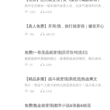
高中生吕树在一场车祸中改变人生，当灵气复苏时代来袭，他要做这时代的领跑者。物竞天择，胜者为王。……
1327
8.8万
【真人免费】开局:我，挨打就变强｜爆笑开心
781
188.2万
免费|一吞灵晶就变强|历尽坎坷|玄幻|
被家族称作废物的赖尘，惨遭家族成员唾弃。赖尘体内那异于常人的灵府成了他绝境逢生的法宝
37
1254
【精品多播】战斗就变强|系统流|热血爽文
简介：我这个人最大的特点就是喜欢战斗！战斗使人快乐！与天斗其乐无穷、与地斗其乐无穷、与人斗其乐无穷！卡斯表左 一 —— 林音、姚瑶妈妈（等）丛林小飞象 —— 欣小燕、禾长老（等）姚子衍 —— 姚瑶、姑娘（等）宁静每一天 —— 王琦、艾莉（等）栗子...
306
3.5万
免费|氪金就变强|都市小说&张扬&校花