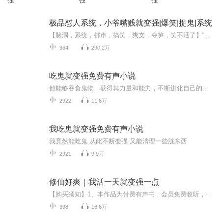
强
强
强
极品怼人系统，小爷嘴贱就变强|爆笑|捉鬼|系统
【脑洞，系统，都市，搞笑，爽文，夺笋，笑不活了】“好儿子，你爹前线吃紧，快给我烧几百亿先顶着！就这样的怪梦，程功一天能做好几个，可他一直没放心上。终于有一天，老爹气得在梦里骂道：“逆子，烧点钱这么费劲，你老子现在跟天庭干仗，军令如山！把...
364
290.2万
吃鬼就变强免费有声小说
他能够吞食鬼物，获得其力量和能力，不断进化自己的肉身。但是能力越大，所见的世界也就越加恐怖……
2922
11.6万
我吃鬼就变强免费有声小说
我竟然能吃鬼 从此不断变强 又能清理一些脏东西
2921
9.9万
修仙好爽｜我活一天就变强一点
【购买须知】1、本作品为付费有声书，会员免费收听，非会员购买成功后，即可收听，可下载重复收听。2、版权归原作者所有，严禁翻录成任何形式，严禁在任何第三方平台传播，违者将追究其法律责任。3、如在充值／购买环节遇到问题，您可通过页面右上方按钮，...
398
16.6万