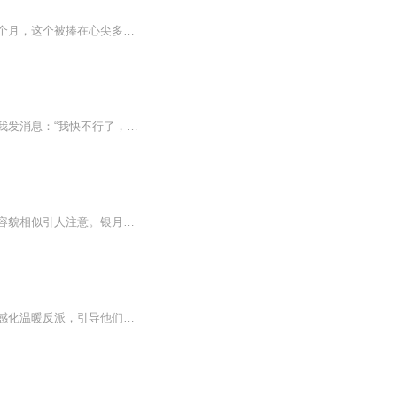
查出绝症的当天，她收到丈夫与白月光孕育新生命的照片。豪门婚姻沦为笑话，生命只剩三个月，这个被捧在心尖多年的男人，连施舍给她的真心都是掺着毒的。她咽下止疼药，藏起孕检单，在临死前精心策划一场假死。跳海那日所有媒体争相报道：周氏总裁抱着浮肿...
我的好朋友大旅游时被人贩子骗到缅甸，后染重病，血都快被抽干了。。。。她死之前，给我发消息：“我快不行了，你要小心。。。。”我呆住了，这个竟然是我最亲近的人。。。我瑟瑟发抖。。。。面对自己好友身处绝境，我决定冒一次险，身入虎穴。。。。
修真界开春大新闻，玄山派大师姐将嫁入秦国为二王妃。送嫁途中，送嫁人殷梓与美人师姐容貌相似引人注意。银月夫人好说媒，玄山派遮遮掩掩的婚事引发各方猜测，送嫁队伍在关注中前行。
无女主+救赎+快穿+黑化病娇+反派+1v1 为了活命，洛阳绑定了系统，穿越进不同的世界，感化温暖反派，引导他们走向光明未来。 洛阳兢兢业业，为反派掏心掏肺。 当洛阳以为自己功成可以复活的时候—— 黑化入魔的小徒弟扬着温柔至极的笑容：师尊，这万年寒冰...