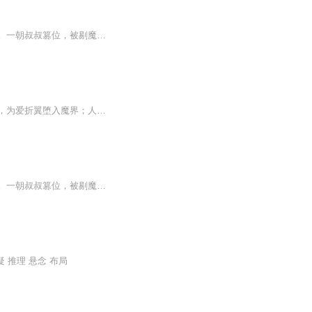
【内容简介】魔界骄子羿盼，古神至亲血脉嫡传，拥有魔界最纯正血统，高贵的让三界生畏。一朝叔叔篡位，被剔魔骨，除羽翅，封魔印。后又为了叔叔罪行抵命。天界西池瑶母的爱宠苍鸾神君桑泽，下界历劫成为修仙门派天赋异禀的弟子。天魔大战中，他打开了她的...
原著：《天使降临堕落的路西法》演播：星渚有声团队【剧情简介】天堂之巅的六翼炽天使，为爱折翼堕入魔界；人类少年的躯壳里，蛰伏着弑神的复仇之魂。他曾是光耀天界的六翼炽天使长路西法，却为魔王之女米丽甘愿背弃神座。当挚爱陨落于阴谋之刃，昔日天使...
【内容简介】魔界骄子羿盼，古神至亲血脉嫡传，拥有魔界最纯正血统，高贵的让三界生畏。一朝叔叔篡位，被剔魔骨，除羽翅，封魔印。后又为了叔叔罪行抵命。天界西池瑶母的爱宠苍鸾神君桑泽，下界历劫成为修仙门派天赋异禀的弟子。天魔大战中，他打开了她的...
疑 推理 悬念 布局