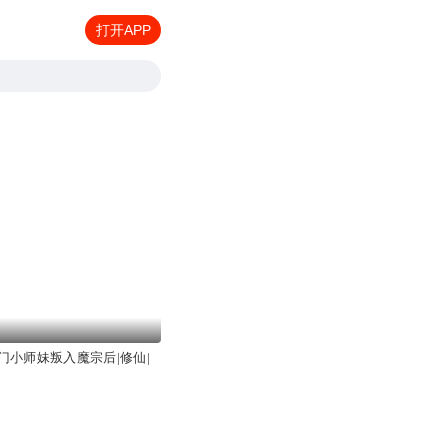
打开APP
门小师妹叛入魔宗后|修仙|