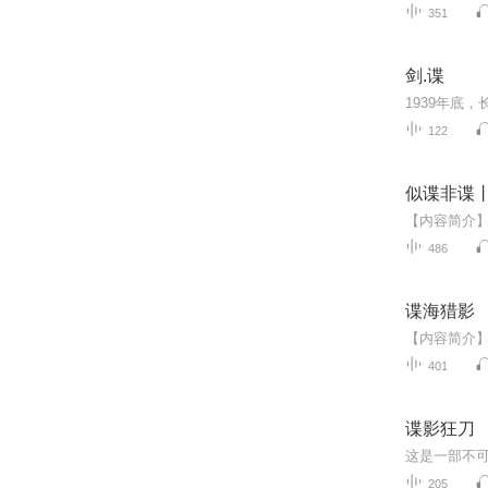
351
剑.谍
122
似谍非谍
486
谍海猎影
401
谍影狂刀
205