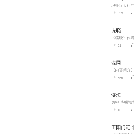
893
谍晓
61
谍网
555
谍海
16
正阳门记|