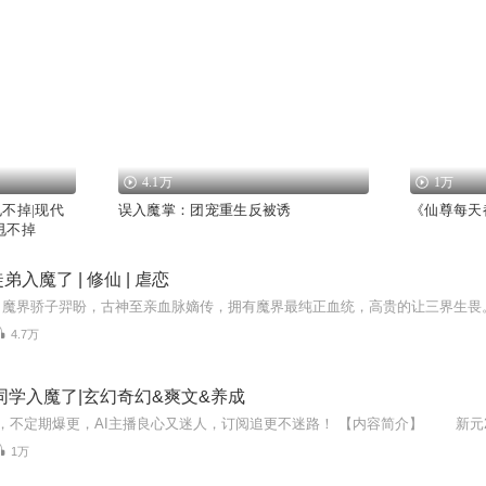
4.1万
1万
不掉|现代
误入魔掌：团宠重生反被诱
《仙尊每天
甩不掉
入魔了 | 修仙 | 虐恋
4.7万
同学入魔了|玄幻奇幻&爽文&养成
1万