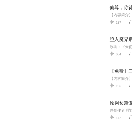
仙尊，你徒
197
堕入魔界
684
【免费】
196
原创长篇
原创作者 哑
142