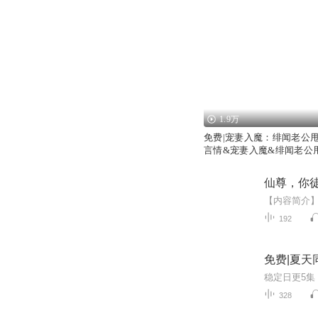
1.9万
免费|宠妻入魔：绯闻老公甩
言情&宠妻入魔&绯闻老公
仙尊，你徒弟
192
免费|夏天
328