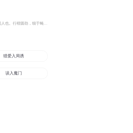
民二十五年春，故都琉璃厂书摊中，见一手写诗册，纸半破损，署名“花溪渔隐”，盖乾嘉时蜀人也。行楷圆劲，细于蝇头，中得一联“妻孥虽好非知己，得失原难论丈夫。”语颇隽，购归细读，诗百余首，媵以蜀中明季轶事十余则，约数万言，中有一则，题为《七杀...
猎爱入局诱宠间谍妻
误入魔门
重生之再入豪门
从入门到改行
谍战修仙