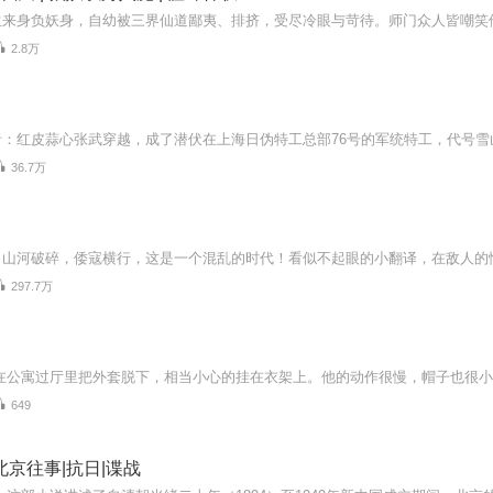
2.8万
36.7万
297.7万
649
北京往事|抗日|谍战