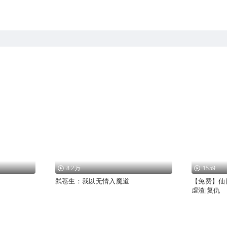
8.2万
1559
弑苍生：我以无情入魔道
【免费】仙
虐渣|复仇