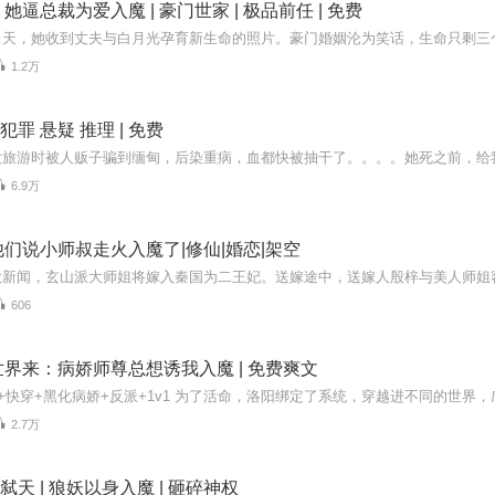
逼总裁为爱入魔 | 豪门世家 | 极品前任 | 免费
1.2万
 犯罪 悬疑 推理 | 免费
6.9万
们说小师叔走火入魔了|修仙|婚恋|架空
606
界来：病娇师尊总想诱我入魔 | 免费爽文
2.7万
狼弑天 | 狼妖以身入魔 | 砸碎神权