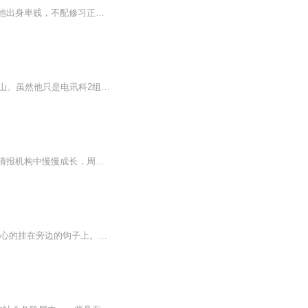
狼妖狼天行生来身负妖身，自幼被三界仙道鄙夷、排挤，受尽冷眼与苛待。师门众人皆嘲笑他出身卑贱，不配修习正统道术，认定他只是神明手中任人摆布的玩物，一生被困宿命牢笼，永远逃不出天道桎梏、神权掌心。世人偏见、天道不公，从未磨灭他骨子里的桀骜与...
《谍晓》作者：红皮蒜心张武穿越，成了潜伏在上海日伪特工总部76号的军统特工，代号雪山。虽然他只是电讯科2组的小小组员，但他依旧能：设计钓鱼，让叛变的汉奸走狗穷途末路；排查间谍，让潜伏在我方的日伪特务无从遁形；窃取情报，让正面侵略的日伪军损失...
【内容简介】山河破碎，倭寇横行，这是一个混乱的时代！看似不起眼的小翻译，在敌人的情报机构中慢慢成长，周旋、钻营、拉拢、打击，编制出自己的一张大网，屡建奇功不断升迁。可谁能想到，他却是一个三方间谍呢？【作者/主播简介】作者：深蓝的国度，网络...
唐密·毕赐福在公寓过厅里把外套脱下，相当小心的挂在衣架上。他的动作很慢，帽子也很小心的挂在旁边的钩子上。他的妻子正在起居间坐着，用土黄色的毛线织一顶登山帽，他端端肩膀，换上一脸果敢的笑容，走了进去。