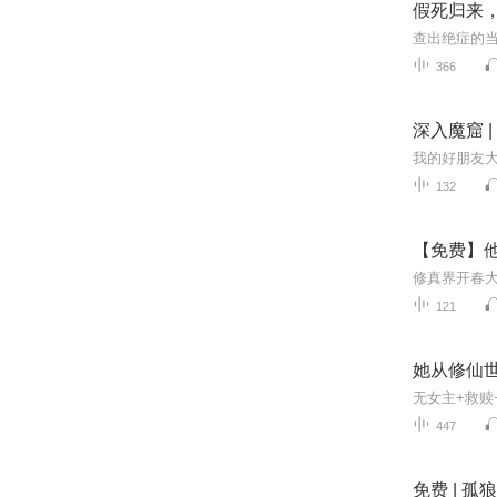
假死归来，她
366
深入魔窟 |
132
【免费】他
121
她从修仙世
447
免费 | 孤