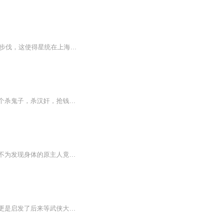
1939年底，长沙会战后，抗战进入僵持阶段。同时，汪精卫在上海加紧了伪国民政府的成立步伐，这使得星统在上海的除奸行动更加频繁地展开……汪精卫内阁重臣秦文廉为了完成汪与日本秘密签署卖国条约，使伪政府可以顺利成立来到了上海。军统冯如泰小组执行了...
【内容简介】还是陈刚，还是魂穿。不过，这次没有金手指，也没有救命的灵泉水。就是一个杀鬼子，杀汉奸，抢钱的故事。【作者/主播】作者：中年老大哥 主播：万历大帝有声小说【购买须知】1、本作品部分集数为免费试听。2、版权归原作者所有，严禁翻录成任...
【内容简介】方不为在一次抓捕持枪重犯行动中，中弹牺牲，穿越到了民国。醒来之后，方不为发现身体的原主人竟然是军统的一名特务。方不为以为，凭借自己的经验和能力，还有对大局的先知，就算不能大杀四方，威名赫赫，至少也能杀的日谍和汉奸魂飞魄散，屁...
这是一部不可多得的武侠佳作！书中一些典型的情节让听着频频心领神会！主人公的形象，更是启发了后来等武侠大家的诸多作品！在叙述手法上堪称大手笔，小说由此及彼，逐步推进，将核心人物的面纱一步步解开，与敌人斗智斗勇！主角之间的爱情纠葛都随着情节...