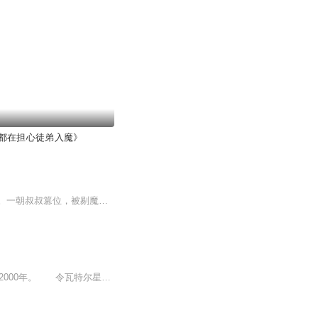
都在担心徒弟入魔》
【内容简介】魔界骄子羿盼，古神至亲血脉嫡传，拥有魔界最纯正血统，高贵的让三界生畏。一朝叔叔篡位，被剔魔骨，除羽翅，封魔印。后又为了叔叔罪行抵命。天界西池瑶母的爱宠苍鸾神君桑泽，下界历劫成为修仙门派天赋异禀的弟子。天魔大战中，他打开了她的...
稳定日更5集，不定期爆更，AI主播良心又迷人，订阅追更不迷路！ 【内容简介】 新元2000年。 令瓦特尔星人惶惶不安的末世戏剧性扭转为跨世，新世纪银翼年来临，但随着大大的喜悦和期待，新世纪和旧世纪的交替过程中，一系列奇幻的人事也随之发生...