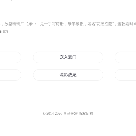
8万
宠入豪门
谍影战妃
谍者人生
不入宫门不为妃
© 2014-
2026
喜马拉雅 版权所有
国师风云谍影