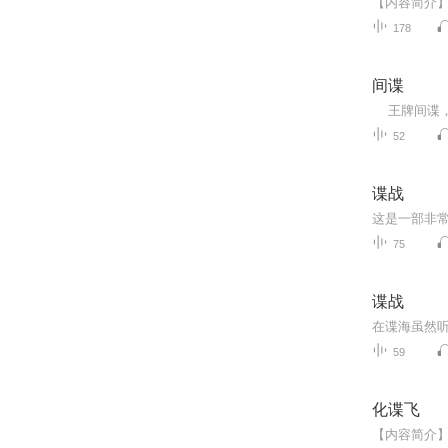
178
间谍
王牌间谍，是
52
谍战
75
谍战
59
化谍飞