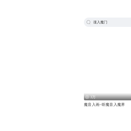
谍入魔门
3万
魔音入画~听魔音入魔界