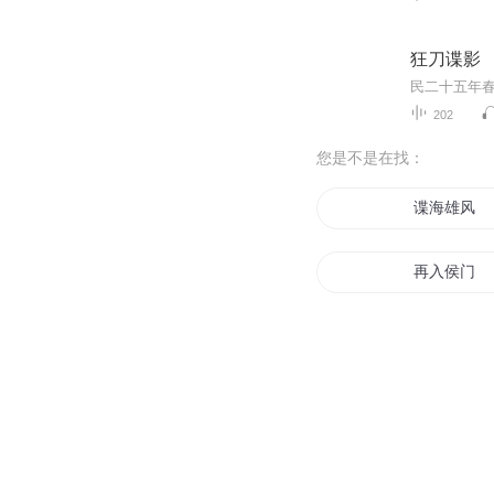
狂刀谍影
202
您是不是在找：
谍海雄风
再入侯门
道门入侵
再入豪门
谍海谍中谍