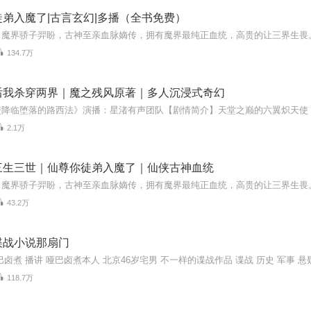
弟入魔了|古言玄幻|多播（全书免费）
134.7万
后我杀穿两界｜魔之残风原著｜多人沉浸式奇幻
2.1万
三生三世｜仙尊你徒弟入魔了｜仙侠古神血统
43.2万
谍战小说那扇门
巴卤煮 播讲 哑巴卤煮本人 北京46岁宅男 不一样的谍战作品 谍战 历史 军事 悬
118.7万