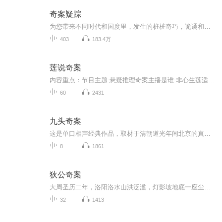
奇案疑踪
为您带来不同时代和国度里，发生的桩桩奇巧，诡谲和惊悚的小故事! 同时邀请每一个喜欢推理断案的你，让我们共同来侦破一件件小小的疑案！本专辑已完结，感谢大家长久以来的收听与陪伴！(本专辑仅为有声爱好者学习交流使用)
403
183.4万
莲说奇案
内容重点：节目主题:悬疑推理奇案主播是谁:非心生莲适合谁听:喜欢推理侦探的小伙伴主播的话:这是一个安静演播奇案推理类小说的专辑，无后期剪辑配乐，主播单播版，用最真实、最真诚的声音，希望在每一个宁静的夜晚伴你入眠。
60
2431
九头奇案
这是单口相声经典作品，取材于清朝道光年间北京的真实案件，讲述了一起由误会引发的连环血案：塔大误会杀错人：塔大听信谣言，怀疑弟弟塔二与妻子有染，夜晚持刀潜入卧室，误杀了私会的白芍药（邻居）和小蜜罐儿（和尚徒弟），砍下头颅。连锁反应：塔大抛...
8
1861
狄公奇案
大周圣历二年，洛阳洛水山洪泛滥，灯影坡地底一座尘封百年的古祠轰然现世。祠内千盏陶制长明灯完好如初，十二具黑袍枯骨跪拜无头石像，一桩掩埋隋代宫廷的滔天秘案，随浊流重见天日。四名上山樵夫偶然窥见祠中异象，当夜尽数惨死，尸身周身无伤，唯独双眼...
32
1413