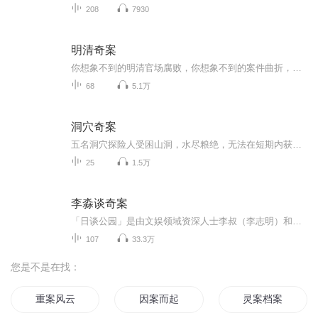
208
7930
明清奇案
你想象不到的明清官场腐败，你想象不到的案件曲折，来听吧！
68
5.1万
洞穴奇案
五名洞穴探险人受困山洞，水尽粮绝，无法在短期内获救。为了维生以待救援，大家约定抽签吃掉其中一人，牺牲他以救活其余四人。威特摩尔是这一方案的最初提议人，但在抽签前又收回了意见。其他四人仍执意抽签，并恰好选中了威特摩尔做牺牲者。获救后，这四...
25
1.5万
李淼谈奇案
「日谈公园」是由文娱领域资深人士李叔（李志明）和小伙子（冯广健）共同主持的脱口秀播客节目，畅聊电影音乐文学动漫热门作品，分享旅行美食消费时尚生活方式，更有各路名人趣士谈天谈地谈笑风生谈未来过去。我想说的，你想听的，都在日谈公园。
107
33.3万
您是不是在找：
重案风云
因案而起
灵案档案