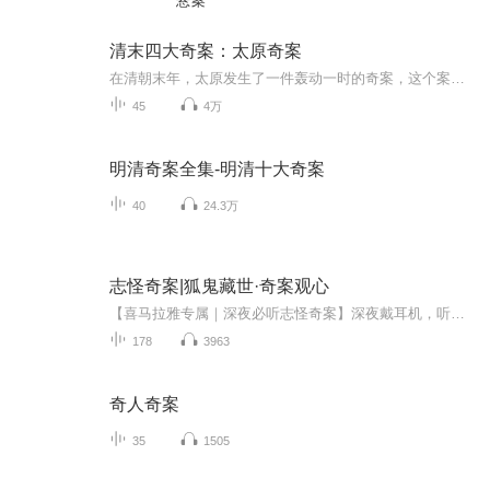
悬案
清末四大奇案：太原奇案
在清朝末年，太原发生了一件轰动一时的奇案，这个案件因其错综复杂的情节和众多疑点而被称为“太原奇案”。这个故事不仅仅是一个简单的犯罪调查，它反映了当时社会的动荡不安和人性的扭曲，对于我们了解当时的社会风貌和人文环境具有一定的参考价值。案件...
45
4万
明清奇案全集-明清十大奇案
40
24.3万
志怪奇案|狐鬼藏世·奇案观心
【喜马拉雅专属｜深夜必听志怪奇案】深夜戴耳机，听狐仙低语，探古宅秘事！拨开志怪的迷雾，一半是狐鬼仙缘的诡谲奇幻，一半是人间烟火的恩怨纠葛——婆媳反目、亲友猜忌、善恶交锋，每一则奇案都裹着一层灵异外衣，内核却是最真实的人间世相。100个独立故...
178
3963
奇人奇案
35
1505