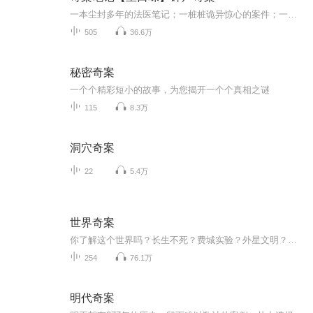
一本尘封多年的法医笔记；一桩桩诡异惊心的案件；一段曲折离奇的破案经历。是封建迷信下的愚昧！是正义与邪恶的交锋！是灵魂的审判与救赎！是人性,道德,价值,生命的发人深省......真相背后还隐藏着什么？嘘！！不要说话！因为....
505
36.6万
秘密奇案
一个个精彩短小的故事，为您揭开一个个真相之谜
115
8.3万
洞穴奇案
22
5.4万
世界奇案
你了解这个世界吗？长生不死？费城实验？外星文明？灵异事件？有太多事件人类不知道真相，下面就跟我一起探索这个世界的真相吧！！声明：原作者是B站UP “我是大佬K” 喜欢请关注
254
76.1万
明代奇案