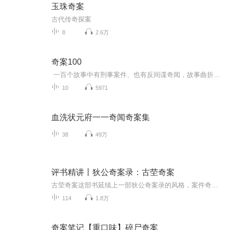
玉珠奇案
古代传奇探案
8
2.6万
奇案100
一百个故事中有刑事案件、也有反间谍奇闻，故事曲折生动、情节扑朔迷离。奇案100案件虽小，但疑点颇多。大千世界，无奇不有，惊险跌宕，妙趣横生。形形色色，迷雾缭绕，令人神往。听着这些故事，能从中获得智慧的启迪和无穷的乐趣。
10
5971
血洗状元府一一奇闻奇案集
38
49万
评书精讲丨狄公奇案录：古茔奇案
古茔奇案这部书延续上一部狄公奇案录的风格，案件奇特，案情诡谲。意料之外，情理之中。古坟旧墓，生死迷局，夺财争宝，扑朔迷离。年轻的狄仁杰继续抽丝剥茧，推理案情。有命悬一线的生死较量，有惊心动魄的强手对决，有荡气回肠的侠骨柔情，有诙谐幽默的...
114
1.8万
奇案笔记【重口味】碎尸奇案