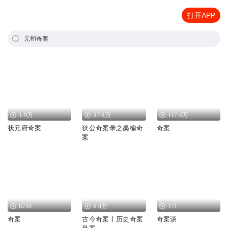
打开APP
元和奇案
1.9万
37.6万
117.6万
状元府奇案
狄公奇案录之桑榆奇
奇案
案
8250
6.9万
171
奇案
古今奇案丨历史奇案
奇案谈