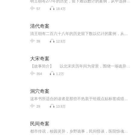
明王朝有277年的历史，留下难以数计的案例，从中选择一些“奇案”，其目的不在于解释“奇”字，而是在于发现古人的智慧。因为一个“奇”字，既有案情的离奇，又有破案的神奇，更有人情的奇幻，还有鬼神莫测奇巧。奇才、奇行、奇技、奇怪、奇思、奇略、奇情...
57
18.4万
清代奇案
清王朝有二百六十八年的历史留下数以亿计的案例，从中选择一些[奇案]，是因为案情离奇带有悬疑在破案过程中，不但有非常规的侦察，也有合乎情理的推理，还有出乎意料的审讯方式。奇案中既有惊天动地的密谋黑幕，又有惊心动魄的政治斗争，还有变幻离奇的人...
39
12.9万
大宋奇案
【故事简介】 以北宋庆历年间为背景，围绕一场诡异的漕运失银案展开，层层递进的剧情设计，三线并行的叙事结构，让读者在紧张刺激的探案过程中，感受历史的厚重。同时，作品深度植入历史文化元素，如大运河、海上丝绸之路等，不仅增加了故事的真实...
354
1.2万
洞穴奇案
这本书所适合的读者是那些不热衷于给观点贴标签或猎寻虚幻、但对严肃而富有意义的论证充满兴趣的人
29
13.9万
民间奇案
都市传说，校园灵异，乡野诡事，民间怪谈，医院惊魂！ 好听上头的鬼故事，一魂上头，伴你入眠！ 喂给你的恐惧，就作为你的晚餐，侵蚀你藏匿与心里的灵异幻梦。 也许是你从未见过的世界另一面。