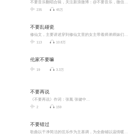
不要音乐翻唱合辑，关注新浪微博：@不要音乐，微信公众号搜索：不要音乐，最IN的校园音乐红人，抱走不谢。
235
45万
不要乱碰瓷
修仙文，主要讲述穿到修仙文里的女主带着师弟师妹们努力修炼，不断进阶变强的故事。这本书我不羡慕女主如何天赋异禀，既是天才符师，又是顶级炼器师，只羡慕男主这条又懒又娇的小蛇妖能够悠哉咸鱼躺，女主搞事业从头忙到尾，还要关爱小师弟的身心健康……
113
10.8万
伦家不要嘛
19
3.3万
不要再说
《不要再说》作词：张胤 张健中...
2
159
不要错过
歌曲以干净简洁的弦乐作为主基调，为全曲铺以温情暖心的情绪，张明细腻纯粹的嗓音响起，更为歌曲增添一份真挚，一股难以言明的温暖意味弥漫开来，短促的鼓点过后节奏转变，细水长流的曲调多了些许明朗，歌声中的情感也愈加饱满。婉转柔长的唱腔，在意想不到的段落停顿，令人耳目一新，积极面对生活，欣然迎接爱情的心态悄然传递。...