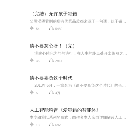
（完结）允许孩子犯错
父母渴望看到的所有优秀品质都来源于一句话，孩子错了也没关系。父母要相信孩子有变得更好的能力，相信孩子，相信他们都有能力在“犯错-修正错误-成长”的循环中迂回前进
54
5450
请不要灰心呀！（完）
满腹心绪化为句句诗行，在人生的终点处开出绚丽之花。 ——柴田丰 柴田丰阿婆诗作的魅力，就在于它能像清风一样，能像阳光一样，使读者的心灵产生柔嫩枝条般的弯曲、颤动。诗歌结尾处那种看似不经意的安排，其实是深知眼泪滋味之人所特有的睿智，在轻柔地抚慰着我们的心灵。 ——诗人 新川和江 作者简介 柴田丰，1911年出生于日本枥木县。整整一个世纪来，她经历了一战、二战、战后重建、泡沫经济、经济破裂等一系列社会动荡，92岁开始写诗。她的诗在日本六大报《产经新闻》刊登后反向巨大，处女诗集《请不要灰心呀！》一经出版，即风靡整个日本，畅销150万册。
36
2914
请不要辜负这个时代
2013年6月，一篇名为《请不要辜负这个时代》的长篇博文在各大网站论坛、博客、微博、微信中被网民广为传播，文章至今转发量、访问量达3000万次。该文针对网上一些不负责任的言论、一些违背基本常识的谣言，通过大量的案例举证一一批驳，洋溢着浓浓的...
5
4万
人工智能科普《爱犯错的智能体》
本专辑将以系列的形式，由作者本人亲自详细解读人工智能科普著作《爱犯错的智能体》。主要内容包括：1、人工智能的历史发展、近况及发展趋势，现有人工智能的不足是什么？机器人有可能超越人类和其他智能体吗？人类和其他智能体有哪些目前机器无法模仿的能力？未来世界可能会是如何的？机器会不会取代人类？讲者介绍：作者，张军平，复旦大学计算机科学技术学院，教授、博士生导师，主要研究方向包括人工智能、机器学习、图像处理、生物认证及智能交通。他是中国自动化学会混合智能专委会副主任，中国人工...
13
6925