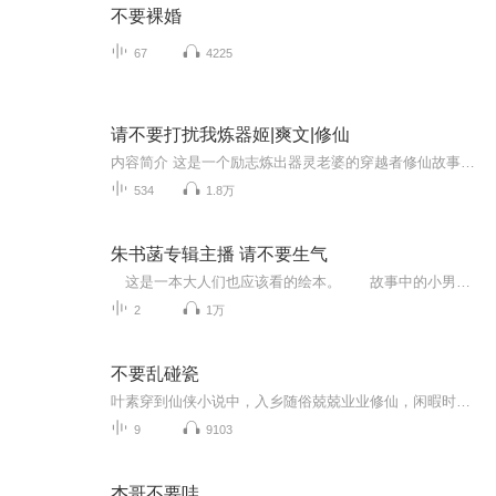
不要裸婚
67
4225
请不要打扰我炼器姬|爽文|修仙
内容简介 这是一个励志炼出器灵老婆的穿越者修仙故事魔教教主:“七宝兄弟，有空吗?出来喝酒啊~”小剑魔:“不去，我要炼器。”"诛仙剑阵，起!""今天，谁敢阻止我炼老婆，不是，炼法宝，谁就死!!!""不去，我要炼器。”大师姐:"师弟，我刚接了一个任务，有八...
534
1.8万
朱书菡专辑主播 请不要生气
这是一本大人们也应该看的绘本。 故事中的小男孩经常挨批评：他总是做一些自己觉得没有什么不妥但是在大人眼里却很不对的事情，所以总是惹大人生气。但是他在心里是多么希望大家都不要生他的气呀。当我看到小男孩在纸条上一个字一个字写下他的七夕愿...
2
1万
不要乱碰瓷
叶素穿到仙侠小说中，入乡随俗兢兢业业修仙，闲暇时围观男女主谈情说爱、分分合合。她生活过得有滋有味，还有狗血偶像剧看。 万万没想到妖界有条小蛇冒充人，来千机门当弟子，偏偏这条小蛇功力不行，妖气四溢，蛇尾经常一不留神冒出来。作为一个爱好和...
9
9103
杰哥不要哇