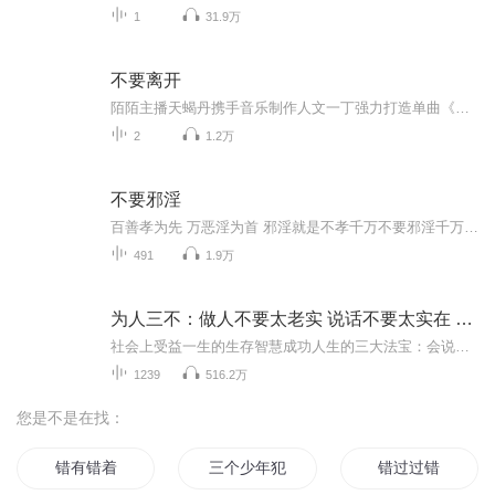
1
31.9万
不要离开
陌陌主播天蝎丹携手音乐制作人文一丁强力打造单曲《不要离开》，带着对音乐的热爱，一路前行。《不要离开》以失恋女生为背景，表达在爱情里失去挚爱的苦楚，天蝎丹独具穿透力的声音将情感充分抒发。旋律间展现挥洒自如的动态美，与循序渐进的歌词感情相互交融，表达出对离开恋人的不舍，但最终决定放手的坚定。极具创意的表达手法带领我们感受着一次次的情绪高潮，演绎出一场沉浸式音乐表演。 ...
2
1.2万
不要邪淫
百善孝为先 万恶淫为首 邪淫就是不孝千万不要邪淫千万不要邪淫千万不要邪淫
491
1.9万
为人三不：做人不要太老实 说话不要太实在 不要太本分
社会上受益一生的生存智慧成功人生的三大法宝：会说话 会做人 会做事一套让你在事业、社交和生活中左右逢源的成功宝典一套全面提高为人处世技巧、改善人际关系的经典之作本专辑预计400集，每天两更，欢迎订阅+好评~【内容简介】做人是一门哲学，更是一种境...
1239
516.2万
您是不是在找：
错有错着
三个少年犯
错过过错