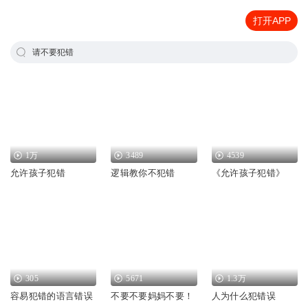
打开APP
请不要犯错
1万
3489
4539
允许孩子犯错
逻辑教你不犯错
《允许孩子犯错》
305
5671
1.3万
容易犯错的语言错误
不要不要妈妈不要！
人为什么犯错误