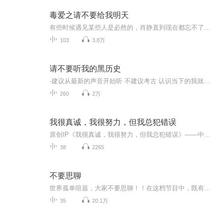
毒爱之请不要给我明天
有些时候遇见某些人是必然的，肖静直到现在都忘不了两年前，公司的一场年会，那是她第一次见到张浩，张浩以客户代表的身份出席坐在台前，而肖静则坐在一个角落处，冷眼旁观。张浩很特别，他的眼神，总是有一种很忧郁的感觉，而肖静则是对他十分的好奇…【作者/主播】作者妖精JKK；主播凤尾喵【购买须知】1.本书为付费有声书，如在充值/购买环节遇到问题，可以通过页面上方按钮，分享至微信内使用微信支付完成购买。在订阅或付费过程中，如有任何问题可搜索公众号【bestxml...
103
3.8万
请不要听我的黑历史
-建议从最新的声音开始听 不建议考古 认识当下的我就够了-『遇见无声的文字 遇见有声的倾诉 遇见一花一叶 遇见大千世界』只读想读的。多声线 根据内容微调 -这里主播 元宝/诗云 17年开始播音
260
2万
我很真诚，我很努力，但我总犯错误
原创IP《我很真诚，我很努力，但我总犯错误》——中国阿憨的幽默有声全集，全部文稿独立原创并完成版权登记，采用温润AI人声完整播报演绎。主角阿憨心地单纯善良、憨直真诚、天真宽厚，性格略带胆小，想法清奇跳脱；在职场、家庭、日常人际交往里，总因一...
38
2265
不要思聊
世界孤单喧嚣，大家不要思聊！！在这档节目中，既有二次元的奇妙世界，精彩的小说、迷人的动漫、扣人心弦的广播剧，也有真实生活里姐妹间无拘无束的爱胡扯。这是一档专门分享给那些爱听胡扯的朋友们的节目，有趣的话题、欢乐的氛围，就等你来听来聊，缺你...
35
20.1万