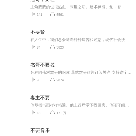
主角贱贱的也很热血，末世之后。超术异能。觉，脊，力，藏，体，前期的力量划分。
141
5561
不要紧
在人生中，我们总会遭遇种种痛苦和迷惑，现代社会快节奏与高压更让我们的心灵时时处于煎熬之中。而这一切在星云大师看来，都是由于不明了生命的实相所致。在本书中，大师按照“生、老、病、死”这条主线，以因缘法向人们揭示关于生命的真相，主题包括了人...
74
3823
杰哥不要啦
各种阿伟对杰哥的咆哮 花式杰哥欢迎订阅关注 支持这个专辑-------------------------------------------------------------------------------------每兩天一更 欢迎持续关注创建时间:2023年12月25日播放数裡程盃:(YY/MM/DD)-----------------------------...
9
2874
妻主不要
他琴棋书画样样精通。他上得厅堂下得厨房。他谨守闺训又貌美如花。最初的时候，他纵有千般好，她就是不要。后来的时候，他没了千般好，她一生不离。...
18
17.1万
不要音乐