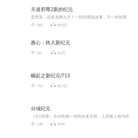
天道邪尊2新的纪元
是堕落，还是龙腾九天？一样的黑道故事，不一样的黑道传说…… 面对阴谋，看主角如何一步步成长为一个恐怖的存在。天涯无角海做岸，山峰无顶人做峰。经典黑道为你呈现！ 南海风云，琉球复辟，收复国土，拓展疆域，屠灭日本...尽在黑道...
303
53.6万
惠心：跨入新纪元
53
9.4万
崛起之新纪元/713
713
30.7万
分域纪元
（共136章）在AI统御一切的未来文明，人类被人格与价值评分决定命运。底层少年顾临因“低适配人格”被文明抛弃，却逐渐发现：这个高度繁荣的世界，正在慢性杀死人性，而真正危险的，从来不是贫穷，而是“完美”。
136
4744