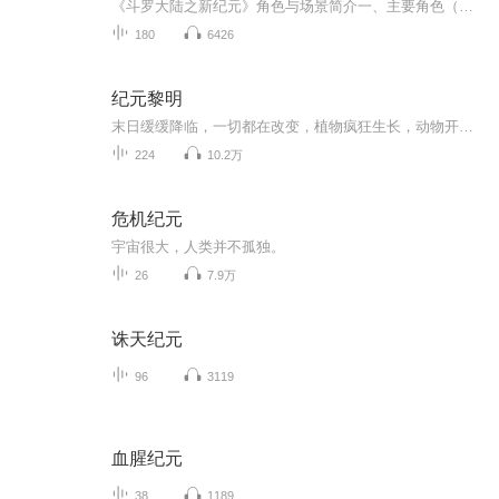
《斗罗大陆之新纪元》角色与场景简介一、主要角色（一）龙蛇宗成员1.梓豪◦武魂：经历多次变化，曾有藤蔓武魂，后获得古龙武魂等。藤蔓武魂可操控粗壮的藤蔓进行攻击、束缚敌人或辅助攀爬等；古龙武魂则拥有强大的力量与威严，能发出震天的龙吟，以强大的...
180
6426
纪元黎明
末日缓缓降临，一切都在改变，植物疯狂生长，动物开始变异，粮食紧缺，看罗远带着系统为生存而战！
224
10.2万
危机纪元
宇宙很大，人类并不孤独。
26
7.9万
诛天纪元
96
3119
血腥纪元
38
1189