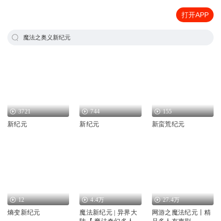
打开APP
魔法之奥义新纪元
3721
744
155
新纪元
新纪元
新蛮荒纪元
12
4.4万
27.4万
熵变新纪元
魔法新纪元 | 异界大
网游之魔法纪元丨精