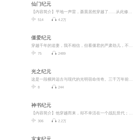
仙门纪元
【内容简介】平地一声雷，聂晨居然穿越了......从此修仙得道，成就万古传奇等等，她的腿咋那么短？天啊！她怎么变成了一株莲藕！还是那种瘦弱矮小，连花都不开的小身板！不过她不怕，照样修仙悟道，照样驰骋天地但当那一天，她站在这个世界的尽头，身边却...
514
4.2万
僵爱纪元
穿越千年的追妻，我不相信，但看僵君的严肃劲儿，不像演的！王的女人？谁？我？他，狐面，蜂腰，大长腿！我，邪骨，贪吃，爱捉鬼！
75
2489
光之纪元
这是一段横跨远古与现代的光明宿命传奇。三千万年前，史前文明覆灭，深渊黑暗与远古凶兽深埋大地、静待复苏；三千万年后，和平时代落幕，黑暗势力尽数苏醒，妄图吞噬世间所有生机。平凡少年承接千年光之意志，化身破晓巨神，以微光守苍生、以热血破黑暗，...
8
244
神书纪元
【内容简介】他穿越而来，却不幸活在一个战乱世代；他本是皇子，却被迫流浪在外，颠沛流离；仙道无道，视百姓为刍狗；朝廷不仁，视百姓为鱼肉；世家不义，视百姓为猪狗。拔起长剑，骑上战马，纵横天下，革除弊世。天道不平，我平之；天地不公，我公之；人...
306
2.2万
灾末纪元