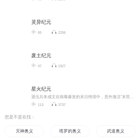
灵异纪元
65
2256
废土纪元
47
1927
星火纪元
退伍兵朱成文在病毒爆发的末日绝境中，意外激活“末世生存管理系统”。他从解救一名女护士开始，一步步清理丧尸、吸纳幸存者，占据社区建立据点“灯塔”。凭借系统与智慧，他率先恢复水电，并发行以“信用点”为基础的内部货币，构建起以劳动和战斗贡献换...
113
3737
您是不是在找：
灭神奥义
塔罗的奥义
武道奥义