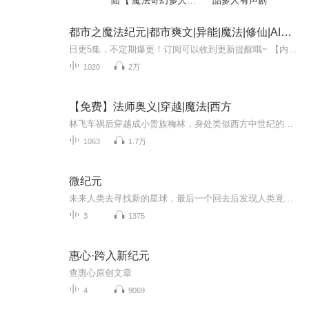
陆【 魔法奇幻多人有
品多人有声剧
声剧 】
都市之魔法纪元|都市爽文|异能|魔法|修仙|AI电子书
日更5集，不定期爆更！订阅可以收到更新提醒哦~ 【内容简介】 在未来魔法科技交织的世界，重生灵魂苏林在安逸中醒来，背负着孤儿的身份与封印的力量。六岁开魔仪式的揭幕，揭示了河童的阴谋与亲族的贪婪。面对昔日家产的掠夺者，苏林燃起复仇之火，踏上艰...
1020
2万
【免费】法师奥义|穿越|魔法|西方
林飞车祸后穿越成小贵族梅林，身处类似西方中世纪的世界。他记忆混乱，努力适应新生活，知晓有未婚妻艾薇儿，还将去教会训练。途中见识到落后的环境与城防团骑士等，一场异世冒险即将展开。
1063
1.7万
微纪元
未来人类去寻找新的星球，最后一个回去后发现人类竟然换了一种生活方式，人类发现自己即将面临一场来自太阳的灾难....
3
1375
惠心·跨入新纪元
查惠心原创文章
4
9069