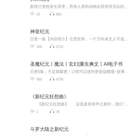
新西兰突然发生异变，所有人类和动物全部变得无比的饥饿，疯狂暴食的同时，身体变化成为怪物。厨师白易带着女儿一步步挣扎求生，然后才发现，整个新西兰已经成为了魔鬼岛。而这，仅仅是世界变化的开始。从强大的肉体力量开始，到玄奥神秘的功法、再到绚丽...
15
865
神皇纪元
日更一集【内容简介】古荒世界，一个万年来无人可成就神明的世界。项战，一个十二岁的少年人，却因为一次的意外，大梦一觉，梦中度过百年人生。滚滚红尘项战看不破，生老病死项战看不透。长生不死才是项战的追求。手握三尺青锋，号令天下众生是属于项战的...
258
5722
圣魔纪元丨魔法丨玄幻|重生爽文丨AI电子书
日更5集，不定期爆更！订阅可以收到更新提醒哦~故事简介这片大陆，有魔法，有魔兽，有精灵，有城主……作者介绍作者：圣魔，奇迹作者，作品《圣魔纪元》，首发奇迹小说App，欢迎阅读！主播介绍男生小说朗读机_奇迹：奇迹小说男频播讲AI，一个有感情的朗读...
650
4735
《新纪元狂想曲》
【新纪元狂想曲】 这是参加有声之夜时，我们“非正常战队”的团队制作。 在这里也非常感恩我们班主任：九渊青主的悉心教导！！！！ 从文本的确立开始，我写了5000多个字，删到2000，真的是头疼，我的队员也在帮忙删，说...
1
75
斗罗大陆之新纪元