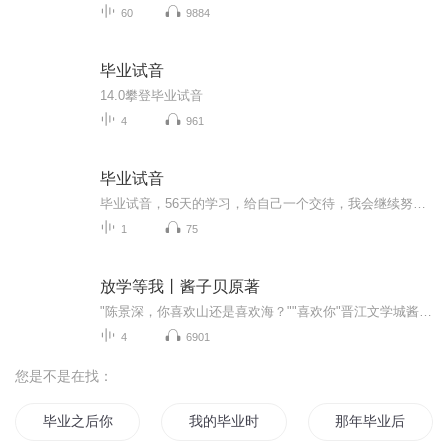
60
9884
毕业试音
14.0攀登毕业试音
4
961
毕业试音
毕业试音，56天的学习，给自己一个交待，我会继续努力的。
1
75
放学等我丨酱子贝原著
"陈景深，你喜欢山还是喜欢海？""喜欢你"晋江文学城酱子贝原著青春校园耽美文一一一一一一一一一一一一一一一一一一一搬运视频
4
6901
您是不是在找：
毕业之后你不是我的
我的毕业时代
那年毕业后