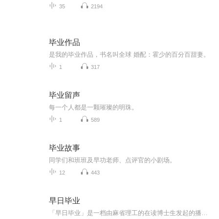
35
2194
毕业作品
是我的毕业作品，书名叫全球 婚配：霍少的百分百甜妻。
1
317
毕业留声
每一个人都是一颗璀璨的明珠。
1
589
毕业故事
同学们和班班及早功老师、点评官的小剧场。
12
443
早日毕业
「早日毕业」是一档由麻省理工的在读博士生发起的播客节目。分享博士生日常，深挖博士生在学业和生活中的挣扎，并分享在高压高强度的学习工作中如何拒绝内卷，减少内耗，扎根于当下，以及寻找在读博旅程中的意义。希望这档播客，可以陪伴你走完PhD的漫漫长...