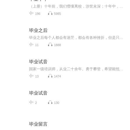
（上册）十年前，我们懵懂离校，涉世未深；十年中，我们无知者无畏，锐不可当；十年后，我们为梦想笃行，波澜不惊。毕业十年，我们站在时光的夹缝中，静看岁月的纹路，笑对生命的成长，嘴角上扬。（下册）十年，长到我们相知相爱却很艰难地相守；十年，短...
196
5985
毕业之后
毕业之后每个人都会有迷茫，都会有各种挫折，但是只要勇往无前，我们总会找到属于自己的方向。
11
1888
毕业试音
国家一级培训师，从业二十余年。勇于攀登，希望能抵达人生的喜马拉雅。
13
1474
毕业试音
2
130
毕业留言