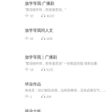
放学等我·广播剧
“繁花喻作情，陌巷逢景深。”
67
40.4万
放学等我同人文
20
1035
放学等我｜广播剧
“繁花喻作情，陌巷逢景深” 一切都是转载 侵权会删
18
3.2万
毕业作品
角色音：你们都告诉我，这样的事情，没有必要生气，没有必要伤心，说我是成年人了，要学会去控制自己的情绪，但是，成年人就不是人了吗? 成年人也有控制不了，情绪崩溃的时候啊，凭什么成年人就必须活的那么压抑? 成年人就得所有的苦都往肚子里吞吗?我是个...
1
339
毕业十年