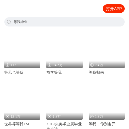
打开APP
等我毕业
112
94.2万
7.4万
等风也等我
放学等我
等我归来
13.1万
1.3万
1.3万
世界等等我FM
2019央美毕业展毕业
等我，你别走开