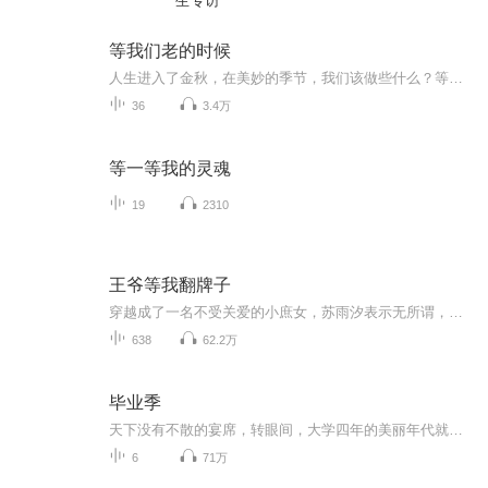
生专访
等我们老的时候
人生进入了金秋，在美妙的季节，我们该做些什么？等我们老的时候，回想起今天每一个酸甜苦辣的瞬间，都会淡然的回首一笑。多少的楼台烟雨，多少的辛酸无奈，都会在这回首一笑中随风而逝。
36
3.4万
等一等我的灵魂
19
2310
王爷等我翻牌子
穿越成了一名不受关爱的小庶女，苏雨汐表示无所谓，可被嫡母设计成了嫡姐的陪嫁滕妾，苏雨汐就不能淡定了……堂堂一个现代白领精英，你让我去当小？别说门，窗都没有！该装傻的时候要装傻，该发飙的时候，就得发飙！
638
62.2万
毕业季
天下没有不散的宴席，转眼间，大学四年的美丽年代就快到了要结束的时候。回首这四年，有过欢乐兴奋、也有痛苦悲伤，付出过汗水泪水，也有收获与成就。有人说过，忘记过去就意味着背叛，所以，我们回味过去，为的是未来。
6
71万