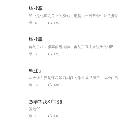
毕业季
毕业是化蝶之路上的驿站，也是另一种热爱生活的开启仪式。学习一直在线，进步一再积累，个人成长与岁月同步！
4
135
毕业季
再见了相互嫌弃的老同学，再见了来不及说出的谢谢，再见了我爱的每一个人；再见了，我的学生时代！
6
4.2万
毕业了
本专辑主要是课程学习期间的作业成品展示，从小白到精英再到进阶与CV的成长，从不会后期到后期优秀学生，一路下来充满了美好回忆！
27
1086
放学等我&广播剧
景喻99
13
1.6万