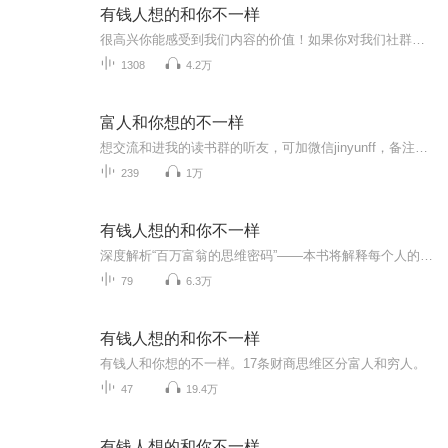
有钱人想的和你不一样
很高兴你能感受到我们内容的价值！如果你对我们社群感兴趣，可以加威了解我们的财务自由实践群：1五八八八六五七七01，了解更多，更系统化，更有价值的内容！ 我们要用15年的时间影响一亿人读书，1000个家庭实现财务自由！为什么做过好几种生意，每次梦想...
1308
4.2万
富人和你想的不一样
想交流和进我的读书群的听友，可加微信jinyunff，备注喜马拉雅听友。我们读书社群内容的核心是时间，财务，心灵，家庭幸福，承担责任的全方位平衡人生！我们强调成功是积累的，成长是复利的，能力是可以可以训练的！当你喜欢我们的文化，一定会成为我们的...
239
1万
有钱人想的和你不一样
深度解析“百万富翁的思维密码”——本书将解释每个人的金钱观念是如何被传授的，我们的思考和行动是如何被支配的，为了调整和改变我们心中的金钱蓝图。书中概括出四个关键战术，同时提出17种态度，教你去观察你对金钱的思考方式，挑战你的极限、你的消极思想、你的习惯和行动。您不仅能学会有用的财务概念，还将学会去观察自己的思考方式，提高自己的意识，成为最出色的自己！
79
6.3万
有钱人想的和你不一样
有钱人和你想的不一样。17条财商思维区分富人和穷人。
47
19.4万
有钱人想的和你不一样