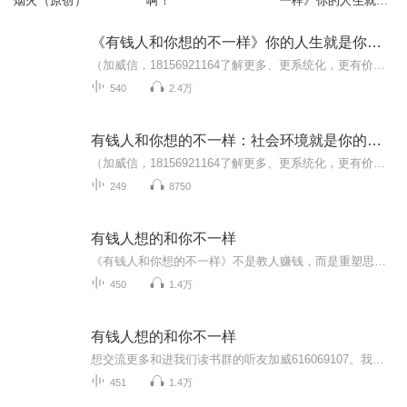
烟火（原创）
啊！
一样》你的人生就是
你的想法决定的
《有钱人和你想的不一样》你的人生就是你的想法决定的
（加威信，18156921164了解更多、更系统化，更有价值的内容。 我们要用15年的时间影响一亿人读书，1000个家庭实现财富自由、时间自由和心灵自由！有钱人和你想的不一样，穷人和富人之间到底有什么区别？致富没有虽然捷径，却有通行的法则。任何被认为不够...
540
2.4万
有钱人和你想的不一样：社会环境就是你的实验室
（加威信，18156921164了解更多、更系统化，更有价值的内容。 我们要用15年的时间影响一亿人读书，1000个家庭实现财富自由、时间自由和心灵自由！有钱人和你想的不一样，穷人和富人之间到底有什么区别？致富没有虽然捷径，却有通行的法则。任何被认为不够...
249
8750
有钱人想的和你不一样
《有钱人和你想的不一样》不是教人赚钱，而是重塑思维。像断舍离清理房间一样，它帮你扔掉‘穷人心态’——抱怨、恐惧、自我设限。留下‘富人思维’：机会、行动、成长。当你开始用富人的方式思考，命运自然转向。从而获得真正意义上的金钱自由和时间自由...
450
1.4万
有钱人想的和你不一样
想交流更多和进我们读书群的听友加威616069107。我们的使命是要影响一亿人读书，帮助10万个家庭实现财务自由和身心健康。一起来吧，欢迎成为我们的社群合伙人！《有钱人和你想的不一样》作者是哈维·艾克，他是加拿大著名的企业家、演讲家，同时也是“巅峰...
451
1.4万