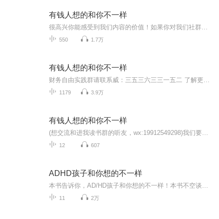
有钱人想的和你不一样
很高兴你能感受到我们内容的价值！如果你对我们社群感兴趣，可以加我威了解我们的财务自由实践群：三五三六三三一五二，了解更多，更系统化，更有价值的内容！ 我们要用15年的时间影响一亿人读书，1000个家庭实现财务自由！你是继续观望等待呢？还是一边工...
550
1.7万
有钱人想的和你不一样
财务自由实践群请联系威：三五三六三三一五二 了解更多百万富翁的豪宅位于高档社区内，他们的处事方式是保持平衡，所以不是"工作狂"。他们靠自我奋斗实现了财务自由，所以非常享受生活。而且他们的富裕生活并不是借由杠杆交易产生的。 为什么穷人越来越穷...
1179
3.9万
有钱人想的和你不一样
(想交流和进我读书群的听友，wx:19912549298)我们要用15年的时间影响一亿人读书，一千个家庭实现财务自由。真实财富的标志，是由你能够放弃多少来决定的。17条思维习惯，让你换上一颗有钱人的脑袋！这本书教你去观察对金钱的思考方式，挑战你的极限、消极...
12
607
ADHD孩子和你想的不一样
本书告诉你，AD/HD孩子和你想的不一样！本书不空谈理论，而是提供实践的例证，以学校及家庭为场景，列举AD/HD 孩子的特征，解释他们的行为问题，并探讨父母与师长应如何有效帮助他们学习和成长，是新一代父母、教育工作者不可缺少的参考书！...
11
2万