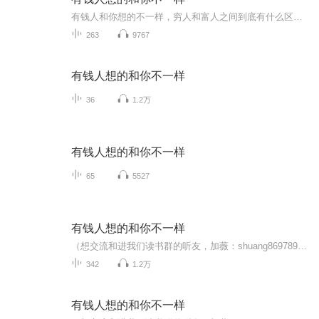
有钱人和你想的不一样，穷人和富人之间到底有什么区别？我们要用15年的时间影响一亿人读书，1000个家庭实现财务自由。（想交流和进我读书群的听友，威X，563045427）致富没有虽然捷径，却有通行的法则。任何被认为不够聪明或不够优秀的人都能从中得到启发...
263
9767
有钱人想的和你不一样
36
1.2万
有钱人想的和你不一样
65
5527
有钱人想的和你不一样
（想交流和进我们读书群的听友，加薇：shuang869789，请注明是通过什么途径了解到的播音）真正的财务自由是什么？ 财务自由，就是当你不工作的时候，也不必为金钱发愁，因为你有其他渠道的现金收入。当工作不再是获得金钱的唯一手段时，你便自由了。可以有...
342
1.2万
有钱人想的和你不一样