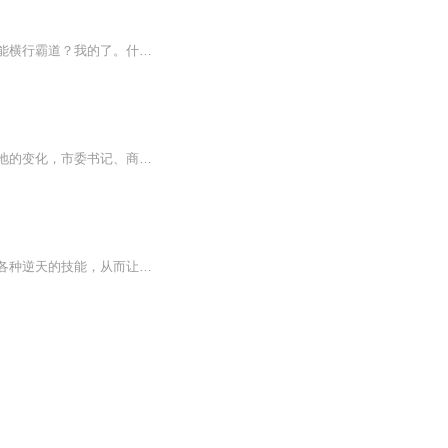
【内容简介】你的是我的，我的还是我的，总之都是我的。什么？你天生神力，不用修炼就能横行霸道？我的了。什么？你会神级秘法，越级挑战不是梦？我的了。什么？你是拥有神格的神？很好，你的神格我的，咦？卧槽，这是？创世神的小内内？【作者/主播简介】...
林峰只是一个普通中医门派的普通小子，当林峰深入到都市之中的时候一切都发生了翻天覆地的变化，市委书记、商业巨鳄、隐藏门派、华夏上层纷纷与其交好；黑道大哥、贪官污吏、苗疆巫医、外国黑帮在其手中求生不能，林峰一步一步的从普通中医走到让世界战栗...
【内容简介】老板跑路，工资泡汤，走投无路之际，苏柏杨意外获得神级融合系统，可融合各种逆天的技能，从而让他踏上了一条逆天崛起的道路。美食版块开启，苏柏杨成为厨师界最闪耀的厨神。体育版块开启，苏柏杨各种竞技无所不通，无所不能，而且……都是第...