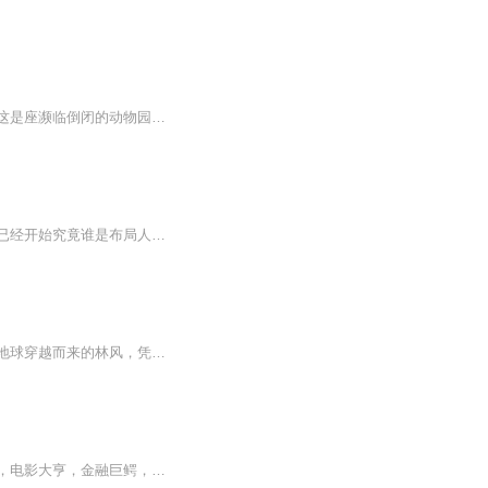
陈铭刚穿越。眼前就摆着份遗书和对赌协议，更有一群老弱病残瘦骨嶙峋的动物嗷嗷待哺。这是座濒临倒闭的动物园。如不能扭亏为盈，整座动物园都将被移平。不仅动物们将被收容，陈铭也会因负债累累成为被告。但陈铭丝毫不慌！神级物种培养系统已经绑定……拥...
一个风雨交加的夜晚一宗神秘的猛鬼分尸案一位冷漠的密宗不详人一场未知的较量不知不觉已经开始究竟谁是布局人？究竟目的为何？我为何会被算计在内一切都是从未知开始
【内容简介】拳镇山河，飞天遁地，遨游星空……人类战神们拥有不可思议的超凡力量！从地球穿越而来的林风，凭借外挂一般的智能芯片，得到了一个又一个神秘的属性异能，在这个神奇世界开启了彪悍的人生……“一个能打的都没有。”遥望着亿万里星河，林风如...
【内容简介】重生回八十年代，乔治本以为自己身为穿越者的这辉煌一生中，会有超级天才，电影大亨，金融巨鳄，好莱坞之王，时尚界巨头，国民老公这一系列至高无上的称号加身。没想到，在启蒙教育的时候，祖母给他讲的不是格林童话，而是变成了魔法界发展史....