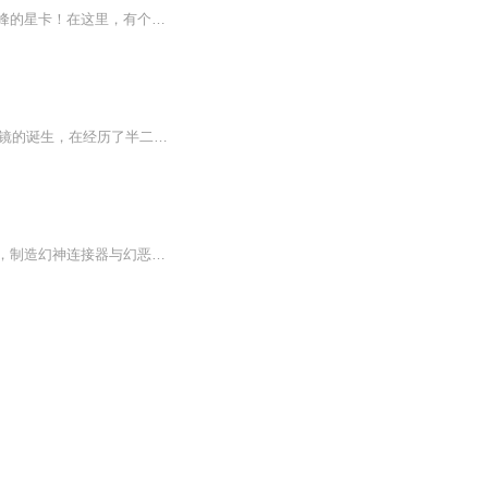
【内容简介】箫玄穿越到星际时代，在这里，没有花里胡哨的科技，有的，仅仅是繁衍到巅峰的星卡！在这里，有个职业名为星卡师，他们设计星卡，召唤星卡作战，抵御异族入侵！设计星卡需要脑洞，可箫玄却将无人知晓的地球文明，当成了取之不尽的脑洞。斗破卡...
日更5集，不定期爆更！订阅可以收到更新提醒哦~ 【内容简介】 从鼠标键盘的主流到VR眼镜的诞生，在经历了半二次元化的变迁后，一款前所未有的游戏发布了。new era中文译名‘新纪元’，号称游戏由全世界最高级智能AI来在线处理所有游戏内的所有问题，完全...
故事发生在未来世界，幻恶怪人势力肆虐，危及人类文明。古文化专家孙明武被召唤至未来，制造幻神连接器与幻恶战斗，但未能成功。最后，他让小海娜穿越回过去，将连接器交给儿子孙晚宁。孙晚宁与小海娜、江陵川携手，共同对抗幻恶势力，拯救世界。