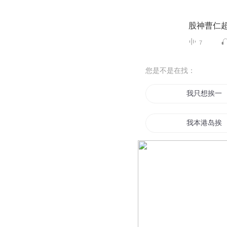
股神曹仁
7
您是不是在找：
我只想挨一
我本港岛挨
系统我三天
挨打就变强
今夜谁挨刀