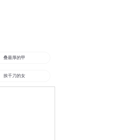
叠最厚的甲挨最毒的打
挨千刀的女人
江湖不挨刀
挨打之王昊天
直播开局就挨打