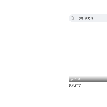
一挨打就超神
6150
我挨打了