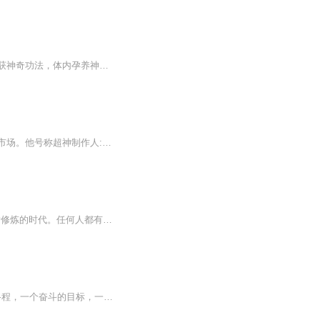
要求高的请划走谢谢。。。。。。。。少年王浩，意外获得神秘芯片，觉醒远古战士基因，获神奇功法，体内孕养神龙，从此开始逆天进化之旅！！！未来随着基因技术的发展，英雄联盟中的人物集体出现！拜杀人狂医蒙多为师，和无极剑圣切磋武
【内容简介】重生到落后地球十八年的平行世界。华娱才是最厉害的！海外娱乐在华夏没有市场。他号称超神制作人:非成勿扰，华夏好声音，快跑吧兄弟一款款经典综艺节日均出自他手电影圈叫他鬼才导演囧系列赌神系列小成本大回报号称电影界的印钞机。国产电影也...
日更3集【内容简介】公元2020年9月9日，天道智能“鸿蒙”携《神话》来到地球，开启了神话修炼的时代。任何人都有资格进入神话世界进行修炼，成佛成圣，永生不朽。秦阳，重生而来，只为弥补缺憾，吐尽心中不平，快意恩仇，君临天下。【作者/主播简介】作者...
作者：鱼伦此偷非彼偷！！！‘神偷’并非一般意义上的偷，它更是一种喻意：一个人的成长路程，一个奋斗的目标，一种内心的追求！！一个高中生，普通的外表下藏着高超的偷技，但有原则的他却不行窃，可为了母亲的病，他决定出手一次，却意外得到神器——神...