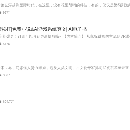
93万
请挨打|免费小说&AI游戏系统爽文| AI电子书
5176
3507
604.7万