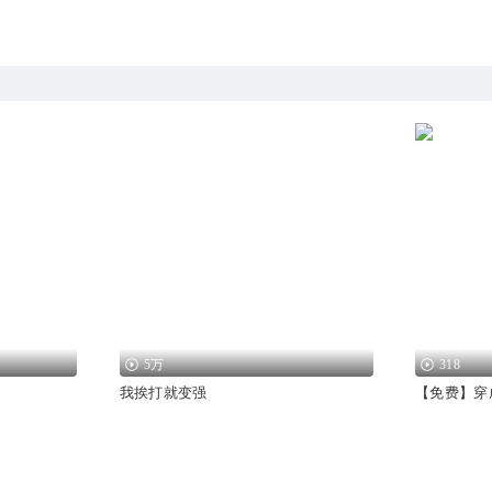
5万
318
我挨打就变强
【免费】穿