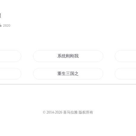
超
2820
顿毒打
系统刚刚我挨打的时候你在哪
打王
重生三国之最强挨打系统
没挨揍了
挨揍就成神
系统
在江湖群侠传里挨打
© 2014-
2026
喜马拉雅 版权所有
挨打成王者的人