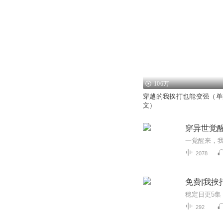
106万
穿越的我挨打也能变强（单
文）
穿异世觉
2078
免费|我挨
292