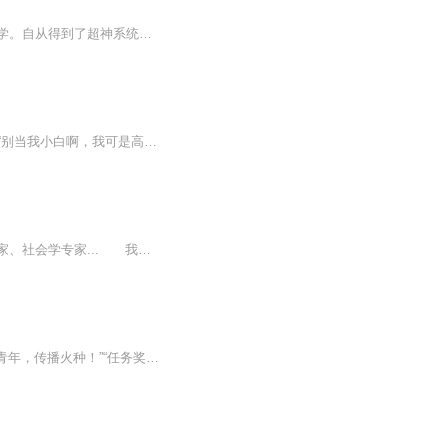
【内容简介】透视一下火辣妹子，修炼一点神秘武学，安装一身超强武器，研究一些未来科学。自从得到了超神系统之后，沐游的小日子过得很舒坦。就是系统里偶尔出现的一些任务，让沐游有点小尴尬。【作者/主播】作者：虫2演播：DJ_安宁【购买须知】1、本作品...
【内容简介】某玩家：“你在这里挖坑干什么？破坏环境！”某猎人：“坑BOSS！”某玩家怒：“别当我小白啊，我可是高高手，这里的BOSS会飞！”某猎人：“我的陷阱也会飞！”……这是一个脑洞猎人在游戏里愉快坑杀玩家BOSS的冒险故事。【作者/主播简介】作者...
我不只是黑客！ 我还是化学专家、物理专家、机械专家、软件开发专家、电子工程学专家、社会学专家... 我是汪海诚，黑暗中的守望者！ 即便在无边黑暗之中，我也要化身光明，点亮这个黑暗的世界！ 纵然如同烟花一般，只是一刹那的灿烂，我也要守护那一瞬间的光明！ 隐于黑暗，守护光明！——汪海诚...
【内容简介】“恭喜契约当铺传承者，完成当铺传承！”“契约任务：在燧人部落，找一位杰出青年，传播火种！”“任务奖励：获得1000契约点！”杨贵妃成了当铺的接待员，三国才女蔡琰被匈奴掳走的命运由此改变，生化危机世界救世主横空出世，复仇者联盟邀请...