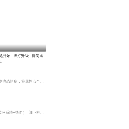
开始 | 挨打升级 | 搞笑逗
血
一觉醒来，我成了异界最狂野的移动堡垒。当那些穿越者都在卷攻击力时，唯独我这个重度疼痛恐惧症，将属性点全砸在护甲上。在灭世岩浆里泡澡疗愈，把上古禁咒当白噪音，开着钢铁巨兽碾压仙门，还收了只灭世凶兽当坐骑。那群活了万年的老怪物们天天凑头嘀咕...
稳定日更5集，不定期爆更，AI主播良心又迷人，订阅追更不迷路！ 【内容简介】 （灵气复苏+系统+热血）【叮~检测到觉力浓度超标，觉窍数量+1】史上最惨觉醒者李翔，在系统的帮助下拥有无限开启觉窍的可能，从此开启了新一代强者的传奇篇章！“什么？最...