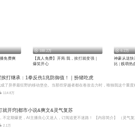
188.2万
6.2万
播免费爽
【真人免费】开局:我，挨打就变强｜
神豪从送快递
爆笑开心
比 | 贱萌热
醒挨打继承：1拳反伤1兆防御值！｜扮猪吃虎
114.8万
打就开窍|都市小说&爽文&灵气复苏
2.1万