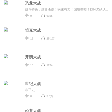
恐龙大战
战斗特色：致命杀伤！疾速有力！凶狠撕咬！DINOSAUR WARS英国TicKtOck出版公司权威出品。全球顶级恐龙研究家菲力曼宁博士，插画大师数字模型专家皮特米尼斯特匠心独制。超福真大福彩图震撼眼球，重现恐龙间的激战斗场景，让孩子们兴致勃勃！真实惊人的数据与场景让每一位恐龙迷为之着迷！DlNOSAUR WARS选出一个对手，让战斗开始吧！致命的恐龙头对头！再现最凶猛最壮观的恐龙战斗，全面对比每种恐龙的长处短处从必杀技、速度、力量、脑力的细节解析恐龙战斗力，寻找他们最可怕的对手。谁是最强壮的斗士？谁是最诡诈的滑头？谁拥有最具攻击力的剃刀尖牙？谁的爪子最会撕裂血肉？
9
6195
坦克大战
16
25.1万
开朗大战
10
1234
世纪大战
非正史
8
5.8万
恐龙大战