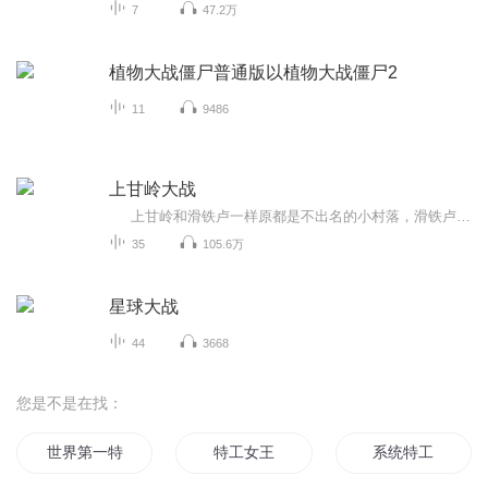
7
47.2万
植物大战僵尸普通版以植物大战僵尸2
11
9486
上甘岭大战
上甘岭和滑铁卢一样原都是不出名的小村落，滑铁卢因为1815年发生过对欧洲历史起转折作用的大战而驰名于世；上甘岭则于1952年中国人民志愿军在它的左右侧两个小山头上开创一个世界纪录而载入战争史册。本书已获原作者李明天授权播出！
35
105.6万
星球大战
44
3668
您是不是在找：
世界第一特工
特工女王
系统特工