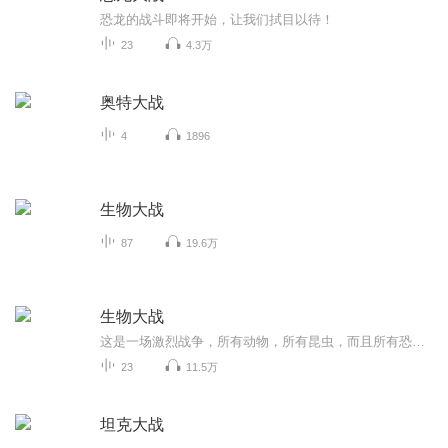
恐龙的战斗即将开始，让我们拭目以待！
23
4.3万
奥特大战
4
1896
生物大战
87
19.6万
生物大战
这是一场激烈战争，所有动物，所有昆虫，而且所有恐龙的参战连我们宇宙奥特战士也有可能出现连变异恐龙连变异蜘蛛连锁动物都有可能变异，你们猜猜最后的。是谁和谁还有谁？a是两只动物。b是三只动物。c是四只动物。咱们来猜一猜，这些都是什么吧？
23
11.5万
坦克大战