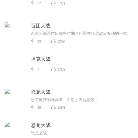
22
5.9万
百团大战
百团大战是抗日战争时期八路军在华北敌后发动的一次大规模战略性进攻战役。1940年8月至1941年1月，为粉碎日军的“囚笼政策”，打破其进攻西北的企图，八路军在彭德怀等指挥下，出动105个团约20余万兵力，在华北主要交通线上对日军发动突袭。战役分为三个阶...
23
2259
坦克大战
7
1.3万
恐龙大战
恐龙疯狂的咆哮着，向对手发起进攻！
39
1.6万
恐龙大战
恐龙之战