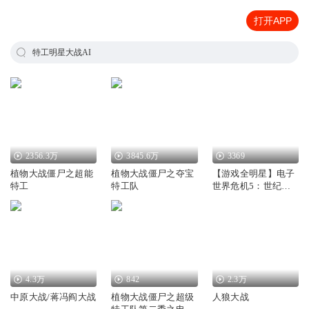
打开APP
特工明星大战AI
2356.3万
3845.6万
3369
植物大战僵尸之超能
植物大战僵尸之夺宝
【游戏全明星】电子
特工
特工队
世界危机5：世纪大
战
4.3万
842
2.3万
中原大战/蒋冯阎大战
植物大战僵尸之超级
人狼大战