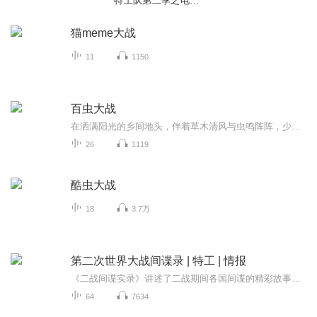
特工队第二季之电脑
世界
猫meme大战
11
1150
百虫大战
在洒满阳光的乡间地头，伴着草木清风与虫鸣阵阵，少年遇见了最特别的朋友。小小的虫子，藏着大大的世界，藏着田间地头的温柔与奇妙。这本少年写下的《百虫大战》，以童心观万物，以纯真写生灵。接下来，让我们一起走进热闹又治愈的昆虫童话世界。
26
1119
酷虫大战
18
3.7万
第二次世界大战间谍录 | 特工 | 情报
《二战间谍实录》讲述了二战期间各国间谍的精彩故事。书中展现了他们如何获取情报、执行任务，如佐尔格提前预警德军对苏进攻，“肉馅计划”迷惑德军等。这些间谍在无声战场上，用智慧和勇气影响着战争的走向。【出版物专辑推荐】【完结刑侦悬疑文】 收听链...
64
7634