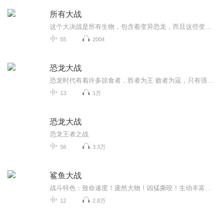
所有大战
这个大决战是所有生物，包含着变异恐龙，而且这些变异恐龙比那个变异恐龙比大决战要更多一些，你多历史生物都在这里，所以这场战斗会很激烈的，而，特暴龙，也在这里参赛
55
2004
恐龙大战
恐龙时代有着许多掠食者，胜者为王 败者为寇，只有强者才能生存下来这就是恐龙时代
13
1万
恐龙大战
恐龙王者之战
56
3.3万
鲨鱼大战
战斗特色：致命速度！庞然大物！凶猛撕咬！生动丰富的实验与场景，让每一位海洋生物爱好者为之着迷！ 英国 TicKtOcK出版公司权威出品。著名科普作家约翰伍德沃德为孩子精心打造的科普力作！高清晰图片，全景式展现，科学图表一目了然，直击海洋生物生存之战，让孩子们大开眼界！SHARK WARS选出一个对手，让战斗开始吧！来势凶猛的深海生物头对头！茫茫大海中无论是体型庞大的鲨鱼，还是含有剧毒的水母都是地球上最致命的杀手。聚焦波涛之下的深海生物为生存而奋起的抗争。见证生存之战，强者的诞生！谁的速度最快？谁是最致命的杀手？谁是大海中最凶残的捕食者？
12
2.8万