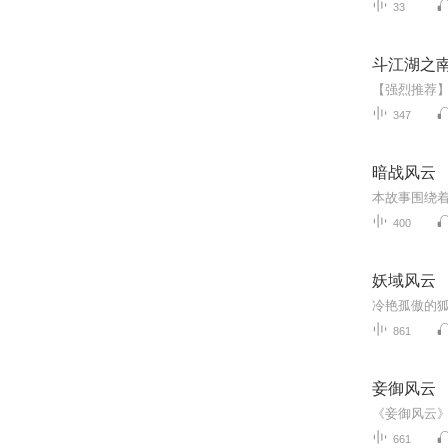
33
斗江湖之
347
暗战风云
400
妖域风云
861
妾御风云
661