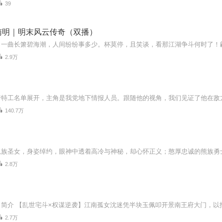
39
南明｜明末风云传奇（双播）
2.9万
140.7万
2.8万
2.7万