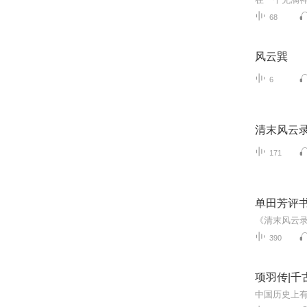
68
风云巽
6
清末风云录
171
单田芳评书
390
项羽传|千