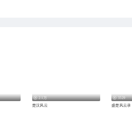
2.1万
3529
楚汉风云
盛楚风云录