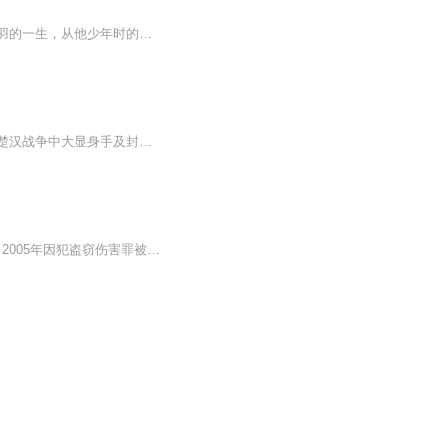
《项羽传：楚汉风云中的千古霸王》聚焦于楚汉争霸时期的核心人物项羽。作品深入剖析项羽的一生，从他少年时的壮志豪情，巨鹿之战的破釜沉舟威震诸侯，到楚汉相争中的爱恨纠葛与决策得失。细腻展现其英雄气概与性格弱点，还原那段波澜壮阔历史的同时，探讨...
【内容简介】《兵仙：楚汉风云中的韩信》以韩信为切入点，通过对韩信的家世、成名、在楚汉战争中大显身手及封侯后在政治斗争中去世等，通过选择典型性的场面还原了秦末楚汉战争那段风起云涌的历史，展现了在宏阔的历史场景中的英雄群像及韩信的“兵仙”形...
作者：白头狼我叫白头老狼，吉林省前郭县人。1970年生，蒙古族，曾于1988年，1995年，2005年因犯盗窃伤害罪被三次判刑入狱。2005年因犯故意伤害罪被松原市中级人民法院判处有期徒刑15年。2015年出狱。多年来一直混迹于社会之中，对于东北黑道中的人和事有...