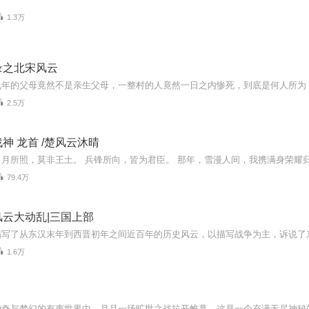
1.3万
录之北宋风云
2.5万
神 龙首 /楚风云沐晴
79.4万
云大动乱|三国上部
1.6万