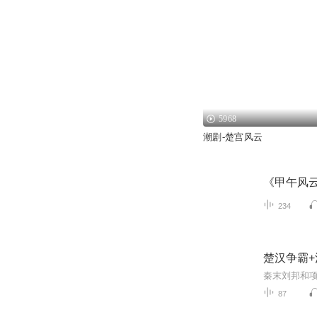
5968
潮剧-楚宫风云
《甲午风
234
楚汉争霸
87