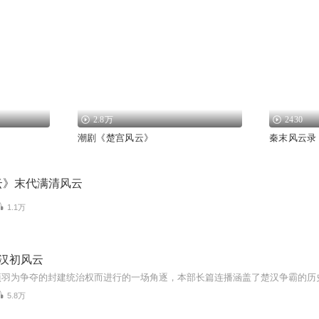
2.8万
2430
潮剧《楚宫风云》
秦末风云录
云》末代满清风云
1.1万
+汉初风云
5.8万