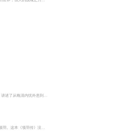
《清末风云录》是单田芳先生演播的一部经典评书作品，共170回。故事以清朝末年为背景，讲述了从晚清内忧外患到社会动荡、民间风云变幻的历史画卷。单田芳以其独特的语言风格和深厚的评书功底，将政治暗流、江湖纷争、英雄辈出等情节娓娓道来，扣人心弦。通...
中国历史上有很多成功者，但失败者中，只有一个人被后世一代代怀念了两千多年，他就是项羽。这本《项羽传》没有把项羽塑造成高高在上的神，而是把他拉回到人间，还原成一个有血有肉、有爱有恨、有勇有谋更有致命弱点的普通人。您会听到他在巨鹿之战中破釜...