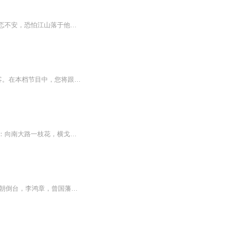
秦始皇命王翦兵吞六国，在夜间偶得一兆，梦见黑娃娃白娃娃双夺日月，惊醒后心中甚是忐忑不安，恐怕江山落于他人之手。遂下旨意，南修五岭，西建阿房，东开大海，北造万里长城，以防匈奴。 不想江山传至二世胡亥之手，昏庸无道，民怨沸腾，各路豪杰争相揭竿...
大家好，欢迎订阅［明末风云人物］这是一档由明史爱好者[阅微说明史]主理的深度历史播客。在本档节目中，您将跟随主播深入大明276年的时光长廊，从朱元璋草创帝国的铁血，到崇祯帝煤山自缢的悲凉，一一探寻王朝的兴衰密码。我们将一起剖析朝堂风云，解码帝...
在东北地区，大致将社会流氓分为四种，称之为横，戈，蓝，荣四大家族。还有一首诗叫做：向南大路一枝花，横戈蓝荣是一家。要想走上这条路，必须踩上这只花。 随着社会的进步，在这四种人之外，又出现了较为
演播：陈洁大清末朝，皇帝昏庸无道慈禧把持朝纲，1911年这个武昌起义一声枪响使大清王朝倒台，李鸿章，曾国藩洋务运动，被日本甲午海战机打败，孙中山领导最终取得成功建立了民国。