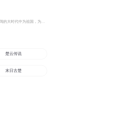
一个平凡普通的公务员，机缘巧合回到了1936年，寻找地下组织，追查日本间谍，在波澜壮阔的大时代中为祖国，为民族的解放与复兴贡献着自己的一份力量，开始了他传奇的谍海生涯。
楚云传说
末日古楚
南楚国的风云往事
楚帝传说
一世楚皇