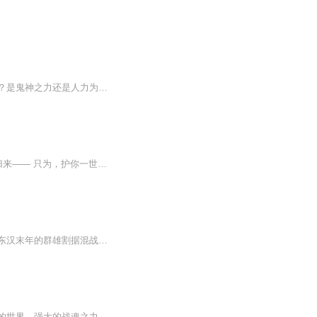
和自己生活九年的父母竟然不是亲生父母，一整村的人竟然一日之内惨死，到底是何人所为？是鬼神之力还是人力为之？他到底和大宋王朝有何千丝万缕的联系？有深度的武侠奇作——《真武风云录之北宋风云》：北宋初年，烛影斧声之后大宋江山易主赵光义，太祖励...
最新章节：日月所照，莫非王土。 兵锋所向，皆为君臣。 那年，雪漫人间，我携满身荣耀归来—— 只为，护你一世安宁—— 【收听须知】1、《都市修罗战神 龙首》，主角：楚风云沐晴。2、小说的文字版已经全部都更新完了。由于音频节目更新的比较慢，如想快速阅读小说文字版的全部章节，请在微信中搜索公众号【秋雨读书】，关注后，并在公众号中回复：【220】，便可快速阅读小说文字版全集。（注意：需要在公众号中回复才有效哦）第1章 男儿有泪：北极，万里冰封...
演播：陈洁描写了从东汉末年到西晋初年之间近百年的历史风云，以描写战争为主，诉说了东汉末年的群雄割据混战和魏、蜀、吴三国之间的政治和军事斗争，最终司马炎一统三国，建立晋朝的故事。反映了三国时代各类社会斗争与矛盾的转化，并概括了这一时代的历...
在一个充满神奇与梦幻的有声世界中，月月一场旷世之战拉开帷幕。这是一个充满无尽神秘的世界，强大的战魂之力在这片土地上流传着，成为众多勇士们追求的至高荣誉。风云涌动，战魂觉醒，歪楼风云夜！月月精彩，敬请期待