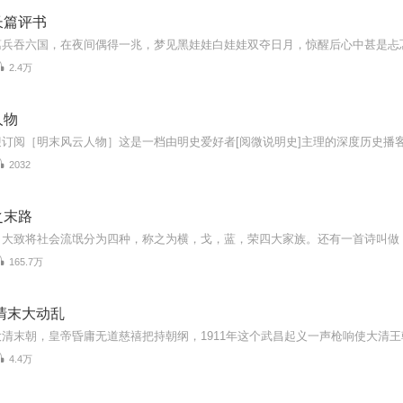
长篇评书
2.4万
人物
2032
之末路
165.7万
清末大动乱
4.4万