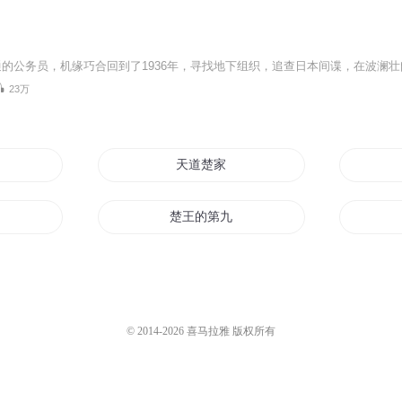
23万
天道楚家
楚王的第九个王妃
天道楚地
呀
亲爱的楚楚
© 2014-
2026
喜马拉雅 版权所有
末世楚楚见你