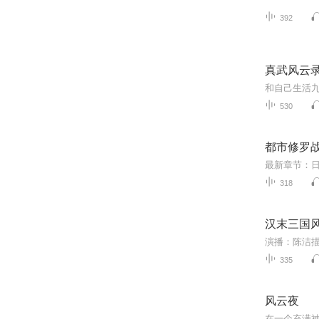
392
真武风云
530
都市修罗战
318
汉末三国风
335
风云夜