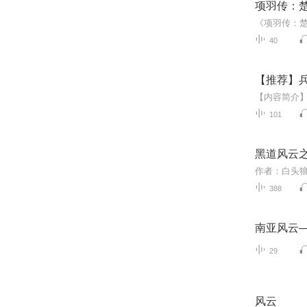
项羽传：
40
【推荐】
101
黑道风云之
388
南亚风云
29
风云