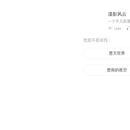
谍影风云
1194
您是不是在找：
楚天世界
楚南的夜空
楚歌之仙
楚老师你好
新楚风云