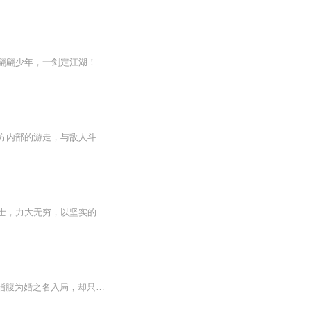
【强烈推荐】一曲长箫碧海潮，人间纷纷事多少。杯莫停，且笑谈，看那江湖争斗何时了！翩翩少年，一剑定江湖！江湖争斗，唯我独尊！【作者/主播】作者：黄小招，网络大神作家，代表作《小招说：魏晋南北朝》《东夷王》等。演播：有声的晓谦，喜马拉雅有声书...
本故事围绕着特工名单展开，主角是我党地下情报人员。跟随他的视角，我们见证了他在敌方内部的游走，与敌人斗智斗勇的场景。最终，我们看到了他成功揭露了中统安插在我党内部的间谍。这个故事充满了热血与激情，展现了男主在敌人的包围中不屈不挠、智勇双...
冷艳孤傲的狐族圣女，身姿绰约，眼神中透着高冷与神秘，却心怀正义；憨厚忠诚的熊族勇士，力大无穷，以坚实的臂膀守护同伴；狡黠多智的鼠族军师，心思灵动，总能在危机中寻得生机。他们命运交织，结成生死与共的同盟，共同对抗那强大的敌人。在残酷的宗门...
《妾御风云》简介 【乱世宅斗×权谋逆袭】江南孤女沈迷凭半块玉佩叩开景南王府大门，以指腹为婚之名入局，却只获封末等姬妾。在正妃打压、群妾环伺的深宅中，她以破碎玉佩为引，步步为营：于宴饮间暗藏机锋，在流言里扭转乾坤，更将王府暗桩与朝堂秘辛尽...