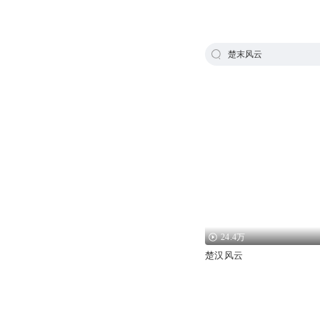
楚末风云
24.4万
楚汉风云