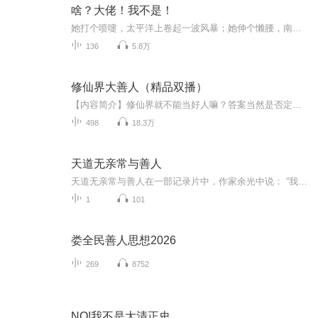
啥？大佬！我不是！
她打个喷嚏，太平洋上卷起一波风暴；她伸个懒腰，南极冰川晃动；她大哭一场——完了，全球都要发洪水了！各国绞尽脑汁费心费力终于找到了这个罪魁祸首，无数间|谍潜伏在她身边就为了和平安宁，他们满心满希望这人能为自己国家服务，不料……最糟糕的事情发...
136
5.8万
修仙界大善人（精品双播）
【内容简介】修仙界就不能当好人嘛？答案当然是否定的！且看甄大善人如何当一个大大的好人！有道是好人有好报，英雄救美得美女，千金散去还复来！【作者简介】神仙哥，是一名出色的小说作者，他的作品包括：《修仙从做鬼开始》、《华夏有神仙》、《哥是仙...
498
18.3万
天道无亲常与善人
天道无亲常与善人在一部记录片中，作家余光中说： “我如果去旅行，不会跟李白在一起，因为他不负责任，也不会选杜甫，因为他太苦了。我会找苏东坡，他是一个很有趣的人。” 如今，越来越多的人喜欢苏轼，不仅是因为他的词作天下一绝，更因为他身上所蕴含...
1
101
娄全民善人思想2026
269
8752
NO!我不是大清正史