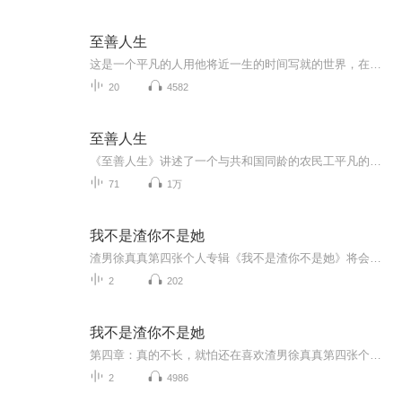
至善人生
这是一个平凡的人用他将近一生的时间写就的世界，在这个世界里几乎包含了人世间所有的东西，这些东西很平凡，甚至都微不足道，正是这些平凡的东西，默默传递着人类感人肺腑的情感，生生不息。
20
4582
至善人生
《至善人生》讲述了一个与共和国同龄的农民工平凡的一生，进城务工，回乡种地反反复复的过程，这个过程饱含了建国后到改革开放这些年新中国农民和农村的变化。这是一个平凡的人，用他将近一生的时间写就的世界，一个父亲穷极一生都在竭尽全力托举他的孩子...
71
1万
我不是渣你不是她
渣男徐真真第四张个人专辑《我不是渣你不是她》将会是一场短暂的“渣爱”旅途。你会听见渣男去过广州的酒馆，去过巴黎滑雪，去过东京的音乐节，去过洛杉矶的派对，都是为了想遇见“她”。“她”是他对美好的憧憬，“她”是他对幸福的幻想，他知道世上一定有一个灵魂在那个对的时间地点等待着与他相爱。整张专辑分四个章节发布，每个章节有两首单曲。这四个章节分别是：#不要诱惑我，我经不起诱惑；#真的喜欢，就怕时间不长；#安全感不是我能给的；#真的不长，就怕还在喜欢
2
202
我不是渣你不是她
第四章：真的不长，就怕还在喜欢渣男徐真真第四张个人专辑《我不是渣你不是她》将会是一场短暂的“渣爱”旅途。你会听见渣男去过广州的酒馆，去过巴黎滑雪，去过东京的音乐节，去过洛杉矶的派对，都是为了想遇见“她”。“她”是他对美好的憧憬，“她”是他对幸福的幻想，他知道世上一定有一个灵魂在那个对的时间地点等待着与他相爱。整张专辑分四个章节发布，每个章节有两首单曲。这四个章节分别是：#不要诱惑我，我经不起诱惑；#真的喜欢，就怕时间不长；#安全感不是我能给的；#真的不长，就怕还在喜...
2
4986