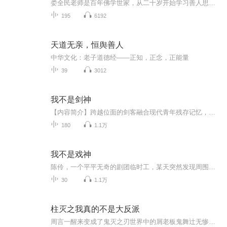
娄全民老师是百年佛学世家，从二十岁开始学习善人思想，笃行并实践至今已有三十余载，娄老师这么多年四处宣讲善人文化从未间断，被他整救的家庭不计其数。
195
6192
天道无亲，恒舆善人
中华文化：老子道德经——正知，正念，正能量
39
3012
我不是剑神
【内容简介】跨越位面的剑客融合现代青年残存记忆，刚来两天还没来得及大展宏图，就要面对女警：背墙！抱头！何邦维低头盘算，目露凶光......【作者/主播简介】作者：余命维新，网络小说作家。主播：小花电台，代表作《承少独宠，试婚99天》《我的时空穿梭...
180
1.1万
我不是戏神
陈伶，一个平平无奇的剧团临时工，某天突然发现周围的人开始按照固定的“剧本”行动——同事重复着三年前的台词，邻居每天准时上演家暴戏码，整座城市宛如一座巨大的舞台，所有居民都是身不由己的演员。而他，是唯一能看见“剧本”的人。更诡异的是，当他...
30
1.1万
柱灭之我真的不是大反派
周言一醒来变成了鬼灭之刃世界中的屑老板鬼舞辻无惨，作为整个鬼灭世界的终极大boss，周言亚历山大！！！天下的杀鬼者听闻无惨之名无不心惊胆战！周言：为了这几个世界，我付出了太多所以我不止在鬼灭要做大boss，我在别的世界也要做大boss！PS：这是一个关于变成大反派后带着十二个沙雕搞事情的故事魔改PS：开篇番外较多，大家可以选择直接进入正文哦PS：鬼灭世界之后比较快节奏，可以只看鬼灭卷哦手动狗头保命热血系统...