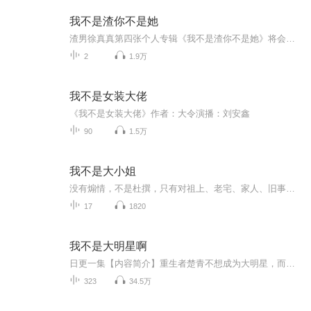
我不是渣你不是她
渣男徐真真第四张个人专辑《我不是渣你不是她》将会是一场短暂的“渣爱”旅途。你会听见渣男去过广州的酒馆，去过巴黎滑雪，去过东京的音乐节，去过洛杉矶的派对，都是为了想遇见“她”。“她”是他对美好的憧憬，“她”是他对幸福的幻想，他知道世上一定有一个灵魂在那个对的时间地点等待着与他相爱。整张专辑分四个章节发布，每个章节有两首单曲。这四个章节分别是：#不要诱惑我，我经不起诱惑；#真的喜欢，就怕时间不长；#安全感不是我能给的；#真的不长，就怕还在喜欢《我不是渣你不是她》是徐真真...
2
1.9万
我不是女装大佬
《我不是女装大佬》作者：大令演播：刘安鑫
90
1.5万
我不是大小姐
没有煽情，不是杜撰，只有对祖上、老宅、家人、旧事的点滴回忆。萧山朱氏是中国珍贵文物捐赠最多最精的家族之一。本文作者是朱氏传人，她父亲是朱熹第二十五代孙，母亲是李鸿章曾孙女。她用平实的语言，将家族的兴衰荣辱，及自己和家人的爱怨悲欢娓娓道来....
17
1820
我不是大明星啊
日更一集【内容简介】重生者楚青不想成为大明星，而且他人生只有两个简单的愿望。1.娶一个爱自己的平凡老婆，安稳地过日子。2.闷声发大财。可惜，他的这两个愿望注定落空。著名作家、诗人，天王歌手、各类影帝、视帝，票房奇迹被莫名其妙地安在了他头上，...
323
34.5万