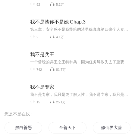
92
5.1万
我不是渣你不是她 Chap.3
第三章：安全感不是我能给的渣男徐真真第四张个人专辑《我不是渣你不是她》将会是一场短暂的“渣爱”旅途。你会听见渣男去过广州的酒馆，去过巴黎滑雪，去过东京的音乐节，去过洛杉矶的派对，都是为了想遇见“她”。“她”是他对美好的憧憬，“她”是他对幸福的幻想，他知道世上一定有一个灵魂在那个对的时间地点等待着与他相爱。整张专辑分四个章节发布，每个章节有两首单曲。这四个章节分别是：#不要诱惑我，我经不起诱惑；#真的喜欢，就怕时间不长；#安全感不是我能给的；#真的不长，就怕...
2
4.1万
我不是兵王
一个曾经的兵王之王特种兵，因为任务导致失去了重要的家人后退役，开始自我放逐的生活，迷失在繁华的香港，却因祸得福得到了特殊的使命，进入了香港的地下世界，在这个地下世界里，重新找寻自我，为了国家再次风险自己的热血，重燃激情。
742
81.7万
我不是专家
我不是专家，我只是更了解人性；我不是专家，我只是无抗养殖的传播者；我不是专家，我只是一个布道者；
15
25.1万
您是不是在找：
黑白善恶
至善天下
修仙界大善人