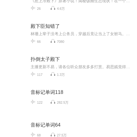
《惹上冷殿下》原著小说！揭秘饭圈生态现状！在一个月黑风高的夜晚我被帅哥强吻，还一连两次，本小姐什么人，是你想亲就亲的吗？什么？负责？订婚？娶我？……oh！No！本小姐就是因为逃婚才离家出走的，现在莫名其妙出现...
26
4.6万
殿下臣知错了
林珊上辈子没考上公务员，穿越后竟让当上了女驸马。那个……中饱私囊一下，应该没什么问题吧？什么！那个人是太子！殿下，臣知错了……tat~~~--------预计这将会是一篇--某个胸无大志的废柴，穿越到古代，女扮男装当驸马，最后被自己某个大舅子吃干抹净的小白伪种田文。
66
7080
扑倒太子殿下
主播更新不易，请各位听众朋友多多打赏。易思嫣觉得能够和自己最爱的两大男神一起穿越本来是一件非常美好的事情，就算从国际巨星变成了乞丐那也是无所谓的事情！可是为什么穿越后的两大男神都会爱上同一个女人！而且那个女人还是自己最讨厌的人！不行！既然来了，我就要把我的男神抢回来！作者：公子驾到 演播：葱葱音频来源于网络，如有侵权请联系qq：1045640016
117
1.3万
音标记单词118
122
282.5万
音标记单词64
68
27.5万