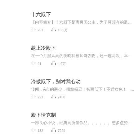
十六殿下
【内容简介】十六殿下是离月国公主，为了莫须有的诅咒，一出生就假作男儿养。生就风华绝代，招来十里烂桃花。为了膈应某人，还要掳个美男回家装断袖。做男人难，做女人难，不男不女，岂止难上加难……【作者/主播简介】作者：十六殿下，网络小说作家。主播...
251
18.5万
惹上冷殿下
在一个月黑风高的夜晚我被帅哥强吻，还一连两次，本小姐什么人，是你想亲就亲的吗？什么？负责？订婚？娶我？……oh！No！本小姐就是因为逃婚才离家出走的，现在莫名其妙出现个帅哥就要娶我，我才不要……可是，可是为什么这个学校里都是帅哥，冰山的、温柔的、妖孽的，而且帅哥们都要追我？
41
4.4万
冷傲殿下，别对我心动
传闻，A市的寒少，相貌极丑！智商低下！不近女色！ 初沐晴表示，这全部都是假的！ 说他丑？！那你可能对丑的理解有误区！ 说他傻？！那你到最后被他整的连自己怎么死的都不知道！ 说他不近女色，清心寡欲？！那这个三番五次强吻她...
221
7450
殿下请克制
一部良心小说，经典高质量作品。。。。。。您多点赞多转发。就是对作品最大支持。。小说情节跌岩起伏，紧扣事件发展脉搏。高度吸引听众的神经。。。绝对震撼的经典。。。。。所有专辑完全免费。。。。。不要钱‘。。。。。。。。。。只要。动动手指转发，点赞就行。。。。。。。还等什么，，，，赶快动手转发吧，小伙伴一起分享好的节目。。一部良心小说，经典高质量作品。。。。。。您多点赞多转发。就是对作品最大支持。。小说情节跌岩起伏，紧扣事件发展脉搏。高度吸引听众的神经。。。绝对震撼的经典。。。。。所有专辑完全免费。。。。。不要钱‘。。。。。。。。。。只要。动动手指转发，点赞就行。。。。。。。还等什么，，，，赶快动手转发吧，小伙伴一起分享好的节目。。快上车。。。。。快上车。。。。。
182
7249