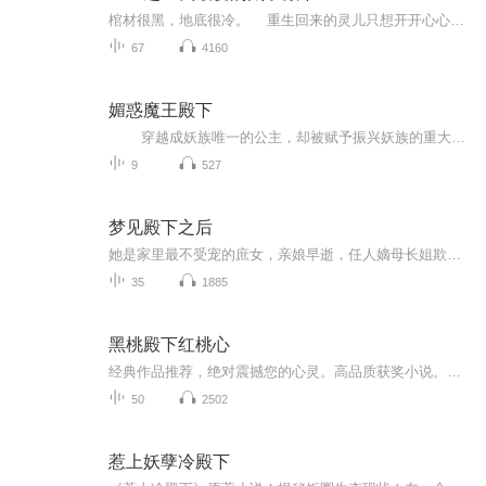
棺材很黑，地底很冷。 重生回来的灵儿只想开开心心报仇，快快乐乐折腾前世仇人，顺便撩拨撩拨完全不记得她的帝王。 可谁知这日子过着过着就变了模样～
67
4160
媚惑魔王殿下
穿越成妖族唯一的公主，却被赋予振兴妖族的重大责任！怎么看她都很废柴，...... 穿越成妖族唯一的公主，却被赋予振兴妖族的重大责任！怎么看她都很废柴，怎么振兴？什么？！招男妃来振兴？！除了皇夫还要招侧夫！建立男后宫她是没有意见啦，可是...
9
527
梦见殿下之后
她是家里最不受宠的庶女，亲娘早逝，任人嫡母长姐欺凌他是脾气古怪，生性阴郁的的皇子，被皇上厌弃，人人可欺本是八竿子打不到一块去的两个人却因为长姐的悔婚被牢牢地绑在了一起这样薄情的男子，又该如何想与？直到订亲之后她夜夜都会做一个梦，梦里是她...
35
1885
黑桃殿下红桃心
经典作品推荐，绝对震撼您的心灵。高品质获奖小说。。大家多支持，小说情节进口时间脉搏，内容精彩生动。人物刻画细腻到位。给您一种身临其境的感觉，也欢迎多提建议和意见。我们将不断改进学习，争取带给大家优秀的作品。您的每一次聆听都是对我们最大的支持和厚爱。谢谢！
50
2502
惹上妖孽冷殿下