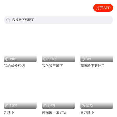
打开APP
我被殿下标记了
1903
33.8万
319
我的成长标记
我的狼王殿下
我家殿下要挂了
5.2万
1.7万
3272
九殿下
恶魔殿下放过我
青龙殿下