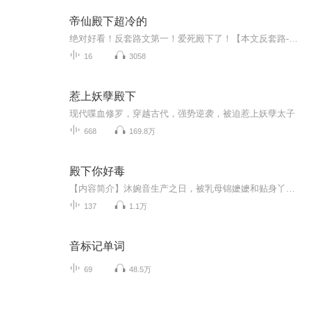
帝仙殿下超冷的
绝对好看！反套路文第一！爱死殿下了！【本文反套路-己完结】“本王帅气多金，能替她吊打白莲花，脚踩炮灰，美人为何不愿嫁与本王为妃？”南越尘看着下属，正色问道。下属面无表情：“她徒手能撕千军万马！”南越尘强颜微笑，控制住寄几：“本王愿割舍城池...
16
3058
惹上妖孽殿下
现代喋血修罗，穿越古代，强势逆袭，被迫惹上妖孽太子
668
169.8万
殿下你好毒
【内容简介】沐婉音生产之日，被乳母锦嬷嬷和贴身丫鬟燕环陷害，灵魂穿越到妹妹婉兮身上，从此展开了一系列的重生复仇和爱恨纠葛之旅……【作者/主播简介】作者：离歌，网络小说作家。主播：西瓜的圆_kD，有声女主播，播讲过多部有声作品，《大唐魔盗团》...
137
1.1万
音标记单词
69
48.5万