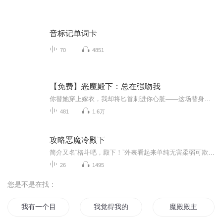
音标记单词卡
70
4851
【免费】恶魔殿下：总在强吻我
你替她穿上嫁衣，我却将匕首刺进你心脏——这场替身游戏，从一开始就写满了我的名字。“替身就该有替身的觉悟。”季翊寒掐住她咽喉，眼底翻涌暗色，“但偷走我初吻的代价，你要拿命偿还！”深夜古堡惊现血色婚纱，契约书染血的裂缝中，藏着两人六岁时定下...
481
1.6万
攻略恶魔冷殿下
简介又名“格斗吧，殿下！”外表看起来单纯无害柔弱可欺的小萝莉，实则是个隐藏在格斗学园里的超强大佬！身为恶魔同桌的她，整天被恶魔变着法的欺负，终于有一天，她忍无可忍！“厉云枭，你再惹我试试！”“给我哭！”“死变态！我跟你拼了！”当着全校学生的面，让恶魔见识了一番，什么叫做“暴走萝莉”！没有什么是一场格斗解决不了的问题，如果一场不够，那就再来一场！
26
1495
您是不是在找：
我有一个目标
我觉得我的目标在圣殿
魔殿殿主