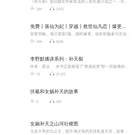
《补天裂》是回族女作家霍达的三部长篇小说之一，另两篇为《穆斯林的葬礼》、《未穿的红嫁衣》。 《补天裂》出版之际，正值香港回归祖国、十二亿人民“炼石补天”之时，国人捧读此书，蓦然回首上个世纪惨不忍睹的历史，更有其震撼人心的现实意义。即使现在来看，其直指人心、令人内心战栗的艺术感染力仍然具有强大的力量。故事发生在上个世纪末，中华民族灾难深重的年代。大清国甲午战败，列强瓜分中国之势已成，公元1898年，英国殖民主义者乘机胁迫软弱无能的清政府签订了《展拓香港界址专条》，这是继1842年的《南京条约》、1860年的《北京条约》之后，中、英两国在香港问题上签订的第三个不平等条约，从而完成了英占香港、九龙、“新界”的“三部曲”，中国在香港地区完全丧失主权，中华民族蒙受了长达一个半世纪的奇耻大辱。本书正面展现了“香港拓界”那一页惨痛的历史，通过京师举人易君恕在戊戌变法失败后亡命香港的坎坷人生经历，以及与“新界”爱国志士联合十万乡民奋起抗英保土而惨遭血腥镇压的悲壮义举，谱写了一曲中华民族抵御外侮、宁死不屈的慷慨悲歌。1984年中、英两国发表关于香港问题的《联合声明》，中国政府向全世界庄严宣布，定于1997年7月1日恢复对香港行使主权，百年国耻，一朝雪洗。作家霍达以“待从头收拾旧山河”的激情投入了本书的创作，并远赴香港深入生活，搜集素材，查阅历史资料数千万字，采访各界人士数百人次，反复实地踏勘历史遗迹，在充分尊重历史真实的基础上，运用多种艺术手段，潜心结构，历时“二载，完成了这部呕心沥血之作。作家以浓烈的爱国激情，真实、生动、形象的笔墨，着力塑造了易君恕、邓伯雄、邓菁士等爱国志士的英雄群像，对英国牧师林若翰、清朝总理衙门大臣李鸿章、两广一总督谭钟麟、港督卜力、辅政司骆克、警察司梅轩利等各色人物的刻画亦各有独到之处。
254
2.8万
免费丨落仙为妃丨穿越丨救世仙凡恋丨爆更丨AI+真人
首更30集。每日更新2集，随时爆更。收听积极参与互动送月卡！
264
9196
李野默播讲系列：补天裂
作者：霍达 本书正面展现了“香港拓界”那一页惨痛的历史，通过京师举人易君恕在戊戌变法失败后亡命香港的坎坷人生经历，以及与“新界”爱国志士联合十万乡民奋起抗英保土而惨遭镇压的悲壮义举，蓦然回首上个世纪惨不忍睹的历史，更有其震撼人心的现...
70
37.6万
伏羲和女娲补天的故事
5
291
女娲补天之山河社稷图
玉皇大帝的九公主，因不满父母的安排私逃天宫，故事由此而展开。