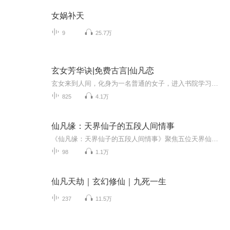
女娲补天
9
25.7万
玄女芳华诀|免费古言|仙凡恋
玄女来到人间，化身为一名普通的女子，进入书院学习，与凡人共处。在这里，她逐渐学会了人间的知识与智慧，更学会了如何与人相处，体验到了人间的温情与冷暖。她的芳颜绝世，却从不以此自傲，而是以内心的善良与坚韧，赢得了众人的尊敬与喜爱。然而，身为...
825
4.1万
仙凡缘：天界仙子的五段人间情事
《仙凡缘：天界仙子的五段人间情事》聚焦五位天界仙人的凡间情缘，涵盖花仙、司命仙君、护兽仙姬等，皆因使命或意外下凡，与书生、医者、猎户等凡人相遇相知。他们冲破仙凡殊途的桎梏，历经诬陷、误解、天规追责等磨难，以剔仙骨、抽神元等深情付出守护彼...
98
1.1万
仙凡天劫｜玄幻修仙｜九死一生
237
11.5万