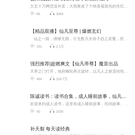
欠五十万网贷送外卖，大雨夜捡了个啃发霉面包的失忆少年当徒弟，教他认钱用手机混人间；三年后躲催债坠桥，少年竟化身天界战神，挥袖就是万贯仙金并替我还债；作为凡人的我那能看穿万物价值的金手指突然发烫，才知所谓的债务根本就是魔尊设下的陷阱，仙凡...
66
3084
【精品双播】仙凡至尊 | 爆燃玄幻
仙之一路，缥缈无期，引无数凡夫俗子趋之若鹜，世间轮转三万年，仙神不过眨眼见。成则，褪去凡体，万世长存，败则，枯骨黄沙，永堕人间。 少年楚恒横空出世，夺仙缘，寻仙府，生来桀骜，怎可屈居仙人下，我楚恒 历经万难，寻尽人间。既然这仙...
191
2.1万
强烈推荐|超燃爽文【仙凡帝尊】魔音出品
天界之门打开，地府幽轮再次旋转，以凡人之躯逆转轮回，仙不死，不回头！新品限免，隆重上线！ 欢迎收听，由魔音生工厂录制出品的多人精品仙侠有声剧《仙凡帝尊》！ 2022年7月25日正式上线！ 每天更新2集（首周爆更每天3集）！ 欢迎订阅、评论、点赞、转发...
464
104.7万
陈诚读书：读书合集，成人睡前故事，仙凡故事
欢迎来到成人读书，这里有成人睡前故事，民间故事、仙凡故事，地方风俗和怀旧故事，陪伴大家安静放松，安心入睡。
40
1930
补天裂 每天读经典