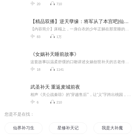
20
710
【精品双播】逆天孽缘：将军从了本宫吧|仙凡奇缘
【内容简介】床榻上，一身白衣的少年正躺在那里睡的正香。暮红微微靠近他，那浓浓的香气又向她扑来。她慢慢的靠近床上躺着的那个男子，虽是熟睡着，可是他俊美的面容一点也没有因此打折。暮红向来喜欢长的漂亮的东西，如今看到这么清新俊逸的一个人，不禁...
83
1万
《女娲补天睡前故事》
这套故事以温柔舒缓的口吻讲述女娲创世补天的古老传说，描绘出祥和美好的远古世间百态，情节简单治愈，画面充满童趣，既能让孩子领略中华传统神话魅力，又能安稳陪伴孩童轻松进入甜美梦乡。
18
1141
武圣补天 重返麦城前夜
相声《关公战秦琼》的“穿越售后”’，让“义”字跨出桃园，在隋唐的烽火里重新拓印。所以，请别急着找历史老师告状—这里不背书，只负责把“不可能”写成“可能”，荆州夜失踪，隋唐日初现。雷是导火索，玉米秆是路标，而我关羽，是被命运一脚踹进未知篇...
6
210
您是不是在找：
仙界补习生
星修补天记
我是大补魔师