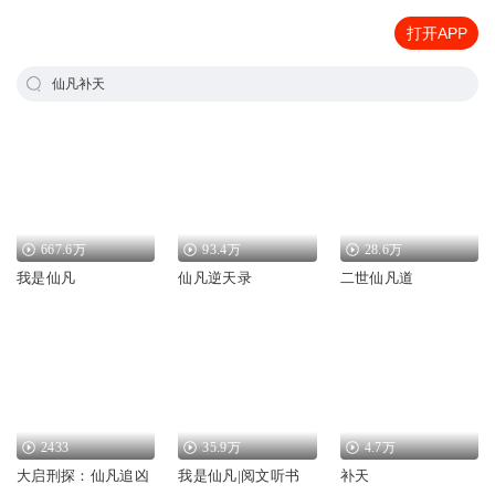
打开APP
仙凡补天
667.6万
93.4万
28.6万
我是仙凡
仙凡逆天录
二世仙凡道
2433
35.9万
4.7万
大启刑探：仙凡追凶
我是仙凡|阅文听书
补天