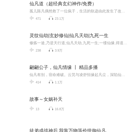
仙凡道（超经典玄幻神作/免费）
孤儿陈凡偶然救了一位疯子，生活的轨迹由此发生了改变，他不知不觉走上了修真之路。看似一帆风顺，实则身处险境。刀光剑影，为国立功。陷入神秘事件，遇天外高手，开始了更离奇的经历。谁是仙？谁是魔？谁是正？谁是邪？一时黑白难辨。
471
23.1万
灵纹仙劫|玄妙修仙|仙凡天劫|九死一生
修炼一途,乃逆天行道;仙凡天劫,九死一生;一缕仙缘,得道成仙;道法万千,殊途同归。【内容简介】一场上仙间的斗法,破坏了一个原本安宁的村庄、导致了一个幸福家庭的破灭;一本传家之宝——算命神书,蕴含着诅咒之力、血脉之力,而世代却视其如珍宝、如命根,其中...
238
3.9万
翩翩公子，仙凡情缘 丨 精品多播
仙凡有别，宿命难破。云芫与凌舒恒缘起凡尘，深陷仙门劫数，跨越生死与轮回，谱写一段刻骨铭心的翩翩情缘。新书上线，福利来袭 点赞：让更多同好寻到这片仙凡秘境 订阅：每日 6 点更新，追更不迷路 关注：解锁公子秘闻 评论：猜剧情赢彩蛋，高赞留言被读播...
414
1.1万
故事～女娲补天
13
16.8万
徒弟成战神后 我靠万物等价统御仙凡