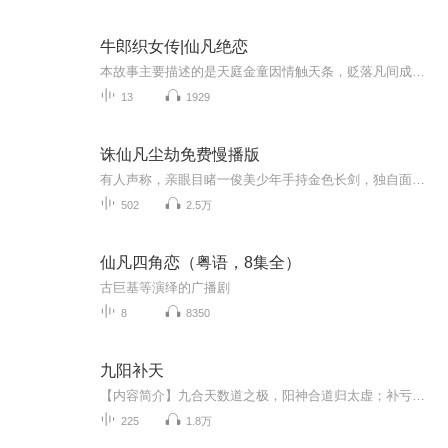
牛郎织女传|仙凡绝恋
本故事主要描述的是天庭金童因情触天条，贬落凡间成放牛郎；天孙织女为爱受罚，日夜织锦不得自由。一场仙凡禁忌之恋，引动天规震怒。看痴情牛郎如何勇闯天河，织女怎样坚守初心，在神权与真爱之间，谱写一段流传千古的鹊桥仙缘！
13
1929
诛仙凡尘劫免费慢播版
有人声称，亲眼目睹一俊美少年手持金色长剑，独自面对义军上万人马将其尽数歼灭。 这或许是有心人的危言耸听，但无论如何，各地义军却是实实在在的溃败下来，那皇帝的宝座也是实实在在的稳坐着。 而尘世间已是民不聊生，灾害四起的时候，又有人寻求...
502
2.5万
仙凡四角恋（粤语，8集全）
古巨基等演绎的广播剧
8
8350
九阳补天
【内容简介】九合天数道之极，阳神合道归太虚；补亏损余皆自然，天地仙途一逆旅！成云帆，于“天地元劫”前六百岁，偶得奇石，却被石中奇火从科技嚣张的大千世界卷入仙侠横行的中千世界。他起于卑微，却承继太古神皇道统；且看他如何炼心悟道、披荆斩棘，...
225
1.8万