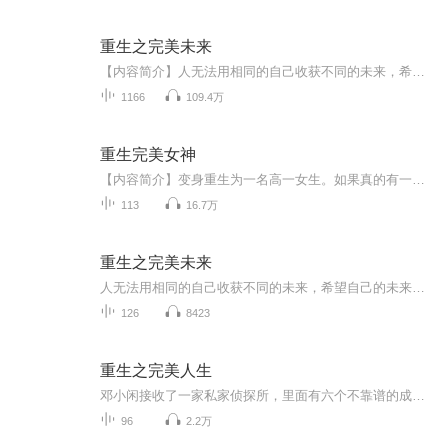
重生之完美未来
【内容简介】人无法用相同的自己收获不同的未来，希望自己的未来有改变就必须先改变自己。赵浮生很清楚，自己想要改变的东西，太多了。【作者/主播简介】作者：赵家浮生，网络小说作家。主播：亚丽z。【购买须知】1、部分集数可免费试听，具体以专辑播放页...
1166
109.4万
重生完美女神
【内容简介】变身重生为一名高一女生。如果真的有一天你重生了，你会做什么？于是洛可可就在她的笔记本上默默地写上了这三点：第一，摆脱自卑懦弱的性格；第二，让手机保存至少五十个常联系的朋友的电话；第三，找到一份自己满意的工作然后一直干到退休。...
113
16.7万
重生之完美未来
人无法用相同的自己收获不同的未来，希望自己的未来有改变就必须先改变自己。赵浮生很清楚，自己想要改变的东西，太多了...
126
8423
重生之完美人生
邓小闲接收了一家私家侦探所，里面有六个不靠谱的成员，离职警察，兄妹大盗，同志爱好者，还有一对肥肥夫妻组。看他怎么带着这一帮横看竖看都不着调的成员在光怪陆离，美女如云的都市中翻云覆雨，横行无忌。你强由你强，清风拂山岗，你横由你横，明月照大...
96
2.2万