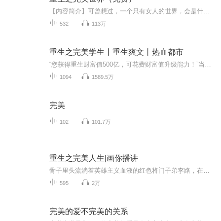
【内容简介】可曾想过，一个只有女人的世界，会是什么样子？20XX年12月22日那天，李昭点开了一本名为《女人世界》的网络小说，结果意外来到了400年后一个只有女人的世界。2044年第三次世界大战爆发后，因为生物病毒的爆发，导致男人逐渐灭绝，最后世界上只...
532
113万
重生之完美学生丨重生爽文丨热血都市
“您获得重生财富值500亿，可花费财富值升级能力！”当听到这个消息的时候，安栎就明白了，自己可能将会成为这个世界上真正的全能学生！某记者：“先生，采访一下，请问当你银行卡存款变成一个亿的时候，你的第一反应是什么？”安栎吓了一大跳，冷汗直冒的...
1094
1589.5万
完美
102
101.7万
重生之完美人生|画你播讲
骨子里头流淌着英雄主义血液的红色将门子弟李路，在演习中意外身亡，重生1988，那个注定是风起云涌的大时代。 江山如画，王者居之！他创建了一支超越美帝的特种部队，单兵装备价值百万以上；他推动了海军的发展，把南海变成华夏的洗澡盘；他发起了第二次星...
595
2万
完美的爱不完美的关系