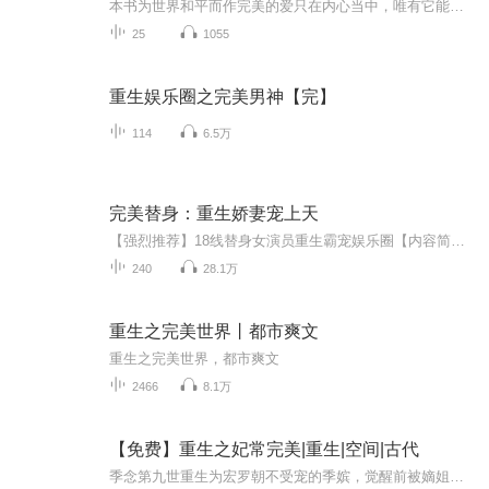
本书为世界和平而作完美的爱只在内心当中，唯有它能改善不完美的关系-约翰威尔伍德
25
1055
重生娱乐圈之完美男神【完】
114
6.5万
完美替身：重生娇妻宠上天
【强烈推荐】18线替身女演员重生霸宠娱乐圈【内容简介】重生之前，她是一个没办法用自己真实面目上镜的替身演员。每天给她讨厌的人做替身，还要看着她讨厌的人撩她的男神。好在这样的日子没有持续多久，她就被那个讨厌的人给害死了。重生之后，她是一个还...
240
28.1万
重生之完美世界丨都市爽文
重生之完美世界，都市爽文
2466
8.1万
【免费】重生之妃常完美|重生|空间|古代
季念第九世重生为宏罗朝不受宠的季嫔，觉醒前被嫡姐当枪使。她曾历经多世任务，此番系统消失，还携空间而来。面对心怀鬼胎的丫鬟和虚伪嫡姐，她将开启悠闲后宫生活，扭转命运。