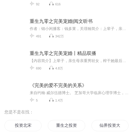
92
616
重生九零之完美宠婚|阅文听书
作者：锦小闲播客：钱多莱，关璟翰简介：上辈子，亲生母亲重男轻女，榨干她最后一滴血肉。养父母利用她，堂妹处心积虑抢夺她的一切；重回一九九零年，沐瑶决心吊打渣男贱女。那些欠了她的人，一个一个都要还回来！而她前世的守护男神，这一世，身体健康，俊美依旧。沐瑶：凌少，来相亲～凌千绝：好极了，不用抢亲了……
491
342万
重生九零之完美宠婚丨精品双播
【内容简介】上辈子，亲生母亲重男轻女，榨干她最后一滴血肉。养父母利用她，堂妹处心积虑抢夺她的一切；重回一九九零年，沐瑶决心吊打渣男贱女。那些欠了她的人，一个一个都要还回来！而她前世的守护男神，这一世，身体健康，俊美依旧。沐瑶：凌少，来相...
690
4.8万
《完美的爱不完美的关系》
来自约翰·威尔伍德博士。 芝加哥大学临床心理学博士，美国著名心理学家，自20世纪80年代起，他成为超个人心理学的前驱，又引领风潮，整合东方传统与西方心理治疗。 他1974年于芝加哥大学获临床心理学博士学位，在学期间与聚焦疗法（Focusing therapy）大师尤金·根德林（Eugene Gendlin）密切合作，确定内心觉知能够有裨益于心理治疗。他原出身圣公会家庭，早年为日本禅所吸引，并受到艾伦？沃茨（Alan Watts）《东西方心理治疗》（Psychotherapy East & West）一书的影响，开始对“心理治疗与禅宗开悟的互补关系”产生兴趣。三十五年来，不断接触佛法与东方各种禅观传承，兼及西方的传统。 目前他在旧金山湾区一面主持一个私人心理治疗工作室，一面任教于加州整合学院（California Institute of Integrated Studies），并担任《超个人心理学期刊》（Journal of Transpersonal Psychology）的助理编辑，同时他也为心理治疗师提供进修课程，内容多为“灵性框架中的心理治疗”（psychotherapy in a spiritual framework）与“无条件的存在的疗愈力量”（the healing power of unconditional presence），并在世界各地带领“心理／灵性工作（psychospiritual work）与自觉的关系（conscious relationships）”工作坊。文觉分享致力于超个人心理学的整合与实践中国全息呼吸工作坊主办方超个人取向心理咨询师成长课程带领者觉知舞动导师疗愈师—————————————————————————完整内容请添加公众号【觉知生活家】收听
5
1.4万
您是不是在找：
投资北宋
重生之投资大亨
仙界投资大鳄