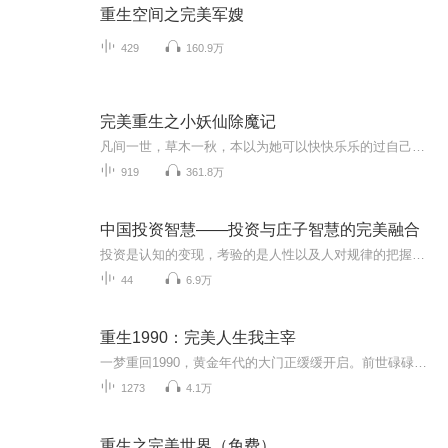
重生空间之完美军嫂
429
160.9万
完美重生之小妖仙除魔记
凡间一世，草木一秋，本以为她可以快快乐乐的过自己的小日子，没想到却肩负起振兴家族的重任。 她灵根值极高，按理说是少有的天才，奈何雷水木这种操蛋到自己能把自己电死的灵根，她该如何肩负起大道赋予自己的责任？…
919
361.8万
中国投资智慧——投资与庄子智慧的完美融合
投资是认知的变现，考验的是人性以及人对规律的把握。为了帮助投资者运用中国投资智慧做好投资，洪校长联合张教授共同打造了《中国投资智慧——投资与庄子智慧的完美融合》这个专辑。庄子智慧强调顺应自然之道、掌握人道，本专辑通过结合当下热点话题，阐...
44
6.9万
重生1990：完美人生我主宰
一梦重回1990，黄金年代的大门正缓缓开启。前世碌碌无为，受尽白眼？这一世，我携二十年未来记忆归来，蛰伏于高三课堂。股市认购证、浦东大开发、互联网萌芽……每一个风口都是我的提款机！财富只是起点，权力并非终点。我要以这座城市为棋盘，以时代巨擘...
1273
4.1万
重生之完美世界（免费）