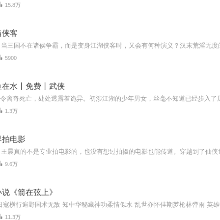
15.8万
当侠客
5900
鱼在水丨免费丨武侠
1.3万
界拍电影
9.6万
小说《箭在弦上》
11.3万