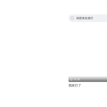
绿箭侠在挨打
6150
我挨打了