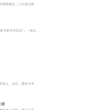
评书绿林奇侠简介：黄三太借开龙衣会，侮辱狮弟赛毛遂杨香武，惹怒杨香武三进皇宫，历经艰难曲折，三次盗出国宝温凉白玉九龙杯，最终斗群英展神技，喜逢施琅、彭朋、王熙丶梁九公多次保本，又同时结时绿林众豪杰在大家的帮助下，化险为夷被康熙皇帝加封了...
支持点读笔 "点读图书学习"（京东，天猫搜索“麦片小牛顿点读笔”）实体书（京东搜索“盖世童书图书专营店”）（每日更新一本，同步更新其他优质童书，欢迎订阅！！！）...
【内容简介】一位超级剑仙，因为渡劫失败而被莫名其妙传送到异世界，投胎到一个废材少爷身上。从此，废材少爷便不废材。丹药，老子拿来当糖豆吃。神器，老子拿来做饭。一剑在手，天下任游。【作者/主播简介】作者：天机缘，网络小说作家。主播：微笑山口【...
逆袭