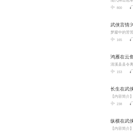
800
武侠言情:
165
鸿雁在云鱼
153
长生在武
238
纵横在武