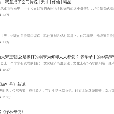
我竟成了玄门传说 | 天才 | 修仙 | 精品
2.8万
2.7万
的大宋王朝|总是挨打的弱宋为何却人人都爱？|梦华录中的华美宋
10.3万
《绿牡丹》新说
21.5万
书《绿林奇侠》