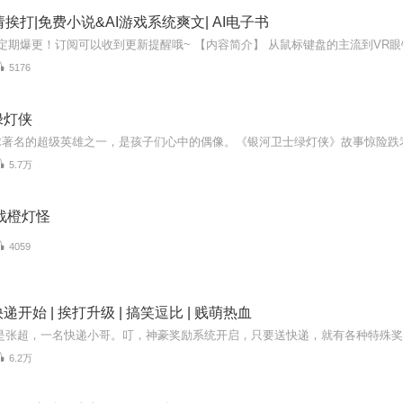
请挨打|免费小说&AI游戏系统爽文| AI电子书
5176
绿灯侠
5.7万
战橙灯怪
4059
开始 | 挨打升级 | 搞笑逗比 | 贱萌热血
6.2万