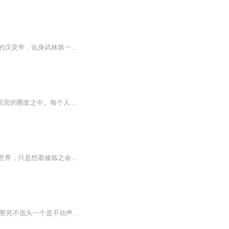
【内容简介】当三国不在诸侯争霸，而是变身江湖侠客时，又会有何种演义？汉末荒淫无度的汉灵帝，化身武林第一门派炎汉宗的宗主，携至尊宝印号令天下莫敢不从。董卓成了魔教教主，曹操也改行开起了酒楼当了厨子，貂蝉甚至都成了一代掌门……这个世界还要颠...
青溪县县令离奇死亡，处处透露着诡异。初涉江湖的少年男女，丝毫不知道已经步入了层层的圈套之中。每个人似乎都带了一层面具，孰是孰非，又该相信谁？ 梦靥中的苦苦挣扎，白梅树下无声叹息，徘徊门外的黯然背影... 依旧是那月光...
【内容简介】王晨真的不是专业拍电影的，也没有想过拍摄的电影也能传道。穿越到了仙侠世界，只是想着修炼之余有点爱好而已，一不小心居然成为了仙侠大电影？王晨用电影传道，用电影传递遥远时代的变迁，用电影诉说着古老的秘密……【作者/主播简介】作者：...
飞箭穿云 看日寇横行遍野国术无敌 知中华秘藏神功柔情似水 乱世亦怀佳期梦枪林弹雨 英雄誓死不低头一个是不动声色 一杯清茶慢品间风云突变的俩道英雄一个是身负灭门血仇 神箭无敌的美丽侠女面对国仇家恨 他们联手与侵华日军展开殊死拼杀爱与恨 情与仇 血与火 演绎出一段乱世英雄的铁血浪漫