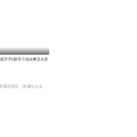
打就开窍|都市小说&爽文&灵
一觉醒来，我成了异界最狂野的移动堡垒。当那些穿越者都在卷攻击力时，唯独我这个重度疼痛恐惧症，将属性点全砸在护甲上。在灭世岩浆里泡澡疗愈，把上古禁咒当白噪音，开着钢铁巨兽碾压仙门，还收了只灭世凶兽当坐骑。那群活了万年的老怪物们天天凑头嘀咕...