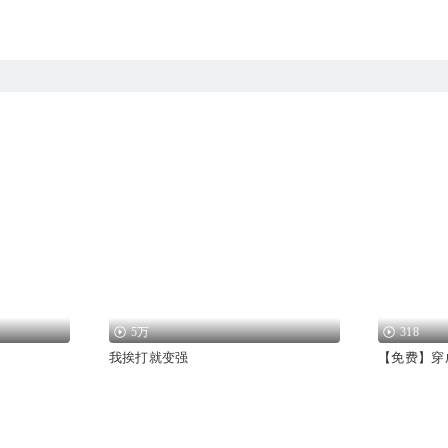
5万
318
我挨打就变强
【免费】穿