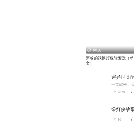
106万
穿越的我挨打也能变强（单
文）
穿异世觉
2078
绿灯侠故
16