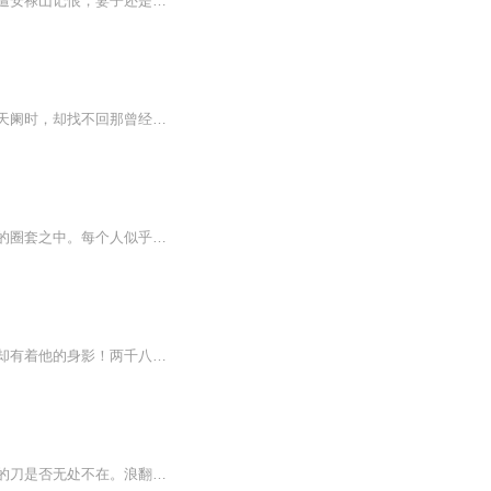
现代搏击冠军林景意外重生，成了唐朝将军府赘婿。本想混吃等死，却遇乱世将至、老丈人遭安禄山记恨，妻子还是个 “母老虎”。他凭搏击术逆袭、借现代智慧破局，在宅斗、权谋与战乱边缘玩转大唐，更意外解锁超强学习力，书写赘婿逆袭传奇！更新：首更50集，...
梦靥中的苦苦挣扎，白梅树下无声叹息，徘徊门外的黯然背影。依旧是那月光皎洁夜，风起天阑时，却找不回那曾经的一切。当天大的阴谋逐渐付出水面，徘徊在友情爱情中的他们，该何去何从？鸿雁在云鱼在水，惆怅此情难寄。相濡以沫，不如相忘于江湖。
清溪县县令离奇死亡，处处透露着诡异。初涉江湖的少男少女，丝毫不知道已经步入了层层的圈套之中。每个人似乎都带着一层面具，孰是孰非，又该相信谁？当天大的阴谋逐渐浮出水面，徘徊在亲情、友情、爱情中的他们，该何去何从？相濡以沫，不如相忘于江湖......
【内容简介】万丈红尘三千年，悠悠时光莫奈何，锦衣夜行，不显凡尘，可历史的洪流中，却有着他的身影！两千八百年前，一介顽童拜师陆信，一百年后，成为一统天下的始皇帝，其文治武功被称作千古一帝！两千五百年前，一位儒生进京赶考，差点猝死山中，被陆...
【内容简介】叶孤城的天外飞仙是否超出人间极限。扫地神僧是否真的天下无敌。小李飞刀的刀是否无处不在。浪翻云的覆雨剑是否天下无双。武侠世界中，李重大声叫道：“我来了，我征服！【作者简介】天下谁人不识君是一名出色的小说作者，他的作品包括： 《纵...