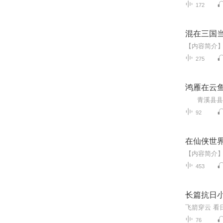
172
混在三国
275
鸿雁在云
92
在仙侠世
453
长篇抗日
76