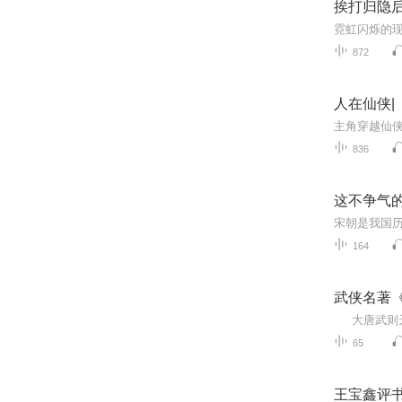
挨打归隐后，
872
人在仙侠|
836
这不争气
164
武侠名著
65
王宝鑫评