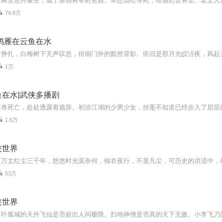
74.8万
鸿雁在云鱼在水
1万
在水|武侠多播剧
1.6万
侠世界
53万
侠世界