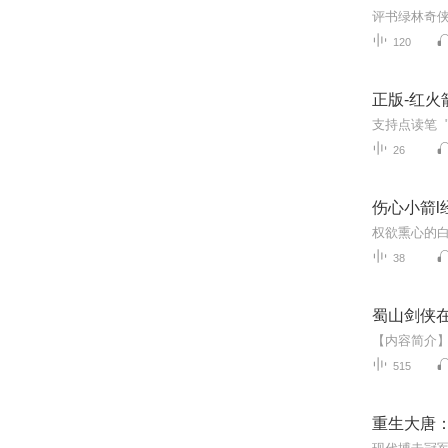
120
正版-红火箭
26
伤心小箭l
权欲熏心的
38
蜀山剑侠
515
重生大唐：