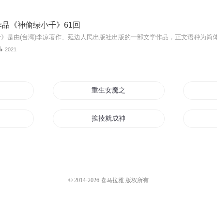
品《神偷绿小千》61回
2021
重生女魔之爱神箭
人
挨揍就成神
天
一代箭神
风行箭皇
© 2014-
2026
喜马拉雅 版权所有
帝莫挨老子
绿箭联盟