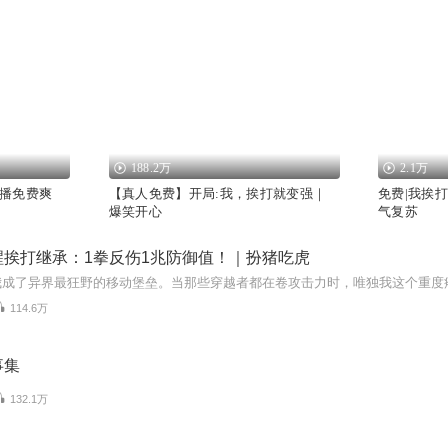
188.2万
2.1万
播免费爽
【真人免费】开局:我，挨打就变强｜
免费|我挨
爆笑开心
气复苏
醒挨打继承：1拳反伤1兆防御值！｜扮猪吃虎
114.6万
事集
132.1万