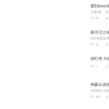
看到boss
58
银河卫士
15
绿灯侠 大
5
神豪从送快递
303