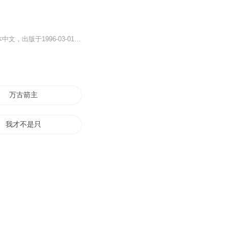
《神偷绿小千》是由(台湾)李凉著作、延边人民出版社出版的一部文学作品，正文语种为简体中文，出版于1996-03-01。《神偷绿小千》是李凉创作的幽默武侠小说，讲述天赋异禀的绿小千自七星湖习得高深武功后，为探寻身世闯荡江湖。他凭借“反宫骨”与“无双刃...
万古箭主
我才不是只会挨打
挨打就变强系统
神箭游天下
挨打成王者的人