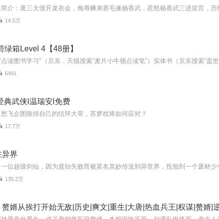
14.5万
绿箱Level 4【48册】
6491
经典武侠l温瑞安l免费
白愁飞企图除掉自己的结拜大哥，苏梦枕将如何应对？
17.7万
在异界
135.2万
赘婿从挨打开始无敌|历史|爽文|重生|大唐|热血兵王|权谋|赘婿|