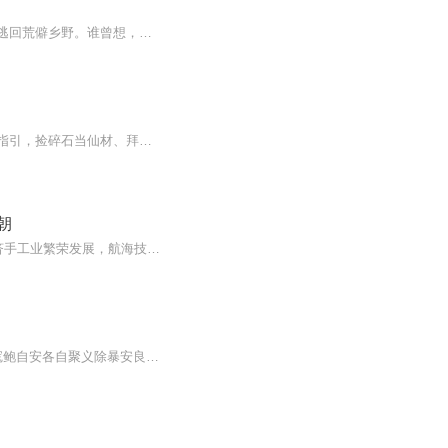
霓虹闪烁的现代都市暗巷中，一个巧舌如簧的街头浪子因骗局崩盘惨遭暴打，只得拖着残躯逃回荒僻乡野。谁曾想，一场意外竟让他觉醒失传千年的奇门秘术！昔日人人唾弃的骗子，转眼执掌玄机，以凡人之智破局修真风云。他运筹帷幄间扭转乾坤，都市豪门俯首称臣...
主角穿越仙侠世界，绑定的系统满口谎话，骗他落脚凡俗村落是上古仙踪秘境。他谨遵系统指引，捡碎石当仙材、拜凡人做仙尊，小心翼翼苦修寻宝。旁人眼里平平无奇的物件，在系统忽悠下全被当成至宝。随着修为渐长，主角偶然窥见真实仙界，才幡然醒悟被系统蒙...
朝
宋朝是我国历史上一个非常有意思的朝代，文化经济高度发达，文化上有“宋词”的绚烂，经济手工业繁荣发展，航海技术、商品经济宋朝都堪称我国古代的巅峰。但是与手里面握着大把财富相比，宋军的战绩就非常差强人意，宋朝是历史上唯一一个没有完成汉地统一...
大唐武则天时代，佞邪当道、权奸欺人，百姓生活水深火热。时有北响马花振芳，南水寇鲍自安各自聚义除暴安良，并协助宰相狄仁杰起义，与被迫害老臣薛刚等联手锄奸勤王终成大事。将门之子骆宏勋与江湖响马之女花碧莲一见倾心，历经磨难，终成眷属。本书突破了清代以前旧狭义小说的公案模式，对民国之后武侠小说写法的发展演变有突破性意义。