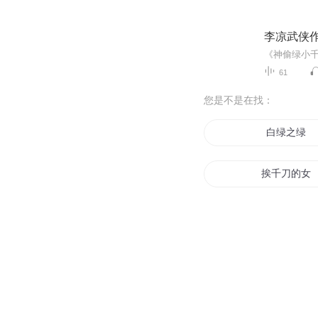
李凉武侠作
61
您是不是在找：
白绿之绿
挨千刀的女
挨打之王昊
挨打能变强
快穿之狗皇