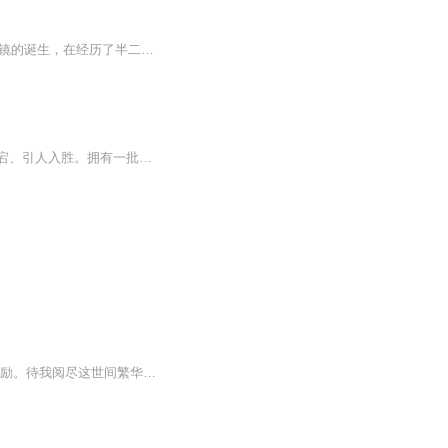
日更5集，不定期爆更！订阅可以收到更新提醒哦~ 【内容简介】 从鼠标键盘的主流到VR眼镜的诞生，在经历了半二次元化的变迁后，一款前所未有的游戏发布了。new era中文译名‘新纪元’，号称游戏由全世界最高级智能AI来在线处理所有游戏内的所有问题，完全...
绿灯侠是全球著名的超级英雄之一，是孩子们心中的偶像。《银河卫士绿灯侠》故事惊险跌宕、引人入胜。拥有一批吸引男孩子的元素，如惩奸除恶、英雄情结、高科技武器、探案、冒险等。宣扬的正是现在的中国孩子所缺少的独立、冒险、永不服输和知难而上的精神...
内容简介 我是张超，一名快递小哥。叮，神豪奖励系统开启，只要送快递，就有各种特殊奖励。待我阅尽这世间繁华，挨打升级，搞笑逗比、贱萌热血，看我如何香车美女傍满身，一身正气满乾坤！跟上我，在这霓虹灯闪烁，星空璀璨的大都市，向着世界首富的宝座...