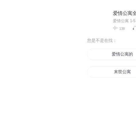
爱情公寓全
138
您是不是在找：
爱情公寓的
末世公寓
向往的公寓
九重天公寓
青春未完待