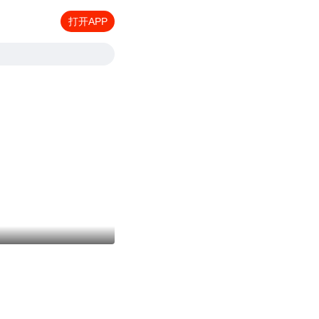
打开APP