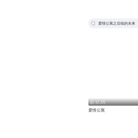
爱情公寓之后续的未来
32.3万
爱情公寓