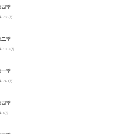
第四季
78.2万
第二季
105.6万
第一季
74.1万
第四季
6万