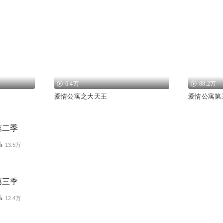
6.4万
88.2万
爱情公寓之大天王
爱情公寓第
第二季
13.5万
第三季
12.4万