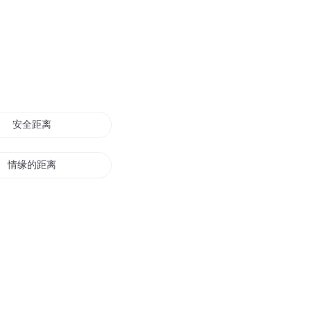
安全距离
情缘的距离
大神近距离
距离产生美吗
太阳的距离