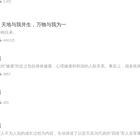
1.9万
：天地与我并生，万物与我为一
神相往来。
440.5万
离
3657
离
201
离