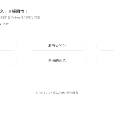
0米！直播回放！
注到直播的小伙伴们可以回听！
7212
离
海与天的距离
星海的距离
一个梦的距离
的距离
近距离爱恋
© 2014-
2026
喜马拉雅 版权所有
眼神与距离