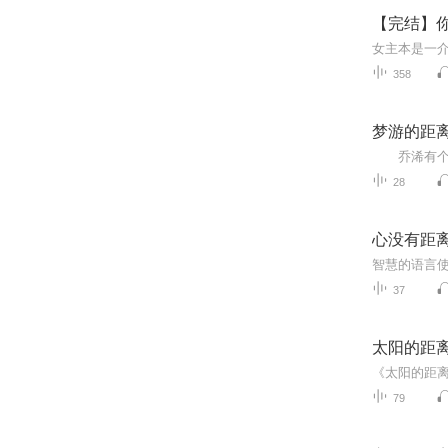
【完结】
女主本是一介
358
梦游的距
28
心没有距
智慧的语言
37
太阳的距
79