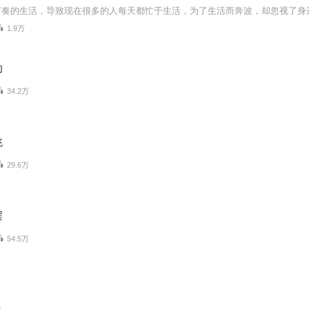
1.9万
动
34.2万
跳
29.6万
摆
54.5万