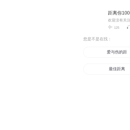
距离你10
欢迎没有关
125
您是不是在找：
爱与伤的距
最佳距离
七度的距离
花开到花落
末日距离