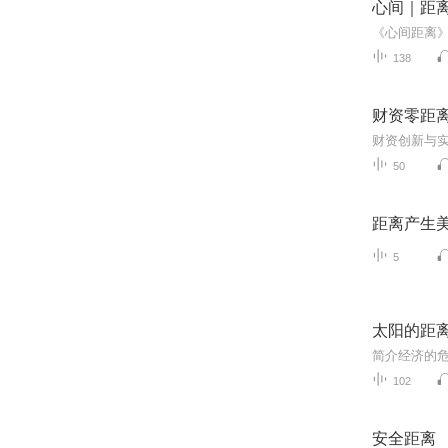
心间｜距
138
财资零距
50
距离产生
5
太阳的距
102
安全距离