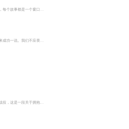
《心间距离》专辑邀您探索情感的纽带，感受人与人之间微妙而深刻的共鸣。在这个专辑中，每个故事都是一个窗口，透视人性的温暖、人情的真实。我们将带您走近平凡生活中的不凡瞬间，让您感受情感的美妙旅程。从亲情到友情，从痛苦到欢乐，每个故事都是一个...
财资创新与实践正当时，各行各业虽然都有自己的难题，但如果遇到挫折，就畏缩不前那何来成功一说。我们不应畏惧变化，而应衷心地拥抱变化，勇于实践，结合自身实际，大胆开创财资新模式，焕新自我新发展。本期《财资零距离》特别策划了“财资创新与实践”专题，分别从财资的“道与术”两个方面展开。“道”诉说的是新思维与新时代下的财资的新探索与讨论；“术”则讲诉的是新时代下银企财资新实践。并聚集了来自财资金融研究院、财资中国、兵工集团、京东集团、新奥财务、中信银行、恒生电子七家知名企业的...
简介经济的危机来源于货币，而现有货币的危机来源于能源的垄断。这是一场关于新能源的战役，这是一段关于拥抱太阳的征程。也许我们无法在有生之年看到核聚变的顺利点火，但是我们的热情永不冷却。希望这本书本被人熟知后有优秀的主播接过这本书