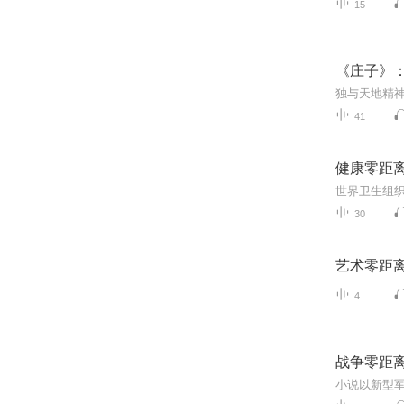
15
《庄子》
独与天地精
41
健康零距
30
艺术零距
4
战争零距