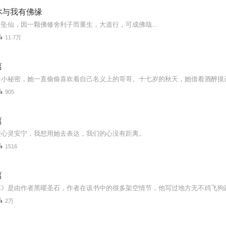
你与我有佛缘
坠仙，因一颗佛修舍利子而重生，大道行，可成佛哉...
11.7万
离
905
离
使心灵安宁，我想用她去表达，我们的心没有距离。
1516
离
2万