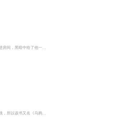
乔浠有个小秘密，她一直偷偷喜欢着自己名义上的哥哥。十七岁的秋天，她借着酒醉摸进房间，黑暗中给了他一个无比青涩的吻。后来，邢峥无意间提起那晚，她脸红似血，磕磕巴巴的说：“...我可能梦游了。”少年沉默的看她，淡笑不语。那晚，他在日记里写道...
《太阳的距离》是由作者黑曜圣石，作者在该书中的很多架空情节，他写过地方无不鸡飞狗跳，所以该书又名《乌鸦嘴的距离》。经济的危机来源于货币，而现有货币的危机来源于能源的垄断。这是一场关于新能源的战役，这是一段关于拥抱太阳的征程。 也许我们无法在有生之年看到核聚变的顺利点火，但是我们的热情永不冷却。看点三哥成为作者笔下的牺牲品再次被揍。