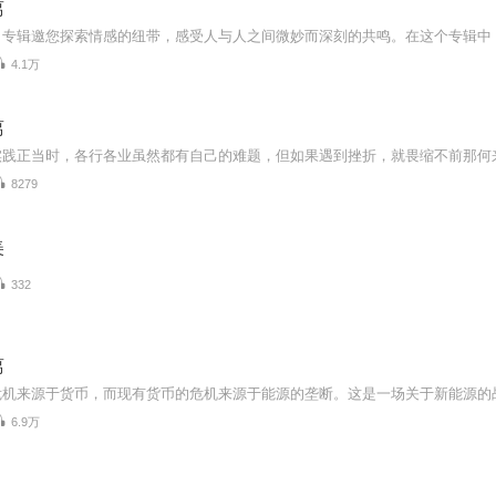
离
4.1万
离
8279
美
332
离
6.9万