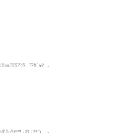
世界卫生组织对“健康”的定义包括身体健康、心理健康和和谐的人际关系。事实上，很多疾病是由周围环境、不和谐的人际关系和心理原因造成的。心身医学已经变得越来越重要。想要健康吗？从了解人性，了解人体出发吧~~ 德国霍夫曼医生，医学博士，资深全科...
小说以新型军人不为人知的成长过程为内容，生动讲述了以贺天高为代表的“四有”军人在军事改革进程中，敢于担当、勇于牺牲，积极破除军事训练积弊，带领官兵瞄准战场，最终在战区陆军组织的一场从未有过的实战演习中以少胜多，并成功粉碎了境外暴恐势力企...