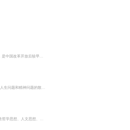
周国平，（1945年7月25日－），中国学者、作家，现为中国社会科学院哲学研究所研究员，是中国改革开放后较早研究尼采的学者。但他成名则因为他的散文。中国社会科学院哲学研究所研究员。在尼采研究方面颇有建树。但他成名则因为他的散文。1945年生于上海，1967年毕业于北京大学哲学系，1981年毕业于中国社会科学院研究生院哲学系。着有学术专着《尼采：在世纪的转折点上》《尼采与形而上学》，散文集《守望的距离》《各自的朝圣路》《安静》《善良·丰富·高贵》《生命的品质》，纪实作品《妞妞：一个父亲的札记》《岁月与性情——我的心灵自传》《偶尔远行》《宝贝，宝贝》，随感集《人与永恒》《风中的纸屑》《内在的从容》《把心安顿好》，诗集《忧伤的情欲》等。
《守望的距离》出自于当代著名哲学家，学者，作家，周国平。 这是一本关于作者所思考的人生问题和精神问题的散文集，这是一本对生活充满热爱的散文集，这是许多人的哲学启蒙……
《守望的距离》是周国平1983年至1995年4月所写散文的结集，收入了散文十四辑，内容包含哲学思想、人文思想、人生寓言等，其中充满了人生的智慧和哲学的魅力，融理性与激情于一体，笔调清新自然，内涵睿智深刻。虽然是上个世纪的作品，今日读来，这些散文作...