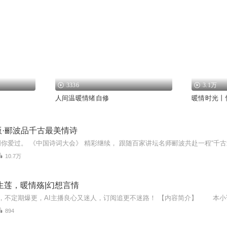
3336
3.1万
人间温暖情绪自修
暖情时光丨
版·郦波品千古最美情诗
10.7万
生莲，暖情殇|幻想言情
894