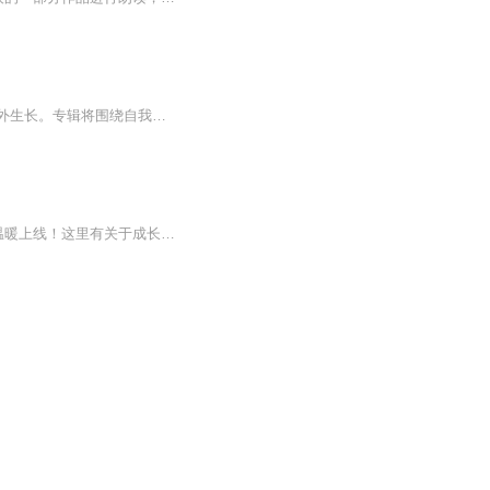
欢迎来到这个专为女性打造的成长空间。在这里，我们用声音陪伴你的每一次向内探索与向外生长。专辑将围绕自我认知、情感关系、职业发展及内在力量等话题，通过真实故事、温暖对谈和深度思考，与你共同面对成长中的共鸣与困惑。我们相信，每一个女性的生命...
生活中总有疲惫迷茫的时刻，仿佛置身于迷雾之中，找不到方向。别担心，[有我陪伴你]已温暖上线！这里有关于成长、梦想、爱情的动人故事，也有能抚慰心灵的轻柔旋律。在这里，每一段文字都是微光，每一句朗读都是拥抱。不管你是在通勤路上、睡前时分，打开...