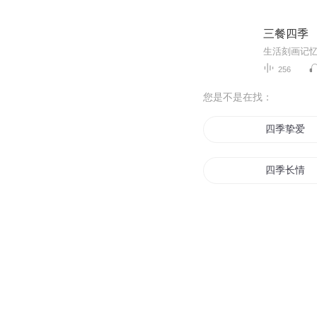
三餐四季
256
您是不是在找：
四季挚爱
四季长情
四季花树1
四季岛之战
四季因你更