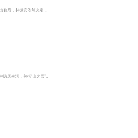
稳定日更5集，不定期爆更，AI主播良心又迷人，订阅追更不迷路！ 【内容简介】 发现老公出轨后，林微安依然决定离婚。戏剧性的是，离婚当天她才知道自己怀孕了，更戏剧的是，她的出轨老公在民政局门口出了车祸，当场死亡。虽然渣男已死，可她的悲惨命运...
日本桂冠诗人高村光太郎的山居笔记《山之四季》，收集了他山居写下的15篇文字，记录山中隐居生活，包括“山之雪”“山之春”“山之秋”“山之人”以山为题的文章。 春夏秋冬的四季变换、人与自然的交织交融、新知故人的相知相爱，纯真、质朴、清新。 如果你喜欢岩井俊二和《四月物语》、《情书》、《小森林》，如果你喜欢松浦弥太郎、无印良品这样的日式生活美学，你应该会喜欢高村光太郎和他的《山之四季》。