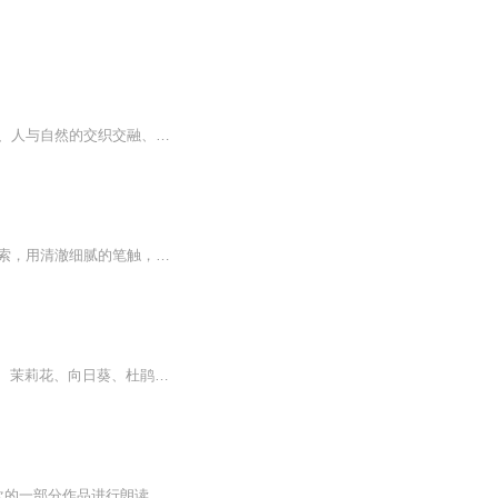
日本近代桂冠诗人高村光太郎山居笔记，15篇文字记录山中隐居生活。春夏秋冬的四季变换、人与自然的交织交融、新知故人的相知相爱。纯真、质朴、清新。"《山之四季》这本随笔集，记述了高村光太郎的山居生活，优美的文字像是在对孩子娓娓诉说。
这是一次在葡萄园中，边饮美酒，边感受时光流转的时间之旅。作者以葡萄园的12个月为线索，用清澈细腻的笔触，讲述了葡萄酒发芽、长叶、开花、结果、采收、酿造的整个过程。在这葡萄变成酒的一年时光里，葡萄园里的每一点动静，都如涓涓细流，掠过读者眼底。除此之外，还有更多的品酒技巧，酒庄故事，悠久文化，以及葡萄酒知识。 ★正统的法国葡萄酒世家子弟阿兰·卡斯特先生，与圣埃米利永葡萄酒骑士勋章获得者苏岚岚倾力奉献 ★走遍法国，看一看各地的葡萄园 ★从一月到十二月，葡萄园里都发生了什么？葡萄农和酿酒师们，在为了什么奔忙？ ★葡萄酒是如何酿成的？每个月，最适宜品饮的酒款是什么？ ★那些著名的酒庄都是什么样子，为什么那里产出的酒，会更加芬芳？ ★还有，想不想轻松愉快地就能了解，那些令人头晕的法定产区、级别……等等名词呢？ 《葡园四季：葡萄酒的前世今生》的作者阿兰·卡斯特先生出身于欧洲最大的葡萄酒世家卡斯特家族，怀着对葡萄酒的深沉热爱，将每一瓶葡萄酒背后蕴涵的葡园风景、流金岁月、传奇故事、悠久文化，呈现给中国的爱酒朋友。
这个专辑主要讲的就是四季的花，四季的每朵花都有着它的美。【经典花名名单】：牡丹花、茉莉花、向日葵、杜鹃花、绣球花、紫罗兰、水仙花、桂花、樱花、桃花、凤仙花、蝴蝶兰、梅花、杏花、望春花、迎春花、木棉花…等。女主角：凤阴。男主角：阳晨伯。
语文教材配套阅读 雨的四季 作者刘湛秋，本书由作家出版社出版。本人节选了自己非常喜欢的一部分作品进行朗读，希望大家可以喜欢。