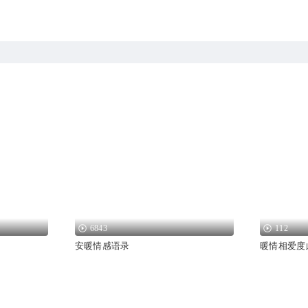
6843
112
安暖情感语录
暖情相爱度