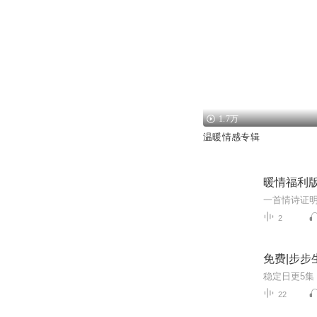
1.7万
温暖情感专辑
暖情福利
2
免费|步步
22