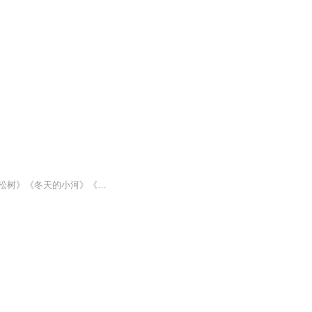
《四季》收录了薛卫民50多首经典的儿歌，如《秋风吹麦田》《秋天的颜色》《会走路的小松树》《冬天的小河》《雪人》等，并根据季节将其分为四部分，秋天正好是小学一年级孩子开学的季节，故将秋季儿歌排在前面，紧接着是冬季儿歌、春季儿歌和夏季儿歌。让...