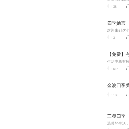
38
四季她言
3
【免费】
618
金波四季
139
三餐四季
温暖的生活