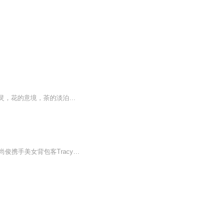
春夏秋冬寒暑交替，忙碌中的您是否厌倦了这一成不变的生活？人文四季生活美学，香的空灵，花的意境，茶的淡泊，书画的寄情与高远，让人文四季成为你生活不可或缺的部分。
最潮双人主播伴您遨游四季全球最真实的全球体验，最有料的旅行指南。潮人主播Jeffrey吴尚俊携手美女背包客Tracy共同打造全网最新的音频旅游节目，定位七大洲，瞄准五大洋——拒绝在城市的拥挤中慢慢丧失热情，拒绝每天在两平米的隔间中忘记出发。...