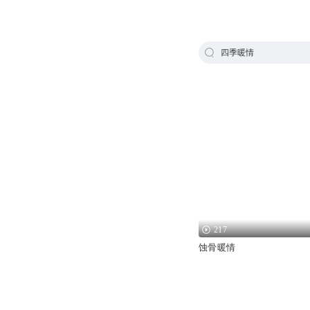
四季暖情
217
蚀骨暖情