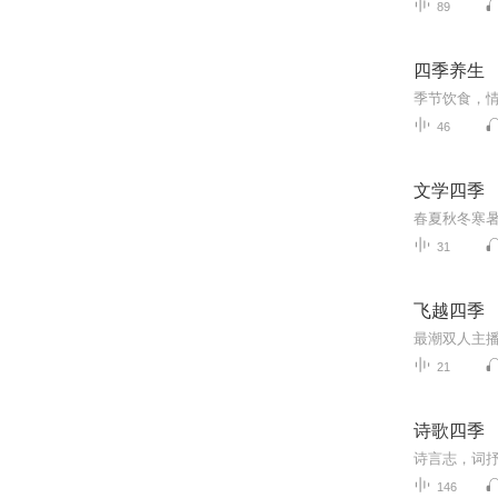
89
四季养生
季节饮食，
46
文学四季
31
飞越四季
21
诗歌四季
诗言志，词
146