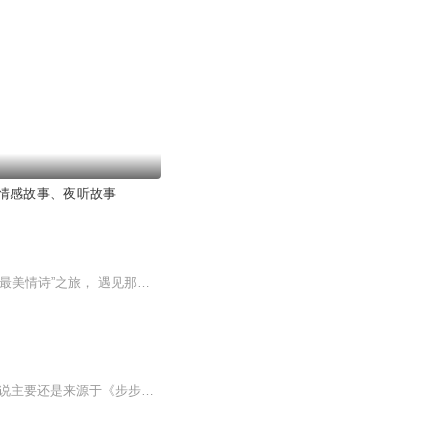
情感故事、夜听故事
一首情诗证明你爱过。 《中国诗词大会》 精彩继续， 跟随百家讲坛名师郦波共赴一程“千古最美情诗”之旅， 遇见那些镌刻在灵魂深处的爱恋与诗篇。 人间自是有情诗，此爱无关风和月。情诗就像你素未谋面的灵魂挚交，她期待着和你千百年后的重逢，把爱恨情愁...
稳定日更5集，不定期爆更，AI主播良心又迷人，订阅追更不迷路！ 【内容简介】 本小说主要还是来源于《步步惊心》，在马尔泰若曦回到现实以后，在博物馆里见到了自己日思夜想的“四爷”，然而自己已经回到了现实，因此，“四爷”是陌生的。但是由于...