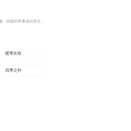
生活刻画记忆，餐桌记录了代代相传的味道。这张专辑我将每天带您解锁家庭料理的无限乐趣，跟随四季餐桌的变化，用情品尝四季的微妙，一同感受生活中的小美好。我相信95%听完的小耳朵一定会沦陷厨房！
暖季欢歌
四季之时
四季少年
四季商人之春
暖在花开的季节