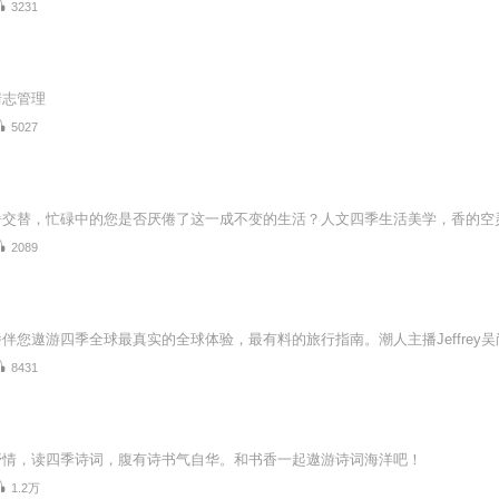
3231
情志管理
5027
2089
8431
抒情，读四季诗词，腹有诗书气自华。和书香一起遨游诗词海洋吧！
1.2万