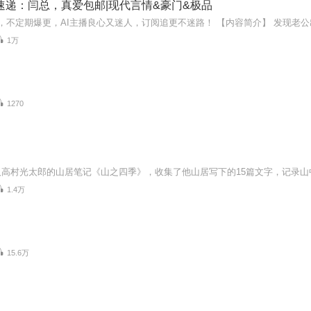
速递：闫总，真爱包邮|现代言情&豪门&极品
1万
1270
1.4万
15.6万