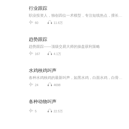
行业跟踪
职业投资人，独创四位一术模型，专注短线热点，擅长热点解读，行业深度分析
60
11.6万
趋势跟踪
趋势跟踪——顶级交易大师的操盘获利策略
167
4.1万
水鸡秧鸡叫声
各种水鸡秧鸡的最新叫声，如黑水鸡，白面水鸡，白骨顶鸡，蓝胸秧鸡，红胸田鸡，灰头麦鸡等等。
24
4698
各种动物叫声
5
22.5万