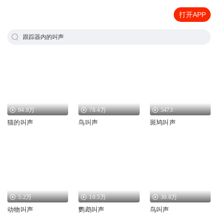
打开APP
跟踪器内的叫声
94.9万
78.4万
5473
猫的叫声
鸟叫声
斑鸠叫声
5.2万
10.5万
30.8万
动物叫声
鹦鹉叫声
鸟叫声