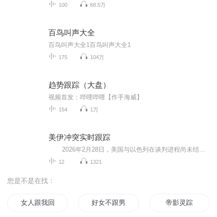
100
68.5万
百鸟叫声大全
百鸟叫声大全1百鸟叫声大全1
175
104万
趋势跟踪（大盘）
视频首发：哔哩哔哩【作手海威】
154
1万
美伊冲突实时跟踪
2026年2月28日，美国与以色列在谈判进程尚未结束的背景下，对伊朗发动联合军事打击，这场酝酿已久的地缘博弈正式升级为实际军事冲突。截至北京时间3月4日9时，冲突已进入第4天，战火席卷中东全域，牵动全球能源、金融与安全格局。 本...
12
1321
您是不是在找：
女人跟我回家
好女不跟男斗
帝影灵踪