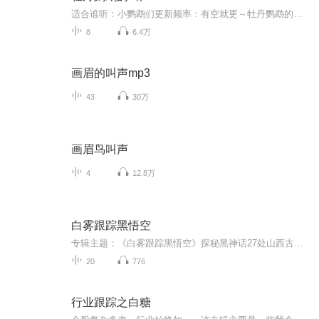
适合谁听：小鹦鹉们更新频率：有空就更～牡丹鹦鹉的叫声～
8
6.4万
画眉的叫声mp3
43
30万
画眉鸟叫声
4
12.8万
白雾跟踪黑悟空
专辑主题：《白雾跟踪黑悟空》探秘黑神话27处山西古建，深挖民间玄幻灵异千年秘闻。精华看点：1. 依托顶流游戏《黑神话悟空》27处山西实景，自带流量；​2. 摒弃枯燥建筑科普，只讲本地流传玄幻、灵异、民间野史；​3. 由北向南走遍三晋古寺石窟，一集...
20
776
行业跟踪之白糖