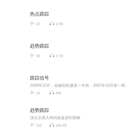
热点跟踪
23
1739
趋势跟踪
39
2.7万
跟踪信号
2008年10月，金融危机爆发一年前，2007年10月第一周，美股多板块过度波动，偏离历史模式；市场规律失灵，反常的波动甚至蔓延到欧洲和日本股市无人知晓原因直到众多以黑盒交易为主的量化基金开始披露重大损失。当时，每天有超过400亿美元的全球市场交易由计...
14
499
趋势跟踪
顶尖交易大师的操盘获利策略
115
135.4万