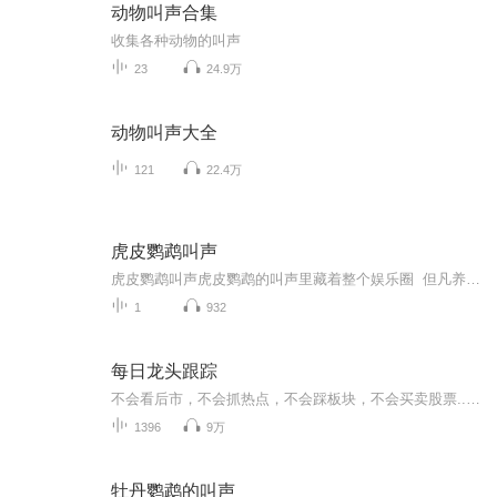
动物叫声合集
收集各种动物的叫声
23
24.9万
动物叫声大全
121
22.4万
虎皮鹦鹉叫声
虎皮鹦鹉叫声虎皮鹦鹉的叫声里藏着整个娱乐圈 但凡养过虎皮鹦鹉的人都知道，这货要是参加《中国好声音》，评委的转身速度能比广场舞大妈抢超市鸡蛋还快。这些身披虎纹戏服的小家伙，每只都是自带百万调音师的实力派唱将。 叫声界的盲盒经济 打开...
1
932
每日龙头跟踪
不会看后市，不会抓热点，不会踩板块，不会买卖股票.......这股还怎么炒？关注、点击，20年的老司机用最独特的方法，为你带来进阶100课！本专栏，源自于老师近20年的实盘经验和行业积累，绝非抄袭模仿的泛泛之作！本专栏将根据热点、政策、突发消息和老范...
1396
9万
牡丹鹦鹉的叫声