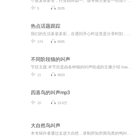
个股复杂多变，行业始终如一。该专辑主要是一些我个人对行业的分析看法，希望可以和大家分享讨论，尚有不成熟的地方，欢迎大家发表看法提意见。
5
2635
热点话题跟踪
我们的生活多姿多彩，在遇到开心时这里是分享时刻，在遇到不开心时，这里是慰籍站，跟随平台热点述说我们的心境
174
6595
不同阶段猫的叫声
节目主题:本节目是由各种猫的叫声组成的主播介绍:Iow无语主播寄语:这个猫友兔年快乐更新频率:不定时更新
11
4833
四喜鸟的叫声mp3
10
10.6万
大自然鸟叫声
本专辑作者通过走进大自然，录制所知所闻鸟类的鸣叫，旨在让听众闻声知鸟，享受和聆听大自然独特的魅力，真正确确树立爱护环境、保护生态、尊重自然、爱护动物的意识，为建设美丽中国贡献力量。