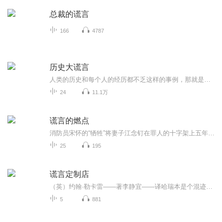
总裁的谎言
166
4787
历史大谎言
人类的历史和每个人的经历都不乏这样的事例，那就是真相容易被扼杀，精心编造的谎言却千古永存。 ——马克·吐温 许多人类成就的顶峰与无耻的谎言联系在一起，密不可分。这些谎言曾经导致人类的巨大灾难、引发战争或对人权的侵犯。事实上，欺骗在塑造历史进程和决定国家命运方面一直起着重要作用。谎言被用来证明战争的正义，以及夺取权力、奴隶、食物、金钱、土地等。撒谎是为了把梦想、意识形态或个人、群体的宗教信仰强加于人。本专辑旨在剖析世界上一些重大的、从一开始就被歪曲的历史...
24
11.1万
谎言的燃点
消防员宋怀的“牺牲”将妻子江念钉在罪人的十字架上五年。直到他与青梅林长夏孩子的百日宴上，江念才撞破这场精心策划的假死骗局。同一场葬送她人生的大火，却是他们新生活的开端。背负愧疚几近毁灭的江念，在心理医生沈明洲的专业守护下，开始艰难地回溯...
25
195
谎言定制店
（英）约翰·勒卡雷——著李静宜——译哈瑞本是个混迹伦敦的骗子，辗转来到巴拿马后，凭着过去所学成为裁缝。因为深谙聆听闭嘴的重要，颇得上流社会主顾的信赖。原本以为就这样可以抹掉不为人知的过去，没想到，在一个最平常不过的星期五，一个从地狱来的...
5
881