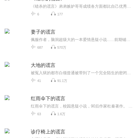
《错杀的谎言》弟弟嫉妒哥哥成绩各方面都比自己优秀，被受女孩子青睐，哥哥爱的女孩，他也喜欢想得到但女孩不愿，心生怨恨将女孩杀害。女孩父亲为给女儿讨回公道，误以为哥哥是凶手，悲痛之下将其杀死，真相大白后，女孩父亲陷入深深的自责与痛苦，后父亲...
6
177
妻子的谎言
佩服作者，脑洞超级大的一本爱情悬疑小说......前期铺垫的故事线看似比较繁琐，但是所有的内容都会逐一展开，越听越过瘾。
687
570万
大地的谎言
被冤入狱的都市白领曾通被带到了一个完全陌生的密闭世界，荒蛮苍凉的大地，传说中可怕的“莽扑”，诡异老头的不祥手势，人人都回避的话题，古老的监狱，阴森、诡异、迷宫似的地道，神秘失踪的犯人，谁也没见过却畏如蛇蝎的“老舜”，表现奇奇怪怪的狱长、...
41
91.1万
红雨伞下的谎言
红雨伞下的谎言，校园悬疑小说，90后作家杜秦著作。 内容介绍 湘江学院女生韦佳在图书馆里捡到一把红雨伞，从此性情大变。几天后，萧夏去图书馆借书，意外地发现有个女生死在了阅览室里，死者正是韩佳。不久，萧夏的两名室友无缘无故地自杀了。萧夏某天收到了奇怪短信，短信上说她将会是下一个死者。警方调查发现，这几起死亡事件均与柯林的诅咒有关，而将柯林的传说引入中国的是一名叫做秦朗的教授，他二十年前突然失踪了，至今杳无音讯。就在调查遇到瓶颈的时候，一个神秘人物浮出了水面，每到午夜，他就会悄悄潜入二十年前失火的旧楼…… 一把红色的雨伞，一栋烧毁的旧楼，三个莫名陨落的生命，一名失踪了二十年的教授，一段离奇的法国传说……这其中究竟隐藏了什么不为人知的秘密？ 作者介绍 真名杜鹏飞，1990年生，内蒙古凉城人，毕业于南华大学机械设计专业。高中时开始长篇小说创作，笔耕近十年，写下七零八碎作品不计其数。曾混迹于各大文学网站，2012年出版悬疑小说《红雨伞下的谎言》，受到了读者的一致好评。
63
1.6万
诊疗椅上的谎言