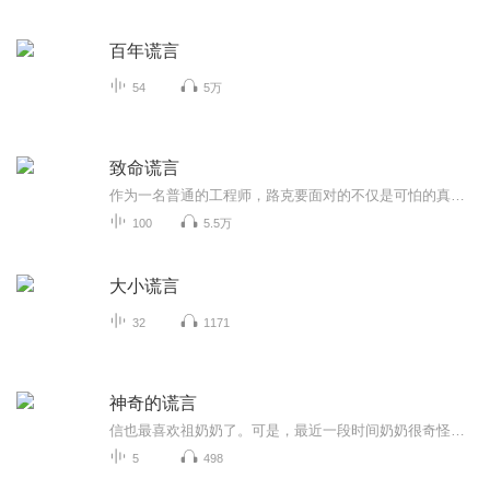
百年谎言
54
5万
致命谎言
作为一名普通的工程师，路克要面对的不仅是可怕的真相，还有需要重新选择的人生！在公共厕所惊醒的路克，失去了所有记忆。当他漫无目的在街上游走时，却发现自己被一个神秘男子跟踪！这让路克产生了怀疑——我真的只是一个流浪街头的醉汉吗？路克决定找出...
100
5.5万
大小谎言
32
1171
神奇的谎言
信也最喜欢祖奶奶了。可是，最近一段时间奶奶很奇怪，有时候竟会忘记他是信也，把他错认作祖奶奶的弟弟信夫。祖奶奶不记得他了，这让信也很委屈。妈妈却说：“偶尔撒个小谎也没关系。”不知道该如何是好的信也只好来到苗木园子找“吹牛伯伯”指点人生....
5
498