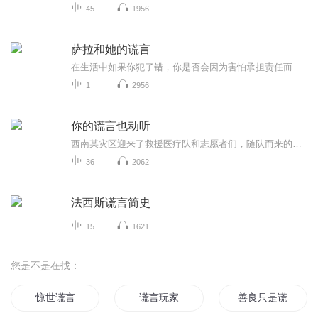
45
1956
萨拉和她的谎言
在生活中如果你犯了错，你是否会因为害怕承担责任而选择撒谎呢？这是一本关于撒谎的绘本，让孩子明白在撒谎和诚实之间应该如何选择。故事的小主人公萨拉把妈妈的珍珠项链弄坏了，她选择了撒谎，然而她每撒一次谎，就会有一个小幽灵从她的嘴里跳出来。这是...
1
2956
你的谎言也动听
西南某灾区迎来了救援医疗队和志愿者们，随队而来的还有女演员秦翡。人人都说秦翡来当志愿者不过是为了作秀，然而，秦翡却认真努力，还在危急时刻舍身救人。日夜相处中，医疗队队长行知止看到了秦翡内心的坚韧和善良，两人加深了彼此了解。秦翡也发现多年...
36
2062
法西斯谎言简史
15
1621
您是不是在找：
惊世谎言
谎言玩家
善良只是谎言