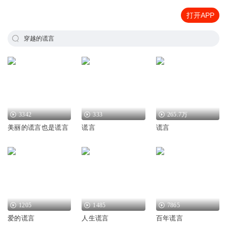
打开APP
穿越的谎言
3342
333
265.7万
美丽的谎言也是谎言
谎言
谎言
1205
1485
7865
爱的谎言
人生谎言
百年谎言