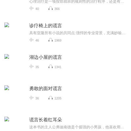
心理治疗是一项按部就班的规则性的治疗程序，还是有血有肉，有情有感的工作？当患者强烈的需求对直接是形成致命的诱惑时，治疗师如何守住自己的底线，而不陷入患者的投射性认同中，是所有治疗师需要面对的现实难题和伦理议题
40
366
诊疗椅上的谎言
具有亚隆所有小说的共同点:强悍的专业背景，充满妙喻和幽默的文笔，以及意想不到的结局，而论辛辣讽刺，《诊疗椅上的谎言》在亚隆所有小说中堪称为最。
46
1969
湖边小屋的谎言
35
1341
勇敢的面对谎言
36
1205
谎言长着红耳朵
这本书的主人公弗迪南德是个倔强的小男孩，他喜欢用自己的判断做事情和决定，而这种判断和决定往往是错误的或者说被隐藏了错误，而他自己却不知道，比如他知道的道理是“人不可以撒谎”，可是面对他不喜欢的人或者事物，他想表达自己很厌烦的时候，家长却...