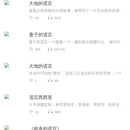
大地的谎言
被冤入狱的都市白领曾通，被带到了一个完全陌生的密闭世界。荒蛮苍凉的大地，传说中可怕的“蟒扑”。诡异老头的不详手势，人人都回避的话题。古老的监狱阴森诡异，迷宫似的地道神秘，失踪的犯人谁也没见过，畏如蛇蝎的老舜，表现奇奇怪怪的狱长、看守、囚...
40
3149
妻子的谎言
妻子的谎言一个接着一个，她到底在隐藏什么 ，她为什么背叛婚姻？为什么欺骗了我这么多年的感情，刷新的经典力作，值得收听哦
999
666.6万
大地的谎言
传说中可怕的“莽扑”，监狱门口老头的不祥的手势，一个人人都回避的话题，一个谁也没见过却畏如蛇蝎的“老舜”，一个神秘失踪的囚犯……配合着艰苦恶劣的生活环境：似乎永无尽头的甬道，四面悬崖峭壁之谷的操场，没有任何即时和外界的联络方式……不安、...
1
881
谎言西西里
※关锦鹏监制，林育贤执导，李准基、周冬雨、阮经天领衔主演！※温暖力MAX电影同名有声小说，告诉你爱情的正确打开方式！【作品简介】来自韩国的大男孩俊浩在意大利西西里岛长大，他的身上有着如同阳光一般和煦的热情，一点点融化了中国少女小悠冰冷的面具...
18
2682
《错杀的谎言》