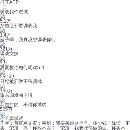
打开APP
调戏我你试试
5.1万
穿越之邪君调戏我
1.4万
嫂子啊，我真没想调戏你们
321万
调戏文娱
3万
夏夏教你如何调戏Siri
252.4万
丑妃被邪傲王爷调戏
155万
豫东调戏曲专辑
我超甜的，不信你试试
52
5万
你不卖试试
作者：百草糖文案：荣旭：我要买你这个号。多少钱？陈清：不
卖。荣旭：靠！你敢不卖？！荣旭：我要吃你做的面。你卖不