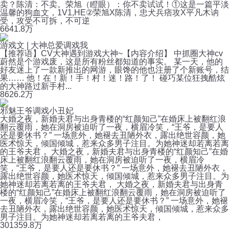
卖？陈清：不卖。荣旭（瞪眼）：你不卖试试！①这是一篇平淡
温馨的狗血文，1V1,HE②荣旭X陈清，忠犬兵痞攻X平凡木讷
受，攻受不可拆，不可逆
66
41.8万
游戏文 | 大神总爱调戏我
【推荐语】CV大神遇到游戏大神~【内容介绍】 中抓圈大神cv
蔚然是个游戏废，这是所有粉丝都知道的事实。 某一天，他的
好友迷上了一款新推出的网游，眼馋的他也注册了个新账号，结
果…… 他！在！新！手！村！迷！路！了！ 碰巧某位狂拽酷炫
的大神路过新手村...
86
26.2万
邪魅王爷调戏小丑妃
大婚之夜，新婚夫君与出身青楼的“红颜知己”在婚床上被翻红浪
翻云覆雨，她在洞房被迫听了一夜，横眉冷笑，“王爷，是要人
还是要休书？” 一场意外，她褪去丑陋外衣，露出绝世容颜，她
医术惊天，倾国倾城，惹来众多男子注目。为她神迷却若离若离
的王爷夫君， 大婚之夜，新婚夫君与出身青楼的“红颜知己”在婚
床上被翻红浪翻云覆雨，她在洞房被迫听了一夜，横眉冷
笑，“王爷，是要人还是要休书？” 一场意外，她褪去丑陋外衣，
露出绝世容颜，她医术惊天，倾国倾城，惹来众多男子注目。为
她神迷却若离若离的王爷夫君， 大婚之夜，新婚夫君与出身青
楼的“红颜知己”在婚床上被翻红浪翻云覆雨，她在洞房被迫听了
一夜，横眉冷笑，“王爷，是要人还是要休书？” 一场意外，她褪
去丑陋外衣，露出绝世容颜，她医术惊天，倾国倾城，惹来众多
男子注目。为她神迷却若离若离的王爷夫君，
301
359.8万