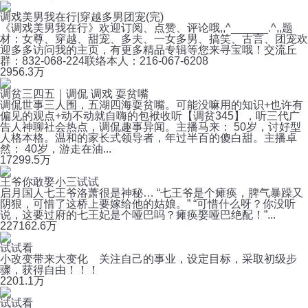
调戏美男我在行|穿越多男团宠(完)
《调戏美男我在行》欢迎订阅、点赞、评论哦,,^______.^,,题
材：女尊、穿越、甜宠、多夫、一女多男、搞笑、古言、团宠欢
迎多多访问我的主页，有更多精品专辑等您来寻宝哦！交流丘
群：832-068-224联络本人：216-067-6208
295
6.3万
调贫三四五｜调侃 调戏 耍贫嘴
调侃世事三人围，五湖四海耍贫嘴。可能没嘛用的知识+也许有
偏见的观点+动不动就自嗨的包袱收听【调贫345】，听三代广
告人神聊社会热点，调侃趣事异闻。主播马来： 50岁，讨好型
人格本格。温和的家长式领导者，年过半百的傻白甜。主播卓
然： 40岁，游走在油...
172
99.5万
王爷你敢娶小三试试
启月国人七王爷洛萧很是神秘… “七王爷是个瘫痪，脾气暴躁又
阴狠，可惜了这桥上要嫁给他的姑娘。” “可惜什么呀？你没听
说，这要过府的七王妃是个哑巴吗？瘫痪娶哑巴绝配！”...
227
162.6万
试试看
小改变带来大变化 关注自己的事业，设定目标，采取初级步
骤，获得自由！！！
220
1.1万
试试看