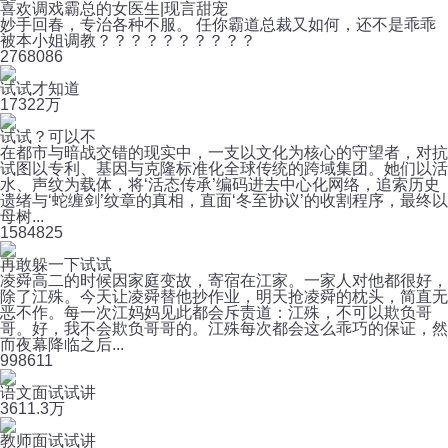
喜欢调戏霸总的女医生|现言甜宠
妙手回春，专治各种不服。 任你霸道总裁又如何，还不是乖乖
被本小姐调教？？？？？？？？？？
276
8086
试试才知道
173
22万
试试？可以不
在都市与暗战交错的现实中，一支以文化为核心的守望者，对抗
试图以专利、基因与克隆标准化全球传统的跨域集团。她们以活
水、声纹为载体，将‘活态传承’编码进去中心化网络，追索历史
遗绪与‘蛇缠剑’纹章的真相，直面‘冬至协议’的收割程序，最终以
母树...
158
4825
再敢躲一下试试
凌舜高二的时候因家庭变故，寄宿在江家。一家人对他都很好，
除了江殊。今天让凌舜替他抄作业，明天抢凌舜的枕头，简直无
恶不作。每一次江妈妈见此都会斥责道：江殊，不可以欺负哥
哥。好，我不会欺负哥哥的。江殊每次都会这么乖巧的保证，然
而夜幕降临之后...
99
8611
语文面试试讲
36
11.3万
教师面试试讲