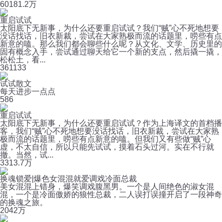
60
181.2万
重启试试
太阳底下无新事，为什么还要重启试试？我们“贼”心不死地想要
没话找话，旧衣新裁，尝试在大家熟极而流的话题里，唠些有点
新意的嗑。那么我们都会聊些什么呢？从文化、文学、历史里的
固有概念入手，尝试通过聊天给它一个新的支点，然后撬一撬，
松松土，看...
36
1133
试试散文
每天进步一点点
5
86
重启试试
太阳底下无新事，为什么还要重启试试？作为上海译文的首档播
客，我们“贼”心不死地想要没话找话，旧衣新裁，尝试在大家熟
极而流的话题里，唠些有点新意的嗑。但我们又有些做“贼”心
虚，不太自信，所以只能先试试，摸着石头过河。实在不行就
撤。当然，试...
33
13.7万
换魂锁爱|爆色女混混就爱调戏冷面总裁
美女混混上错身，爆笑调戏腹黑男。一个是人间绝色的淑女混
混，一个是冷面傲娇的狼性总裁，二人误打误撞开启了一段神奇
的换魂之旅。
204
2万