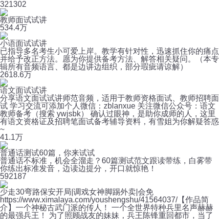
32
1302
教师面试试讲
53
4.4万
小语面试试讲
已指导多名考生小可爱上岸。教学有针对性，迅速抓住你的痛点
并给予改正方法。愿为你提供备考方法、解答相关疑问。（本专
辑所有音频语言、都是边讲边组织，部分瑕疵请谅解）
26
18.6万
语文面试试讲
分享语文面试试讲师范音频，适用于教师资格面试、教师招聘面
试 学习交流可添加个人微信：zblanxue 关注微信公众号：语文
教师备考（搜索 ywjsbk） 确认过眼神，是助你成师的人，这里
有语文资格证及招聘笔面试备考辅导资料，有雪姐为你解疑答惑
~
4
1.1万
普通话测试60篇，你来试试
普通话不标准，机会全溜走？60篇测试范文跟读带练，白雾带
你练出标准发音，边读边提分，开口就惊艳！
59
2187
少走30弯路保安开局|调戏女神脚踢外卖|会免
https://www.ximalaya.com/youshengshu/41564037/【作品简
介】一个神秘古武门派的传人！ 一个全世界特种兵里名声赫赫
的最强兵王！ 为了照顾战友的妹妹，兵王陈锋重回都市，当了