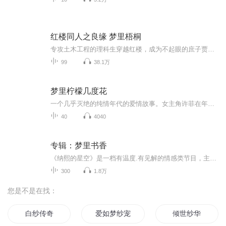
红楼同人之良缘 梦里梧桐
专攻土木工程的理科生穿越红楼，成为不起眼的庶子贾琮，在同为穿越者的林婶娘鼎力协助下，发挥学霸优势，考科举，中探花，娶黛玉。文能治河，武能平叛，建功立业，给黛玉一个花好月圆的锦绣前程。本文行文流畅，语言很有韵味，对于人物的性格刻画生动形象，作者对贾府各种人物全怀悲悯，并不偏爱，也不黑化，每个人的命运都是他们自己写就的剧本。
99
38.1万
梦里柠檬几度花
一个几乎灭绝的纯情年代的爱情故事。女主角许菲在年少时候，偏执的爱上了一个遥不可及男生卓桐……
40
4040
专辑：梦里书香
《纳熙的星空》是一档有温度.有见解的情感类节目，主持人以甜美的声音走进你的视野，分享生活中的快乐！感悟人生的真谛，私享静谧的心灵！夜晚22.00，我们有约！
300
1.8万
您是不是在找：
白纱传奇
爱如梦纱宠你999天
倾世纱华