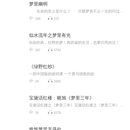
梦里幽明
生命的意义是什么？ 庄晓梦曾不止一次的问过自己，那些一直萦绕在脑海中的声音,却给了她不同的答案。 曲义说，“我渐渐发现，他们都死了，我活着的意义也就没有了！” 白思思说，“从来没有人像他一样没有目的、不遗余力的对我好！”...
100
2万
似水流年之梦里有光
自由的风，狂野的梦！再跌簸的生活，也要闪亮的过！
167
5752
《绿野红纱》
一部中国版的彼得潘 一个爱与拯救的故
24
3391
宝黛话红楼：晓旭《梦里三年》
宝黛话红楼之《梦里三年》宝黛话红楼之《梦里三年》宝黛话红楼之《梦里三年》宝黛话红楼之《梦里三年》宝黛话红楼之《梦里三年》
14
5276
悠悠梦里无寻处