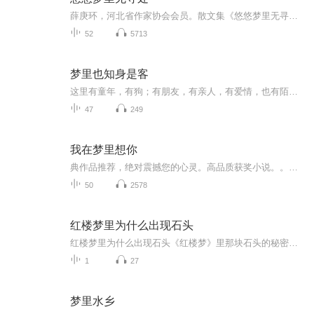
薛庚环，河北省作家协会会员。散文集《悠悠梦里无寻处》，是他晚年时对自己故乡童年记忆里的追寻。这种追寻，不是一般的平铺直叙式的诉说，而是渗透在古诗词意境中的艺术审美 。他借助古诗的意境，追寻自己的童年故乡记忆，咀嚼自己的童年生命体验，抒发对...
52
5713
梦里也知身是客
这里有童年，有狗；有朋友，有亲人，有爱情，也有陌生的风景。哲理性、趣味性与情感并重，以最敏感的心性捕捉生活中的一刹那。你可能并不能全懂，也可能并不能全部理解，但是仍然可以捡拾到美丽的贝壳，漂亮的珍珠，它也许可以成为茫茫夜色里的一盏灯，点...
47
249
我在梦里想你
典作品推荐，绝对震撼您的心灵。高品质获奖小说。。大家多支持，小说情节进口时间脉搏，内容精彩生动。人物刻画细腻到位。给您一种身临其境的感觉，也欢迎多提建议和意见。我们将不断改进学习，争取带给大家优秀的作品。您的每一次聆听都是对我们最大的支持和厚爱。谢谢！
50
2578
红楼梦里为什么出现石头
红楼梦里为什么出现石头《红楼梦》里那块石头的秘密，中医告诉你答案 一、石头是起点 《红楼梦》开篇就扔下一块大石头——女娲补天剩下的顽石。这就像现代人逛博物馆突然看见恐龙化石，第一反应都是"这玩意儿能用来干嘛"。但中医看待万物的角度很特...
1
27
梦里水乡