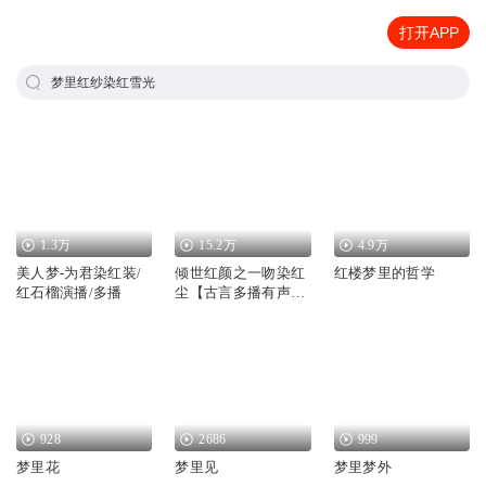
打开APP
梦里红纱染红雪光
1.3万
15.2万
4.9万
美人梦-为君染红装/
倾世红颜之一吻染红
红楼梦里的哲学
红石榴演播/多播
尘【古言多播有声
剧】古风|虐恋
928
2686
999
梦里花
梦里见
梦里梦外