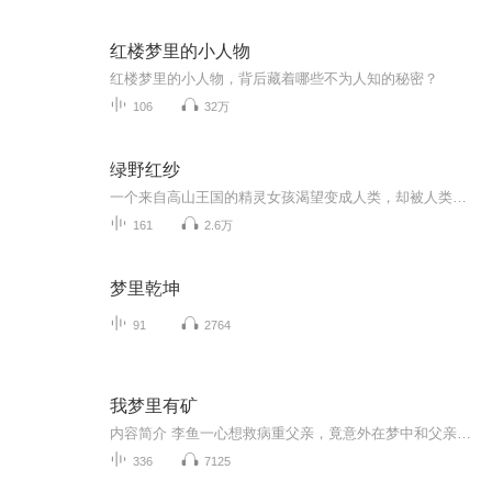
红楼梦里的小人物
红楼梦里的小人物，背后藏着哪些不为人知的秘密？
106
32万
绿野红纱
一个来自高山王国的精灵女孩渴望变成人类，却被人类当成异类追杀，但是当灾难降临时，是她用翅膀拯救了人类。这个故事告诉我们，人与自然是相依共生的，只有保持平衡，才能共同发展。
161
2.6万
梦里乾坤
91
2764
我梦里有矿
内容简介 李鱼一心想救病重父亲，竟意外在梦中和父亲坐上了开往阴府的列车。机缘巧合之下神秘梦魇世界选中了他。从此，怀揣梦魇世界的普通小伙儿像是开了挂，种出吊命果实秒变神医。又意外的接触到一破败上古门派——天机门，稀里糊涂的变成修行人和半生...
336
7125