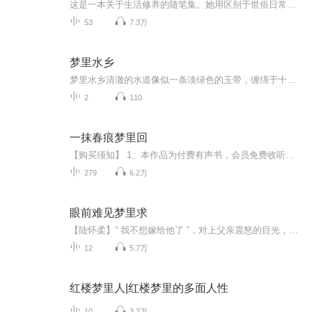
这是一本关于生活修养的随笔集。她用区别于世俗日常的眼光去观察世界，跟随作者的角度你竟发现心境开阔起来。 有时候，我们总想快进时间，看看最终的结果是不是值得，而没有耐心体味生而为人可以享受的生活滋味。 在这本书中，作者选择忘记自身，出离地观...
53
7.3万
梦里水乡
梦里水乡清澈的水道像似一条淡绿色的玉带，缠绵于十里八乡。船儿穿过小桥从窗前、门前飘然而去，却留下了一首首歌谣，余音袅袅环绕在家家户户棚檐梁上。诗的情，画的意，如同青春少女内心溢出那甜美灿烂的笑容，一点点的透过你的肌肤，渗透到你的情怀，滋...
2
110
一抹春痕梦里回
【购买须知】 1、本作品为付费有声书，会员免费收听，非会员购买成功后，即可收听，可下载重复收听。 2、版权归原作者所有，严禁翻录成任何形式，严禁在任何第三方平台传播，违者将追究其法律责任。 3、如在充值／购买环节遇到问题，您可通过页面右上方...
279
6.2万
眼前难见梦里求
【陆怀柔】“ 我不想嫁给他了 ”，对上父亲震怒的目光，我捂着脸道。曾几何时，我拼了命都想嫁给他，但是，结果呢，家族败落，父母惨死，连我自己也活得不畅快，这就是我自己求得姻缘。【陆母】“阿柔，你说真的吗？”母亲将我扶起，问道，眼神里还透露着...
12
5.7万
红楼梦里人|红楼梦里的多面人性
10
3.2万