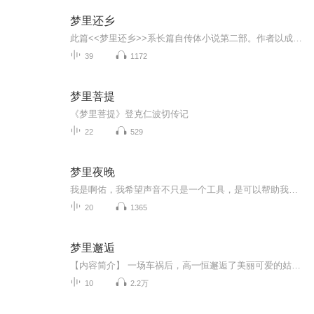
梦里还乡
此篇<<梦里还乡>>系长篇自传体小说第二部。作者以成长为主线,用小说的结构、散文的笔法、诗的意境，生动细腻地描写了20世纪70年代普通人的生活。用一个懵懂少年的眼睛去亲历、去追忆那段贫困、艰辛、纯真、朴实的岁月。全书共39章，每一章既是小说，又是散...
39
1172
梦里菩提
《梦里菩提》登克仁波切传记
22
529
梦里夜晚
我是啊佑，我希望声音不只是一个工具，是可以帮助我们洗涤一天疲惫的方法，无论过多久，希望能一直有他陪着。
20
1365
梦里邂逅
【内容简介】 一场车祸后，高一恒邂逅了美丽可爱的姑娘小安，在小安悉心的照料下高一恒的身体状态日渐康复，但是有一天小安忽然不见了，高一恒疯狂寻找她，而此时家里却出现了另一个自己...... 本故事是作者陆林林2012年创作的第一部作品，属于小清新风格...
10
2.2万