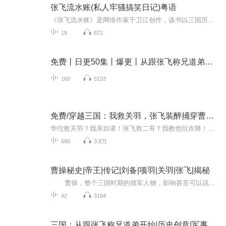
张飞流水账(私人牢骚搞笑日记)粤语
《张飞流水账》是网络作家于卫江创作，该书以三国历史为背景，通过虚构张飞日记的形式，以现代叙事视角重构古典题材，将历史人物置于世俗情境中。全书采用“好消息与坏消息”的幽默对话结构串联情节，这种说话方式将任何事情分为好坏两种。通过张飞的战场...
18
872
免费丨日更50集丨爆更丨从跟张飞称兄道弟开始丨D3
160
5133
免费/穿越三国：我救关羽，张飞装醉捅穿曹营！/多播
华佗救关羽？我亲自请！张飞救二哥？我教他玩诈降！曹彰十万大军压境？三千重骑教他做人！当铁甲洪流碾碎曹营，连弩箭雨遮天蔽日……张飞拎酒坛仰天狂笑：“谁说俺只会吼？这波演技值万金！”救命！我好像把张飞带成影帝了……
690
3.8万
曹操秘史|帝王|传记|刘备|项羽|关羽|张飞|揭秘
曹操，整个三国时期的领军人物，影响甚至可以说是改变了天下的局势。在黄巾起义的浪潮中，曹操率领部众，英勇奋战，屡建奇功，赢得了朝廷的赏识和百姓的拥戴。 东汉末年，外戚与宦官的斗争日益激烈，朝纲不振，民不聊生。曹操开始广结...
42
3184
三国：从跟张飞称兄道弟开始|历史创意|军事兄弟|免费