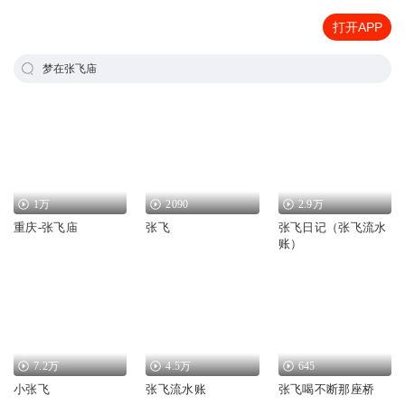
打开APP
梦在张飞庙
1万
2090
2.9万
重庆-张飞庙
张飞
张飞日记（张飞流水
账）
7.2万
4.5万
645
小张飞
张飞流水账
张飞喝不断那座桥