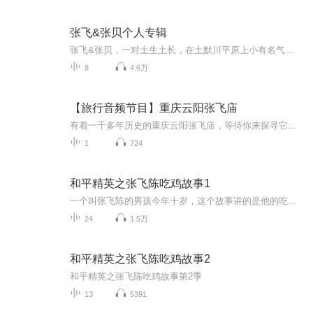
张飞&张贝个人专辑
张飞&张贝，一对土生土长，在土默川平原上小有名气的二人台夫妻演员。分别出生于1986年、1987年的张飞、张贝，是土右旗籍美岱召镇大古营村人；夫妻二人凭借天赋异秉，加之对二人台艺术的酷爱，十几岁开始师从土右旗民间老艺人高玉正学艺；冬三九，夏三伏，夫妻二人刻苦磨练，潜心钻研，在传承的基础上力求创新与发展，练就了一副好唱腔，形成了自己独特的演唱风格；唱念做打神似，高亢嘹亮皆备；韵味婉转动听，真假演绎自如，受到了业界的认可，得到了二人台著名表演艺术家武利平老师的高度赞誉。 寒来暑往，张飞、张贝在二人台艺术的发展道路上，不断摸索、力求上进，于2009年以优异的成绩考入了“土右旗乌兰牧骑二人台艺术团”；进入正式团体后，夫妻二人更是如魚得水，才华尽展，屡创佳绩，二人台传统剧目《五哥放羊》、《画扇面》等许多大小曲目已成为他们演出的代表作品。 “路漫漫其修远兮，吾将上下而求索”。夫唱妇随的张飞和张贝，本着对二人台艺术的满腔热情和不懈追求，一定会唱出属于自己的一片天地，并扎根于“中国二人台艺术之乡”这块沃土之中，最大限度的服务于养育他们的人民，为二人台的传承与发展做出自己应有的贡献。
8
4.6万
【旅行音频节目】重庆云阳张飞庙
有着一千多年历史的重庆云阳张飞庙，等待你来探寻它的秘密……
1
724
和平精英之张飞陈吃鸡故事1
一个叫张飞陈的男孩今年十岁，这个故事讲的是他的吃鸡故事。
24
1.5万
和平精英之张飞陈吃鸡故事2
和平精英之张飞陈吃鸡故事第2季
13
5391