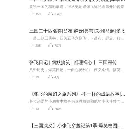
要说三国的精彩事迹，得从史记跟张飞称兄道弟开始传奇
159
2.4万
三国二十四名将|吕布|赵云|典韦|关羽|马超|张飞
一吕二赵三典韦，四关五马六张飞，（吕布、赵云、典韦），（关羽、马超、张飞）黄许孙太两夏侯，二张徐庞甘周魏，（黄忠、许储、孙策、太史慈、夏侯敦、夏侯渊），（张辽、张颌、徐晃、庞德、甘宁、周泰、魏延）神枪张锈与文颜，虽勇无奈命太悲，（张锈、...
295
70万
张飞日记 | 幽默搞笑 | 哲理禅心丨 三国歪传
八卦历史，爆笑日记，一曲心灵独白，侠义柔情。搞笑却又不乏深意
29
4万
《张飞的魔幻之旅系列》-不一样的成语故事|原创小品剧
各位亲爱的小朋友本故事为咏乔姐姐和他的小伙伴共同制作的原创故事哦，希望大家多多支持！
13
2608
【三国演义】小张飞穿越记第1季|爆笑校园|童话故事