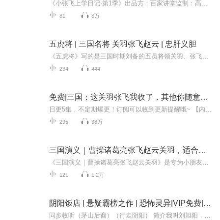
《小张飞上学日记·第1季》出品方：百家讲堂监制：高通编剧：米青、李小宝、高大胆、萌萌导演：高通设计：小扭蛋音频制作：音频策划：高通后期制作：刘威、大黄蜂配音：胡子叔叔、呆小豆、李小宝个人微信请添加（zqms010）故事背景在一天阳光明媚的下午，...
81
8万
五虎将 | 三国名将 关羽张飞赵云 | 忠肝义胆
《五虎将》写的是三国时期刘备的五员将领关羽、张飞、马超、黄忠、赵云。关羽，字云长，本字长生，位列五虎之首，文韬武略兼而有之。河东解良人。曾随刘备在镇压黄金农民起义中显露头角，后参加十八路诸侯讨董卓联军，再汜水关前温酒斩华雄，同刘备、张飞...
234
444
免费|三国：这关羽张飞我收了，其他你随意！|历史军事&腹黑&三国
日更5集，不定期爆更！订阅可以收到更新提醒哦~ 【内容简介】 东汉末年，烽烟四起，黄巾起义如火燎原。赵枭，一位穿越者，目睹历史的风云变幻，心中暗藏雄图霸业。他巧妙地阻止了刘备招募张飞与关羽，取而代之，与他们结拜为兄弟，组建义军，誓要荡平黄巾...
295
38万
三国演义｜曹操诸葛亮张飞赵云关羽，适合小朋友｜经典故事合集
《三国演义｜曹操诸葛亮张飞赵云关羽》是专为小朋友打造的经典故事合集，通过生动的讲述，带领孩子们进入群雄争霸的三国时代。故事汇集了曹操的雄才大略、诸葛亮的智慧谋略、张飞的勇猛果敢、赵云的忠诚英勇以及关羽的忠义仁勇。每个角色的传奇经历都充满...
121
1.2万
阴阳饭店 | 悬疑霸榜之作 | 恐怖灵异|VIP免费|小张飞讲故事播讲
同步收听（茅山后裔）（行走阴阳） 简介我叫刘旭阳，是一个厨师，还是一个没钱买车买房还找不到老婆的穷屌丝，原本我也像大多数人一样，做着平凡的工作，过着平凡的生活，最后在平凡的慢慢老去，死去。但是一次偶然的机会，一份月薪10万的神秘工作突然从天...