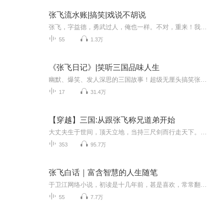
张飞流水账|搞笑|戏说不胡说
张飞，字益德​，勇武过人，俺也一样​。不对，重来！我叫张飞，下面呢，我给大家讲几个故事，每个故事都不长，魏延说很搞笑，军师说很有道理；一百个听众，就有一百个张飞，觉得很搞笑，你就是魏延，绿头蝇！觉得有道理，你就是军师，怕老婆！什么？你说...
55
1.3万
《张飞日记》|笑听三国品味人生
幽默、爆笑、发人深思的三国故事！超级无厘头搞笑张飞，诠释人生哲理，嬉笑怒骂间，含尽人间百态，说尽人生智慧。
17
31.4万
【穿越】三国:从跟张飞称兄道弟开始
大丈夫生于世间，顶天立地，当持三尺剑而行走天下。逞强扶弱，扬善拒恶，建功立业，青史流芳，才不枉此生……
353
95.7万
张飞白话｜富含智慧的人生随笔
于卫江网络小说，初读是十几年前，甚是喜欢，常常翻出来读。50多个片段，白话文记录张飞看待三国和人生，看似无厘头实则饱含人生智慧。争取每天更新1集。
55
7.7万