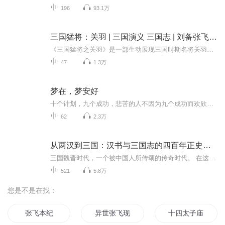
196
93.1万
三国猛将：关羽 | 三国演义 三国志 | 刘备张飞曹操 | 忠义无双关二爷
《三国猛将之关羽》是一部生动展现三国时期名将关羽传奇一生的著作。在三国这个英雄荟萃的时代，关羽宛如一颗璀璨耀眼的巨星。他以忠勇著称于世，其忠诚之心如磐石般坚定不移。自与刘备、张飞桃园结义后，便追随刘备，不离不弃，无论遭遇何种艰难险阻，都...
47
1.3万
梦在，梦安好
十个计划，九个成功，悲苦的人不因为九个成功而欢欣，却因为一桩失败而气恼。相反，十个计划，九个落空，喜乐的人却因为一个成功而欣慰喜悦。——不过，要找到一个没有任何补偿的苦厄并非易事，这里也是如此。总而言之，悲苦的人，亦即性格阴暗焦虑的人，固然遭受许多幻想出来的不幸与痛苦，但也因此比那些喜悦无忧的人少遭受实际的不幸与痛苦。凡事只看到黑暗的人，时刻畏惧最坏的可能，未雨绸缪，早作防范，因而不会像凡事总看到璀璨光明的人那样常常误算。 人生不需要施舍，更不需要借口，只有希望和梦想，一路前行，且行且珍惜。无论成功与否，便无遗憾。
62
2.3万
从两汉到三国：汉书与三国志的四百年正史趣说 | 正史比三国演义还有趣 | 项羽刘邦刘备关羽张飞曹操
三国魏晋时代，一个被中国人所传颂的传奇时代。 在这个时代，英雄辈出，烽火迭起。从来没有这样的一个时代，让战争变得如此的华丽如此的好看，从来没有这样的一个时代，让个人才能发挥到如此极致，也从来没有这样的一个时代让国外的历史爱好者都如此的熟知...
521
5.8万
您是不是在找：
张飞本纪
异世张飞现代游
十四太子庙